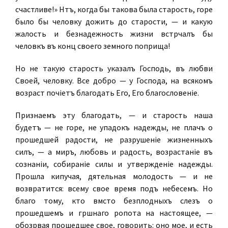
счастливѣе!» Нѣтъ, когда бы такова была старость, горе
было бы человѣку дожить до старости, — и какую
жалость и безнадежность жизни встрѣчалъ бы
человѣкъ въ концѣ своего земного поприща!
Но не такую старость указалъ Господь, въ любви
Своей, человѣку. Все добро — у Господа, на всякомъ
возрастѣ почіетъ благодать Его, Его благословеніе.
Признаемъ эту благодать, — и старость наша
будетъ — не горе, не упадокъ надежды, не плачъ о
прошедшей радости, не разрушеніе жизненныхъ
силъ, — а миръ, любовь и радость, возрастаніе въ
сознаніи, собираніе силы и утвержденіе надежды.
Прошла кипучая, дѣятельная молодость — и не
возвратится: всему свое время подъ небесемъ. Но
благо тому, кто вмѣсто безплодныхъ слезъ о
прошедшемъ и грѣшнаго ропота на настоящее, —
обозрѣвая прошедшее свое, говорить: оно мое, и есть