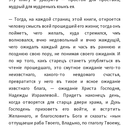
мудрый для мудреныхъ языкъ ея.
— Тогда, на каждой страницѣ этой книги, откроется
человѣку смыслъ всей прошедшей его жизни; тогда онъ
пойметъ, чего желалъ, куда стремился, чѣмъ
волновался, вѣчно недовольный и вѣчно жаждущій,
чего ожидалъ каждый день и часъ въ раннюю и
позднюю свою пору, не понимая своего ожиданія. И
по мѣрѣ того, какъ старецъ станетъ углубляться въ
чтеніе прошедшаго, это смутное ожиданіе чего-то
неизвѣстнаго, какого-то невѣдомаго счастья,
превратится у него въ тихое и ясное ожиданіе
извѣстнаго блага, — ожиданіе Христа Господня,
Надежды Израилевой... Придетъ наконецъ день,
когда отворятся для старца двери храма, и Духь
Господень призоветъ его войти, и встрѣтить
Желаннаго, и благословить Бога и сказать: «нынѣ
отпущаеши раба Твоего, Владыко, по глаголу Твоему,