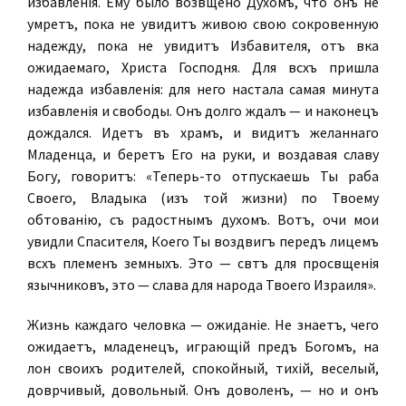
избавленія. Ему было возвѣщено Духомъ, что онъ не
умретъ, пока не увидитъ живою свою сокровенную
надежду, пока не увидитъ Избавителя, отъ вѣка
ожидаемаго, Христа Господня. Для всѣхъ пришла
надежда избавленія: для него настала самая минута
избавленія и свободы. Онъ долго ждалъ — и наконецъ
дождался. Идетъ въ храмъ, и видитъ желаннаго
Младенца, и беретъ Его на руки, и воздавая славу
Богу, говоритъ: «Теперь-то отпускаешь Ты раба
Своего, Владыка (изъ той жизни) по Твоему
обѣтованію, съ радостнымъ духомъ. Вотъ, очи мои
увидѣли Спасителя, Коего Ты воздвигъ передъ лицемъ
всѣхъ племенъ земныхъ. Это — свѣтъ для просвѣщенія
язычниковъ, это — слава для народа Твоего Израиля».
Жизнь каждаго человѣка — ожиданіе. Не знаетъ, чего
ожидаетъ, младенецъ, играющій предъ Богомъ, на
лонѣ своихъ родителей, спокойный, тихій, веселый,
довѣрчивый, довольный. Онъ доволенъ, — но и онъ