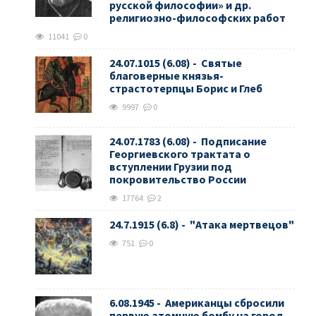
русской философии» и др.
религиозно-философских работ
11041
0
24.07.1015 (6.08) - Святые
благоверные князья-
страстотерпцы Борис и Глеб
9997
0
24.07.1783 (6.08) - Подписание
Георгиевского трактата о
вступлении Грузии под
покровительство России
17764
2
24.7.1915 (6.8) - "Атака мертвецов"
751
0
6.08.1945 - Американцы сбросили
первую атомную бомбу на город