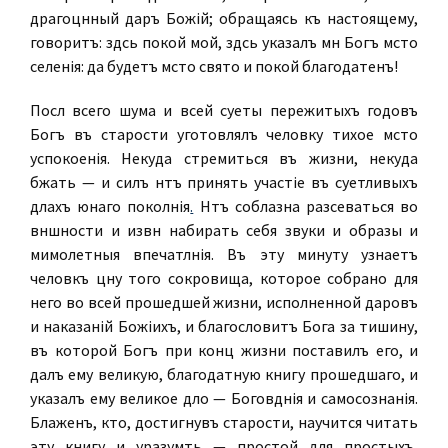
драгоцѣнный даръ Божій; обращаясь къ настоящему,
говоритъ: здѣсь покой мой, здѣсь указалъ мнѣ Богъ мѣсто
селенія: да будетъ мѣсто свято и покой благодатенъ!
Послѣ всего шума и всей суеты пережитыхъ годовъ
Богъ въ старости уготовлялъ человѣку тихое мѣсто
успокоенія. Некуда стремиться въ жизни, некуда
бѣжать — и силъ нѣтъ принять участіе въ суетливыхъ
дѣлахъ юнаго поколѣнія
.
Нѣтъ соблазна разсѣеваться во
внѣшности и извнѣ набирать себя звуки и образы и
мимолетныя впечатлѣнія. Въ эту минуту узнаетъ
человѣкъ цѣну того сокровища, которое собрано для
него во всей прошедшей жизни, исполненной даровъ
и наказаній Божіихъ, и благословитъ Бога за тишину,
въ которой Богъ при концѣ жизни поставилъ его, и
далъ ему великую, благодатную книгу прошедшаго, и
указалъ ему великое дѣло — Боговѣдѣнія и самосознанія.
Блаженъ, кто, достигнувъ старости, научится читать
эту книгу и уразумѣть — простой для простыхъ,