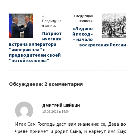
«
Следующая
Предыдуща
запись »
я запись
«Ледяно
Патриот
й поход»
ическая
– начало
встреча императора
воскресения России
"империи зла" с
предводителем своей
"пятой колонны"
Обсуждение: 2 комментария
ДМИТРИЙ ШЕЙКИН
15.02.2023 в 14:54
Итак Сам Господь даст вам знамение: се, Дева во
чреве приимет и родит Сына, и нарекут имя Ему: