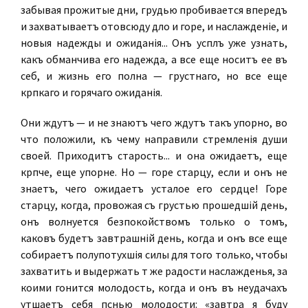
забывая прожитые дни, грудью пробивается впередъ
и захватываетъ отовсюду дѣло и горе, и наслажденіе, и
новыя надежды и ожиданія... Онъ успѣлъ уже узнать,
какъ обманчива его надежда, а все еще носитъ ее въ
себѣ, и жизнь его полна — грустнаго, но все еще
крѣпкаго и горячаго ожиданія.
Они ждутъ — и не знаютъ чего ждутъ такъ упорно, во
что положили, къ чему направили стремленія души
своей. Приходитъ старость... и она ожидаетъ, еще
крѣпче, еще упорнѣе. Но — горе старцу, если и онъ не
знаетъ, чего ожидаетъ усталое его сердце! Горе
старцу, когда, провожая съ грустью прошедшій день,
онъ волнуется безпокойствомъ только о томъ,
каковъ будетъ завтрашній день, когда и онъ все еще
собираетъ полупотухшія силы для того только, чтобы
захватить и выдержать тѣ же радости наслажденья, за
коими гонится молодость, когда и онъ въ неудачахъ
утѣшаетъ себя пѣснью молодости: «завтра я буду