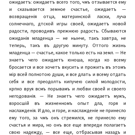
ожидаетъ: ожидаетъ всего того, чѣмъ отзывается ему
и сказывается земное счастье, ожидаетъ —
возвращенія отца, материнской ласки, луча
солнечнаго, дѣтской игры своей, ожидаетъ новой
радости, проводивъ прежнюю радость. Сбываются
ожиданія младенца — не нынче, такъ завтра, не
теперь, такъ въ другую минуту. Оттого жизнь
младенца — счастье, какое только есть на землѣ. — Не
знаетъ чего ожидаетъ юноша, когда ко всему
бросается и все хочетъ вкусить и прожить въ этомъ
мірѣ всей полнотою души, и все дѣлать и всему отдать
себя и все преодолѣть кипучею силой молодости,
крѣпко вѣруя всѣмъ порывамъ и любви своей и своего
негодованія. — Не знаетъ чего ожидаетъ мужъ,
взросшій въ жизненномъ опытѣ дѣла, горя и
наслажденія. И дѣло, и горе, и наслажденіе не принесло
ему того, за чѣмъ онъ стремился, не принесло ему
счастья и мира, но онъ все еще впереди полагаетъ
свою надежду, — все еще, отбрасывая назадъ и