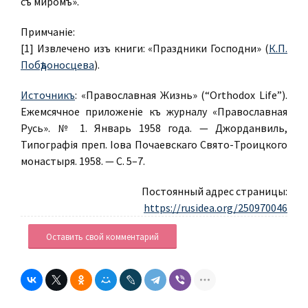
съ миромъ».
Примѣчаніе:
[1] Извлечено изъ книги: «Праздники Господни» (
К.П.
Побѣдоносцева
).
Источникъ
: «Православная Жизнь» (“Orthodox Life”).
Ежемѣсячное приложеніе къ журналу «Православная
Русь». № 1. Январь 1958 года. — Джорданвиль,
Типографія преп. Іова Почаевскаго Свято-Троицкого
монастыря. 1958. — С. 5–7.
Постоянный адрес страницы:
https://rusidea.org/250970046
Оставить свой комментарий