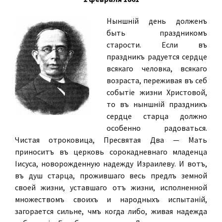
Нынѣшній день долженъ
быть праздникомъ
старости. Если въ
праздникъ радуется сердце
всякаго человѣка, всякаго
возраста, переживая въ себѣ
событіе жизни Христовой,
то въ нынѣшній праздникъ
сердце старца должно
особенно радоваться.
Чистая отроковица, Пресвятая Дѣва — Мать
приноситъ въ церковь сорокадневнаго младенца
Іисуса, новорожденную надежду Израилеву. И вотъ,
въ душѣ старца, прожившаго весь предѣлъ земной
своей жизни, уставшаго отъ жизни, исполненной
множествомъ своихъ и народныхъ испытаній,
загорается сильнѣе, чѣмъ когда либо, живая надежда