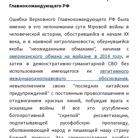
Главнокомандующего РФ
Ошибка Верховного Главнокомандующего РФ была
именно в его непонимании сути Мiровой войны в
человеческой истории, обострившейся в начале ХХ
века, и в наивной хитроплановости, обернувшейся
якобы "неожиданными обманами", начиная с
американского обмана на майдане в 2014 году
, и
затем в демонстративно-гуманитарной СВО без
использования имеющегося ее
легитимного
международноправового обоснования
,
невыполнением своих "последних китайских
предупреждений" с постоянным провозглашением и
отодвиганием красных линий, побуждая врага к
эскалации войны. И всё это усугубленно
богопротивной "скрепой" ресоветизации,
подпитывающей русофобскую пропаганду,
оболванивающей народ и лишающей нашу страну
Божией помощи. Эта сложносоставная ошибка