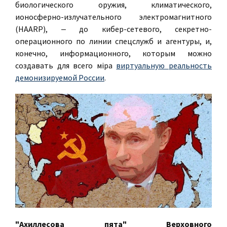
биологического оружия, климатического,
ионосферно-излучательного электромагнитного
(HAARP), ‒ до кибер-сетевого, секретно-
операционного по линии спецслужб и агентуры, и,
конечно, информационного, которым можно
создавать для всего мiра
виртуальную реальность
демонизируемой России
.
"Ахиллесова пята" Верховного