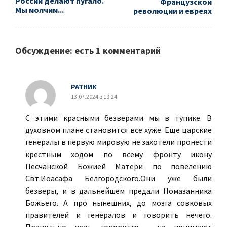
России делают пугало.
Французской
Мы молчим...
революции и евреях
Обсуждение: есть 1 комментарий
РАТНИК
13.07.2024 в 19:24
С этими красными безверами мы в тупике. В
духовном плане становится все хуже. Еще царские
генералы в первую мировую не захотели пронести
крестным ходом по всему фронту икону
Песчанской Божией Матери по повелению
Свт.Иоасафа Белгородского.Они уже были
безверы, и в дальнейшем предали Помазанника
Божьего. А про нынешних, до мозга совковых
правителей и генералов и говорить нечего.
Правильно ведь говорится , не понимают