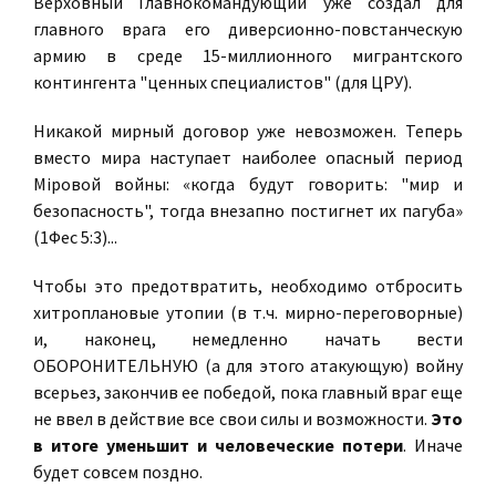
Верховный Главнокомандующий уже создал для
главного врага его диверсионно-повстанческую
армию в среде 15-миллионного мигрантского
контингента "ценных специалистов" (для ЦРУ).
Никакой мирный договор уже невозможен. Теперь
вместо мира наступает наиболее опасный период
Мiровой войны: «когда будут говорить: "мир и
безопасность", тогда внезапно постигнет их пагуба»
(1Фес 5:3)...
Чтобы это предотвратить, необходимо отбросить
хитроплановые утопии (в т.ч. мирно-переговорные)
и, наконец, немедленно начать вести
ОБОРОНИТЕЛЬНУЮ (а для этого атакующую) войну
всерьез, закончив ее победой, пока главный враг еще
не ввел в действие все свои силы и возможности.
Это
в итоге уменьшит и человеческие потери
. Иначе
будет совсем поздно.