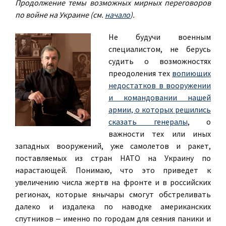
Продолжение темы возможных мирных переговоров
по войне на Украине (см.
начало
).
Не будучи военным
специалистом, не берусь
судить о возможностях
преодоления тех
вопиющих
недостатков в вооружении
и командовании нашей
армии, о которых решились
сказать генералы
, о
важности тех или иных
западных вооружений, уже самолетов и ракет,
поставляемых из стран НАТО на Украину по
нарастающей. Понимаю, что это приведет к
увеличению числа жертв на фронте и в российских
регионах, которые янычары смогут обстреливать
далеко и издалека по наводке американских
спутников ‒ именно по городам для сеяния паники и