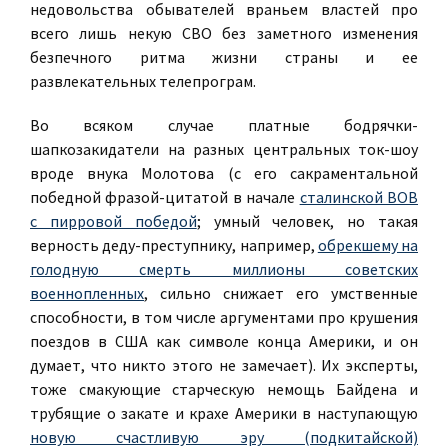
недовольства обывателей враньем властей про
всего лишь некую СВО без заметного изменения
безпечного ритма жизни страны и ее
развлекательных телепрограм.
Во всяком случае платные бодрячки-
шапкозакидатели на разных центральных ток-шоу
вроде внука Молотова (с его сакраментальной
победной фразой-цитатой в начале
сталинской ВОВ
с пирровой победой
; умный человек, но такая
верность деду-преступнику, например,
обрекшему на
голодную смерть миллионы советских
военнопленных
, сильно снижает его умственные
способности, в том числе аргументами про крушения
поездов в США как символе конца Америки, и он
думает, что никто этого не замечает). Их эксперты,
тоже смакующие старческую немощь Байдена и
трубящие о закате и крахе Америки в наступающую
новую счастливую эру (подкитайской)