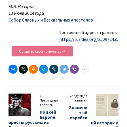
М.В. Назаров
13 июля 2024 года
Собор Славных и Всехвальных Апостолов
Постоянный адрес страницы:
https://rusidea.org/250972435
Оставить свой комментарий
«
Следующая
Предыдуща
запись »
я запись
Знамени
По всей
тый
Европе
еврейск
аресты русских: из
ий историк о