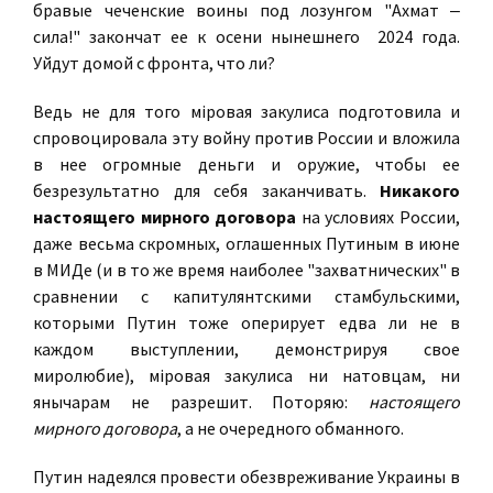
бравые чеченские воины под лозунгом "Ахмат ‒
сила!" закончат ее к осени нынешнего 2024 года.
Уйдут домой с фронта, что ли?
Ведь не для того мiровая закулиса подготовила и
спровоцировала эту войну против России и вложила
в нее огромные деньги и оружие, чтобы ее
безрезультатно для себя заканчивать.
Никакого
настоящего мирного договора
на условиях России,
даже весьма скромных, оглашенных Путиным в июне
в МИДе (и в то же время наиболее "захватнических" в
сравнении с капитулянтскими стамбульскими,
которыми Путин тоже оперирует едва ли не в
каждом выступлении, демонстрируя свое
миролюбие), мiровая закулиса ни натовцам, ни
янычарам не разрешит. Поторяю:
настоящего
мирного договора
, а не очередного обманного.
Путин надеялся провести обезвреживание Украины в