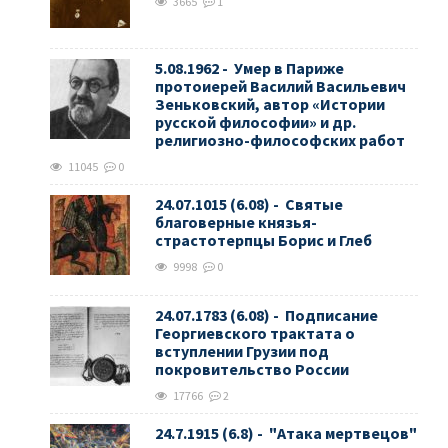
3665
1
5.08.1962 - Умер в Париже
протоиерей Василий Васильевич
Зеньковский, автор «Истории
русской философии» и др.
религиозно-философских работ
11045
0
24.07.1015 (6.08) - Святые
благоверные князья-
страстотерпцы Борис и Глеб
9998
0
24.07.1783 (6.08) - Подписание
Георгиевского трактата о
вступлении Грузии под
покровительство России
17766
2
24.7.1915 (6.8) - "Атака мертвецов"