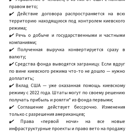
правом вето;
✔️
Действие договора распространяется на всю
территорию находящуюся под контролем киевского
режима;
✔️
Речь о добыче и государственными и частными
компаниями;
✔️
Полученная выручка конвертируется сразу в
валюту;
✔️
Средства фонда выводятся заграницу. Если вдруг
по вине киевского режима что-то не дошло — нужно
доплатить;
✔️
Вклад США — уже оказанная помощь киевскому
режиму с 2022 года. Штаты могут по своему решению
получать прибыль и роялти* из фонда первыми;
✔️
Соглашение действует бессрочно. Изменения
только с разрешения американцев;
✔️
Права «первой ночи» на все новые
инфраструктурные проекты и право вето на продажу