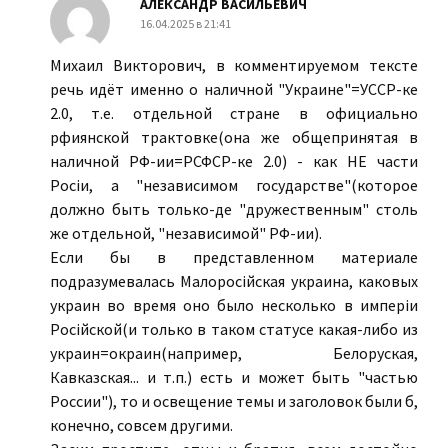
АЛЕКСАНДР ВАСИЛЬЕВИЧ
16.04.2025 в 21:41
Михаил Викторович, в комментируемом тексте
речь идёт именно о наличной "Украине"=УССР-ке
2.0, т.е. отдельной стране в официально
рфиянской трактовке(она же общепринятая в
наличной РФ-ии=РСФСР-ке 2.0) - как НЕ части
Росiи, а "независимом государстве"(которое
должно быть только-де "дружественным" столь
же отдельной, "независимой" РФ-ии).
Если бы в представленном материале
подразумевалась Малоросiйская украина, каковых
украин во время оно было несколько в имперiи
Росiйской(и только в таком статусе какая-либо из
украин=окраин(например, Белоруская,
Кавказская... и т.п.) есть и может быть "частью
России"), то и освещение темы и заголовок были б,
конечно, совсем другими.