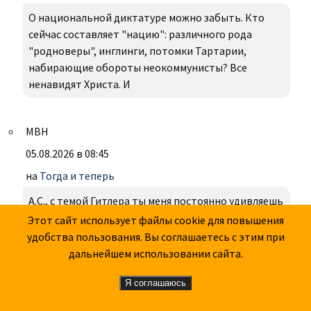
О национальной диктатуре можно забыть. Кто
сейчас составляет "нацию": различного рода
"родноверы", инглинги, потомки Тартарии,
набирающие обороты неокоммунисты? Все
ненавидят Христа. И
МВН
05.08.2026 в 08:45
на
Тогда и теперь
А.С., с темой Гитлера ты меня постоянно удивляешь
его защитой. Тебе не кажется, что именно
Этот сайт использует файлы cookie для повышения
гитлеровская колонизаторская Остполитик была
удобства пользования. Вы соглашаетесь с этим при
причиной нелояльности русских
дальнейшем использовании сайта.
Я соглашаюсь
Александр Турик