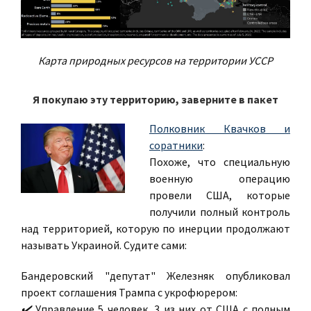
Карта природных ресурсов на территории УССР
Я покупаю эту территорию, заверните в пакет
Полковник Квачков и
соратники
:
Похоже, что специальную
военную операцию
провели США, которые
получили полный контроль
над территорией, которую по инерции продолжают
называть Украиной. Судите сами:
Бандеровский "депутат" Железняк опубликовал
проект соглашения Трампа с укрофюрером:
✔️
Управление 5 человек, 3 из них от США с полным