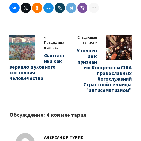
«
Следующая
Предыдуща
запись »
я запись
Уточнен
Фантаст
ие к
ика как
признан
зеркало духовного
ию Конгрессом США
состояния
православных
человечества
богослужений
Страстной седмицы
"антисемитизмом"
Обсуждение: 4 комментария
АЛЕКСАНДР ТУРИК