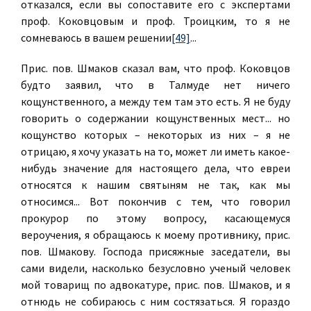
отказался, если вы сопоставите его с экспертами
проф. Коковцовым и проф. Троицким, то я не
сомневаюсь в вашем решении
[49]
...
Прис. пов. Шмаков сказал вам, что проф. Коковцов
будто заявил, что в Талмуде нет ничего
кощунственного, а между тем там это есть. Я не буду
говорить о содержании кощунственных мест... но
кощунство которых – некоторых из них – я не
отрицаю, я хочу указать на то, может ли иметь какое-
нибудь значение для настоящего дела, что евреи
относятся к нашим святыням не так, как мы
относимся... Вот покончив с тем, что говорил
прокурор по этому вопросу, касающемуся
вероучения, я обращаюсь к моему противнику, прис.
пов. Шмакову. Господа присяжные заседатели, вы
сами видели, насколько безусловно ученый человек
мой товарищ по адвокатуре, прис. пов. Шмаков, и я
отнюдь не собираюсь с ним состязаться. Я гораздо