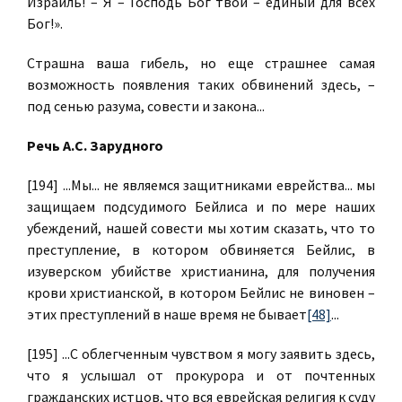
Израиль! – Я – Господь Бог твой – единый для всех
Бог!».
Страшна ваша гибель, но еще страшнее самая
возможность появления таких обвинений здесь, –
под сенью разума, совести и закона...
Речь А.С. Зарудного
[194] ...Мы... не являемся защитниками еврейства... мы
защищаем подсудимого Бейлиса и по мере наших
убеждений, нашей совести мы хотим сказать, что то
преступление, в котором обвиняется Бейлис, в
изуверском убийстве христианина, для получения
крови христианской, в котором Бейлис не виновен –
этих преступлений в наше время не бывает
[48]
...
[195] ...С облегченным чувством я могу заявить здесь,
что я услышал от прокурора и от почтенных
гражданских истцов, что вся еврейская религия к суду