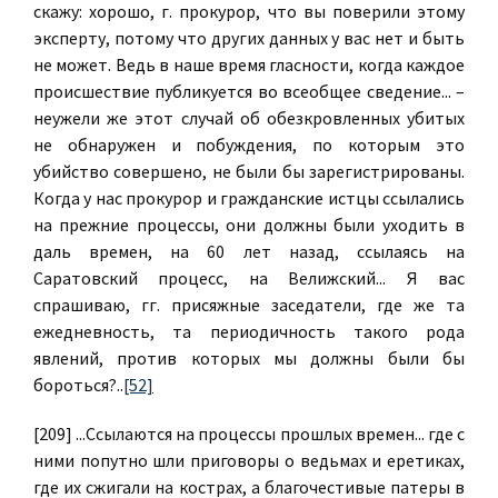
скажу: хорошо, г. прокурор, что вы поверили этому
эксперту, потому что других данных у вас нет и быть
не может. Ведь в наше время гласности, когда каждое
происшествие публикуется во всеобщее сведение... –
неужели же этот случай об обезкровленных убитых
не обнаружен и побуждения, по которым это
убийство совершено, не были бы зарегистрированы.
Когда у нас прокурор и гражданские истцы ссылались
на прежние процессы, они должны были уходить в
даль времен, на 60 лет назад, ссылаясь на
Саратовский процесс, на Велижский... Я вас
спрашиваю, гг. присяжные заседатели, где же та
ежедневность, та периодичность такого рода
явлений, против которых мы должны были бы
бороться?..
[52]
[209] ...Ссылаются на процессы прошлых времен... где с
ними попутно шли приговоры о ведьмах и еретиках,
где их сжигали на кострах, а благочестивые патеры в