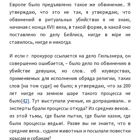
Европе было предъявлено такое же обвинение... Я
утверждаю, что это не так, я утверждаю, что
обвинений в ритуальных убийствах я не знаю,
начиная с конца XVII века, в такой форме, в какой оно
поставлено по делу Бейлиса, нигде в мiре не
ставилось, нигде и никогда.
И если г. прокурор ссылается на дело Гюльзнера, он
совершенно ошибается, – было дело по обвинению в
убийстве девушки, но слов... об изуверствах,
применяемых для исполнения обряда религии, таких
слов [на том суде] не было; я утверждаю, что за 200
лет нигде на земном шаре такого процесса не
было
[42]
. Тут выступали ученые, их допрашивали... и
эксперты брали процессы откуда? Из средних веков...
из этой тьмы, где были пытки, где были казни, где
были процессы ведьм!.. Разве вы не знаете, что в
средние века... судили животных и посылали повестки
крысам и собакам?