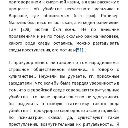
приговоренном к смертной казни, а я вам расскажу о
процессе... об убийстве несчастного мальчика в
Варшаве, где обвиняемым был граф Роникер.
Мальчик был весь не истыкан, а изъеден ранениями.
Там [208] мотив был ясен...
Не по внешним
проявлениям и не по тому, сколько ран на человеке,
какого рода следы остались, можно разгадывать
следы преступления, его мотивы
[51]
...
Г. прокурор ничего не говорил о том народившемся
страшном общественном явлении... я говорю о
хулиганстве... Неужели вы думаете, гг. присяжные
заседатели... что если бы была твердая уверенность в
том, что в еврейской среде совершаются ритуальные
убийства... то наше правительство не удосужилось
бы выделить в особую статистику такого рода
убийства. Г. прокурор со слов одного эксперта, якобы
по психиатрии, сказал: да, существуют такие
преступления, возмутительная их ритуальность... Я