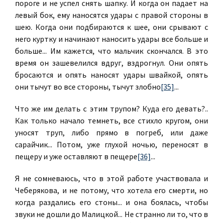
пороге и не успел снять шапку. И когда он падает на
левый бок, ему наносятся удары с правой стороны в
шею. Когда они подбираются к шее, они срывают с
него куртку и начинают наносить удары все больше и
больше... Им кажется, что мальчик скончался. В это
время он зашевелился вдруг, вздрогнул. Они опять
бросаются и опять наносят удары швайкой, опять
они тычут во все стороны, тычут злобно
[35]
...
Что же им делать с этим трупом? Куда его девать?..
Как только начало темнеть, все стихло кругом, они
уносят труп, либо прямо в погреб, или даже
сарайчик... Потом, уже глухой ночью, переносят в
пещеру и уже оставляют в пещере
[36]
...
Я не сомневаюсь, что в этой работе участвовала и
Чеберякова, и не потому, что хотела его смерти, но
когда раздались его стоны... и она боялась, чтобы
звуки не дошли до Малицкой... Не странно ли то, что в