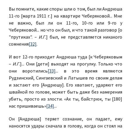
Вы помните, какие споры шли о том, был ли Андрюша
11-го [марта 1911 г.] на квартире Чеберяковой... Мне
не важно, был ли он 11-го, 10-го или 9-го у
Чеберяковой... но что он был, и что такой разговор [о
"прутиках". –
И.Г
.] был, не представляется никакого
сомнения
[32]
.
И вот 12-го приходит Андрюша туда [к Чеберяковым
–
И.Г
.]... Они [дети] выходят на прогулку. Только что
они воротились
[33]
... в это время являются
Рудзинский, Сингаевский и Латышев по своим делам
и застают его [Андрюшу]. Его хватают, ударяют его
швайкой по голове, может быть даже без намерения
убить, просто из злости. «Ах ты, байстрюк, ты [180]
нас пришиваешь»
[34]
...
Он [Андрюша] теряет сознание, он падает, ему
наносятся удары сначала в голову, когда он стоял на