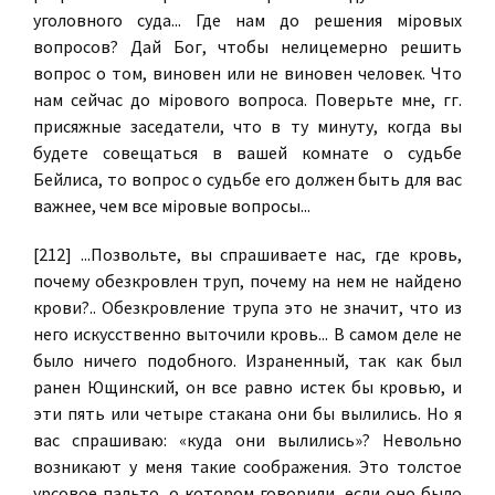
уголовного суда... Где нам до решения мiровых
вопросов? Дай Бог, чтобы нелицемерно решить
вопрос о том, виновен или не виновен человек. Что
нам сейчас до мiрового вопроса. Поверьте мне, гг.
присяжные заседатели, что в ту минуту, когда вы
будете совещаться в вашей комнате о судьбе
Бейлиса, то вопрос о судьбе его должен быть для вас
важнее, чем все мiровые вопросы...
[212] ...Позвольте, вы спрашиваете нас, где кровь,
почему обезкровлен труп, почему на нем не найдено
крови?.. Обезкровление трупа это не значит, что из
него искусственно выточили кровь... В самом деле не
было ничего подобного. Израненный, так как был
ранен Ющинский, он все равно истек бы кровью, и
эти пять или четыре стакана они бы вылились. Но я
вас спрашиваю: «куда они вылились»? Невольно
возникают у меня такие соображения. Это толстое
урсовое пальто, о котором говорили, если оно было