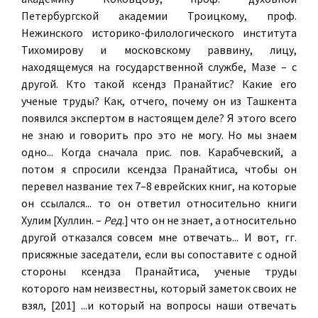
Петербургской академии Троицкому, проф.
Нежинского историко-филологического института
Тихомирову и московскому раввину, лицу,
находящемуся на государственной службе, Мазе – с
другой. Кто такой ксендз Пранайтис? Какие его
ученые труды? Как, отчего, почему он из Ташкента
появился экспертом в настоящем деле? Я этого всего
не знаю и говорить про это не могу. Но мы знаем
одно... Когда сначала прис. пов. Карабчевский, а
потом я спросили ксендза Пранайтиса, чтобы он
перевел название тех 7–8 еврейских книг, на которые
он ссылался... то он ответил относительно книги
Хулим [Хуллин. –
Ред
.] что он не знает, а относительно
другой отказался совсем мне отвечать... И вот, гг.
присяжные заседатели, если вы сопоставите с одной
стороны ксендза Пранайтиса, ученые труды
которого нам неизвестны, который заметок своих не
взял, [201] ...и который на вопросы наши отвечать