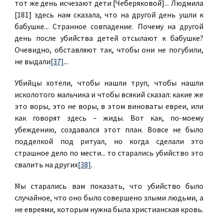
тот же день исчезают дети [Чеберяковой]... Людмила
[181] здесь нам сказала, что на другой день ушли к
бабушке... Странное совпадение. Почему на другой
день после убийства детей отсылают к бабушке?
Очевидно, обставляют так, чтобы они не погубили,
не выдали
[37]
...
Убийцы хотели, чтобы нашли труп, чтобы нашли
исколотого мальчика и чтобы всякий сказал: какие же
это воры, это не воры, в этом виноваты евреи, или
как говорят здесь – жиды. Вот как, по-моему
убеждению, создавался этот план. Вовсе не было
подделкой под ритуал, но когда сделали это
страшное дело по мести... то старались убийство это
свалить на других
[38]
.
Мы старались вам показать, что убийство было
случайное, что оно было совершено злыми людьми, а
не евреями, которым нужна была христианская кровь.