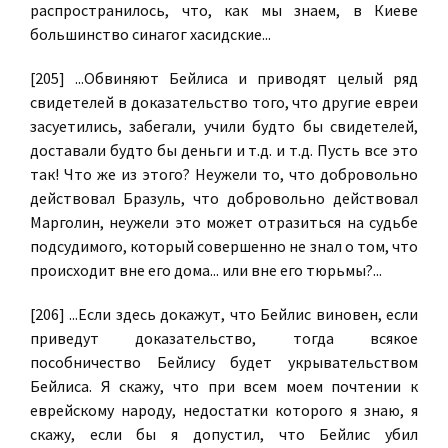
распространилось, что, как мы знаем, в Киеве
большинство синагог хасидские...
[205] ...Обвиняют Бейлиса и приводят целый ряд
свидетелей в доказательство того, что другие евреи
засуетились, забегали, учили будто бы свидетелей,
доставали будто бы деньги и т.д. и т.д. Пусть все это
так! Что же из этого? Неужели то, что добровольно
действовал Бразуль, что добровольно действовал
Марголин, неужели это может отразиться на судьбе
подсудимого, который совершенно не знал о том, что
происходит вне его дома... или вне его тюрьмы?...
[206] ...Если здесь докажут, что Бейлис виновен, если
приведут доказательство, тогда всякое
пособничество Бейлису будет укрывательством
Бейлиса. Я скажу, что при всем моем почтении к
еврейскому народу, недостатки которого я знаю, я
скажу, если бы я допустил, что Бейлис убил