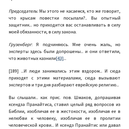
Председатель
: Мы этого не касаемся, кто же говорит,
что крысам повестки посылали?.. Вы опытный
защитник... но приходится вас останавливать в силу
моей обязанности, в силу закона.
Грузенберг
: Я подчиняюсь. Мне очень жаль, но
эксперты здесь были допрошены... и они ответили,
что животных казнили
[43]
...
[189] ...И люди занимались этим вздором... И сюда
приходят с этими материалами, сюда вызывают
экспертов и три дня разбирают еврейскую религию...
Вы слышали... как прис. пов. Шмаков, допрашивая
ксендза Пранайтиса, ставил целый ряд вопросов из
Библии, изобличая ее в жестокости, изобличая ее в
нелюбви к человеку, изобличая ее в пролитии
человеческой крови... И ксендз Пранайтис или давал