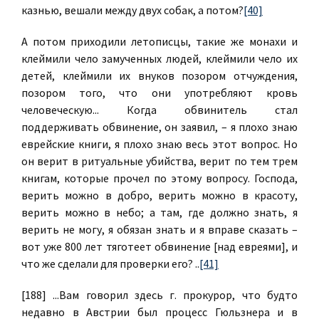
казнью, вешали между двух собак, а потом?
[40]
А потом приходили летописцы, такие же монахи и
клеймили чело замученных людей, клеймили чело их
детей, клеймили их внуков позором отчуждения,
позором того, что они употребляют кровь
человеческую... Когда обвинитель стал
поддерживать обвинение, он заявил, – я плохо знаю
еврейские книги, я плохо знаю весь этот вопрос. Но
он верит в ритуальные убийства, верит по тем трем
книгам, которые прочел по этому вопросу. Господа,
верить можно в добро, верить можно в красоту,
верить можно в небо; а там, где должно знать, я
верить не могу, я обязан знать и я вправе сказать –
вот уже 800 лет тяготеет обвинение [над евреями], и
что же сделали для проверки его? ..
[41]
[188] ...Вам говорил здесь г. прокурор, что будто
недавно в Австрии был процесс Гюльзнера и в