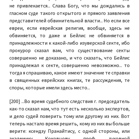
не привлекается... Слава Богу, что мы дождались в
гласном суде такого открытого и прямого заявления
представителей обвинительной власти... Но если все
евреи, если еврейская религия, вообще, здесь не
обвиняется, то даже и Бейлис не обвиняется в
принадлежности к какой-либо изуверской секте, ибо
прокурор сказал вам, что существование секты
совершенно не доказано, и что сказать, что Бейлис
принадлежал к секте, совершенно невозможно... то
тогда я спрашиваю, какое имеют значение те справки
в священных еврейских книгах, те рассуждения, те
споры, которые имели здесь место...
[200] ...Во время судебного следствия г. председатель
как-то сказал нам, что тут есть несколько экспертов,
и дело судей поверить тому или другому из них. Вот
теперь настало время решить, кому из них вы больше
верите: ксендзу Пранайтису, с одной стороны, или
академику Коковцову, проф. духовной