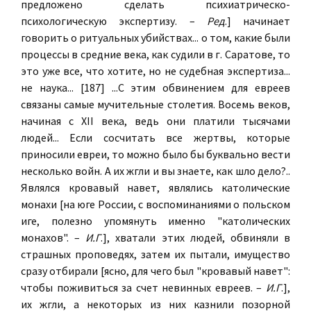
предложено сделать психиатрическо-
психологическую экспертизу. –
Ред
.] начинает
говорить о ритуальных убийствах... о том, какие были
процессы в средние века, как судили в г. Саратове, то
это уже все, что хотите, но не судебная экспертиза...
не наука... [187] ...С этим обвинением для евреев
связаны самые мучительные столетия. Восемь веков,
начиная с XII века, ведь они платили тысячами
людей... Если сосчитать все жертвы, которые
приносили евреи, то можно было бы буквально вести
несколько войн. А их жгли и вы знаете, как шло дело?..
Являлся кровавый навет, являлись католические
монахи [на юге России, с воспоминаниями о польском
иге, полезно упомянуть именно "католических
монахов". –
И.Г
.], хватали этих людей, обвиняли в
страшных проповедях, затем их пытали, имущество
сразу отбирали [ясно, для чего был "кровавый навет":
чтобы поживиться за счет невинных евреев. –
И.Г
.],
их жгли, а некоторых из них казнили позорной