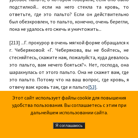
подстилкой... если на него стекла та кровь, то
ответьте, где это пальто? Если он действительно
был обезкровлен, то пальто, конечно, очень берегли,
пока не удалось его сжечь и уничтожить...
[213] ...Г. прокурор в очень мягкой форме обращался к
г. Чеберяковой: «Г. Чеберякова, вы не бойтесь, не
стесняйтесь, скажите нам, пожалуйста, куда девалось
это пальто, вам нечего бояться?». Нет, господа, она
шарахнулась от этого пальто. Она не скажет вам, где
это пальто. Потому что на ваш вопрос, где кровь, я
отвечу вам: кровь там, где и пальто
[53]
.
Этот сайт использует файлы cookie для повышения
...Я вас спрашиваю... почему в данном случае, чтобы
удобства пользования. Вы соглашаетесь с этим при
знать, откуда перенесен труп, не пустить собаку
дальнейшем использовании сайта.
обнюхать жертву и предметы, которые на нем
были?.. Почему не пустили такую ищейку? А вдруг бы
Я соглашаюсь
скандал. Мiровой-то назревающий вопрос
разрешило бы простое четвероногое. Но этого не