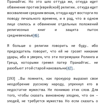
Пранайтис. Но это шло оттуда же, откуда идет
обвинение против [еврейской] религии... откуда идет
восхваление средним векам, откуда идут восторги по
поводу печального времени, и я рад, что в одном
лице слилось и обвинение отдельных положений
религиозных книг и защита пыток
средневековья
[46]
.
Я больше о религии говорить не буду... ибо
председатель говорит, что ей не грозят никакие
удары, ибо я уверен, что эти погремушки Ролинга и
Греца, которыми гремел патер Пранайтис... не
разобьют этой старой наковальни
[47]
...
[193] ...Вы помните, как прокурор выразил свое
неодобрение русскому народу, упрекнул его в
недостатке мужества. Не понимаю этих слов. Для
того, чтобы сказать виновному злодею, что он –
злодей, не требуется мужества. Но если сказать о