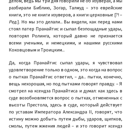
делом, ведь мы три дня говорили не об изуверах, а мы
разбирали Библию, Зогар, Талмуд – это еврейские
книги, это не книги изуверов, а книги церковные [?! –
Ред
.]. Но мы это делали... Вы видели, как перед нами
стоял патер Пранайтис и сыпал безпощадные удары,
повторял Ролинга, который давно не признается
всеми учеными, и немецкими, и нашими русскими
Коковцовым и Троицким...
Да, когда Пранайтис сыпал удары, я чувствовал
удовлетворение только в одном, это когда на вопрос
о пытках Пранайтис ответил, – да... пытки, конечно,
вещь нехорошая, но под пытками говорят правду. – Я
смотрел на ксендза Пранайтиса и думал: как здесь в
суде возобновляется вопрос о пытках, отмененных с
высоты Престола, здесь в суде, который действует
по уставам Императора Александра II, говорят, что
истину можно добыть путем дыбы, ударов, щипков,
смолы, путем жжения людей – и это говорит ксендз