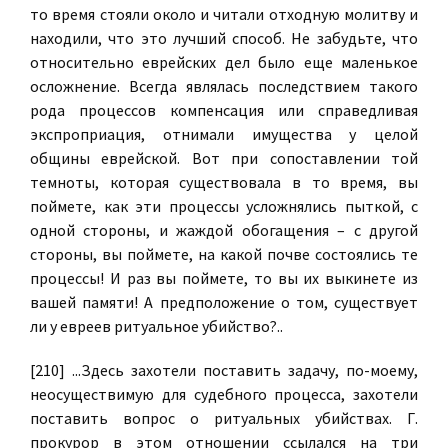
то время стояли около и читали отходную молитву и
находили, что это лучший способ. Не забудьте, что
относительно еврейских дел было еще маленькое
осложнение. Всегда являлась последствием такого
рода процессов компенсация или справедливая
экспроприация, отнимали имущества у целой
общины еврейской. Вот при сопоставлении той
темноты, которая существовала в то время, вы
поймете, как эти процессы усложнялись пыткой, с
одной стороны, и жаждой обогащения – с другой
стороны, вы поймете, на какой почве состоялись те
процессы! И раз вы поймете, то вы их выкинете из
вашей памяти! А предположение о том, существует
ли у евреев ритуальное убийство?..
[210] ...Здесь захотели поставить задачу, по-моему,
неосуществимую для судебного процесса, захотели
поставить вопрос о ритуальных убийствах. Г.
прокурор в этом отношении ссылался на три