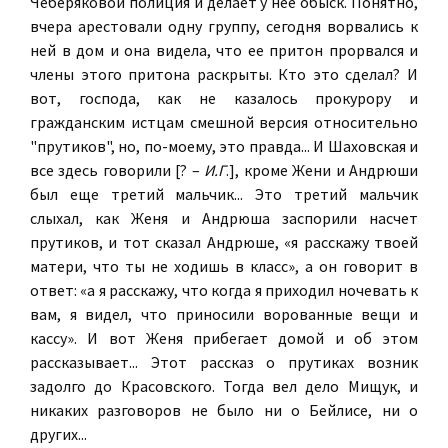
Чеберяковой полиция и делает у нее обыск. Понятно,
вчера арестовали одну группу, сегодня ворвались к
ней в дом и она видела, что ее притон прорвался и
члены этого притона раскрыты. Кто это сделал? И
вот, господа, как не казалось прокурору и
гражданским истцам смешной версия относительно
"прутиков", но, по-моему, это правда... И Шаховская и
все здесь говорили [? –
И.Г
.], кроме Жени и Андрюши
был еще третий мальчик... Это третий мальчик
слыхал, как Женя и Андрюша заспорили насчет
прутиков, и тот сказал Андрюше, «я расскажу твоей
матери, что ты не ходишь в класс», а он говорит в
ответ: «а я расскажу, что когда я приходил ночевать к
вам, я видел, что приносили ворованные вещи и
кассу». И вот Женя прибегает домой и об этом
рассказывает... Этот рассказ о прутиках возник
задолго до Красовского. Тогда вел дело Мищук, и
никаких разговоров не было ни о Бейлисе, ни о
других...