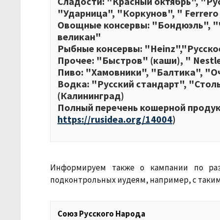
Сладости: "Красный октябрь", "Ру
"Ударница", "Коркунов", " Ferrero
Овощные консервы: "Бондюэль", 
великан"
Рыбные консервы: "Hеinz","Русско
Прочее: "Быстров" (каши), " Nestle
Пиво: "Хамовники", "Балтика", "О
Водка: "Русский стандарт", "Стол
(Калининград)
Полный перечень кошерной продукц
https://rusidea.org/14004
)
Информируем также о кампании по ра
подконтрольных иудеям, например, с таки
Союз Русского Народа