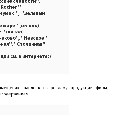
сские сладости",
 Rocher "
"Чумак"¸ "Зеленый
е море" (сельдь)
 " (какао)
чаково", "Невское"
ьная", "Столичная"
ии см. в интернете: (
змещению наклеек на рекламу продукции фирм,
м содержанием: