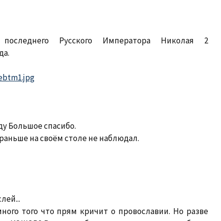
последнего Русского Императора Николая 2
да.
lebtm1.jpg
ду Большое спасибо.
раньше на своём столе не наблюдал.
лей...
 много того что прям кричит о провославии. Но разве