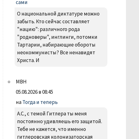
сами
О национальной диктатуре можно
забыть. Кто сейчас составляет
"нацию": различного рода
"родноверы", инглинги, потомки
Тартарии, набирающие обороты
неокоммунисты? Все ненавидят
Христа. И
МВН
05.08.2026 в 08:45
на
Тогда и теперь
А.С., с темой Гитлера ты меня
постоянно удивляешь его защитой.
Тебе не кажется, что именно
гитлеровская колонизаторская