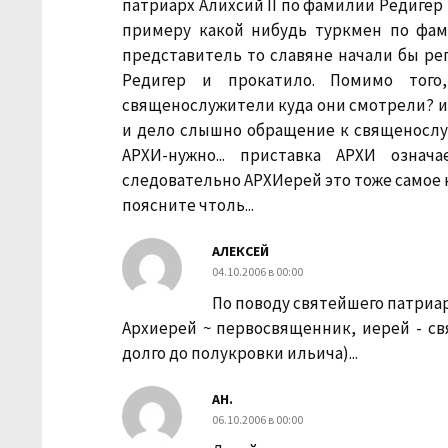
патриарх Алихсий II по фамилии Редигер
примеру какой нибудь туркмен по фа
представитель то славяне начали бы репу 
Редигер и прокатило. Помимо того
священослужители куда они смотрели? и
и дело слышно обращение к священослу
АРХИ-нужно... приставка АРХИ означа
следовательно АРХИерей это тоже самое 
поясните чтоль...
АЛЕКСЕЙ
04.10.2006 в 00:00
По поводу святейшего патриар
Архиерей ~ первосвященник, иерей - св
долго до полукровки ильича)...
АН.
06.10.2006 в 00:00