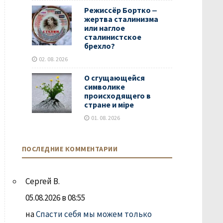
Режиссёр Бортко ‒
жертва сталинизма
или наглое
сталинистское
брехло?
02. 08. 2026
О сгущающейся
символике
происходящего в
стране и мiре
01. 08. 2026
ПОСЛЕДНИЕ КОММЕНТАРИИ
Сергей В.
05.08.2026 в 08:55
на
Спасти себя мы можем только