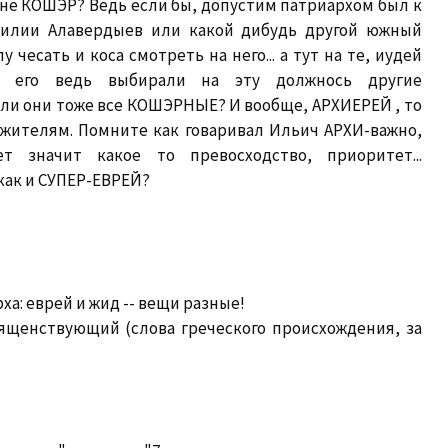
 не КОШЭР? Ведь если бы, допустим патриархом был к
милии Алавердыев или какой дибудь другой южный
чесать и коса смотреть на него... а тут на те, иудей
, его ведь выбирали на эту должнось другие
ли они тоже все КОШЭРНЫЕ? И вообще, АРХИЕРЕЙ , то
жителям. Помните как говаривал Ильич АРХИ-важно,
ет значит какое то превосходство, приоритет...
как и СУПЕР-ЕВРЕЙ?
ха: еврей и жид -- вещи разные!
ященствующий (слова греческого происхождения, за