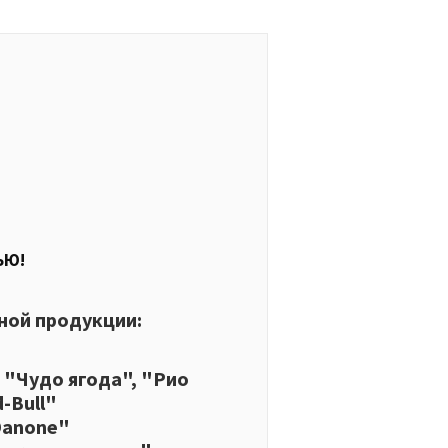
ЬЮ!
ной продукции:
, "Чудо ягода", "Рио
-Bull"
Danone"