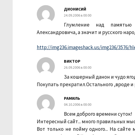
ДИОНИСИЙ
24.09.2006 в 00:00
Глумление над памятью 
Александровича, а значит и русского наро
http://img236.imageshack.us/img236/3576/h
ВИКТОР
26.09.2006 в 00:00
За кошерный данон и чудо яго
Покупать прекратил.Остального ,вроде и 
РАМИЛЬ
04.10.2006 в 00:00
Всем доброго времени суток!
Интересный сайт... много правильных мыс
Вот только не пойму одного... На сайте