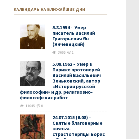
КАЛЕНДАРЬ НА БЛИЖАЙШИЕ ДНИ
5.8.1954 - Умер
писатель Василий
Григорьевич Ян
(Янчевецкий)
3665
1
5.08.1962 - Умер в
Париже протоиерей
Василий Васильевич
Зеньковский, автор
«Истории русской
философии» и др. религиозно-
философских работ
11045
0
24.07.1015 (6.08) -
Святые благоверные
князья-
страстотерпцы Борис