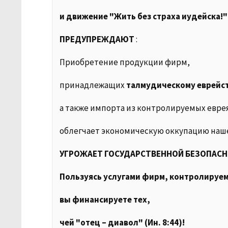
и движение "Жить без страха иудейска!"
ПРЕДУПРЕЖДАЮТ
:
Приобретение продукции фирм,
принадлежащих
талмудическому еврейс
а также импорта из контролируемых евре
облегчает экономическую оккупацию наш
УГРОЖАЕТ ГОСУДАРСТВЕННОЙ БЕЗОПАСН
Пользуясь услугами фирм, контролируе
вы финансируете тех,
чей "отец – диавол" (Ин. 8:44)!