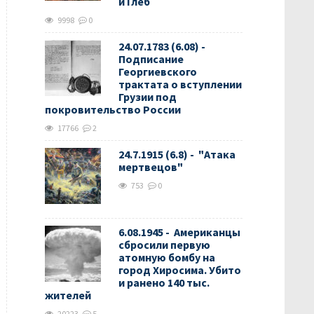
и Глеб
9998
0
24.07.1783 (6.08) -
Подписание
Георгиевского
трактата о вступлении
Грузии под
покровительство России
17766
2
24.7.1915 (6.8) - "Атака
мертвецов"
753
0
6.08.1945 - Американцы
сбросили первую
атомную бомбу на
город Хиросима. Убито
и ранено 140 тыс.
жителей
20223
5