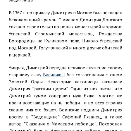
В 1367 г. по приказу Димитрия в Москве был возведен
белокаменный кремль. С именем Димитрия Донского
связано строительство новых монастырей и храмов:
Успенский Стромынский монастырь, Рождества
Богородицы на Куликовом поле, Николо-Угрешский
под Москвой, Голутвинский и много других обителей
и церквей.
Умирая, Димитрий передал великое княжение своему
старшему сыну
Василию I
без согласования с ханом
Золотой Орды. Некоторые летописцы называли
Димитрия "русским царем". Один из них писал
,
что
Димитрий «умом совершен муж бяше; многие же
враги возстающие на нь победи... и во всех странах
славно имя его бяше». Воинские подвиги Димитрия
воспел в "Задонщине" Сафоний Рязанец, а также
автор "Сказания о Мамаевом побоище". Похоронен
Димитрий был в Архангельском соборе, рядом с