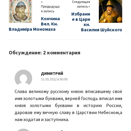
«
Следующая
Предыдуща
запись »
я запись
Избрани
Кончина
е в Цари
Вел. Кн.
кн.
Владимiра Мономаха
Василия Шуйского
Обсуждение: 2 комментария
ДИМИТРИЙ
31.05.2012 в 00:00
Слава великому русскому князю вписавшему своё
имя золотыми буквами, верней Господь вписал имя
князя золотыми буквами в историю России,
даровав ему вечную славу в Царствии Небесном,а
нам ходатая и заступника.