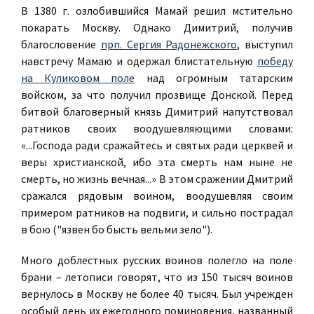
В 1380 г. озлобившийся Мамай решил мстительно
покарать Москву. Однако Димитрий, получив
благословение
прп. Сергия Радонежского
, выступил
навстречу Мамаю и одержал блистательную
победу
на Куликовом поле
над огромным татарским
войском, за что получил прозвище Донской. Перед
битвой благоверный князь Димитрий напутствовал
ратников своих воодушевляющими словами:
«...Господа ради сражайтесь и святых ради церквей и
веры христианской, ибо эта смерть нам ныне не
смерть, но жизнь вечная...» В этом сражении Дмитрий
сражался рядовым воином, воодушевляя своим
примером ратников на подвиги, и сильно пострадал
в бою ("язвен бо бысть вельми зело").
Много доблестных русских воинов полегло на поле
брани – летописи говорят, что из 150 тысяч воинов
вернулось в Москву не более 40 тысяч. Был учрежден
особый день их ежегодного поминовения, названный