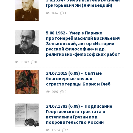
Григорьевич Ян (Янчевецкий)
3662
1
5.08.1962 - Умер в Париже
протоиерей Василий Васильевич
Зеньковский, автор «Истории
русской философии» и др.
религиозно-философских работ
11042
0
24.07.1015 (6.08) - Святые
благоверные князья-
страстотерпцы Борис и Глеб
9997
0
24.07.1783 (6.08) - Подписание
Георгиевского трактата о
вступлении Грузии под
покровительство России
17764
2