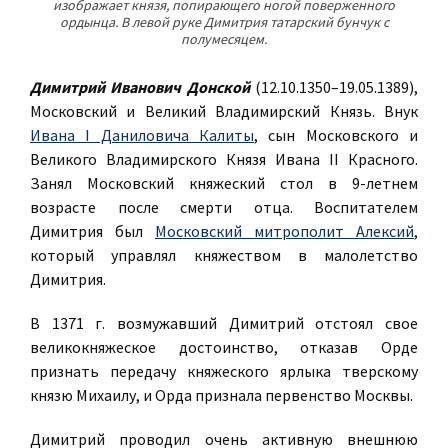
изображает князя, попирающего ногой поверженного
ордынца. В левой руке Димитрия татарский бунчук с
полумесяцем.
Димитрий Иванович Донской
(12.10.1350–19.05.1389),
Московский и Великий Владимирский Князь. Внук
Ивана I Даниловича Калиты
, сын Московского и
Великого Владимирского Князя Ивана II Красного.
Занял Московский княжеский стол в 9-летнем
возрасте после смерти отца. Воспитателем
Димитрия был
Московский митрополит Алексий
,
который управлял княжеством в малолетство
Димитрия.
В 1371 г. возмужавший Димитрий отстоял свое
великокняжеское достоинство, отказав Орде
признать передачу княжеского ярлыка тверскому
князю Михаилу, и Орда признала первенство Москвы.
Димитрий проводил очень активную внешнюю