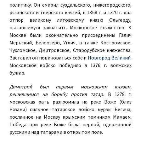
политику. Он смирил суздальского, нижегородского,
рязанского и тверского князей, в 1368 г. и 1370 г. дал
отпор великому литовскому князю Ольгерду,
пытавшемуся захватить Московское княжество. К
Москве были окончательно присоединены Галич
Мерьский, Белоозеро, Углич, а также Костромское,
Чухломское, Дмитровское, Стародубское княжества.
Заставил он повиноваться себе и
Новгород Великий
.
Московское войско победило в 1376 г. волжских
булгар.
Димитрий был первым московским князем,
решившимся на борьбу против татар.
В 1378 г.
московская рать разгромила на реке Воже (близ
Рязани) сильное татарское войско мурзы Бегича,
посланное на Москву крымским темником Мамаем.
Победа при реке Воже была первой, одержанной
русскими над татарами в открытом поле.