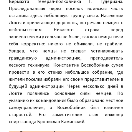
Вермахта генерал-полковника Г. Гудериана.
Проследовавшая через поселок воинская часть
оставила здесь небольшую группу связи. Население
Локтя и прилегающих деревень, встречало немцев с
любопытством. Никакого страха перед
завоевателями у сельчан не было, так как немцы вели
себя корректно: никого не обижали, не грабили.
Увидев, что немцы не спешат устанавливать
гражданскую администрацию, преподаватель
лесного техникума Константин Воскобойник сумел
провести в его стенах небольшое собрание, где
жители поселка избрали его своим представителем в
будущей администрации. Через несколько дней в
Локте появились основные силы немцев. По
указанию их командования было образовано местное
самоуправление, а Воскобойник был назначен
старостой. Его заместителем стал инженер
спиртзавода Бронислав Каминский.