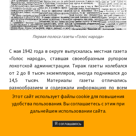
Первая полоса газеты «Голос народа»
С мая 1942 года в округе выпускалась местная газета
«Голос народа», ставшая своеобразным рупором
локотской администрации. Тираж газеты колебался
от 2 до 8 тысяч экземпляров, иногда поднимался до
14,5 тысяч. Материалы газеты отличались
разнообразием и содержали информацию по всем
вопросам внутренней жизни округа, а также обзор
Этот сайт использует файлы cookie для повышения
международных событий. В тоже время рубрика «На
удобства пользования. Вы соглашаетесь с этим при
фронтах», носила пропагандистский характер,
дальнейшем использовании сайта.
освещала успехи германской армии и указывала на
потери «большевиков». О поражениях немцев и их
Я соглашаюсь
потерях или умалчивала вовсе, или упоминала лишь