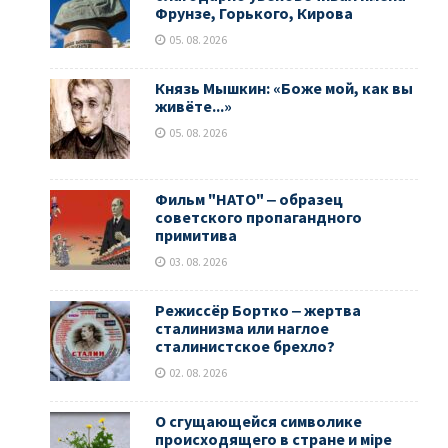
Фрунзе, Горького, Кирова
05. 08. 2026
Князь Мышкин: «Боже мой, как вы
живёте...»
05. 08. 2026
Фильм "НАТО" ‒ образец
советского пропагандного
примитива
03. 08. 2026
Режиссёр Бортко ‒ жертва
сталинизма или наглое
сталинистское брехло?
02. 08. 2026
О сгущающейся символике
происходящего в стране и мiре