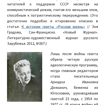
читателей к поддержке СССР несмотря на
коммунистический режим, считая его меньшим злом,
способным к патриотическому перерождению. (Это
достаточно подробно и откровенно описано в
статье:
К истории газеты «Русская жизнь»
// Зоя
Градова, Сан-Франциско. «Новый Журнал».
Литературно-художественный журнал русского
Зарубежья. 2012, №267.)
Лишь после войны газета
обрела четкую русскую
идеологическую программу,
когда главным редактором
стала писательница
Ариадна Ивановна
Делианич
, беженка из
Югославии, руководившая
газетой 23 года, с 1954 по
1977 гг. (В конце войны ей