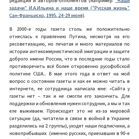
редакции и авторов-оппонентов (например:
"Наши
задачи" И.А.Ильина и наше время ("Русская жизнь".
Сан-Франциско, 1995, 24-29 июня)
.
В 2000-е годы газета столь же положительно
отнеслась к правлению Путина, несмотря на его
ресоветизацию, но печатая и много материалов по
истории антикоммунистической эмиграции и защите
доброго имени России, что в последние годы стало
противоречить всё более откровенно русофобской
политике США... В мае этого года в ответ на мой
вопрос о состоянии газеты и как ее можно читать в
интернете, ее сотрудница написала мне: «Сайта у
газеты нет – так и не смогли его закончить. Для
поддержки и обновления нужен сотрудник, а мы и так
еле выживаем. Происходит это не из-за мировой
ситуации (да, читатели в связи в войной в Украине
разделились на 2 группы), уходят наши подписчики, а
новоприбывших (именно русских, приехавших в 90-е