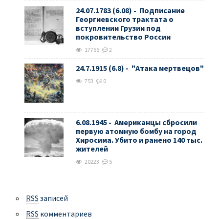
24.07.1783 (6.08) - Подписание
Георгиевского трактата о
вступлении Грузии под
покровительство России
17766
2
24.7.1915 (6.8) - "Атака мертвецов"
753
0
6.08.1945 - Американцы сбросили
первую атомную бомбу на город
Хиросима. Убито и ранено 140 тыс.
жителей
20223
5
RSS
записей
RSS
комментариев