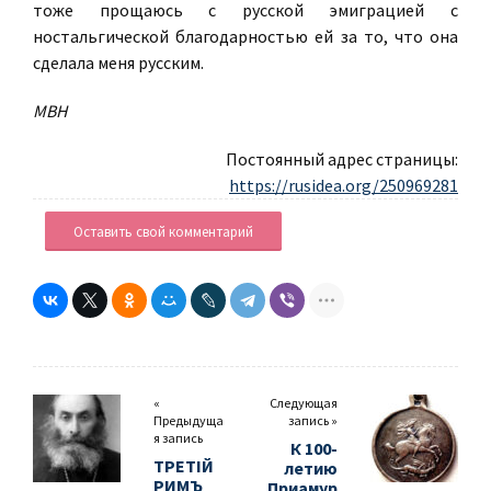
тоже прощаюсь с русской эмиграцией с
ностальгической благодарностью ей за то, что она
сделала меня русским.
МВН
Постоянный адрес страницы:
https://rusidea.org/250969281
Оставить свой комментарий
«
Следующая
Предыдуща
запись »
я запись
К 100-
ТРЕТІЙ
летию
РИМЪ
Приамур