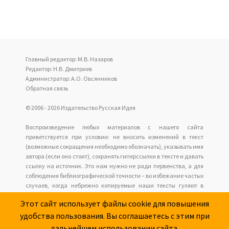
Главный редактор: М.В. Назаров
Редактор: Н.В. Дмитриев
Администратор: А.О. Овсянников
Обратная связь
© 2006 - 2026 Издательство Русская Идея
Воспроизведение любых материалов с нашего сайта
приветствуется при условии: не вносить изменений в текст
(возможные сокращения необходимо обозначать), указывать имя
автора (если оно стоит), сохранять гиперссылки в тексте и давать
ссылку на источник. Это нам нужно не ради первенства, а для
соблюдения библиографической точности – во избежание частых
случаев, когда небрежно копируемые наши тексты гуляют в
интернете анонимно с накапливающимися искажениями, но у
Этот сайт использует файлы cookie для повышения
читателей нет возможности обратиться к оригиналу.
удобства пользования. Вы соглашаетесь с этим при
Наш сайт не имеет отношения к оформлению и содержанию
размещаемых сайтов рекламы.
дальнейшем использовании сайта.