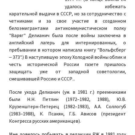
удалось избежать
карательной выдачи в СССР, но за сотрудничество с
четниками и за свое участие в созданном
белоэмигрантами антикоммунистическом полку
"Варяг" Делианич была после войны заключена в
английский лагерь для интернированных, о
пребывании в котором написала книгу "Вольфсберг
‒ 373".) В наступившую эпоху Холодной войны облик и
честь исторической России газете пришлось
защищать уже от западной советологии,
смешивавшей Россию и СССР...
После ухода Делианич (ум. в 1981 г.) преемниками
были Н.Н. Петлин (1972–1982, 1988), Ю.В.
Крузенштерн-Петерец (1982–1983), А.А. Соллогуб
(1983–1988), К. Псакян, Г.Б. Ависов (президент
Конгресса русских американцев).
Мне довелось побывать в редакции РЖ в 1981 году