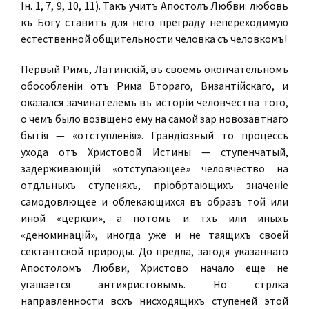
Ін. 1, 7, 9, 10, 11). Такъ учитъ Апостолъ Любви: любовь
къ Богу ставитъ для него преграду непереходимую
естественной общительности человѣка съ человѣкомъ!
Первый Римъ, Латинскій, въ своемъ окончательномъ
обособленіи отъ Рима Втораго, Византійскаго, и
оказался зачинателемъ въ исторіи человѣчества того,
о чемъ было возвѣщено ему на самой зарѣ новозавѣтнаго
бытія — «отступленія». Грандіозный то процессъ
ухода отъ Христовой Истины — ступенчатый,
задерживающій «отступающее» человѣчество на
отдѣльныхъ ступеняхъ, пріобрѣтающихъ значеніе
самодовлѣющее и облекающихся въ образъ той или
иной «церкви», а потомъ и тѣхъ или иныхъ
«деноминацій», иногда уже и не таящихъ своей
сектантской природы. До предѣла, загодя указаннаго
Апостоломъ Любви, Христово начало еще не
угашается антихристовымъ. Но стрѣлка
направленности всѣхъ нисходящихъ ступеней этой