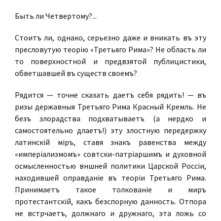
Быть ли Четвертому?...
Стоитъ ли, однако, серьезно даже и вникать въ эту
пресловутую теорію «Третьяго Рима»? Не область ли
то поверхностной и предвзятой публицистики,
обветшавшей въ существѣ своемъ?
Рядится — точнѣе сказать даетъ себя рядить! — въ
ризы державныя Третьяго Рима Красный Кремль. Не
безъ злорадства подхватываетъ (а нерѣдко и
самостоятельно дѣлаетъ!) эту злостную передержку
латинскій міръ, ставя знакъ равенства между
«имперіализмомъ» совѣтски-патріаршимъ и духовной
осмысленностью внѣшней политики Царской Россіи,
находившей оправданіе въ теоріи Третьяго Рима.
Принимаетъ такое толкованіе и миръ
протестантскій, какъ безспорную данность. Отпора
не встрѣчаетъ, должнаго и дружнаго, эта ложь со