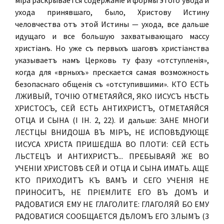
міра раскрывается содержаніе и формы этого увода и
ухода принявшаго, было, Христову Истину
человѣчества отъ этой Истины — ухода, все дальше
идущаго и все большую захватывающаго массу
христіанъ. Но уже съ первыхъ шаговъ христіанства
указываетъ намъ Церковь ту фазу «отступленія»,
когда для «вѣрныхъ» пресѣкается самая возможность
безопаснаго общенія съ «отступившими». КТО ЕСТЬ
ЛЖИВЫЙ, ТОЧІЮ ОТМЕТАЯЙСЯ, ЯКО ІИСУСЪ НѢСТЬ
ХРИСТОСЪ, СЕЙ ЕСТЬ АНТИХРИСТЪ, ОТМЕТАЯЙСЯ
ОТЦА И СЫНА (I ІН. 2, 22). И дальше: ЗАНЕ МНОГИ
ЛЕСТЦЫ ВНИДОША ВЪ МІРЪ, НЕ ИСПОВѢДУЮЩЕ
ІИСУСА ХРИСТА ПРИШЕДША ВО ПЛОТИ: СЕЙ ЕСТЬ
ЛЬСТЕЦЪ И АНТИХРИСТЪ... ПРЕБЫВАЯЙ ЖЕ ВО
УЧЕНІИ ХРИСТОВѢ СЕЙ И ОТЦА И СЫНА ИМАТЬ. АЩЕ
КТО ПРИХОДИТЪ КЪ ВАМЪ И СЕГО УЧЕНІЯ НЕ
ПРИНОСИТЪ, НЕ ПРІЕМЛИТЕ ЕГО ВЪ ДОМЪ И
РАДОВАТИСЯ ЕМУ НЕ ГЛАГОЛИТЕ: ГЛАГОЛЯЙ БО ЕМУ
РАДОВАТИСЯ СООБЩАЕТСЯ ДѢЛОМЪ ЕГО ЗЛЫМЪ (3