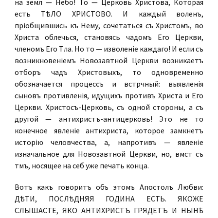
на землѣ — Небо! То — Церковь Христова, Которая
есть ТѢЛО ХРИСТОВО. И каждый воленъ,
пріобщившись къ Нему, сочетаться съ Христомъ, во
Христа облечься, становясь чадомъ Его Церкви,
членомъ Его Тѣла. Но то — изволеніе каждаго! И если съ
возникновеніемъ Новозавѣтной Церкви возникаетъ
отборъ чадъ Христовыхъ, то одновременно
обозначается процессъ и встрѣчный: выявленія
сыновъ противленія, идущихъ противъ Христа и Его
Церкви. Христосъ-Церковь, съ одной стороны, а съ
другой — антихристъ-антицерковь! Это не то
конечное явленіе антихриста, которое замкнетъ
исторію человѣчества, а, напротивъ — явленіе
изначальное для Новозавѣтной Церкви, но, вмѣстѣ съ
тѣмъ, носящее на себѣ уже печать конца.
Вотъ какъ говоритъ объ этомъ Апостолъ Любви:
ДѢТИ, ПОСЛѢДНЯЯ ГОДИНА ЕСТЬ. ЯКОЖЕ
СЛЫШАСТЕ, ЯКО АНТИХРИСТЪ ГРЯДЕТЪ И НЫНѢ