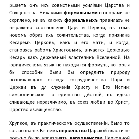
рѣшаетъ онъ ихъ совмѣстными усиліями Царства и
Священства. Никакими
формальными
сговорами не
скрѣплено, ни въ какихъ
формальныхъ
правилахъ не
выражено соотношеніе Царя и Церкви, въ томъ
новомъ образѣ ихъ сожительства, когда признана
Кесаремъ Церковь, какъ и его мать, и когда,
становясь рабомъ Христовымъ, вѣнчается Церковью
Кесарь какъ державный властелинъ Вселенной. На
юридическомъ языкѣ не находится формулъ, которыя
бы способны были бы опредѣлить природу
возникающаго отсюда сотрудничества Царя и
Церкви въ дѣлѣ служенія Христу и Его Истинѣ:
симфоническое то единство дѣйствій, въ идеалѣ
сливающее неразличимо, въ союзѣ любви во Христѣ,
Царство и Священство.
Хрупкое, въ практическомъ осуществленіи, было то
согласованіе. Въ немъ
первенство
Царской власти не
должно было упразднять
верховенства
Церковной