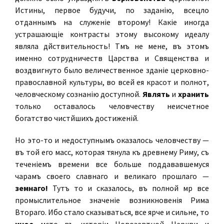
Истины, первое будучи, по заданію, всецѣло
отданнымъ на служеніе второму! Какіе иногда
устрашающіе контрасты этому высокому идеалу
являла дѣйствительность! Тѣмъ не менѣе, въ этомъ
именно сотрудничествѣ Царства и Священства и
воздвигнуто было величественное зданіе церковно-
православной культуры, во всей ея красотѣ и полнотѣ,
человѣческому сознанію доступной.
Являть
и
хранить
только оставалось человѣчеству неисчетное
богатство чистѣйшихъ достиженій.
Но это-то и недоступнымъ оказалось человѣчеству —
въ той его массѣ, которая тянула къ древнему Риму, съ
теченіемъ времени все больше поддававшемуся
чарамъ своего славнаго и великаго прошлаго —
земнаго!
Тутъ то и сказалось, въ полной мѣрѣ все
промыслительное значеніе возникновенія Рима
Втораго. Ибо стало сказываться, все ярче и сильнѣе, то