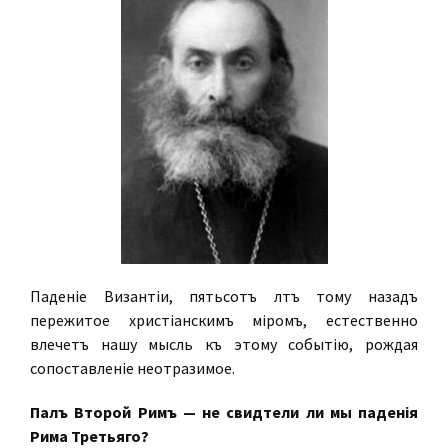
Паденіе Византіи, пятьсотъ лѣтъ тому назадъ
пережитое христіанскимъ міромъ, естественно
влечетъ нашу мысль къ этому событію, рождая
сопоставленіе неотразимое.
Палъ Второй Римъ — не свидѣтели ли мы паденія
Рима Третьяго?