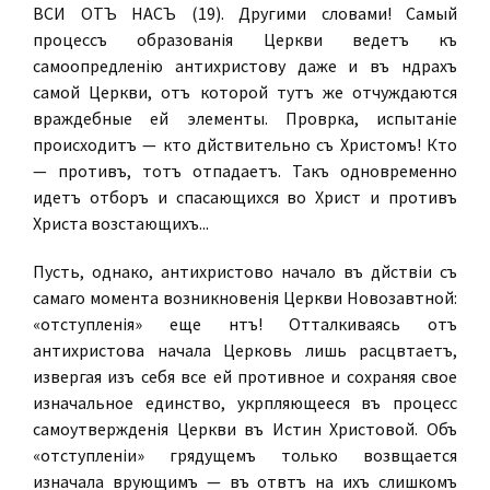
ВСИ ОТЪ НАСЪ (19). Другими словами! Самый
процессъ образованія Церкви ведетъ къ
самоопредѣленію антихристову даже и въ нѣдрахъ
самой Церкви, отъ которой тутъ же отчуждаются
враждебные ей элементы. Провѣрка, испытаніе
происходитъ — кто дѣйствительно съ Христомъ! Кто
— противъ, тотъ отпадаетъ. Такъ одновременно
идетъ отборъ и спасающихся во Христѣ и противъ
Христа возстающихъ...
Пусть, однако, антихристово начало въ дѣйствіи съ
самаго момента возникновенія Церкви Новозавѣтной:
«отступленія» еще нѣтъ! Отталкиваясь отъ
антихристова начала Церковь лишь расцвѣтаетъ,
извергая изъ себя все ей противное и сохраняя свое
изначальное единство, укрѣпляющееся въ процессѣ
самоутвержденія Церкви въ Истинѣ Христовой. Объ
«отступленіи» грядущемъ только возвѣщается
изначала вѣрующимъ — въ отвѣтъ на ихъ слишкомъ