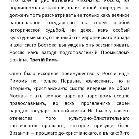
Кто хочетъ дѣйствительно «познать» Россію, въ
подлинномъ ея значеніи, въ истинной природѣ ея, не
долженъ тотъ разсматривать ее только какъ великое
національное государство съ своей особой
исторической судьбой, ни даже, какъ особый
культурный міръ, отличный отъ европейскаго Запада
и азіатскаго Востока: вынужденъ онъ разсматривать
Россію какъ загодя подготовляемый Промысломъ
Божіимъ
Третій Римъ
.
Одно было исходное преимущество у Россіи надъ
Римомъ не только Первымъ языческимъ, но и
Вторымъ, христіанскимъ: смогло впервые въ образѣ
Москвы стать земное царство царствомъ всецѣло
православнымъ, во всѣхъ проявленіяхъ своей
народно-государственной жизни. Не было у нашего
отечества того культурно-блистательнаго
«античнаго» прошлаго, которое присуще было
Византіи — прошлаго до-христіанскаго, а въ какой-то