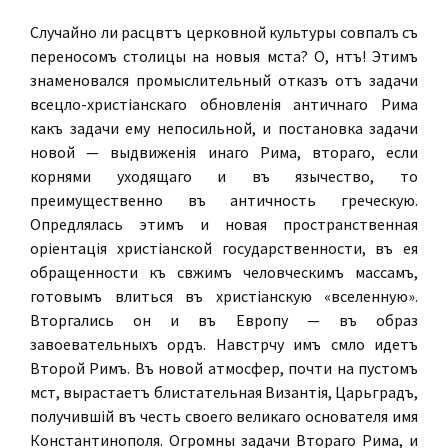
Случайно ли расцвѣтъ церковной культуры совпалъ съ
переносомъ столицы на новыя мѣста? О, нѣтъ! Этимъ
знаменовался промыслительный отказъ отъ задачи
всецѣло-христіанскаго обновленія античнаго Рима
какъ задачи ему непосильной, и постановка задачи
новой — выдвиженія инаго Рима, втораго, если
корнями уходящаго и въ язычество, то
преимущественно въ античность греческую.
Опредѣлялась этимъ и новая пространственная
оріентація христіанской государственности, въ ея
обращенности къ свѣжимъ человѣческимъ массамъ,
готовымъ влиться въ христіанскую «вселенную».
Вторгались онѣ и въ Европу — въ образѣ
завоевательныхъ ордъ. Навстрѣчу имъ смѣло идетъ
Второй Римъ. Въ новой атмосферѣ, почти на пустомъ
мѣстѣ, вырастаетъ блистательная Византія, Царьградъ,
получившій въ честь своего великаго основателя имя
Константинополя. Огромны задачи Втораго Рима, и