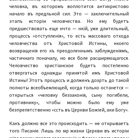
человѣка, въ которомъ воплотится антихристово
начало въ предѣльной силѣ. Это — заключительный
этапъ исторіи человѣчества. Но ему будетъ
предшествовать еще нѣчто — нѣкій, уже длительный,
процессъ «отступленія», то есть массоваго отхода
человѣчества отъ Христовой Истины, нѣкоего
возвращенія его къ преодоленнымъ заблужденіямъ,
частичнаго поначалу, но все болѣе расширяющагося.
Человѣчество христіанское будетъ постепенно
отвергаться однажды принятой имъ Христовой
Истины! Этотъ процессъ и долженъ дозрѣть до такой
полноты всеобъемлющей, когда только останется —
открыться «человѣку беззаконія, сыну погибели,
противнику», чтобы можно было ему уже
безпрепятственно «сѣсть въ Церкви Божіей, аки Богу».
Какъ должно все это происходить — не открываетъ
того Писаніе. Лишь по мѣрѣ жизни Церкви въ исторіи