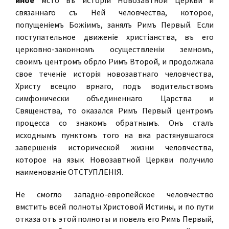
иное
мѣсто въ исторіи Новозавѣтной Церкви и
связаннаго съ Ней человѣчества, которое,
попущеніемъ Божіимъ, занялъ Римъ Первый. Если
поступательное движеніе христіанства, въ его
церковно-законномъ осуществленіи земномъ,
своимъ центромъ обрѣло Римъ Второй, и продолжала
свое теченіе исторія новозавѣтнаго человѣчества,
Христу всецѣло вѣрнаго, подъ водительствомъ
симфонически объединеннаго Царства и
Священства, то оказался Римъ Первый центромъ
процесса со знакомъ обратнымъ. Онъ сталъ
исходнымъ пунктомъ того на вѣка растянувшагося
завершенія исторической жизни человѣчества,
которое на языкѣ Новозавѣтной Церкви получило
наименованіе ОТСТУПЛЕНІЯ.
Не смогло западно-европейское человѣчество
вмѣстить всей полноты Христовой Истины, и по пути
отказа отъ этой полноты и повелъ его Римъ Первый,