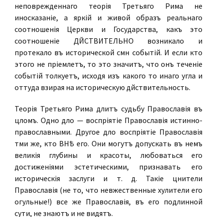
неповрежденнаго теорія Третьяго Рима не
иносказаніе, а яркій и живой образъ реальнаго
соотношенія Церкви и Государства, какъ это
соотношеніе ДѣЙСТВИТЕЛЬНО возникало и
протекало въ исторической смѣнѣ событій. И если кто
этого не пріемлетъ, то это значитъ, что онъ теченіе
событій толкуетъ, исходя изъ какого то инаго угла и
оттуда взирая на историческую дѣйствительность.
Теорія Третьяго Рима дѣлитъ судьбу Православія въ
цѣломъ. Одно дѣло — воспріятіе Православія истинно-
православными. Другое дѣло воспріятіе Православія
тѣми же, кто ВНѢ его. Они могутъ допускать въ немъ
великія глубины и красоты, любоваться его
достиженіями эстетическими, признавать его
историческія заслуги и т. д. Такіе цѣнители
Православія (не то, что невѣжественные хулители его
огульные!) все же Православія, въ его подлинной
сути, не знаютъ и не видятъ.