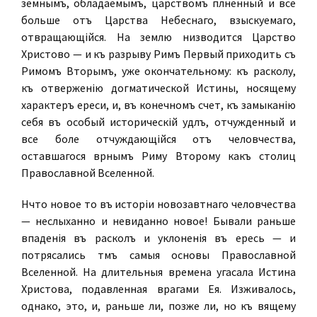
земнымъ, обладаемымъ, царствомъ плѣненный и все
больше отъ Царства Небеснаго, взыскуемаго,
отвращающійся. На землю низводится Царство
Христово — и къ разрыву Римъ Первый приходить съ
Римомъ Вторымъ, уже окончательному: къ расколу,
къ отверженію догматической Истины, носящему
характеръ ереси, и, въ конечномъ счетѣ, къ замыканію
себя въ особый историческій удѣлъ, отчужденный и
все болѣе отчуждающійся отъ человѣчества,
оставшагося вѣрнымъ Риму Второму какъ столицѣ
Православной Вселенной.
Нѣчто новое то въ исторіи новозавѣтнаго человѣчества
— неслыханно и невиданно новое! Бывали раньше
впаденія въ расколъ и уклоненія въ ересь — и
потрясались тѣмъ самыя основы Православной
Вселенной. На длительныя времена угасала Истина
Христова, подавленная врагами Ея. Изживалось,
однако, это, и, раньше ли, позже ли, но къ вящему