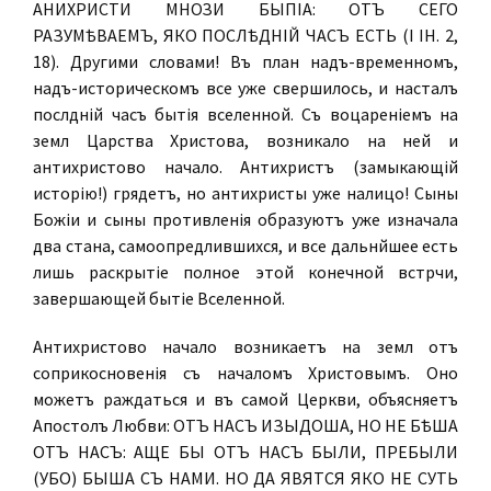
АНИХРИСТИ МНОЗИ БЫПІА: ОТЪ СЕГО
РАЗУМѢВАЕМЪ, ЯКО ПОСЛѢДНІЙ ЧАСЪ ЕСТЬ (I ІН. 2,
18). Другими словами! Въ планѣ надъ-временномъ,
надъ-историческомъ все уже свершилось, и насталъ
послѣдній часъ бытія вселенной. Съ воцареніемъ на
землѣ Царства Христова, возникало на ней и
антихристово начало. Антихристъ (замыкающій
исторію!) грядетъ, но антихристы уже налицо! Сыны
Божіи и сыны противленія образуютъ уже изначала
два стана, самоопредѣлившихся, и все дальнѣйшее есть
лишь раскрытіе полное этой конечной встрѣчи,
завершающей бытіе Вселенной.
Антихристово начало возникаетъ на землѣ отъ
соприкосновенія съ началомъ Христовымъ. Оно
можетъ раждаться и въ самой Церкви, объясняетъ
Апостолъ Любви: ОТЪ НАСЪ ИЗЫДОША, НО НЕ БѢША
ОТЪ НАСЪ: АЩЕ БЫ ОТЪ НАСЪ БЫЛИ, ПРЕБЫЛИ
(УБО) БЫША СЪ НАМИ. НО ДА ЯВЯТСЯ ЯКО НЕ СУТЬ