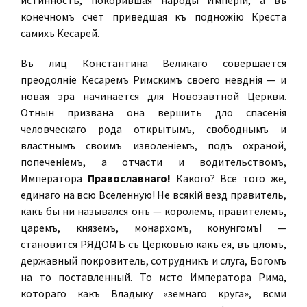
истинность, покорившая народы Имперіи, а въ
конечномъ счетѣ приведшая къ подножію Креста
самихъ Кесарей.
Въ лицѣ Константина Великаго совершается
преодолѣніе Кесаремъ Римскимъ своего невѣдѣнія — и
новая эра начинается для Новозавѣтной Церкви.
Отнынѣ призвана она вершить дѣло спасенія
человѣческаго рода открытымъ, свободнымъ и
властнымъ своимъ изволеніемъ, подъ охраной,
попеченіемъ, а отчасти и водительствомъ,
Императора
Православнаго!
Какого? Все того же,
единаго на всю Вселенную! Не всякій вездѣ правитель,
какъ бы ни назывался онъ — королемъ, правителемъ,
царемъ, княземъ, монархомъ, конунгомъ! —
становится РЯДОМЪ съ Церковью какъ ея, въ цѣломъ,
державный покровитель, сотрудникъ и слуга, Богомъ
на то поставленный. То мѣсто Императора Рима,
котораго какъ Владыку «земнаго круга», всѣми