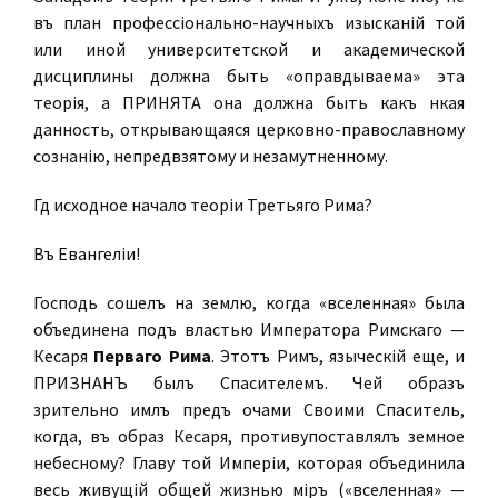
въ планѣ профессіонально-научныхъ изысканій той
или иной университетской и академической
дисциплины должна быть «оправдываема» эта
теорія, а ПРИНЯТА она должна быть какъ нѣкая
данность, открывающаяся церковно-православному
сознанію, непредвзятому и незамутненному.
Гдѣ исходное начало теоріи Третьяго Рима?
Въ Евангеліи!
Господь сошелъ на землю, когда «вселенная» была
объединена подъ властью Императора Римскаго —
Кесаря
Перваго Рима
. Этотъ Римъ, языческій еще, и
ПРИЗНАНЪ былъ Спасителемъ. Чей образъ
зрительно имѣлъ предъ очами Своими Спаситель,
когда, въ образѣ Кесаря, противупоставлялъ земное
небесному? Главу той Имперіи, которая объединила
весь живущій общей жизнью міръ («вселенная» —