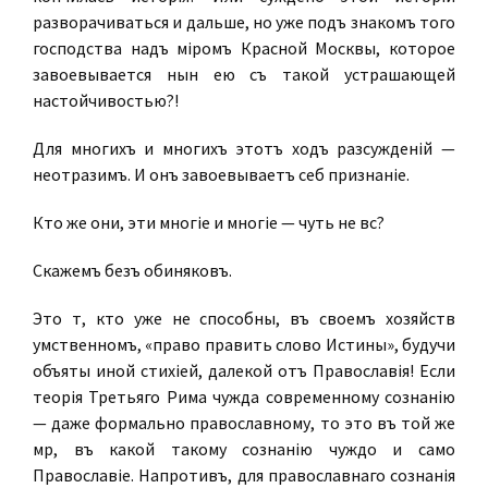
разворачиваться и дальше, но уже подъ знакомъ того
господства надъ міромъ Красной Москвы, которое
завоевывается нынѣ ею съ такой устрашающей
настойчивостью?!
Для многихъ и многихъ этотъ ходъ разсужденій —
неотразимъ. И онъ завоевываетъ себѣ признаніе.
Кто же они, эти многіе и многіе — чуть не всѣ?
Скажемъ безъ обиняковъ.
Это тѣ, кто уже не способны, въ своемъ хозяйствѣ
умственномъ, «право править слово Истины», будучи
объяты иной стихіей, далекой отъ Православія! Если
теорія Третьяго Рима чужда современному сознанію
— даже формально православному, то это въ той же
мѣрѣ, въ какой такому сознанію чуждо и само
Православіе. Напротивъ, для православнаго сознанія