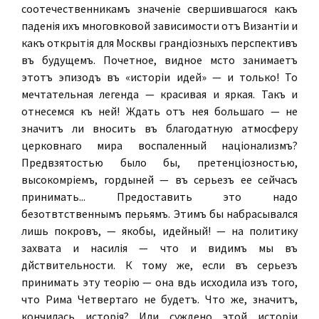
соотечественникамъ значеніе свершившагося какъ
паденія ихъ многовѣковой зависимости отъ Византіи и
какъ открытія для Москвы грандіозныхъ перспективъ
въ будущемъ. Почетное, видное мѣсто занимаетъ
этотъ эпизодъ въ «исторіи идей» — и только! То
мечтательная легенда — красивая и яркая. Такъ и
отнесемся къ ней! Ждать отъ нея большаго — не
значитъ ли вносить въ благодатную атмосферу
церковнаго мира воспаленный націонализмъ?
Предвзятостью было бы, претенціозностью,
высокомѣріемъ, гордыней — въ серьезъ ее сейчасъ
принимать... Предоставить это надо
безотвѣтственнымъ перьямъ. Этимъ бы набрасывался
лишь покровъ, — якобы, идейный! — на политику
захвата и насилія — что и видимъ мы въ
дѣйствительности. К тому же, если въ серьезъ
принимать эту теорію — она вѣдь исходила изъ того,
что Рима Четвертаго не будетъ. Что же, значитъ,
кончилась исторія? Или суждено этой исторіи