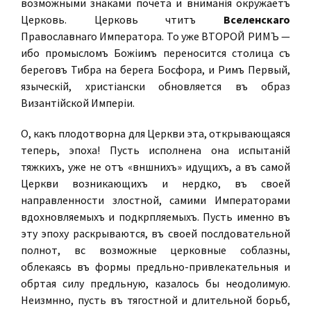
возможными знаками почета и вниманія окружаетъ
Церковь. Церковь чтитъ
Вселенскаго
Православнаго Императора. То уже ВТОРОЙ РИМЪ —
ибо промысломъ Божіимъ переносится столица съ
береговъ Тибра на берега Босфора, и Римъ Первый,
языческій, христіански обновляется въ образѣ
Византійской Имперіи.
О, какъ плодотворна для Церкви эта, открывающаяся
теперь, эпоха! Пусть исполнена она испытаній
тяжкихъ, уже не отъ «внѣшнихъ» идущихъ, а въ самой
Церкви возникающихъ и нерѣдко, въ своей
направленности злостной, самими Императорами
вдохновляемыхъ и подкрѣпляемыхъ. Пусть именно въ
эту эпоху раскрываются, въ своей послѣдовательной
полнотѣ, всѣ возможные церковные соблазны,
облекаясь въ формы предѣльно-привлекательныя и
обрѣтая силу предѣльную, казалось бы неодолимую.
Неизмѣнно, пусть въ тягостной и длительной борьбѣ,