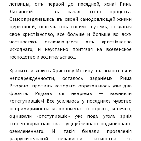
лѣствицы, отъ первой до послѣдней, ясна! Римъ
Латинскій — въ началѣ этого процесса.
Самоопредѣлившись въ своей самодовлѣющей жизни
церковной, пошелъ онъ своимъ путемъ, создавая
свое христіанство, все больше и больше во всѣхъ
частностяхъ отличающееся отъ христіанства
исходнаго, и неустанно притязая на вселенское
господство и водительство...
Хранить и являть Христову Истину, въ полнотѣ ея и
неповрежденности, осталось заданіемъ Рима
Втораго, противъ котораго образовалось уже два
фронта. Рядомъ съ невѣріемъ — возникли
«отступившіе»! Все усилялось у послѣднихъ чувство
непримиримости къ «вѣрнымъ», которыхъ, конечно,
оцѣнивали «отступившіе» уже подъ уголъ зрѣнія
«своего» христіанства — ущербленнаго, подмѣненнаго,
оземлененнаго. И такія бывали проявленія
разрушительной ненависти латинства къ