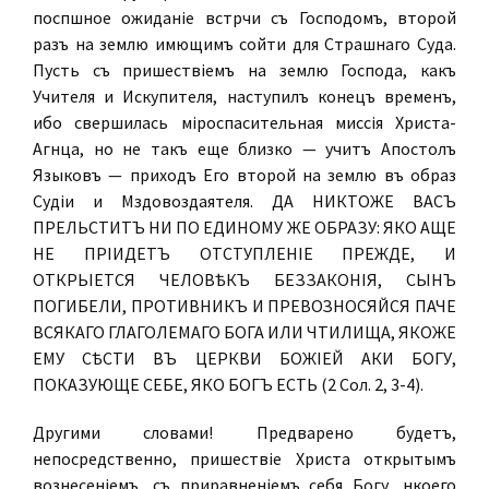
поспѣшное ожиданіе встрѣчи съ Господомъ, второй
разъ на землю имѣющимъ сойти для Страшнаго Суда.
Пусть съ пришествіемъ на землю Господа, какъ
Учителя и Искупителя, наступилъ конецъ временъ,
ибо свершилась міроспасительная миссія Христа-
Агнца, но не такъ еще близко — учитъ Апостолъ
Языковъ — приходъ Его второй на землю въ образѣ
Судіи и Мздовоздаятеля. ДА НИКТОЖЕ ВАСЪ
ПРЕЛЬСТИТЪ НИ ПО ЕДИНОМУ ЖЕ ОБРАЗУ: ЯКО АЩЕ
НЕ ПРІИДЕТЪ ОТСТУПЛЕНІЕ ПРЕЖДЕ, И
ОТКРЬІЕТСЯ ЧЕЛОВѢКЪ БЕЗЗАКОНІЯ, СЫНЪ
ПОГИБЕЛИ, ПРОТИВНИКЪ И ПРЕВОЗНОСЯЙСЯ ПАЧЕ
ВСЯКАГО ГЛАГОЛЕМАГО БОГА ИЛИ ЧТИЛИЩА, ЯКОЖЕ
ЕМУ СѢСТИ ВЪ ЦЕРКВИ БОЖІЕЙ АКИ БОГУ,
ПОКАЗУЮЩЕ СЕБЕ, ЯКО БОГЪ ЕСТЬ (2 Сол. 2, 3-4).
Другими словами! Предварено будетъ,
непосредственно, пришествіе Христа открытымъ
вознесеніемъ, съ приравненіемъ себя Богу, нѣкоего