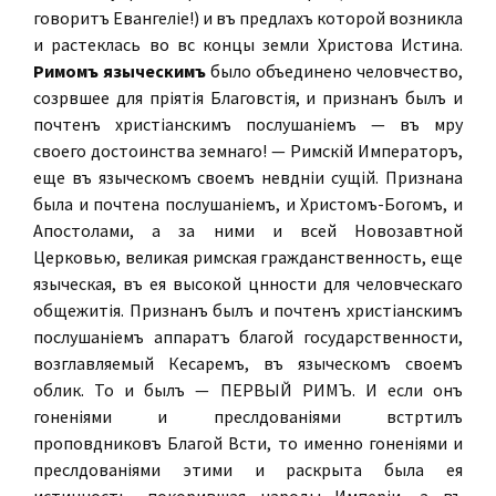
говоритъ Евангеліе!) и въ предѣлахъ которой возникла
и растеклась во всѣ концы земли Христова Истина.
Римомъ языческимъ
было объединено человѣчество,
созрѣвшее для пріятія Благовѣстія, и признанъ былъ и
почтенъ христіанскимъ послушаніемъ — въ мѣру
своего достоинства земнаго! — Римскій Императоръ,
еще въ языческомъ своемъ невѣдѣніи сущій. Признана
была и почтена послушаніемъ, и Христомъ-Богомъ, и
Апостолами, а за ними и всей Новозавѣтной
Церковью, великая римская гражданственность, еще
языческая, въ ея высокой цѣнности для человѣческаго
общежитія. Признанъ былъ и почтенъ христіанскимъ
послушаніемъ аппаратъ благой государственности,
возглавляемый Кесаремъ, въ языческомъ своемъ
обликѣ. То и былъ — ПЕРВЫЙ РИМЪ. И если онъ
гоненіями и преслѣдованіями встрѣтилъ
проповѣдниковъ Благой Вѣсти, то именно гоненіями и
преслѣдованіями этими и раскрыта была ея