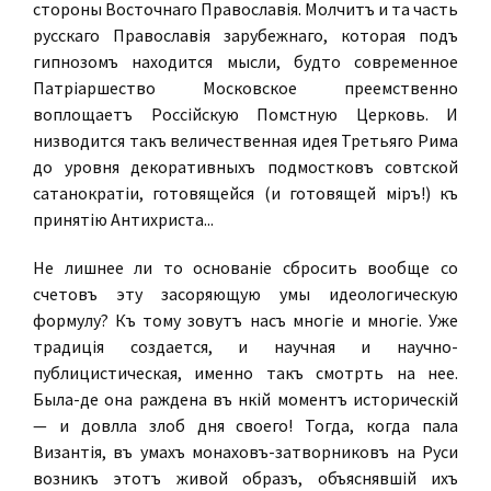
стороны Восточнаго Православія. Молчитъ и та часть
русскаго Православія зарубежнаго, которая подъ
гипнозомъ находится мысли, будто современное
Патріаршество Московское преемственно
воплощаетъ Россійскую Помѣстную Церковь. И
низводится такъ величественная идея Третьяго Рима
до уровня декоративныхъ подмостковъ совѣтской
сатанократіи, готовящейся (и готовящей міръ!) къ
принятію Антихриста...
Не лишнее ли то основаніе сбросить вообще со
счетовъ эту засоряющую умы идеологическую
формулу? Къ тому зовутъ насъ многіе и многіе. Уже
традиція создается, и научная и научно-
публицистическая, именно такъ смотрѣть на нее.
Была-де она раждена въ нѣкій моментъ историческій
— и довлѣла злобѣ дня своего! Тогда, когда пала
Византія, въ умахъ монаховъ-затворниковъ на Руси
возникъ этотъ живой образъ, объяснявшій ихъ