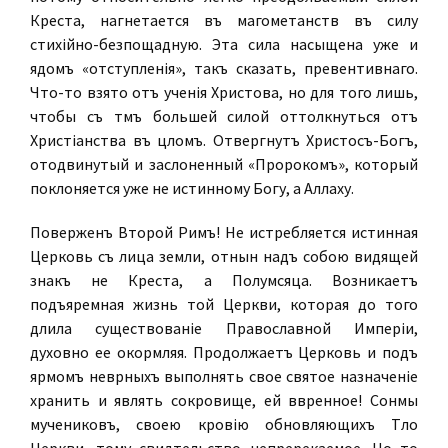
Креста, нагнетается въ магометанствѣ въ силу
стихійно-безпощадную. Эта сила насыщена уже и
ядомъ «отступленія», такъ сказать, превентивнаго.
Что-то взято отъ ученія Христова, но для того лишь,
чтобы съ тѣмъ большей силой оттолкнуться отъ
Христіанства въ цѣломъ. Отвергнутъ Христосъ-Богъ,
отодвинутый и заслоненный «Пророкомъ», который
поклоняется уже не истинному Богу, а Аллаху.
Поверженъ Второй Римъ! Не истребляется истинная
Церковь съ лица земли, отнынѣ надъ собою видящей
знакъ не Креста, а Полумѣсяца. Возникаетъ
подъяремная жизнь той Церкви, которая до того
дѣлила существованіе Православной Имперіи,
духовно ее окормляя. Продолжаетъ Церковь и подъ
ярмомъ невѣрныхъ выполнять свое святое назначеніе
хранить и являть сокровище, ей ввѣренное! Сонмы
мучениковъ, своею кровію обновляющихъ Тѣло