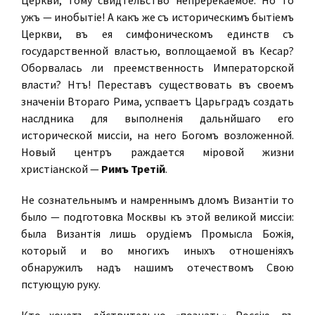
Церкви, тому свидѣтельство непререкаемое. Но то
ужъ — инобытіе! А какъ же съ историческимъ бытіемъ
Церкви, въ ея симфоническомъ единствѣ съ
государственной властью, воплощаемой въ Кесарѣ?
Оборвалась ли преемственность Императорской
власти? Нѣтъ! Переставъ существовать въ своемъ
значеніи Втораго Рима, успѣваетъ Царьградъ создать
наслѣдника для выполненія дальнѣйшаго его
исторической миссіи, на него Богомъ возложенной.
Новый центръ раждается міровой жизни
христіанской —
Римъ Третій
.
Не сознательнымъ и намѣреннымъ дѣломъ Византіи то
было — подготовка Москвы къ этой великой миссіи:
была Византія лишь орудіемъ Промысла Божія,
который и во многихъ иныхъ отношеніяхъ
обнаружилъ надъ нашимъ отечествомъ Свою
пѣстующую руку.