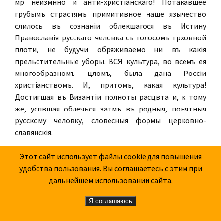
мѣрѣ неизмѣнно и анти-христіанскаго! Потакавшее
грубымъ страстямъ примитивное наше язычество
слилось въ сознаніи облекшагося въ Истину
Православія русскаго человѣка съ голосомъ грѣховной
плоти, не будучи обряживаемо ни въ какія
прельстительные уборы. ВСЯ культура, во всемъ ея
многообразномъ цѣломъ, была дана Россіи
христіанствомъ. И, притомъ, какая культура!
Достигшая въ Византіи полноты расцвѣта и, к тому
же, успѣвшая облечься затѣмъ въ родныя, понятныя
русскому человѣку, словесныя формы церковно-
славянскія.
О, великій духоносный подвигъ св.
Этот сайт использует файлы cookie для повышения
равноапостольныхъ Меѳодія и Кирилла и ихъ
удобства пользования. Вы соглашаетесь с этим при
славныхъ учениковъ! О, великое и неповторимое
дальнейшем использовании сайта.
твореніе ими языка — единственнаго изъ
существующихъ въ мірѣ! — нарочито создаваемаго для
Я соглашаюсь
Церкви Христіанской! Силою Духа, въ языкъ