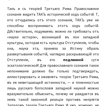
Такъ и съ теоріей Третьяго Рима. Православное
сознаніе видитъ ТАКЪ историческій ходъ событій. Тѣ,
кто отчудились отъ этого сознанія, ТАКЪ уже не
способны воспринимать этотъ ходъ событій.
Дѣйствительно, подумаемъ: можно ли требовать отъ
«науки исторіи», возникшей въ лонѣ западной
культуры, которая есть культура Отступленія, чтобы
она, наука эта, приняла за Истину образъ
развертыванія событій, наглядно раскрывающій это
Отступленіе, въ его
подлинной
сути
эсхатологической! Для православнаго сознанія такое
непониманіе должно бы только подтверждать,
иллюстрировать и оживлять теорію Третьяго Рима,
въ ея неветшающей истинности, — и плѣненностью
лишь русскаго богословія западной наукой можно
вразумительно объяснить, почему не раждается въ
немъ такой законной реакціи противъ непріятія
Западомъ теоріи Третьяго Рима. И ужъ, конечно, не