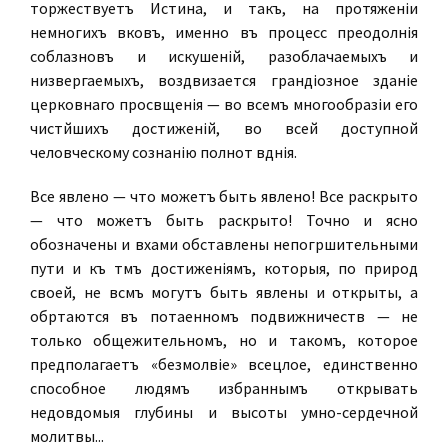
торжествуетъ Истина, и такъ, на протяженіи
немногихъ вѣковъ, именно въ процессѣ преодолѣнія
соблазновъ и искушеній, разоблачаемыхъ и
низвергаемыхъ, воздвизается грандіозное зданіе
церковнаго просвѣщенія — во всемъ многообразіи его
чистѣйшихъ достиженій, во всей доступной
человѣческому сознанію полнотѣ вѣдѣнія.
Все явлено — что можетъ быть явлено! Все раскрыто
— что можетъ быть раскрыто! Точно и ясно
обозначены и вѣхами обставлены непогрѣшительными
пути и къ тѣмъ достиженіямъ, которыя, по природѣ
своей, не всѣмъ могутъ быть явлены и открыты, а
обрѣтаются въ потаенномъ подвижничествѣ — не
только общежительномъ, но и такомъ, которое
предполагаетъ «безмолвіе» всецѣлое, единственно
способное людямъ избраннымъ открывать
недовѣдомыя глубины и высоты умно-сердечной
молитвы...