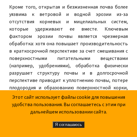
Кроме того, открытая и безжизненная почва более
уязвима к ветровой и водной эрозии из-за
отсутствия корневых и мицелиальных систем,
которые удерживают ее вместе. Ключевым
фактором эрозии почвы является чрезмерная
обработка: хотя она повышает производительность
в краткосрочной перспективе за счет смешивания с
поверхностными питательными веществами
(например, удобрениями), обработка физически
разрушает структуру почвы и в долгосрочной
перспективе приводит к уплотнению почвы, потере
плодородия и образованию поверхностной корки,
что ухудшает эрозию верхнего слоя почвы.
Этот сайт использует файлы cookie для повышения
удобства пользования. Вы соглашаетесь с этим при
Ожидается, что к середине столетия численность
дальнейшем использовании сайта.
населения мира достигнет 9 миллиардов человек.
Продовольственная и сельскохозяйственная
Я соглашаюсь
организация Объединенных Наций (ФАО)