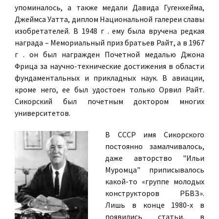
упоминалось, а также медали Давида Гугенхейма,
Джеймса Уатта, диплом Национальной галереи славы
изобретателей. В 1948 г . ему была вручена редкая
награда – Мемориальный приз братьев Райт, а в 1967
г . он был награжден Почетной медалью Джона
Фрица за научно-технические достижения в области
фундаментальных и прикладных наук. В авиации,
кроме него, ее был удостоен только Орвил Райт.
Сикорский был почетным доктором многих
университетов.
В СССР имя Сикорского
постоянно замалчивалось,
даже авторство "Ильи
Муромца" приписывалось
какой-то «группе молодых
конструкторов РБВЗ».
Лишь в конце 1980-х в
появились статьи, в