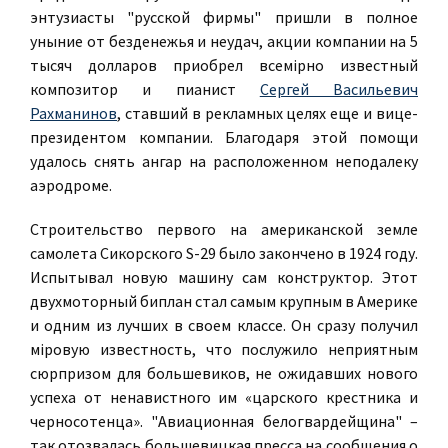
энтузиасты "русской фирмы" пришли в полное
уныние от безденежья и неудач, акции компании на 5
тысяч долларов приобрел всемiрно известный
композитор и пианист
Сергей Васильевич
Рахманинов
, ставший в рекламных целях еще и вице-
президентом компании. Благодаря этой помощи
удалось снять ангар на расположенном неподалеку
аэродроме.
Строительство первого на американской земле
самолета Сикорского S-29 было закончено в 1924 году.
Испытывал новую машину сам конструктор. Этот
двухмоторный биплан стал самым крупным в Америке
и одним из лучших в своем классе. Он сразу получил
мiровую известность, что послужило неприятным
сюрпризом для большевиков, не ожидавших нового
успеха от ненавистного им «царского крестника и
черносотенца». "Авиационная белогвардейщина" –
так отозвалась большевицкая пресса на сообщения о