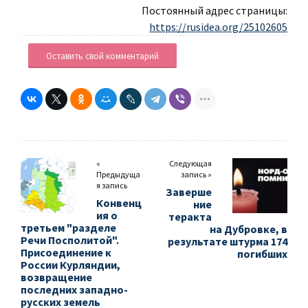
Постоянный адрес страницы:
https://rusidea.org/25102605
Оставить свой комментарий
«
Следующая
Предыдуща
запись »
я запись
Заверше
Конвенц
ние
ия о
теракта
третьем "разделе
на Дубровке, в
Речи Посполитой".
результате штурма 174
Присоединение к
погибших
России Курляндии,
возвращение
последних западно-
русских земель