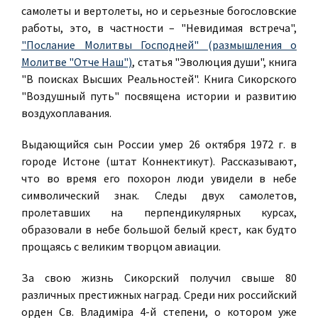
самолеты и вертолеты, но и серьезные богословские
работы, это, в частности – "Невидимая встреча",
"Послание Молитвы Господней" (размышления о
Молитве "Oтче Наш")
, статья "Эволюция души", книга
"В поисках Высших Реальностей". Книга Сикорского
"Воздушный путь" посвящена истории и развитию
воздухоплавания.
Выдающийся сын России умер 26 октября 1972 г. в
городе Истоне (штат Коннектикут). Рассказывают,
что во время его похорон люди увидели в небе
символический знак. Следы двух самолетов,
пролетавших на перпендикулярных курсах,
образовали в небе большой белый крест, как будто
прощаясь с великим творцом авиации.
За свою жизнь Сикорский получил свыше 80
различных престижных наград. Среди них российский
орден Св. Владимiра 4-й степени, о котором уже