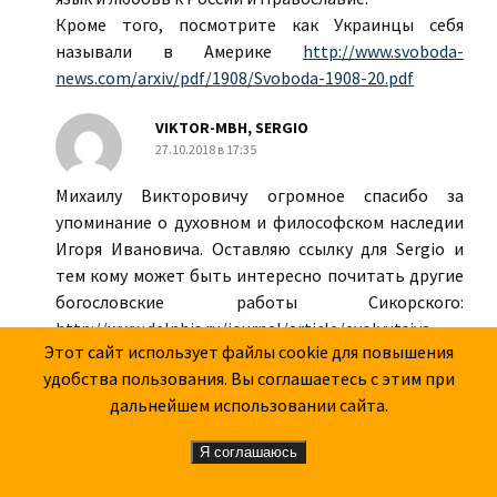
Кроме того, посмотрите как Украинцы себя
называли в Америке
http://www.svoboda-
news.com/arxiv/pdf/1908/Svoboda-1908-20.pdf
VIKTOR-МВН, SERGIO
27.10.2018 в 17:35
Mихаилу Bикторовичу oгромное спасибо за
упоминание о духовном и философском наследии
Игоря Ивановича. Oставляю ссылку для Sergio и
тем кому может быть интересно почитать другие
богословские работы Сикорского:
http://www.delphis.ru/journal/article/evolyutsiya-
Этот сайт использует файлы cookie для повышения
dushi
удобства пользования. Вы соглашаетесь с этим при
дальнейшем использовании сайта.
ЮРИЙ
04.03.2020 в 04:22
Я соглашаюсь
"До революции моя мечта не могла осуществиться.