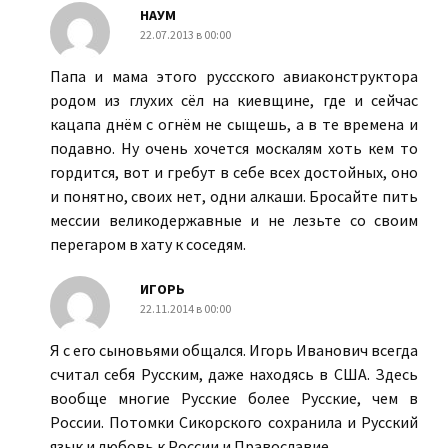
НАУМ
22.07.2013 в 00:00
Папа и мама этого руссского авиаконструктора
родом из глухих сёл на киевщине, где и сейчас
кацапа днём с огнём не сыщешь, а в те времена и
подавно. Ну очень хочется москалям хоть кем то
гордится, вот и гребут в себе всех достойных, оно
и понятно, своих нет, одни алкаши. Бросайте пить
мессии великодержавные и не лезьте со своим
перегаром в хату к соседям.
ИГОРЬ
22.11.2014 в 00:00
Я с его сыновьями общался. Игорь Иванович всегда
считал себя Русским, даже находясь в США. Здесь
вообще многие Русские более Русские, чем в
России. Потомки Сикорского сохранила и Русский
язык и любовь к России и Православие.