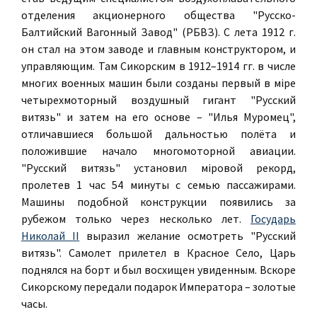
отделения акционерного общества "Русско-
Балтийский Вагонный Завод" (РБВЗ). С лета 1912 г.
он стал на этом заводе и главным конструктором, и
управляющим. Там Сикорским в 1912–1914 гг. в числе
многих военных машин были созданы первый в мiре
четырехмоторный воздушный гигант "Русский
витязь" и затем на его основе – "Илья Муромец",
отличавшиеся большой дальностью полёта и
положившие начало многомоторной авиации.
"Русский витязь" установил мiровой рекорд,
пролетев 1 час 54 минуты с семью пассажирами.
Машины подобной конструкции появились за
рубежом только через несколько лет.
Государь
Николай II
выразил желание осмотреть "Русский
витязь". Самолет прилетел в Красное Село, Царь
поднялся на борт и был восхищен увиденным. Вскоре
Сикорскому передали подарок Императора – золотые
часы.