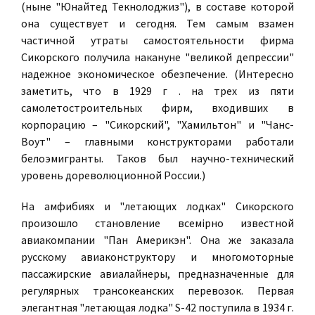
(ныне "Юнайтед Текнолоджиз"), в составе которой
она существует и сегодня. Тем самым взамен
частичной утраты самостоятельности фирма
Сикорского получила накануне "великой депрессии"
надежное экономическое обезпечение. (Интересно
заметить, что в 1929 г . на трех из пяти
самолетостроительных фирм, входивших в
корпорацию – "Сикорский", "Хамильтон" и "Чанс-
Воут" – главными конструкторами работали
белоэмигранты. Таков был научно-технический
уровень дореволюционной России.)
На амфибиях и "летающих лодках" Сикорского
произошло становление всемiрно известной
авиакомпании "Пан Америкэн". Она же заказала
русскому авиаконструктору и многомоторные
пассажирские авиалайнеры, предназначенные для
регулярных трансокеанских перевозок. Первая
элегантная "летающая лодка" S-42 поступила в 1934 г.