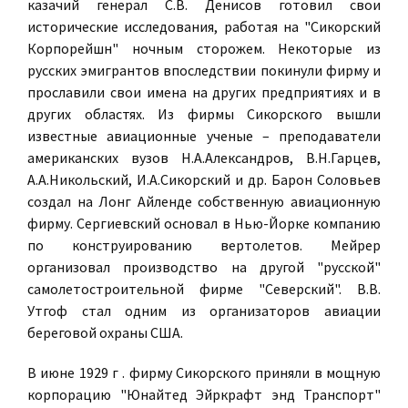
казачий генерал С.В. Денисов готовил свои
исторические исследования, работая на "Сикорский
Корпорейшн" ночным сторожем. Некоторые из
русских эмигрантов впоследствии покинули фирму и
прославили свои имена на других предприятиях и в
других областях. Из фирмы Сикорского вышли
известные авиационные ученые – преподаватели
американских вузов Н.А.Александров, В.Н.Гарцев,
А.А.Никольский, И.А.Сикорский и др. Барон Соловьев
создал на Лонг Айленде собственную авиационную
фирму. Сергиевский основал в Нью-Йорке компанию
по конструированию вертолетов. Мейрер
организовал производство на другой "русской"
самолетостроительной фирме "Северский". В.В.
Утгоф стал одним из организаторов авиации
береговой охраны США.
В июне 1929 г . фирму Сикорского приняли в мощную
корпорацию "Юнайтед Эйркрафт энд Транспорт"