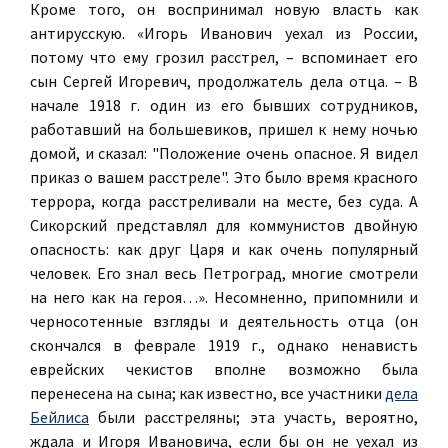
Кроме того, он воспринимал новую власть как
антирусскую. «Игорь Иванович уехал из России,
потому что ему грозил расстрел, – вспоминает его
сын Сергей Игоревич, продолжатель дела отца. – В
начале 1918 г. один из его бывших сотрудников,
работавший на большевиков, пришел к нему ночью
домой, и сказал: "Положение очень опасное. Я видел
приказ о вашем расстреле". Это было время красного
террора, когда расстреливали на месте, без суда. А
Сикорский представлял для коммунистов двойную
опасность: как друг Царя и как очень популярный
человек. Его знал весь Петроград, многие смотрели
на него как на героя…». Несомненно, припомнили и
черносотенные взгляды и деятельность отца (он
скончался в феврале 1919 г., однако ненависть
еврейских чекистов вполне возможно была
перенесена на сына; как известно, все участники
дела
Бейлиса
были расстреляны; эта участь, вероятно,
ждала и Игоря Ивановича, если бы он не уехал из