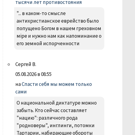
тысячи лет противостояния
"... в каком-то смысле
антихристианское еврейство было
попущено Богом в нашем греховном
міре и нужно нам как напоминание о
его земной испорченности
Сергей В.
05.08.2026 в 08:55
на
Спасти себя мы можем только
сами
О национальной диктатуре можно
забыть. Кто сейчас составляет
"нацию": различного рода
"родноверы", инглинги, потомки
Тартарии, набирающие обороты