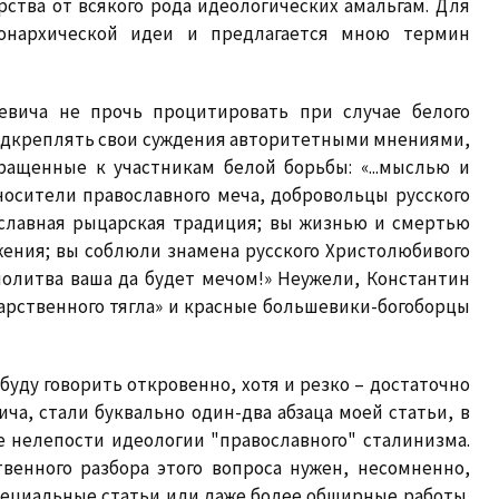
рства от всякого рода идеологических амальгам. Для
монархической идеи и предлагается мною термин
евича не прочь процитировать при случае белого
 подкреплять свои суждения авторитетными мнениями,
ращенные к участникам белой борьбы: «...мыслью и
осители православного меча, добровольцы русского
вославная рыцарская традиция; вы жизнью и смертью
жения; вы соблюли знамена русского Христолюбивого
молитва ваша да будет мечом!» Неужели, Константин
арственного тягла» и красные большевики-богоборцы
уду говорить откровенно, хотя и резко – достаточно
а, стали буквально один-два абзаца моей статьи, в
е нелепости идеологии "православного" сталинизма.
венного разбора этого вопроса нужен, несомненно,
пециальные статьи или даже более обширные работы.