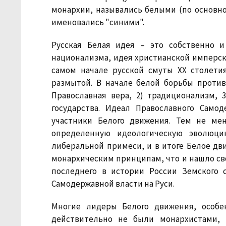
монархии, назывались белыми (по основно
именовались "синими".
Русская Белая идея – это собственно и
национализма, идея христианской имперск
самом начале русской смуты XX столети
размытой. В начале белой борьбы против
Православная вера, 2) традиционализм, 3
государства. Идеал Православного Само
участники Белого движения. Тем не ме
определенную идеологическую эволюци
либеральной примеси, и в итоге Белое дв
монархическим принципам, что и нашло св
последнего в истории России Земского с
Самодержавной власти на Руси.
Многие лидеры Белого движения, особе
действительно не были монархистами, 