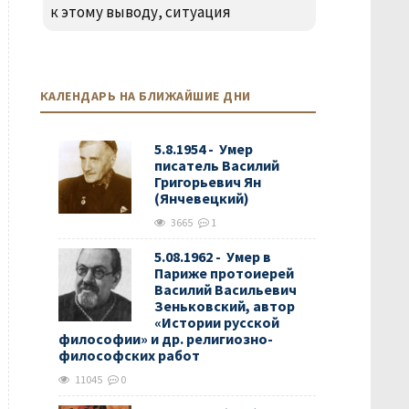
к этому выводу, ситуация
КАЛЕНДАРЬ НА БЛИЖАЙШИЕ ДНИ
5.8.1954 - Умер
писатель Василий
Григорьевич Ян
(Янчевецкий)
3665
1
5.08.1962 - Умер в
Париже протоиерей
Василий Васильевич
Зеньковский, автор
«Истории русской
философии» и др. религиозно-
философских работ
11045
0