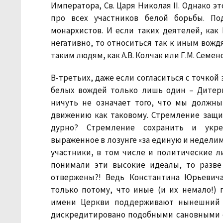
Императора, Св. Царя Николая II. Однако э
про всех участников белой борьбы. По
монархистов. И если таких деятелей, как
негативно, то относиться так к иным вожд
таким людям, как А.В. Колчак или Г.М. Семен
В-третьих, даже если согласиться с точкой
белых вождей только лишь один – Дитери
ничуть не означает того, что мы должн
движению как таковому. Стремление защи
дурно? Стремление сохранить и укреп
выраженное в лозунге «за единую и неделиму
участники, в том числе и политические 
понимали эти высокие идеалы, то разве
отвержены?! Ведь Константина Юрьевич
только потому, что иные (и их немало!)
имени Церкви поддерживают нынешний 
дискредитировано подобными сановными о