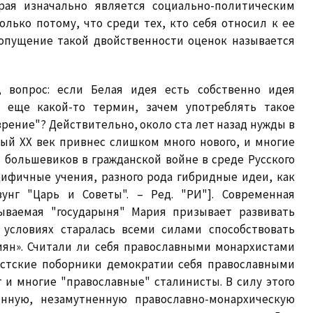
рая изначально является социально-политическим
лько потому, что среди тех, кто себя относил к ее
опущение такой двойственности оценок называется
, вопрос: если Белая идея есть собственно идея
н еще какой-то термин, зачем употреблять такое
рение"? Действительно, около ста лет назад нужды в
ый XX век привнес слишком много нового, и многие
 большевиков в гражданской войне в среде Русского
ифичные учения, разного рода гибридные идеи, как
зунг "Царь и Советы". – Ред. "РИ"]. Современная
ываемая "государыня" Мария призывает развивать
 условиях старалась всеми силами способствовать
иян». Считали ли себя православными монархистами
истские поборники демократии себя православными
 и многие "православные" сталинисты. В силу этого
инную, незамутненную православно-монархическую