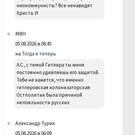
неокоммунисты? Все ненавидят
Христа. И
МВН
05.08.2026 в 08:45
на
Тогда и теперь
А.С., с темой Гитлера ты меня
постоянно удивляешь его защитой.
Тебе не кажется, что именно
гитлеровская колонизаторская
Остполитик была причиной
нелояльности русских
Александр Турик
05.08.2026 в 06:09