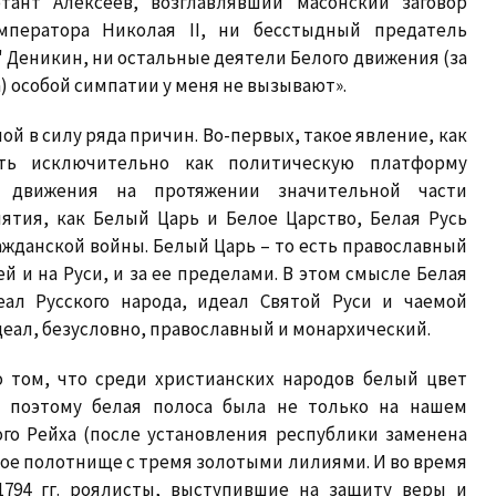
тант Алексеев, возглавлявший масонский заговор
мператора Николая II, ни бесстыдный предатель
 Деникин, ни остальные деятели Белого движения (за
) особой симпатии у меня не вызывают».
й в силу ряда причин. Во-первых, такое явление, как
ть исключительно как политическую платформу
го движения на протяжении значительной части
нятия, как Белый Царь и Белое Царство, Белая Русь
гражданской войны. Белый Царь – то есть православный
й и на Руси, и за ее пределами. В этом смысле Белая
ал Русского народа, идеал Святой Руси и чаемой
ал, безусловно, православный и монархический.
о том, что среди христианских народов белый цвет
 поэтому белая полоса была не только на нашем
ого Рейха (после установления республики заменена
лое полотнище с тремя золотыми лилиями. И во время
1794 гг. роялисты, выступившие на защиту веры и