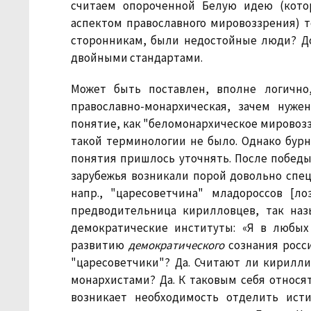
считаем опороченной Белую идею (кото
аспектом православного мировоззрения) то
сторонникам, были недостойные люди? Д
двойными стандартами.
Может быть поставлен, вполне логично
православно-монархическая, зачем нуже
понятие, как "беломонархическое мировозз
такой терминологии не было. Однако бурн
понятия пришлось уточнять. После победы
зарубежья возникали порой довольно спец
напр., "царесоветчина" младороссов [ло
предводительница кирилловцев, так наз
демократические институты: «Я в любых
развитию
демократического
сознания росс
"царесоветчики"? Да. Считают ли кирилл
монархистами? Да. К таковым себя относят
возникает необходимость отделить ист