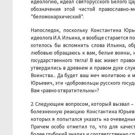
идеологию, идеал святорусского Белого Ца
обозначения этой чистой православно-
"беломонархический".
Напоследок, поскольку Константина Юрь
идеолога И.А. Ильина, и вообще старается
хотелось бы вспомнить слова Ильина, об
любовью обращаюсь к вам, белые воины, н
государственного тягла! В вас живет пра
утвердились в древнем и правом духе слу
Воинства... Да будет ваш меч молитвою и 
Юрьевич, эти «добровольцы русского госуд
Вам «равно отвратительны»?
2. Следующим вопросом, который вызвал – б
болезненную реакцию Константина Юрьевич
которых я попытался указать на очевидны
Причем особо отметил то, что для качест
более глубокий анализ и соответственно с