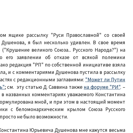
ом ящике рассылку "Руси Православной" со своей
 Душенова, я был несколько удивлен. В свое время
("Крушение великого Союза... Русского Народа?") на
о его заявлении об отказе от всякой полемики
ако редакция "РП" по собственной инициативе взяла
ала, и с комментариями Душенова пустила в рассылку
 частях с редакционными заглавиями:
"Может ли Путин
ь"
; см. эту статью Д. Саввина также
на форуме "РИ"
. –
я в названных комментариях уважаемого Константина
формулирована мной, и при этом в настоящий момент
ики с беломонархическим крылом Союза Русского
 просто не было возможности.
онстантина Юрьевича Душенова мне кажутся весьма