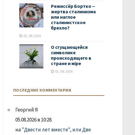
Режиссёр Бортко ‒
жертва сталинизма
или наглое
сталинистское
брехло?
02. 08. 2026
О сгущающейся
символике
происходящего в
стране и мiре
01. 08. 2026
ПОСЛЕДНИЕ КОММЕНТАРИИ
Георгий Я
05.08.2026 в 10:28
на
"Двести лет вместе", или Две