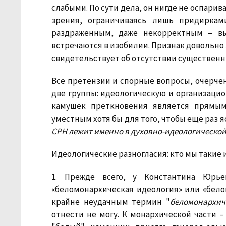
слабыми. По сути дела, он нигде не оспари
зрения, ограничиваясь лишь придиркам
раздраженным, даже некорректным – вы
встречаются в изобилии. Признак довольно 
свидетельствует об отсутствии существенн
Все претензии и спорные вопросы, очерч
две группы: идеологическую и организацио
камушек преткновения является прямым
уместным хотя бы для того, чтобы еще раз я
СРН лежит именно в духовно-идеологической
Идеологические разногласия: кто мы такие и
1. Прежде всего, у Константина Юрь
«беломонархическая идеология» или «бело
крайне неудачным термин "
беломонархич
отнести не могу. К монархической части – 