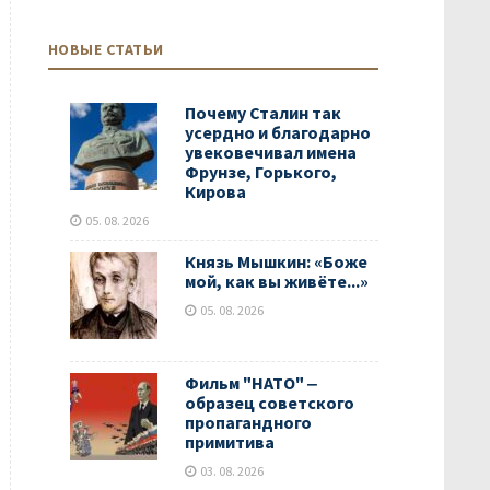
НОВЫЕ СТАТЬИ
Почему Сталин так
усердно и благодарно
увековечивал имена
Фрунзе, Горького,
Кирова
05. 08. 2026
Князь Мышкин: «Боже
мой, как вы живёте...»
05. 08. 2026
Фильм "НАТО" ‒
образец советского
пропагандного
примитива
03. 08. 2026