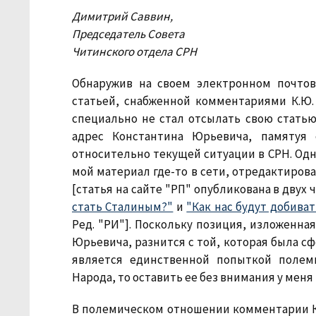
Димитрий Саввин,
Председатель Совета
Читинского отдела СРН
Обнаружив на своем электронном почтов
статьей, снабженной комментариями К.Ю.
специально не стал отсылать свою статью 
адрес Константина Юрьевича, памятуя 
относительно текущей ситуации в СРН. Одн
мой материал где-то в сети, отредактиров
[статья на сайте "РП" опубликована в двух
стать Сталиным?"
и
"Как нас будут добиват
Ред. "РИ"]. Поскольку позиция, изложенна
Юрьевича, разнится с той, которая была с
является единственной попыткой полем
Народа, то оставить ее без внимания у меня
В полемическом отношении комментарии К