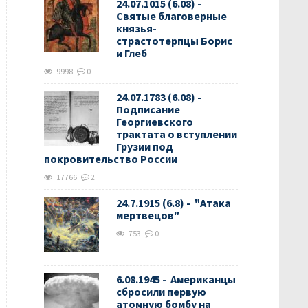
24.07.1015 (6.08) -
Святые благоверные
князья-
страстотерпцы Борис
и Глеб
9998
0
24.07.1783 (6.08) -
Подписание
Георгиевского
трактата о вступлении
Грузии под
покровительство России
17766
2
24.7.1915 (6.8) - "Атака
мертвецов"
753
0
6.08.1945 - Американцы
сбросили первую
атомную бомбу на