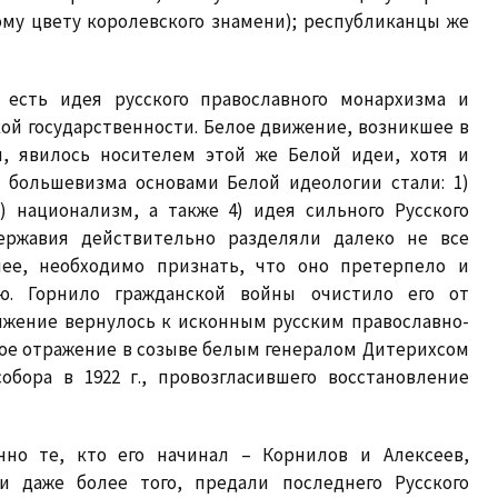
му цвету королевского знамени); республиканцы же
 есть идея русского православного монархизма и
ой государственности. Белое движение, возникшее в
я, явилось носителем этой же Белой идеи, хотя и
 большевизма основами Белой идеологии стали: 1)
) национализм, а также 4) идея сильного Русского
державия действительно разделяли далеко не все
нее, необходимо признать, что оно претерпело и
ю. Горнило гражданской войны очистило его от
ижение вернулось к исконным русским православно-
ое отражение в созыве белым генералом Дитерихсом
обора в 1922 г., провозгласившего восстановление
нно те, кто его начинал – Корнилов и Алексеев,
и даже более того, предали последнего Русского