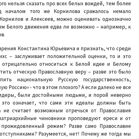
того нельзя сказать про всех белых вождей, тем более
д началом того же Корнилова сражалось немало
 Корнилов и Алексеев, можно оценивать однозначно
ям Белого движения едва ли возможно – например, к
ов.
 зрения Константина Юрьевича и признать, что среди
хс – заслуживает положительной оценки, то и это
ы отрицательно относиться к Белой идее и Белому
тить отческую Православную веру – разве это было
ить национальную Русскую государственность,
ю Россию» - что в этом плохого? А если далеко не все
лидеры, были достойными людьми, и порой неверно
 это означает, что сами эти идеалы должны быть
а не считает возможным отречься от Православия
 патриархийные чиновники проповедуют ереси и от
прожидовленный режим? Разве само Православие
тступниками? Разумеется, нет! Почему же тогда мы