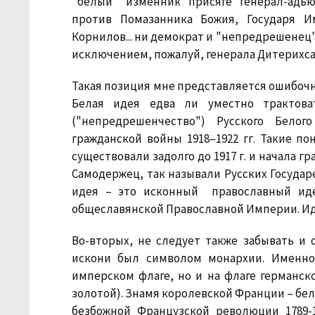
"белый" изменник присяге генерал-адью
против Помазанника Божия, Государя И
Корнилов... ни демократ и "непредрешенец"
исключением, пожалуй, генерала Дитерихса
Такая позиция мне представляется ошибочно
Белая идея едва ли уместно трактова
("непредрешенчество") Русского Бело
гражданской войны 1918–1922 гг. Такие по
существовали задолго до 1917 г. и начала 
Самодержец, так называли Русских Государе
идея – это исконный православный иде
общеславянской Православной Империи. Иде
Во-вторых, не следует также забывать и 
искони был символом монархии. Именно
имперском флаге, но и на флаге германск
золотой). Знамя королевской Франции – бе
безбожной Французской революции 1789-