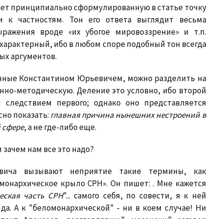
вает принципиально сформулированную в статье точку
и к частностям. Тон его ответа выглядит весьма
ражения вроде «их убогое мировоззрение» и т.п.
характерный, ибо в любом споре подобный тон всегда
ых аргументов.
енные Константином Юрьевичем, можно разделить на
нно-методическую. Деление это условно, ибо второй
 следствием первого; однако оно представляется
сно показать:
главная причина нынешних нестроений в
 сфере
, а не где-либо еще.
 зачем нам все это надо?
евича вызывают неприятие такие термины, как
монархическое крыло СРН». Он пишет: . Мне кажется
еская часть СРН
"... самого себя, по совести, я к ней
да. А к "беломонархической" ‑ ни в коем случае! Ни