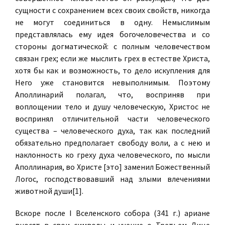
сущности с сохранением всех своих свойств, никогда
не могут соединиться в одну. Немыслимым
представлялась ему идея богочеловечества и со
стороны догматической: с полным человечеством
связан грех; если же мыслить грех в естестве Христа,
хотя бы как и возможность, то дело искупления для
Него уже становится невыполнимым. Поэтому
Аполлинарий полагал, что, восприняв при
воплощении тело и душу человеческую, Христос не
воспринял отличительной части человеческого
существа – человеческого духа, так как последний
обязательно предполагает свободу воли, а с нею и
наклонность ко греху духа человеческого, по мысли
Аполлинария, во Христе [это] заменил Божественный
Логос, господствовавший над злыми влечениями
животной души[1].
Вскоре после I Вселенского собора (341 г.) ариане