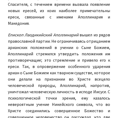
Спасителя, с течением времени вызвала появление
новых ересей, из коих наиболее примечательны
ереси, связанные с именами Аполлинария и
Македония.
Епископ Лаодикийский Аполлинарий
вышел из рядов
православной партии. Не ограничиваясь отрицанием
арианских положений в учении о Сыне Божием,
Аполлинарий стремился утвердить положения им
противоречащие; это стремление и привело его к
ереси. Так, в опровержение особенного ударения
ариан о Сыне Божием как тварном существе, которое
они делали на признании во Христе всецело
человеческой природы, Аполлинарий, напротив,
уничтожал человеческую личность в исподе Иисусе. С
психологической точки зрения, ему казалось
невероятным учение Никейского символа, что во
Христе соединились совершенное Божество и
совершенное человечество он рассуждал, что две