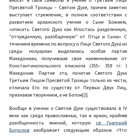
вносят в свои символы и учение о Третьем Лице
Пресвятой Троицы – Святом Духе, причем заметно
выступает стремление, в полном соответствии с
развитием арианского учения о Сыне Божием,
«описать Святого Духа как Ипостась разделенную,
"отчужденную, разобщенную" от Отца и Сына». С
течением времени по вопросу о Лице Святого Духа из
среды полуариан выделилась особая партия
Македониан, получившая свое наименование от
Константинопольского епископа (355– 359 гг. )
Македония. Партия эта, почитая Святого Духа
Третьим Лицом Пресвятой Троицы только из чести,
отличала Его по существу от Первых Двух Лиц,
признавая творением, а не Богом[2].
Вообще в учении о Святом Духе существовала в IV
веке как среди православных, так и ариан, крайняя
разобщенность мнений, которую
cв. Григорий
Богослов
изображает следующим образом: «Что