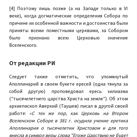
[4] Поэтому лишь позже (а на Западе только в VI
веке), когда догматические определения Собора по
причине их особенной важности и достоинства были
приняты всеми поместными церквами, за Собором
было признано всею Церковью значение
Вселенского.
От редакции РИ
Следует также отметить, что упомянутый
Аполлинарий в своем букете ересей (одна тянула за
собой другую) проповедовал ересь хилиазма
("тысячелетнего царства Христа на земле"). Об этом
архиепископ Аверкий (Таушев) писал в другой своей
работе:
«С тех же пор, как Церковь на Втором
Вселенском Соборе в 381 г. осудила учение еретика
Аполлинария о тысячелетии Христовом и для того
внесла в символ веры слова "Егоже Царствию не будет