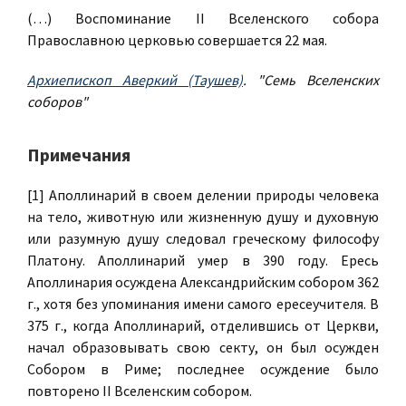
(…) Воспоминание II Вселенского собора
Православною церковью совершается 22 мая.
Архиепископ Аверкий (Таушев)
. "Семь Вселенских
соборов"
Примечания
[1] Аполлинарий в своем делении природы человека
на тело, животную или жизненную душу и духовную
или разумную душу следовал греческому философу
Платону. Аполлинарий умер в 390 году. Ересь
Аполлинария осуждена Александрийским собором 362
г., хотя без упоминания имени самого ересеучителя. В
375 г., когда Аполлинарий, отделившись от Церкви,
начал образовывать свою секту, он был осужден
Собором в Риме; последнее осуждение было
повторено II Вселенским собором.