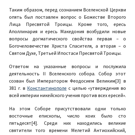
Таким образом, перед сознанием Вселенской Церкви
опять был поставлен вопрос о Божестве Второго
Лица Пресвятой Троицы. Кроме того, ересь
Аполлинария и ересь Македония возбудили новые
вопросы догматического свойства первая – о
Богочеловечестве Христа Спасителя, а вторая – о
Святом Духе, Третьей Ипостаси Пресвятой Троицы.
Ответом на указанные вопросы и послужила
деятельность II Вселенского собора. Собор этот
созван был Императором Феодосием Великим[3] в
381 г. в
Константинополе
с целью «утверждения во
всей империи никейского учения против всех ересей».
На этом Соборе присутствовали одни только
восточные епископы, число коих было сто
пятьдесят[4]. Среди них находились великие
святители того времени Мелетий Антиохийский,