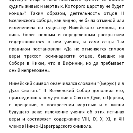
судить живых и мертвых, Которого царству не будет
конца»". Таким образом, деятельность отцов II
Вселенского собора, как видно, не была отменой или
изменением по существу Никейского символа, но
лишь более полным и определенным раскрытием
содержавшегося в нем учения, и сами отцы 1-м
правилом постановили: «Да не отменяется символ
веры трехсот осминадесяти отцев, бывших на
Соборе в Никее, что в Вифинии, но да пребывает
оный непреложен».
Никейский символ оканчивался словами "(Верую) и в
Духа Святого" II Вселенский Собор дополнил его,
присоединив к нему учение о Святом Духе, о Церкви,
о крещении, о воскресении мертвых и о жизни
будущего века; изложение учения об этих истинах
веры и составляет содержание VIII, IX, X, XI, и XII
членов Никео-Цареградского символа.