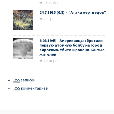
17764
2
24.7.1915 (6.8) - "Атака мертвецов"
751
0
6.08.1945 - Американцы сбросили
первую атомную бомбу на город
Хиросима. Убито и ранено 140 тыс.
жителей
20220
5
RSS
записей
RSS
комментариев