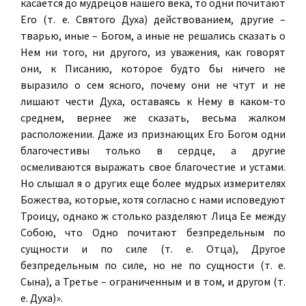
касается до мудрецов нашего века, то одни почитают
Его (т. е. Святого Духа) действованием, другие –
тварью, иные – Богом, а иные не решались сказать о
Нем ни того, ни другого, из уважения, как говорят
они, к Писанию, которое будто бы ничего не
выразило о сем ясного, почему они не чтут и не
лишают чести Духа, оставаясь к Нему в каком-то
среднем, вернее же сказать, весьма жалком
расположении. Даже из признающих Его Богом одни
благочестивы только в сердце, а другие
осмеливаются выражать свое благочестие и устами.
Но слышал я о других еще более мудрых измерителях
Божества, которые, хотя согласно с нами исповедуют
Троицу, однако ж столько разделяют Лица Ее между
Собою, что Одно почитают безпредельным по
сущности и по силе (т. е. Отца), Другое
безпредельным по силе, но не по сущности (т. е.
Сына), а Третье – ограниченным и в том, и другом (т.
е. Духа)».