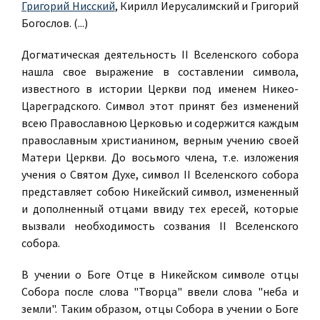
Григорий Нисский
, Кирилл Иерусалимский и Григорий
Богослов. (...)
Догматическая деятельность II Вселенского собора
нашла свое выражение в составлении символа,
известного в истории Церкви под именем Никео-
Цареградского. Символ этот принят без изменений
всею Православною Церковью и содержится каждым
православным христианином, верным учению своей
Матери Церкви. До восьмого члена, т.е. изложения
учения о Святом Духе, символ II Вселенского собора
представляет собою Никейский символ, измененный
и дополненный отцами ввиду тех ересей, которые
вызвали необходимость созвания II Вселенского
собора.
В учении о Боге Отце в Никейском символе отцы
Собора после слова "Творца" ввели слова "неба и
земли". Таким образом, отцы Собора в учении о Боге