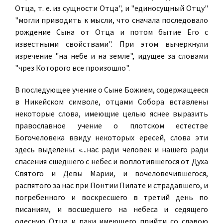
Отца, т. е. из сущности Отца", и "единосущный Отцу"
"могли приводить к мысли, что сначала последовало
рождение Сына от Отца и потом бытие Его с
известными свойствами". При этом вычеркнули
изречение "на небе и на земле", идущее за словами
"чрез Которого все произошло".
В последующее учение о Сыне Божием, содержащееся
в Никейском символе, отцами Собора вставлены
некоторые слова, имеющие целью яснее выразить
православное учение о плотском естестве
Богочеловека ввиду некоторых ересей, слова эти
здесь выделены: «...нас ради человек и нашего ради
спасения сшедшего с небес и воплотившегося от Духа
Святого и Девы Марии, и вочеловечившегося,
распятого за нас при Понтии Пилате и страдавшего, и
погребенного и воскресшего в третий день по
писаниям, и восшедшего на небеса и седящего
одесную Отца и паки имеющего прийти со славою