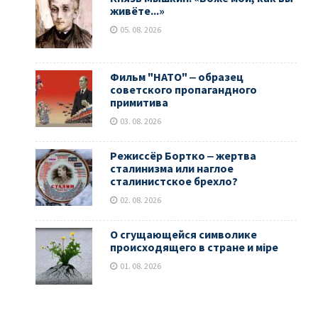
живёте...»
05. 08. 2026
Фильм "НАТО" ‒ образец
советского пропагандного
примитива
03. 08. 2026
Режиссёр Бортко ‒ жертва
сталинизма или наглое
сталинистское брехло?
02. 08. 2026
О сгущающейся символике
происходящего в стране и мiре
01. 08. 2026