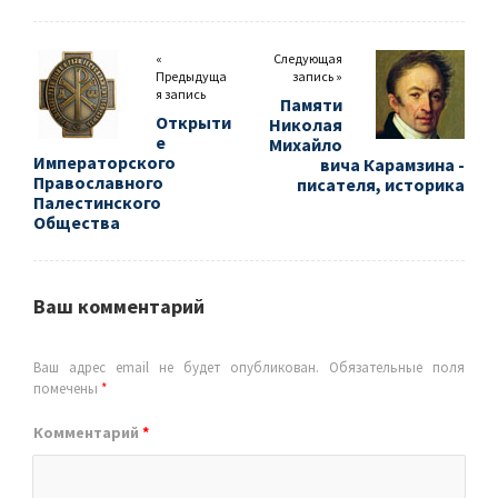
«
Следующая
Предыдуща
запись »
я запись
Памяти
Открыти
Николая
е
Михайло
Императорского
вича Карамзина -
Православного
писателя, историка
Палестинского
Общества
Ваш комментарий
Ваш адрес email не будет опубликован.
Обязательные поля
помечены
*
Комментарий
*