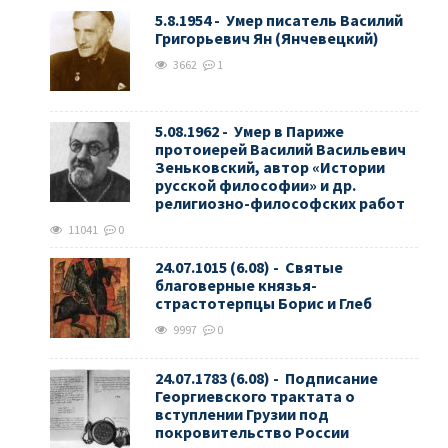
5.8.1954 - Умер писатель Василий
Григорьевич Ян (Янчевецкий)
3662
1
5.08.1962 - Умер в Париже
протоиерей Василий Васильевич
Зеньковский, автор «Истории
русской философии» и др.
религиозно-философских работ
11041
0
24.07.1015 (6.08) - Святые
благоверные князья-
страстотерпцы Борис и Глеб
9997
0
24.07.1783 (6.08) - Подписание
Георгиевского трактата о
вступлении Грузии под
покровительство России