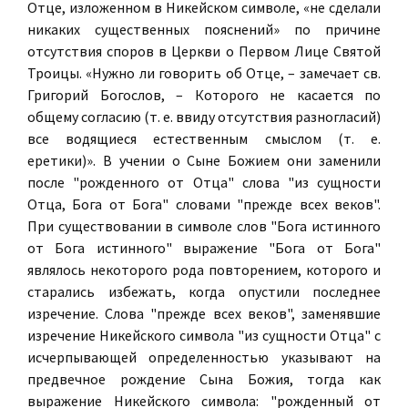
Отце, изложенном в Никейском символе, «не сделали
никаких существенных пояснений» по причине
отсутствия споров в Церкви о Первом Лице Святой
Троицы. «Нужно ли говорить об Отце, – замечает св.
Григорий Богослов, – Которого не касается по
общему согласию (т. е. ввиду отсутствия разногласий)
все водящиеся естественным смыслом (т. е.
еретики)». В учении о Сыне Божием они заменили
после "рожденного от Отца" слова "из сущности
Отца, Бога от Бога" словами "прежде всех веков".
При существовании в символе слов "Бога истинного
от Бога истинного" выражение "Бога от Бога"
являлось некоторого рода повторением, которого и
старались избежать, когда опустили последнее
изречение. Слова "прежде всех веков", заменявшие
изречение Никейского символа "из сущности Отца" с
исчерпывающей определенностью указывают на
предвечное рождение Сына Божия, тогда как
выражение Никейского символа: "рожденный от