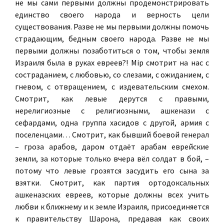
не мы сами первыми должны продемонстрировать
единство своего народа и верность цели
существования. Разве не мы первыми должны помочь
страдающим, бедным своего народа. Разве не мы
первыми должны позаботиться о том, чтобы земля
Израиля была в руках евреев?! Мiр смотрит на нас с
состраданием, с любовью, со слезами, с ожиданием, с
гневом, с отвращением, с издевательским смехом.
Смотрит, как левые дерутся с правыми,
нерелигиозные с религиозными, ашкенази с
сефардами, одна группа хасидов с другой, армия с
поселенцами… Смотрит, как бывший боевой генерал
– гроза арабов, даром отдаёт арабам еврейские
земли, за которые только вчера вёл солдат в бой, –
потому что левые грозятся засудить его сына за
взятки. Смотрит, как партия ортодоксальных
ашкеназских евреев, которые должны всех учить
любви к ближнему и к земле Израиля, присоединяется
к правительству Шарона, предавая как своих