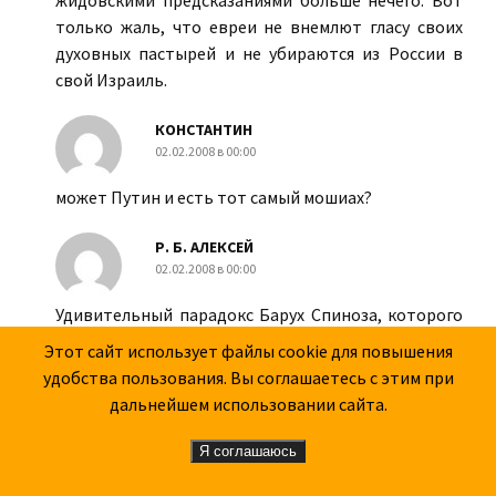
жидовскими предсказаниями больше нечего. Вот
только жаль, что евреи не внемлют гласу своих
духовных пастырей и не убираются из России в
свой Израиль.
КОНСТАНТИН
02.02.2008 в 00:00
может Путин и есть тот самый мошиах?
Р. Б. АЛЕКСЕЙ
02.02.2008 в 00:00
Удивительный парадокс Барух Спиноза, которого
при жизни выгнали из синагоги, в последствии
Этот сайт использует файлы cookie для повышения
оказался идеологом хасидов и праотцом
удобства пользования. Вы соглашаетесь с этим при
"Протоколов"
дальнейшем использовании сайта.
ИРИНА
Я соглашаюсь
02.02.2008 в 00:00