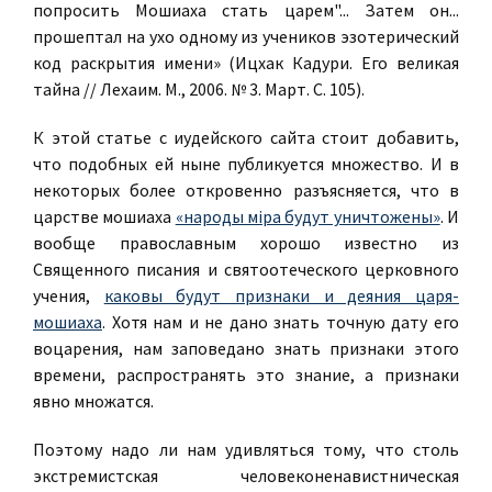
попросить Мошиаха стать царем"... Затем он...
прошептал на ухо одному из учеников эзотерический
код раскрытия имени» (Ицхак Кадури. Его великая
тайна // Лехаим. М., 2006. № 3. Март. С. 105).
К этой статье с иудейского сайта стоит добавить,
что подобных ей ныне публикуется множество. И в
некоторых более откровенно разъясняется, что в
царстве мошиаха
«народы міра будут уничтожены»
. И
вообще православным хорошо известно из
Священного писания и святоотеческого церковного
учения,
каковы будут признаки и деяния царя-
мошиаха
. Хотя нам и не дано знать точную дату его
воцарения, нам заповедано знать признаки этого
времени, распространять это знание, а признаки
явно множатся.
Поэтому надо ли нам удивляться тому, что
столь
экстремистская человеконенавистническая