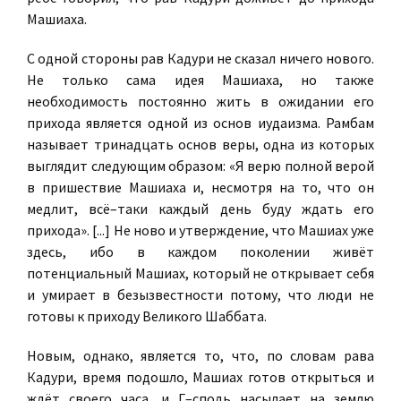
Машиаха.
С одной стороны рав Кадури не сказал ничего нового.
Не только сама идея Машиаха, но также
необходимость постоянно жить в ожидании его
прихода является одной из основ иудаизма. Рамбам
называет тринадцать основ веры, одна из которых
выглядит следующим образом: «Я верю полной верой
в пришествие Машиаха и, несмотря на то, что он
медлит, всё–таки каждый день буду ждать его
прихода». [...] Не ново и утверждение, что Машиах уже
здесь, ибо в каждом поколении живёт
потенциальный Машиах, который не открывает себя
и умирает в безызвестности потому, что люди не
готовы к приходу Великого Шаббата.
Новым, однако, является то, что, по словам рава
Кадури, время подошло, Машиах готов открыться и
ждёт своего часа, и Г–сподь насылает на землю