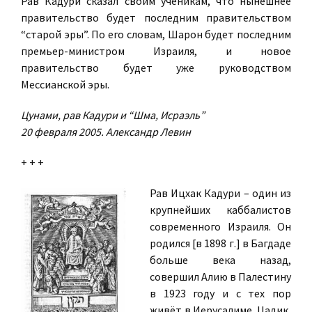
Рав Кадури сказал своим ученикам, что нынешнее
правительство будет последним правительством
“старой эры”. По его словам, Шарон будет последним
премьер-министром Израиля, и новое
правительство будет уже руководством
Мессианской эры.
Цунами, рав Кадури и “Шма, Исраэль”
20 февраля 2005. Александр Левин
+ + +
Рав Ицхак Кадури
– один из
крупнейших каббалистов
современного Израиля. Он
родился [в 1898 г.] в Багдаде
больше века назад,
совершил Алию в Палестину
в 1923 году и с тех пор
живёт в Иерусалиме. Цадик,