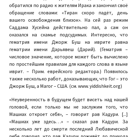
обратился по радио к жителям Ирака и закончил своё
обращение словами: «Тиран скоро падёт, день
вашего освобождения близок». На сей раз режим
Саддама Хусейна действительно пал, а сам он
оказался на скамье подсудимых. Интересно, что
гематрия имени Джорж Буш на иврите равна
гематрии имени Дарьявеш (Дарий). (Гематрия –
числовое значение, которое может быть вычислено
по простейшим правилам для каждого слова в языке
иврит. – Прим. еврейского редактора.) Появилось
также несколько работ, доказывающих, что Гог – это
Джорж Буш, а Магог – США. (см. www. yiddishkeit.org)
«Неуверенность в будущем будет висеть над нашей
головой, если только мы не заслужим того, что
Машиах откроет себя», – говорит рав Кадури. [...]
«Машиах уже здесь…» – сказал рав Кадури. За
несколько лет до смерти последний Любавической
ребе говорил, что рав Кадури доживёт до прихода