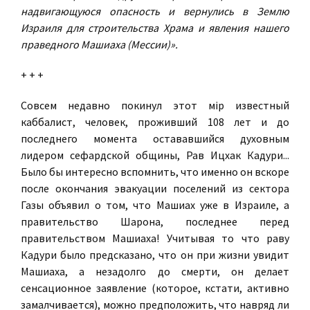
надвигающуюся опасность и вернулись в Землю
Израиля для строительства Храма и явления нашего
праведного Машиаха (Мессии)».
+ + +
Совсем недавно покинул этот мiр известный
каббалист, человек, проживший 108 лет и до
последнего момента остававшийся духовным
лидером сефардской общины, Рав Ицхак Кадури...
Было бы интересно вспомнить, что именно он вскоре
после окончания эвакуации поселений из сектора
Газы объявил о том, что Машиах уже в Израиле, а
правительство Шарона, последнее перед
правительством Машиаха! Учитывая то что раву
Кадури было предсказано, что он при жизни увидит
Машиаха, а незадолго до смерти, он делает
сенсационное заявление (которое, кстати, активно
замалчивается), можно предположить, что навряд ли