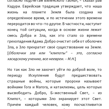
согласно подсчётам Виленского Гаона», – сказал рав
Кадури. Еврейская традиция утверждает, что наша
жизнь на планете Земля была создана на
определённое время, и по истечении этого времени
переродится во что–то другое. В частности, наступит
конец той ситуации, когда в основе жизни лежит
смесь Добра и Зла, как это стало со времени
грехопадения Адама. Добро очистит себя от оболочек
Зла, а Зло прекратит своё существование на Земле.
[
Оболочки зла или "клипоты" – это, согласно
хасидскому учению, все неевреи. – М.Н.
]
Но так как Зло не захочет уйти по доброй воле, то
периоду Искупления будут предшествовать
страшные войны, которые пророки называют
войнами Гога и Магога, и катаклизмы, цель которых
высвободить Добро, Б–жественный Свет, – из
Клипот, – которыми Зло экранирует этот Свет.
Причём каждый человек, кому посчастливится