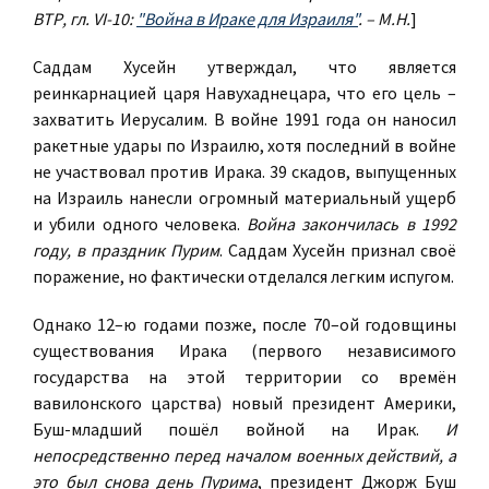
ВТР, гл. VI-10:
"Война в Ираке для Израиля"
. – М.Н.
]
Саддам Хусейн утверждал, что является
реинкарнацией царя Навухаднецара, что его цель –
захватить Иерусалим. В войне 1991 года он наносил
ракетные удары по Израилю, хотя последний в войне
не участвовал против Ирака. 39 скадов, выпущенных
на Израиль нанесли огромный материальный ущерб
и убили одного человека.
Война закончилась в 1992
году, в праздник Пурим
. Саддам Хусейн признал своё
поражение, но фактически отделался легким испугом.
Однако 12–ю годами позже, после 70–ой годовщины
существования Ирака (первого независимого
государства на этой территории со времён
вавилонского царства) новый президент Америки,
Буш-младший пошёл войной на Ирак.
И
непосредственно перед началом военных действий, а
это был снова день Пурима
, президент Джорж Буш