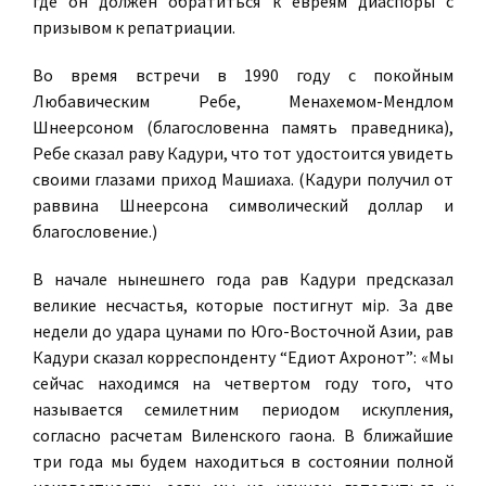
где он должен обратиться к евреям диаспоры с
призывом к репатриации.
Во время встречи в 1990 году с покойным
Любавическим Ребе, Менахемом-Мендлом
Шнеерсоном (благословенна память праведника),
Ребе сказал раву Кадури, что тот удостоится увидеть
своими глазами приход Машиаха. (Кадури получил от
раввина Шнеерсона символический доллар и
благословение.)
В начале нынешнего года рав Кадури предсказал
великие несчастья, которые постигнут мiр. За две
недели до удара цунами по Юго-Восточной Азии, рав
Кадури сказал корреспонденту “Едиот Ахронот”: «Мы
сейчас находимся на четвертом году того, что
называется семилетним периодом искупления,
согласно расчетам Виленского гаона. В ближайшие
три года мы будем находиться в состоянии полной