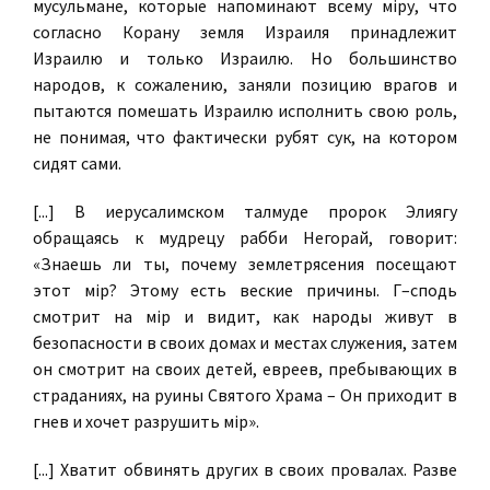
мусульмане, которые напоминают всему мiру, что
согласно Корану земля Израиля принадлежит
Израилю и только Израилю. Но большинство
народов, к сожалению, заняли позицию врагов и
пытаются помешать Израилю исполнить свою роль,
не понимая, что фактически рубят сук, на котором
сидят сами.
[...] В иерусалимском талмуде пророк Элиягу
обращаясь к мудрецу рабби Негорай, говорит:
«Знаешь ли ты, почему землетрясения посещают
этот мiр? Этому есть веские причины. Г–сподь
смотрит на мiр и видит, как народы живут в
безопасности в своих домах и местах служения, затем
он смотрит на своих детей, евреев, пребывающих в
страданиях, на руины Святого Храма – Он приходит в
гнев и хочет разрушить мiр».
[...] Хватит обвинять других в своих провалах. Разве