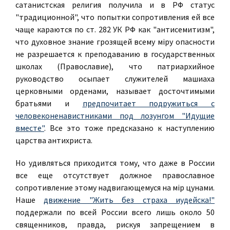
сатанистская религия получила и в РФ статус
"традиционной", что попытки сопротивления ей все
чаще караются по ст. 282 УК РФ как "антисемитизм",
что духовное знание грозящей всему міру опасности
не разрешается к преподаванию в государственных
школах (Православие), что патриархийное
руководство осыпает служителей машиаха
церковными орденами, называет досточтимыми
братьями и
предпочитает подружиться с
человеконенавистниками под лозунгом "Идущие
вместе"
. Все это тоже предсказано к наступлению
царства антихриста.
Но удивляться приходится тому, что даже в России
все еще отсутствует должное православное
сопротивление этому надвигающемуся на мір цунами.
Наше
движение "Жить без страха иудейска!"
поддержали по всей России всего лишь около 50
священников, правда, рискуя запрещением в