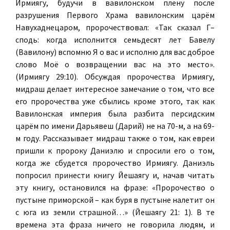
Ирмиягу, будучи в вавилонском плену после
разрушения Первого Храма вавилонским царём
Навухаднецаром, пророчествовал: «Так сказал Г–
сподь: когда исполнится семьдесят лет Бавелу
(Вавилону) вспомню Я о вас и исполню для вас доброе
слово Моё о возвращении вас на это место».
(Ирмиягу 29:10). Обсуждая пророчества Ирмиягу,
мидраш делает интересное замечание о том, что все
его пророчества уже сбылись кроме этого, так как
Вавилонская империя была разбита персидским
царём по имени Дарьявеш (Дарий) не на 70-м, а на 69-
м году. Рассказывает мидраш также о том, как евреи
пришли к пророку Даниэлю и спросили его о том,
когда же сбудется пророчество Ирмиягу. Даниэль
попросил принести книгу Йешаягу и, начав читать
эту книгу, остановился на фразе: «Пророчество о
пустыне приморской – как буря в пустыне налетит он
с юга из земли страшной…» (Йешаягу 21: 1). В те
времена эта фраза ничего не говорила людям, и