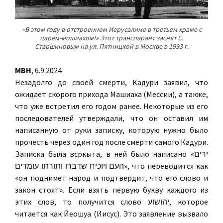
«В этом году в отстроенном Иерусалиме в третьем храме с
царем-мошиахом!» Этот транспарант заснят С.
Старшиновым на ул. Пятницкой в Москве в 1993 г.
МВН
, 6.9.2024
Незадолго до своей смерти, Кадури заявил, что
ожидает скорого прихода Машиаха (Мессии), а также,
что уже встретил его годом ранее. Некоторые из его
последователей утверждали, что он оставил им
написанную от руки записку, которую нужно было
прочесть через один год после смерти самого Кадури.
Записка была всркыта, в ней было написано «ירים
העם ויוכיח שדברו ותורתו עומדים», что переводится как
«он поднимет народ и подтвердит, что его слово и
закон стоят». Если взять первую букву каждого из
этих слов, то получится слово יהושוע, которое
читается как Йеошуа (Иисус). Это заявление вызвало