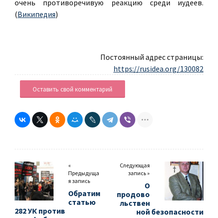
очень противоречивую реакцию среди иудеев.
(
Википедия
)
Постоянный адрес страницы:
https://rusidea.org/130082
Оставить свой комментарий
«
Следующая
Предыдуща
запись »
я запись
О
Обратим
продово
статью
льствен
282 УК против
ной безопасности