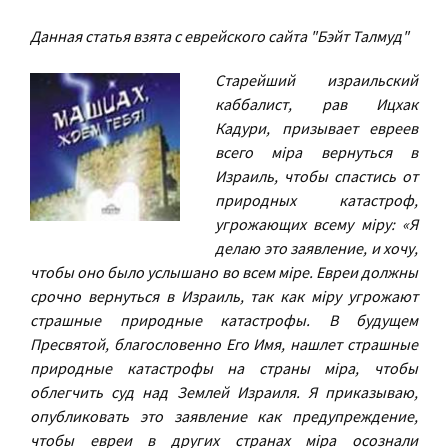
Данная статья взята с еврейского сайта "Бэйт Талмуд"
Cтарейший израильский
каббалист, рав Ицхак
Кадури, призывает евреев
всего мiра вернуться в
Израиль, чтобы спастись от
природных катастроф,
угрожающих всему мiру: «Я
делаю это заявление, и хочу,
чтобы оно было услышано во всем мiре. Евреи должны
срочно вернуться в Израиль, так как мiру угрожают
страшные природные катастрофы. В будущем
Пресвятой, благословенно Его Имя, нашлет страшные
природные катастрофы на страны мiра, чтобы
облегчить суд над Землей Израиля. Я приказываю,
опубликовать это заявление как предупреждение,
чтобы евреи в других странах мiра осознали