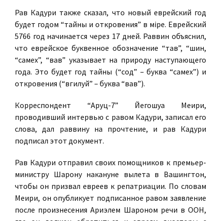
Рав Кадури также сказал, что новый еврейский год
будет годом “тайны и откровения” в мiре. Еврейский
5766 год начинается через 17 дней. Раввин объяснил,
что еврейское буквенное обозначение “тав”, “шин,
“самех”, “вав” указывает на природу наступающего
года. Это будет год тайны (“сод” – буква “самех”) и
откровения (“вгилуй” – буква “вав”).
Корреспондент “Аруц-7” Йегошуа Меири,
проводивший интервью с равом Кадури, записал его
слова, дал раввину на прочтение, и рав Кадури
подписал этот документ.
Рав Кадури отправил своих помощников к премьер-
министру Шарону накануне вылета в Вашингтон,
чтобы он призвал евреев к репатриации. По словам
Меири, он опубликует подписанное равом заявление
после произнесения Ариэлем Шароном речи в ООН,