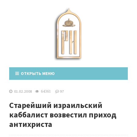
ОТКРЫТЬ МЕНЮ
01.02.2008
97
64361
Cтарейший израильский
каббалист возвестил приход
антихриста