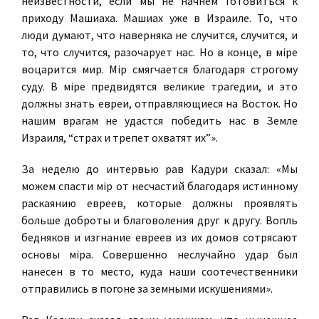
неизвестности, если мы не начнем готовиться к
приходу Машиаха. Машиах уже в Израиле. То, что
люди думают, что наверняка не случится, случится, и
то, что случится, разочарует нас. Но в конце, в мiре
воцарится мир. Мiр смягчается благодаря строгому
суду. В мiре предвидятся великие трагедии, и это
должны знать евреи, отправляющиеся на Восток. Но
нашим врагам не удастся победить нас в Земле
Израиля, “страх и трепет охватят их”».
За неделю до интервью рав Кадури сказал: «Мы
можем спасти мiр от несчастий благодаря истинному
раскаянию евреев, которые должны проявлять
больше доброты и благоволения друг к другу. Вопль
бедняков и изгнание евреев из их домов сотрясают
основы мiра. Совершенно неслучайно удар был
нанесен в то место, куда наши соотечественники
отправились в погоне за земными искушениями».