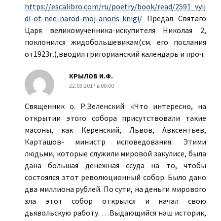
https://escalibro.com/ru/poetry/book/read/2591_vyij
di-ot-nee-narod-moj-anons-knigi/
Предал Святаго
Царя великомученника-искупителя Николая 2,
поклонился жидобольшевикам(см. его послания
от1923г.),вводил григорианский календарь и проч.
КРЫЛОВ И.Ф.
22.03.2017 в 00:00
Священник о. Р.Зеленский: «Что интересно, на
открытии этого собора присутствовали такие
масоны, как Керенский, Львов, Авксентьев,
Карташов- министр исповедования. Этими
людьми, которые служили мировой закулисе, была
дана большая денежная ссуда на то, чтобы
состоялся этот революционный собор. Было дано
два миллиона рублей. По сути, на деньги мирового
зла этот собор открылся и начал свою
дьявольскую работу. …Выдающийся наш историк,