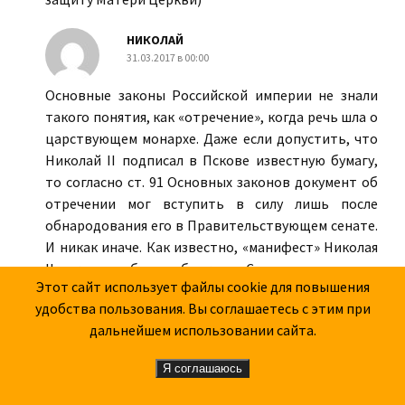
НИКОЛАЙ
31.03.2017 в 00:00
Основные законы Российской империи не знали
такого понятия, как «отречение», когда речь шла о
царствующем монархе. Даже если допустить, что
Николай II подписал в Пскове известную бумагу,
то согласно ст. 91 Основных законов документ об
отречении мог вступить в силу лишь после
обнародования его в Правительствующем сенате.
И никак иначе. Как известно, «манифест» Николая
II никогда не был опубликован Сенатом, а значит, и
Этот сайт использует файлы cookie для повышения
не вступил в законную силу. Кроме того, согласно
удобства пользования. Вы соглашаетесь с этим при
ст. 86, этот документ не мог быть принят «без
дальнейшем использовании сайта.
одобрения Государственного Совета и
Государственной Думы». Однако заседания
Я соглашаюсь
Госдумы с 27 февраля 1917 г. были приостановлены
импе­раторским указом. А так называемое