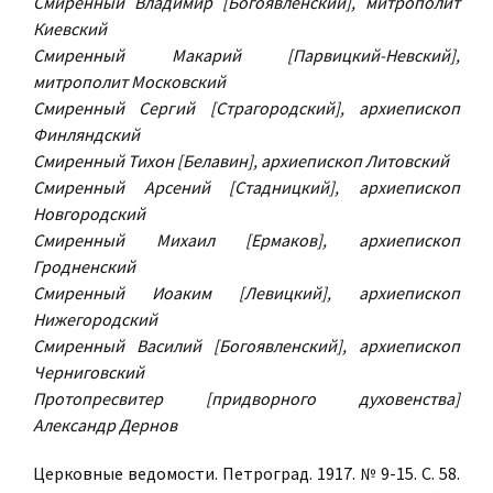
Смиренный Владимир [Богоявленский], митрополит
Киевский
Смиренный Макарий [Парвицкий-Невский],
митрополит Московский
Смиренный Сергий [Страгородский], архиепископ
Финляндский
Смиренный Тихон [Белавин], архиепископ Литовский
Смиренный Арсений [Стадницкий], архиепископ
Новгородский
Смиренный Михаил [Ермаков], архиепископ
Гродненский
Смиренный Иоаким [Левицкий], архиепископ
Нижегородский
Смиренный Василий [Богоявленский], архиепископ
Черниговский
Протопресвитер [придворного духовенства]
Александр Дернов
Церковные ведомости. Петроград. 1917. № 9-15. С. 58.