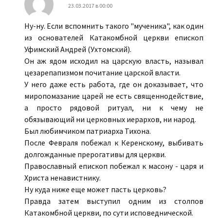
23.03.2017 в 00:00
Ну-ну. Если вспомнить такого "мученика", как один
из основателей Катакомбной церкви епископ
Уфимский Андрей (Ухтомский).
Он аж ядом исходил на царскую власть, называл
цезарепапизмом почитание царской власти.
У него даже есть работа, где он доказывает, что
миропомазание царей не есть священнодействие,
а просто рядовой ритуал, ни к чему не
обязывающий ни церковных иерархов, ни народ.
Был любимчиком патриарха Тихона.
После Февраля побежал к Керенскому, выбивать
долгожданные прерогативы для церкви.
Православный епископ побежал к масону - царя и
Христа ненавистнику.
Ну куда ниже еще может пасть церковь?
Правда затем выступил одним из столпов
Катакомбной церкви, по сути исповеднической.