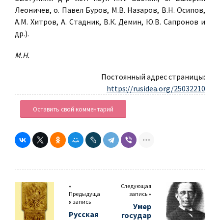
Леоничев, о. Павел Буров, М.В. Назаров, В.Н. Осипов,
А.М. Хитров, А. Стадник, В.К. Демин, Ю.В. Сапронов и
др.).
М.Н.
Постоянный адрес страницы:
https://rusidea.org/25032210
Оставить свой комментарий
«
Следующая
Предыдуща
запись »
я запись
Умер
Русская
государ