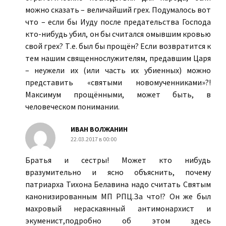
можно сказать – величайший грех. Подумалось вот
что – если бы Иуду после предательства Господа
кто-нибудь убил, он бы считался омывшим кровью
свой грех? Т.е. был бы прощён? Если возвратится к
тем нашим священнослужителям, предавшим Царя
– неужели их (или часть их убиенных) можно
представить «святыми новомученниками»?!
Максимум прощёнными, может быть, в
человеческом понимании.
ИВАН ВОЛЖАНИН
22.03.2017 в 00:00
Братья и сестры! Может кто нибудь
вразумительно и ясно объяснить, почему
патриарха Тихона Белавина надо считать Святым
канонизированным МП РПЦ.За что!? Он же был
махровый нераскаянный антимонархист и
экуменист,подробно об этом здесь