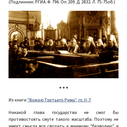
(Подлинник: РГИА. Ф. 796. Оп. 209. Д. 2832. Л. 75-75об.)
+ + +
Из книги
"Вождю Третьего Рима", гл. II-7
:
Никакой глава государства не смог бы
противостоять смуте такого масштаба. Поэтому не
имеет смысла все сводить к мнимому "безволию" и