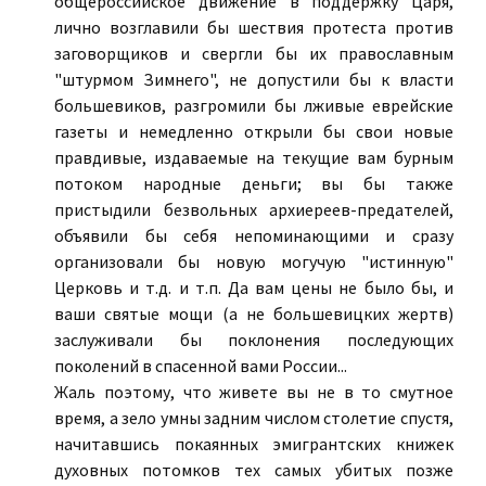
общероссийское движение в поддержку Царя,
лично возглавили бы шествия протеста против
заговорщиков и свергли бы их православным
"штурмом Зимнего", не допустили бы к власти
большевиков, разгромили бы лживые еврейские
газеты и немедленно открыли бы свои новые
правдивые, издаваемые на текущие вам бурным
потоком народные деньги; вы бы также
пристыдили безвольных архиереев-предателей,
объявили бы себя непоминающими и сразу
организовали бы новую могучую "истинную"
Церковь и т.д. и т.п. Да вам цены не было бы, и
ваши святые мощи (а не большевицких жертв)
заслуживали бы поклонения последующих
поколений в спасенной вами России...
Жаль поэтому, что живете вы не в то смутное
время, а зело умны задним числом столетие спустя,
начитавшись покаянных эмигрантских книжек
духовных потомков тех самых убитых позже