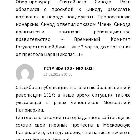
Обер-прокурор Святейшего Синода Раев
обратился с просьбой к Синоду разослать
воззвания к народу поддержать Православную
монархию. Синод ответил отказом. Члены Синода
практически признали революционное
правительство – Временный Комитет
Государственной Думы – уже 2 марта, до отречения
от престола Царя Николая 11».
ПЕТР ИВАНОВ - МЮНХЕН
26.03.2017 в 00:00
Спасибо за публикацию к столетию большевицкой
революции 1917; в наше время ситуация так-же
ужасающая в рядах чиновников Московской
Патриархии.
(интересно, а комментаторы данного сайта ещё не
сожгли свои гневные протесты в Московскую
Патриархию; к стыду своему, я не написал ничего в
защиту Матери Церкви)