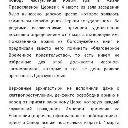
поводу наступления новой эры в жизни
Православной Церкви»; 4 марта из зала заседаний
было вынесено царское кресло, которое являлось
«символом порабощения Церкви государством». За
редкими исключениями, архиереи удивительно
поспешно определением от 7 марта вычеркнули имя
Помазанника Божия из богослужебных книг и
предписали вместо него поминать «благоверное
Временное правительство», то есть никем не
избранных для этой должности масонов-
заговорщиков, которые в тот же день решили
арестовать Царскую семью.
Верховные архипастыри не вспомнили даже о
клятвопреступлении, де-факто освободив армию и
народ от присяги законному Царю, которую каждый
служивший гражданин Империи приносил на
Евангелии (впрочем, официальное освобождение от
присяги Синод все же постеснялся издать). 7 марта