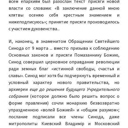
всем епархиям был разослан текст присяги новой
власти со словами: «В заключение данной мною
клятвы осеняю себя крестным знамением и
нижеподписуюсь»; принятие присяги производилось
с участием духовенства...
И, наконец, в знаменитом Обращении Святейшего
Синода от 9 марта ... вместо призыва к соблюдению
Основных законов и присяги Помазаннику Божию,
Синод совершил церковное оправдание революции
ради земных благ «истинной свободы, счастья и
славы». Синод мог хотя бы подчеркнуть временный и
условный характер нового правительства, но
архиереи
еще до решения будущего Учредительного
собрания
(которое должно было решить вопрос о
форме правления) сочли монархию безвозвратно
упраздненною «волей Божией» и «общим разумом»;
послание подписали все члены Синода, даже
митрополиты Киевский Владимiр и Московский