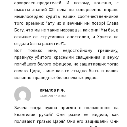
архирееев-предателей. И потому, конечно, с
высоты знаний XXI века вы совершенно вправе
немилосердно судить наших соотечественников
того времени: "ату их и вечный им позор! Слава
Богу, что мы не такие мерзавцы, как они! Мы бы, в
отличие от струсивших апостолов, и Христа не
отдали бы на распятие!"...
Вот только мне, недостойному грешнику,
правнуку убитого красными священника и внуку
погибшего белого офицера, не защитивших тогда
своего Царя, - мне как-то стыдно быть в ваших
истинно-праведных белоснежных рядах...
КРЫЛОВ И.Ф.
23.03.2017 в 00:00
Зачем тогда нужна присяга с положенною на
Евангелие рукой? Они разве не видели, как
поливают грязью Царя? Они его защищали? Они