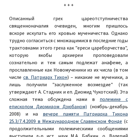
+ + +
Описанный грех цареотступничества
священноначалия очевиден, многим пришлось
вскоре искупать его кровью мученичества. Однако
трудно согласиться с множащимися в последние годы
трактовками этого греха как "ереси цареборчества",
которую якобы архиереи проповедовали
сознательно и тем самым подлежат анафеме, а
прославленные как Новомученики из их числа (в том
числе
св. Патриарх Тихон
) – никакие не мученики, а
лишь получили "заслуженное возмездие" (так
утверждают А. Стадник и еп. Диомид Чукотский). Эта
сложная тема обсуждена нами в
полемике с
епископом Диомидом Дзюбаном)
(ноябрь-декабрь
2008) и на
вечере памяти Патриарха Тихона
25.3/7.4.2009 в Международном Славянском Фонде
(с
продолжительными полемическими сообщениями
выступили д-р ист. наук М.А. Бабкин, о. Валерий