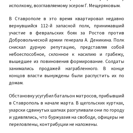
исполкому, возглавляемому эсером Г. Мещеряковым.
В Ставрополе в это время квартировал недавно
вернувшийся 112-й запасной полк, принимавший
участие в февральских боях за Ростов против
Добровольческой армии генерала А. Деникина. Полк
снискал дурную репутацию, представляя собой
небоеспособное, склонное к насилию и грабежу,
вышедшее из повиновения формирование. Солдаты
занимались продажей награбленного. В конце
концов власти вынуждены были распустить их по
домам.
Обстановку усугубил батальон матросов, прибывший
в Ставрополь в начале марта. В щегольских куртках,
ухарски сдвинутых шапках разгуливали они по городу
и удивлялись, что буржуазия на свободе, офицеры не
переловлены, контрибуции не наложены.