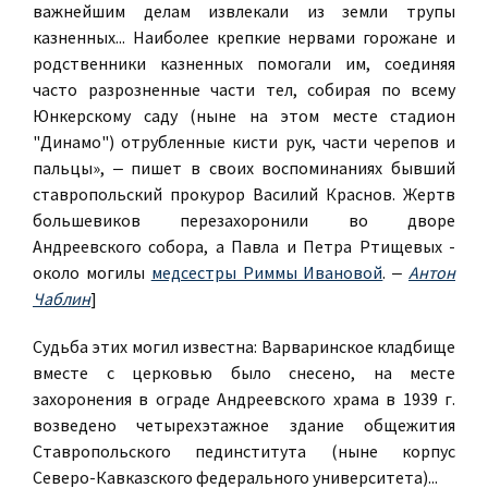
важнейшим делам извлекали из земли трупы
казненных... Наиболее крепкие нервами горожане и
родственники казненных помогали им, соединяя
часто разрозненные части тел, собирая по всему
Юнкерскому саду (ныне на этом месте стадион
"Динамо") отрубленные кисти рук, части черепов и
пальцы», ‒ пишет в своих воспоминаниях бывший
ставропольский прокурор Василий Краснов. Жертв
большевиков перезахоронили во дворе
Андреевского собора, а Павла и Петра Ртищевых -
около могилы
медсестры Риммы Ивановой
. ‒
Антон
Чаблин
]
Судьба этих могил известна: Варваринское кладбище
вместе с церковью было снесено, на месте
захоронения в ограде Андреевского храма в 1939 г.
возведено четырехэтажное здание общежития
Ставропольского пединститута (ныне корпус
Северо-Кавказского федерального университета)...