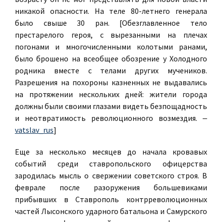
никакой опасности. На теле 80-летнего генерала
было свыше 30 ран. [Обезглавленное тело
престарелого героя, с вырезанными на плечах
погонами и многочисленными колотыми ранами,
было брошено на всеобщее обозрение у Холодного
родника вместе с телами других мучеников.
Разрешения на похороны казненных не выдавались
на протяжении нескольких дней: жители города
должны были своими глазами видеть безпощадность
и неотвратимость революционного возмездия. ‒
vatslav_rus
]
Еще за несколько месяцев до начала кровавых
событий среди ставропольского офицерства
зародилась мысль о свержении советского строя. В
феврале после разоружения большевиками
прибывших в Ставрополь контрреволюционных
частей Лысонского ударного батальона и Самурского