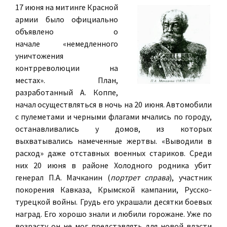
17 июня на митинге Красной
армии было официально
объявлено о
начале «немедленного
уничтожения
контрреволюции на
местах». План,
разработанный А. Коппе,
начал осуществляться в ночь на 20 июня. Автомобили
с пулеметами и черными флагами мчались по городу,
останавливались у домов, из которых
выхватывались намеченные жертвы. «Выводили в
расход» даже отставных военных стариков. Среди
них 20 июня в районе Холодного родника убит
генерал П.А. Мачканин (
портрет справа
), участник
покорения Кавказа, Крымской кампании, Русско-
турецкой войны. Грудь его украшали десятки боевых
наград. Его хорошо знали и любили горожане. Уже по
возрасту он не мог представлять для новой власти