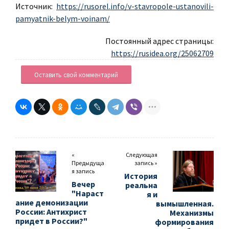
Источник:
https://rusorel.info/v-stavropole-ustanovili-
pamyatnik-belym-voinam/
Постоянный адрес страницы:
https://rusidea.org/25062709
Оставить свой комментарий
«
Следующая
Предыдуща
запись »
я запись
История
Вечер
реальна
"Нараст
я и
ание демонизации
вымышленная.
России: Антихрист
Механизмы
придет в России?"
формирования