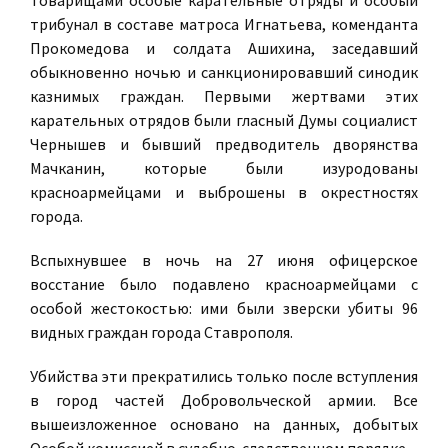
товарищами особые карательные отряды и особый
трибунал в составе матроса Игнатьева, коменданта
Прокомедова и солдата Ашихина, заседавший
обыкновенно ночью и санкционировавший синодик
казнимых граждан. Первыми жертвами этих
карательных отрядов были гласный Думы социалист
Чернышев и бывший предводитель дворянства
Мачканин, которые были изуродованы
красноармейцами и выброшены в окрестностях
города.
Вспыхнувшее в ночь на 27 июня офицерское
восстание было подавлено красноармейцами с
особой жестокостью: ими были зверски убиты 96
видных граждан города Ставрополя.
Убийства эти прекратились только после вступления
в город частей Добровольческой армии. Все
вышеизложенное основано на данных, добытых