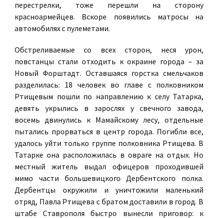
перестрелки, тоже перешли на сторону
красноармейцев. Вскоре появились матросы на
автомобилях с пулеметами.
Обстреливаемые со всех сторон, неся урон,
повстанцы стали отходить к окраине города – за
Новый Форштадт. Оставшаяся горстка смельчаков
разделилась: 18 человек во главе с полковником
Ртищевым пошли по направлению к селу Татарка,
девять укрылись в зарослях у свечного завода,
восемь двинулись к Мамайскому лесу, отдельные
пытались прорваться в центр города. Погибли все,
удалось уйти только группе полковника Ртищева. В
Татарке она расположилась в овраге на отдых. Но
местный житель выдал офицеров проходившей
мимо части большевицкого Дербентского полка.
Дербентцы окружили и уничтожили маленький
отряд, Павла Ртищева с братом доставили в город. В
штабе Ставрополя быстро вынесли приговор: к