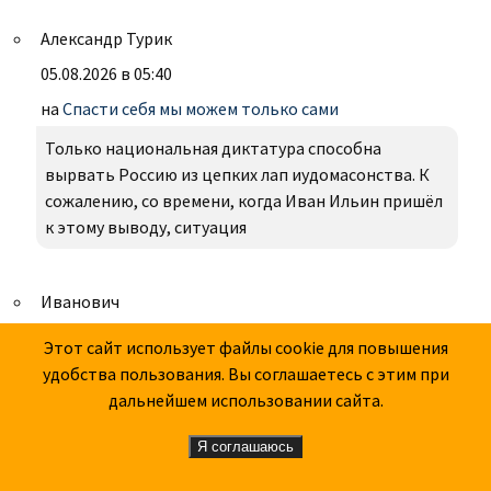
Александр Турик
05.08.2026 в 05:40
на
Спасти себя мы можем только сами
Только национальная диктатура способна
вырвать Россию из цепких лап иудомасонства. К
сожалению, со времени, когда Иван Ильин пришёл
к этому выводу, ситуация
Иванович
04.08.2026 в 16:12
Этот сайт использует файлы cookie для повышения
на
"Двести лет вместе", или Две тысячи лет
удобства пользования. Вы соглашаетесь с этим при
противостояния
дальнейшем использовании сайта.
Вячеслав 04.08.2026 в 11:43 Вячеслав, что такое
Я соглашаюсь
философский туман?