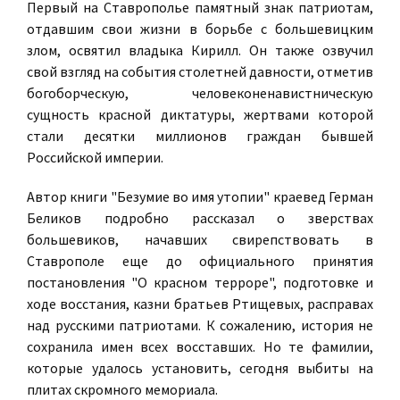
Первый на Ставрополье памятный знак патриотам,
отдавшим свои жизни в борьбе с большевицким
злом, освятил владыка Кирилл. Он также озвучил
свой взгляд на события столетней давности, отметив
богоборческую, человеконенавистническую
сущность красной диктатуры, жертвами которой
стали десятки миллионов граждан бывшей
Российской империи.
Автор книги "Безумие во имя утопии" краевед Герман
Беликов подробно рассказал о зверствах
большевиков, начавших свирепствовать в
Ставрополе еще до официального принятия
постановления "О красном терроре", подготовке и
ходе восстания, казни братьев Ртищевых, расправах
над русскими патриотами. К сожалению, история не
сохранила имен всех восставших. Но те фамилии,
которые удалось установить, сегодня выбиты на
плитах скромного мемориала.