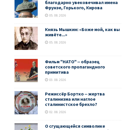
благодарно увековечивал имена
Фрунзе, Горького, Кирова
05. 08. 2026
Князь Мышкин: «Боже мой, как вы
живёте...»
05. 08. 2026
Фильм "НАТО" ‒ образец
советского пропагандного
примитива
03. 08. 2026
Режиссёр Бортко ‒ жертва
сталинизма или наглое
сталинистское брехло?
02. 08. 2026
О сгущающейся символике