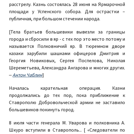
расстрелу. Казнь состоялась 28 июня на Ярмарочной
площади у Успенского собора. Для острастки –
публичная, при большом стечении народа.
[Тела братьев большевики вывезли за границы
города и сбросили в яр - с тех пор это место потому и
называется Полковничий яр. В тюремном дворе
казаки зарубили шашками офицеров Дмитрия и
Георгия Новиковых, Сергея Поспелова, Николая
Шереметьева, Александра Ангарова и многих других.
‒
Антон Чаблин
]
Началась карательная операция. Казни
продолжались до тех пор, пока приближение к
Ставрополю Добровольческой армии не заставило
большевиков покинуть город.
8 июля части генерала М. Уварова и полковника А.
Шкуро вступили в Ставрополь... [ «Следователи по