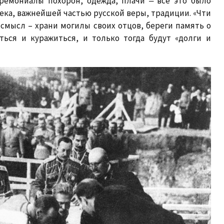
ремониалы похорон, одежда, плачи ‒ все это было
ека, важнейшей частью русской веры, традиции. «Чти
смысл – храни могилы своих отцов, береги память о
ться и куражиться, и только тогда будут «долги и