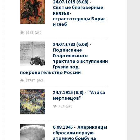
24.07.1015 (6.08) -
Святые благоверные
князья-
страстотерпцы Борис
и Глеб
9998
0
24.07.1783 (6.08) -
Подписание
Георгиевского
трактата о вступлении
Грузии под
покровительство России
17767
2
24.7.1915 (6.8) - "Атака
мертвецов"
753
0
6.08.1945 - Американцы
сбросили первую
атомную бомбу на