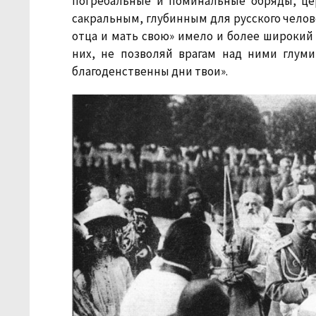
погребальные и поминальные обряды, це
сакральным, глубинным для русского челов
отца и мать свою» имело и более широкий 
них, не позволяй врагам над ними глуми
благоденственны дни твои».