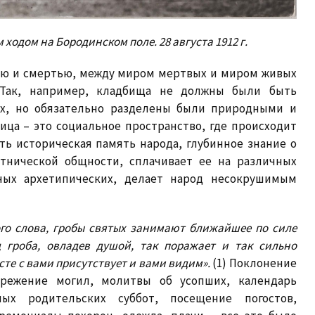
 ходом на Бородинском поле. 28 августа 1912 г.
ью и смертью, между миром мертвых и миром живых
 Так, например, кладбища не должны были быть
ых, но обязательно разделены были природными и
ица – это социальное пространство, где происходит
ть историческая память народа, глубинное знание о
тнической общности, сплачивает ее на различных
нных архетипических, делает народ несокрушимым
го слова, гробы святых занимают ближайшее по силе
 гроба, овладев душой, так поражает и так сильно
сте с вами присутствует и вами видим».
(1) Поклонение
режение могил, молитвы об усопших, календарь
ых родительских суббот, посещение погостов,