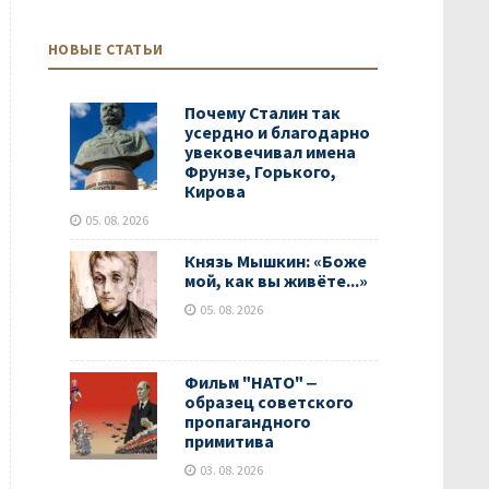
НОВЫЕ СТАТЬИ
Почему Сталин так
усердно и благодарно
увековечивал имена
Фрунзе, Горького,
Кирова
05. 08. 2026
Князь Мышкин: «Боже
мой, как вы живёте...»
05. 08. 2026
Фильм "НАТО" ‒
образец советского
пропагандного
примитива
03. 08. 2026