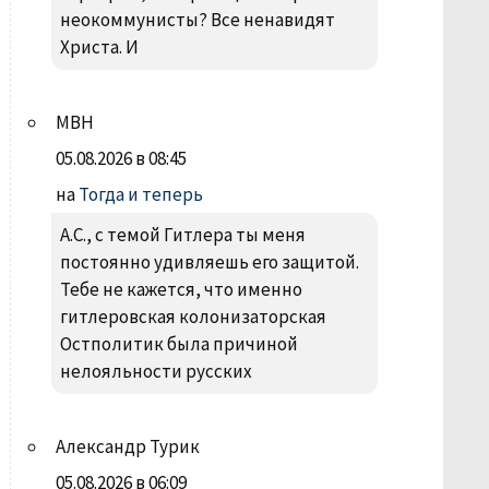
неокоммунисты? Все ненавидят
Христа. И
МВН
05.08.2026 в 08:45
на
Тогда и теперь
А.С., с темой Гитлера ты меня
постоянно удивляешь его защитой.
Тебе не кажется, что именно
гитлеровская колонизаторская
Остполитик была причиной
нелояльности русских
Александр Турик
05.08.2026 в 06:09