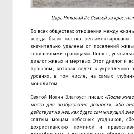
Царь Николай II с Семьей за крестным
Во всех обществах отношения между жизн
всегда были жестко регламентированы.
значительно удалены от поселений жив
социальными границами. Погост, усыпальн
диалог живых и мертвых. Этот диалог и ес
прошлом, которая ведет к укреплению э
уровнях, в том числе, на самых глуби
монолитом.
Святой Иоанн Златоуст писал:
«После живо
место для возбуждения ревности, ибо вид
действует на нее, как будто сам живущий вме
святым мощам небесных угодников, сбе
дохристианских поминок и православн