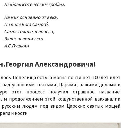
Любовь к отеческим гробам.
На них основано от века,
По воле Бога Самого́,
Самостоянье человека,
Залог величия его.
А.С.Пушкин
Кн.Георгия Александровича!
алось. Пепелища есть, а могил почти нет. 100 лет идет
ие над усопшими святыми, Царями, нашими дедами и
уре этот процесс получил страшное название:
чным продолжением этой кощунственной вакханалии
ь русским людям под видом Царских святых мощей
епа и кости.