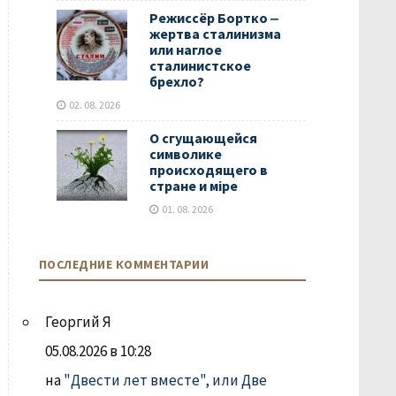
Режиссёр Бортко ‒
жертва сталинизма
или наглое
сталинистское
брехло?
02. 08. 2026
О сгущающейся
символике
происходящего в
стране и мiре
01. 08. 2026
ПОСЛЕДНИЕ КОММЕНТАРИИ
Георгий Я
05.08.2026 в 10:28
на
"Двести лет вместе", или Две