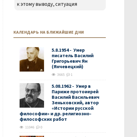
к этому выводу, ситуация
КАЛЕНДАРЬ НА БЛИЖАЙШИЕ ДНИ
5.8.1954 - Умер
писатель Василий
Григорьевич Ян
(Янчевецкий)
3665
1
5.08.1962 - Умер в
Париже протоиерей
Василий Васильевич
Зеньковский, автор
«Истории русской
философии» и др. религиозно-
философских работ
11046
0