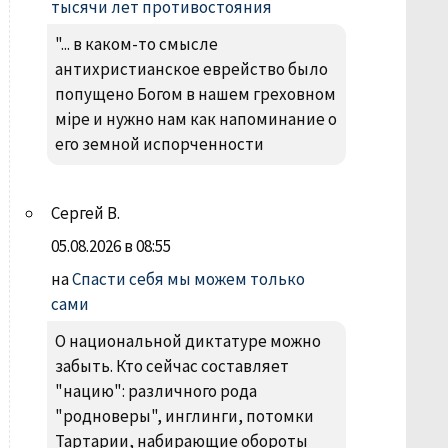
тысячи лет противостояния
"... в каком-то смысле
антихристианское еврейство было
попущено Богом в нашем греховном
міре и нужно нам как напоминание о
его земной испорченности
Сергей В.
05.08.2026 в 08:55
на
Спасти себя мы можем только
сами
О национальной диктатуре можно
забыть. Кто сейчас составляет
"нацию": различного рода
"родноверы", инглинги, потомки
Тартарии, набирающие обороты