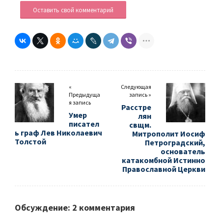
Оставить свой комментарий
«
Следующая
Предыдуща
запись »
я запись
Расстре
Умер
лян
писател
свщм.
ь граф Лев Николаевич
Митрополит Иосиф
Толстой
Петроградский,
основатель
катакомбной Истинно
Православной Церкви
Обсуждение: 2 комментария