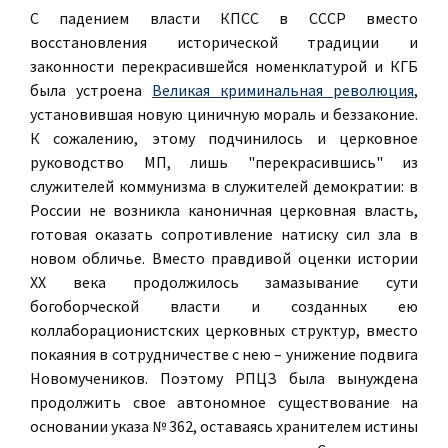
С падением власти КПСС в СССР вместо
восстановления исторической традиции и
законности перекрасившейся номенклатурой и КГБ
была устроена
Великая криминальная революция
,
установившая новую циничную мораль и беззаконие.
К сожалению, этому подчинилось и церковное
руководство МП, лишь "перекрасившись" из
служителей коммунизма в служителей демократии: в
России не возникла каноничная церковная власть,
готовая оказать сопротивление натиску сил зла в
новом обличье. Вместо правдивой оценки истории
ХХ века продолжилось замазывание сути
богоборческой власти и созданных ею
коллаборационистских церковных структур, вместо
покаяния в сотрудничестве с нею – унижение подвига
Новомучеников. Поэтому РПЦЗ была вынуждена
продолжить свое автономное существование на
основании указа № 362, оставаясь хранителем истины