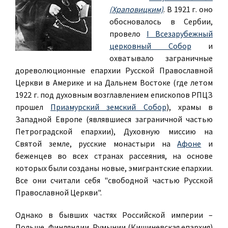
(Храповицким)
. В 1921 г. оно
обосновалось в Сербии,
провело
I Всезарубежный
церковный Собор
и
охватывало заграничные
дореволюционные епархии Русской Православной
Церкви в Америке и на Дальнем Востоке (где летом
1922 г. под духовным возглавлением епископов РПЦЗ
прошел
Приамурский земский Собор
), храмы в
Западной Европе (являвшиеся заграничной частью
Петроградской епархии), Духовную миссию на
Святой земле, русские монастыри на
Афоне
и
беженцев во всех странах рассеяния, на основе
которых были созданы новые, эмигрантские епархии.
Все они считали себя "свободной частью Русской
Православной Церкви".
Однако в бывших частях Российской империи –
Польше, Финляндии, Румынии (Кишиневская епархия)