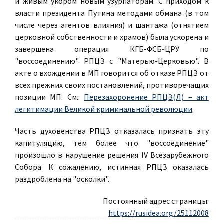
и живым укором новым узурпаторам. С приходом к
власти президента Путина методами обмана (в том
числе через агентов влияния) и шантажа (отнятием
церковной собственности и храмов) была ускорена и
завершена операция КГБ-ФСБ-ЦРУ по
"воссоединению" РПЦЗ с "Матерью-Церковью". В
акте о вхождении в МП говорится об отказе РПЦЗ от
всех прежних своих постановлений, противоречащих
позиции МП. См.:
Перезахоронение РПЦЗ(Л) – акт
легитимации Великой криминальной революции
.
Часть духовенства РПЦЗ отказалась признать эту
капитуляцию, тем более что "воссоединение"
произошло в нарушение решения IV Всезарубежного
Собора. К сожалению, истинная РПЦЗ оказалась
раздроблена на "осколки".
Постоянный адрес страницы:
https://rusidea.org/25112008