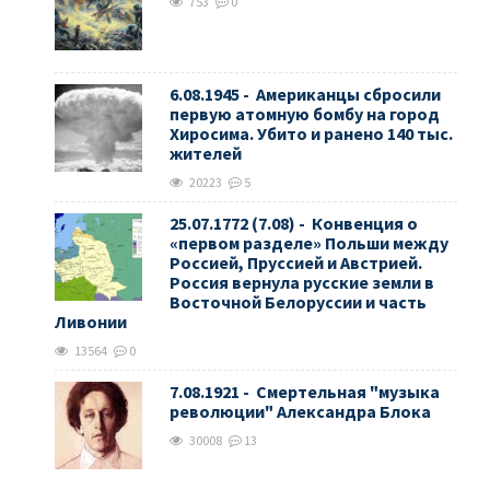
753
0
6.08.1945 - Американцы сбросили
первую атомную бомбу на город
Хиросима. Убито и ранено 140 тыс.
жителей
20223
5
25.07.1772 (7.08) - Конвенция о
«первом разделе» Польши между
Россией, Пруссией и Австрией.
Россия вернула русские земли в
Восточной Белоруссии и часть
Ливонии
13564
0
7.08.1921 - Смертельная "музыка
революции" Александра Блока
30008
13