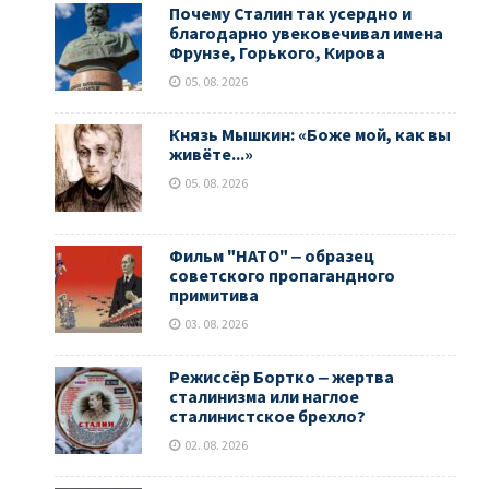
Почему Сталин так усердно и
благодарно увековечивал имена
Фрунзе, Горького, Кирова
05. 08. 2026
Князь Мышкин: «Боже мой, как вы
живёте...»
05. 08. 2026
Фильм "НАТО" ‒ образец
советского пропагандного
примитива
03. 08. 2026
Режиссёр Бортко ‒ жертва
сталинизма или наглое
сталинистское брехло?
02. 08. 2026