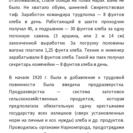
отапливались, спали бойцы на голых нарах. Бань не
было. Не хватало обуви, шинелей. Свирепствовал
тиф. Заработок командира трудполка — 8 фунтов
хлеба в день. Работающий в шахте проходчик
получал 40, а подрывник — 30 фунтов хлеба за одну
погонную сажень (3 аршина, или 2 м 14 см)
законченной выработки. За погрузку половины
вагона платили 1,25 фунта хлеба. Техник и инженер
зарабатывали 8 фунтов хлеба. Такой же паек получал
секретарь комячейки — 8 фунтов хлеба в день.
В начале 1920 г. была в добавление к трудовой
повинности была введена продразверстка.
Продразверстка — система заготовок
сельскохозяйственных продуктов, которая
предполагала обязательную сдачу крестьянами
государству всех излишков (сверх установленных
норм на личные и хоз. нужды) хлеба и др. продуктов.
Проводилась органами Наркомпрода, продотрядами