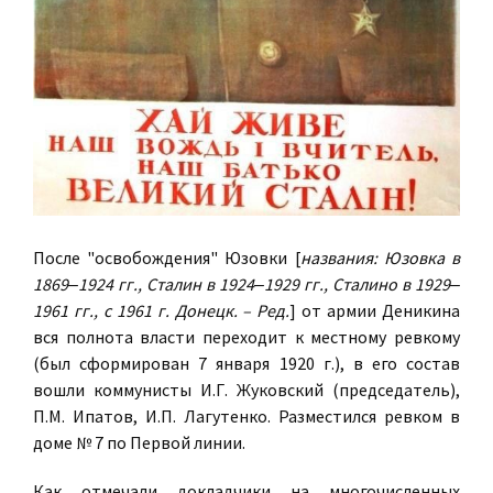
После "освобождения" Юзовки [
названия: Юзовка в
1869‒1924 гг., Сталин в 1924‒1929 гг., Сталино в 1929‒
1961 гг., с 1961 г. Донецк. – Ред.
] от армии Деникина
вся полнота власти переходит к местному ревкому
(был сформирован 7 января 1920 г.), в его состав
вошли коммунисты И.Г. Жуковский (председатель),
П.М. Ипатов, И.П. Лагутенко. Разместился ревком в
доме № 7 по Первой линии.
Как отмечали докладчики на многочисленных