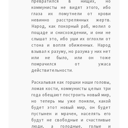
превратился в нищих, но
коммунисты не видят этого, ибо
глаза их помутнели от крови
невинно расстрелянных жертв.
Народ, как покорный раб, молил о
пощаде и снисхождении, и они не
слышат это, ибо уши их оглохли от
стона и вопля обиженных. Народ
взывал к разуму, но разума у них нет
или не было, или он тоже
помрачился от ужаса
действительности.
Раскалывая как горшки наши головы,
ломая кости, коммунисты целых три
года обещают построить новый мир,
но теперь мы уже поняли, какой
будет этот новый мир, он будет
пустынен и мрачен, населять его
будут не свободные и счастливые
люди, а голодные, голые и