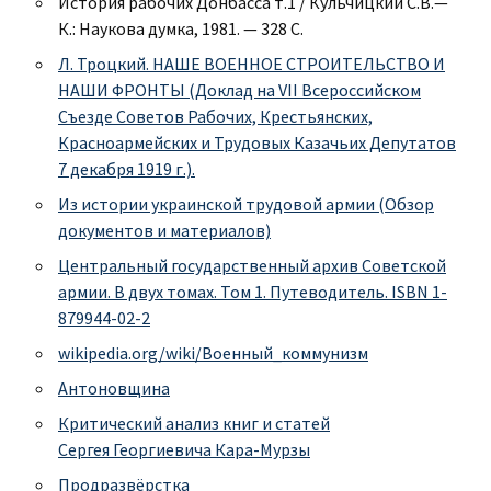
История рабочих Донбасса т.1 / Кульчицкий С.В.—
К.: Наукова думка, 1981. — 328 C.
Л. Троцкий. НАШЕ ВОЕННОЕ СТРОИТЕЛЬСТВО И
НАШИ ФРОНТЫ (Доклад на VII Всероссийском
Съезде Советов Рабочих, Крестьянских,
Красноармейских и Трудовых Казачьих Депутатов
7 декабря 1919 г.).
Из истории украинской трудовой армии (Обзор
документов и материалов)
Центральный государственный архив Советской
армии. В двух томах. Том 1. Путеводитель. ISBN 1-
879944-02-2
wikipedia.org/wiki/Военный_коммунизм
Антоновщина
Критический анализ книг и статей
Сергея Георгиевича Кара-Мурзы
Продразвёрстка