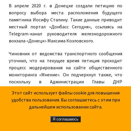
В апреле 2020 г. в Донецке создали петицию по
вопросу выбора места расположения будущего
памятника Иосифу Сталину. Такие данные приводит
местный портал «Донбасс Сегодня», ссылаясь на
Telegram-канал руководителя железнодорожного
вокзала «Донецк» Максима Козловского.
Чиновник от ведомства транспортного сообщения
уточнил, что на текущее время петиция проходит
процесс модерирования на сайте общественного
мониторинга «Мнение». Он подчеркнул также, что
поскольку в Администрации Главы ДНР
рассматривается вопрос возвращения памятника
Этот сайт использует файлы cookie для повышения
советскому вождю И. В. Сталину в Донецке (Сталино),
удобства пользования. Вы соглашаетесь с этим при
то можно рекомендовать «возможность его
дальнейшем использовании сайта.
установки на площади им. А. В. Захарченко на место
памятника Т. Г. Шевченко». Об этом Козловский
Я соглашаюсь
написал в своём блоге. (
Источник
)