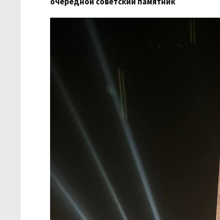
очередной советский памятник