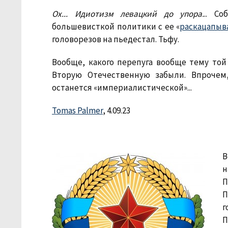
Ох... Идиотизм левацкий до упора.
.. Со
большевисткой политики с ее «
раскацапыв
головорезов на пьедестал. Тьфу.
Вообще, какого перепуга вообще тему то
Вторую Отечественную забыли. Впрочем
останется «империалистической»...
Tomas Palmer
, 4.09.23
В
н
П
П
г
П