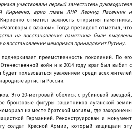
риала участвовали первый заместитель руководителя
ей Кириенко, врио главы ЛНР Леонид Пасечник и
Кириенко отметил важность открытия памятника,
«Разговоры о важном». Тогда президент отметил, что
дства на восстановление памятника были выделены
а о восстановлении мемориала принадлежит Путину.
 подчеркивает преемственность поколений. По его
Отечественной войн и в 2014 году враг был выбит с
ал будет пользоваться уважением среди всех жителей
народные артисты России.
ов. Это 20-метровый обелиск с рубиновой звездой,
ыре бронзовые фигуры защитников луганской земли
мемориал на месте братской могилы, где захоронены
нацисткой Германией. Реконструирован и монумент
игу солдат Красной Армии, который защищали эту