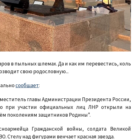
аров в пыльных шлемах. Да и как им перевестись, коль
озводит свою родословную...
чально
сообщает
:
аместитель главы Администрации Президента России,
тво при участии официальных лиц ЛНР открыли на
рём поколениям защитников Родины".
ноармейца Гражданской войны, солдата Великой
ВО. Стелу над фигурами венчает красная звезда.