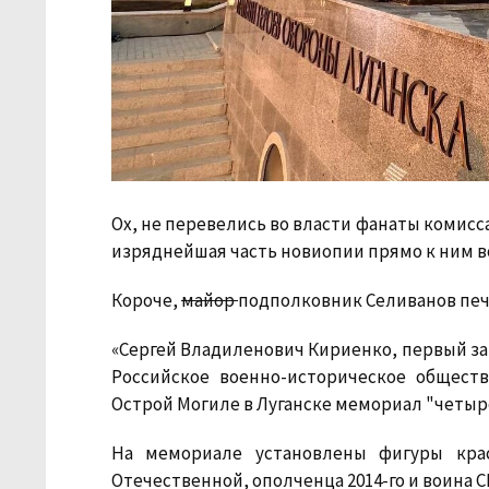
Ох, не перевелись во власти фанаты комисс
изряднейшая часть новиопии прямо к ним в
Короче,
майор
подполковник Селиванов пе
«Сергей Владиленович Кириенко, первый з
Российское военно-историческое общес
Острой Могиле в Луганске мемориал "четы
На мемориале установлены фигуры крас
Отечественной, ополченца 2014-го и воина С