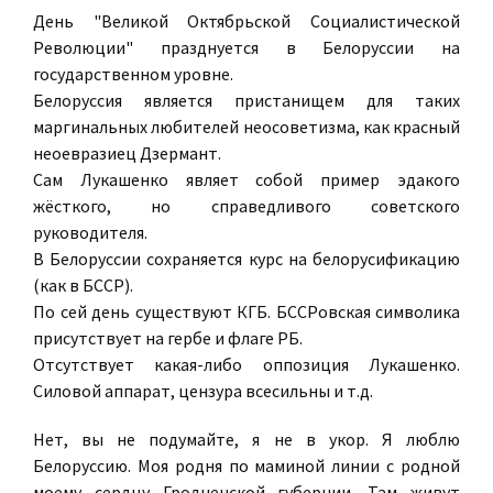
День "Великой Октябрьской Социалистической
Революции" празднуется в Белоруссии на
государственном уровне.
Белоруссия является пристанищем для таких
маргинальных любителей неосоветизма, как красный
неоевразиец Дзермант.
Сам Лукашенко являет собой пример эдакого
жёсткого, но справедливого советского
руководителя.
В Белоруссии сохраняется курс на белорусификацию
(как в БССР).
По сей день существуют КГБ. БССРовская символика
присутствует на гербе и флаге РБ.
Отсутствует какая-либо оппозиция Лукашенко.
Силовой аппарат, цензура всесильны и т.д.
Нет, вы не подумайте, я не в укор. Я люблю
Белоруссию. Моя родня по маминой линии с родной
моему сердцу Гродненской губернии. Там живут