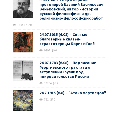
протоиерей Василий Васильевич
Зеньковский, автор «Истории
русской философии» и др.
религиозно-философских работ
11041
0
24.07.1015 (6.08) - Святые
благоверные князья-
страстотерпцы Борис и Глеб
9997
0
24.07.1783 (6.08) - Подписание
Георгиевского трактата о
вступлении Грузии под
покровительство России
17764
2
24.7.1915 (6.8) - "Атака мертвецов"
751
0