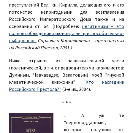
преступлений Вел. кн. Кирилла, делающих его и его
потомство непригодными для возглавления
Российского Императорского Дома также и на
основании ст. 64. (Подробнее:
Легитимизм – это
полное соблюдение законов, а не приспособительно-
выборочное.
Справка о Кирилловичах – претендентах
на Российский Престол, 2001.)
Ниже отрывок из заключительной части
(полемической, в т.ч. с предводителями кириллистов:
Думиным, Чавчавадзе, Закатовым) моей "гнусной
клеветнической книжонки"
"Кто наследник
Российского Престола?"
(3-е из., 2004).
+ + +
... А уж те
"верноподданные",
которые получили от