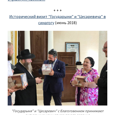
+ + +
Исторический визит "Государыни" и "Цесаревича" в
синагогу
(июнь 2018)
"Государыня" и "Цесаревич" с благоговением принимают