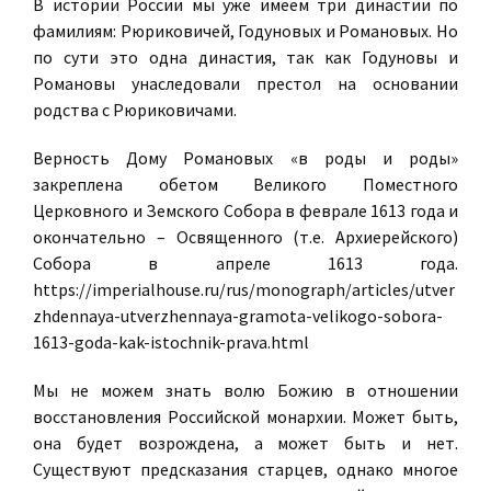
В истории России мы уже имеем три династии по
фамилиям: Рюриковичей, Годуновых и Романовых. Но
по сути это одна династия, так как Годуновы и
Романовы унаследовали престол на основании
родства с Рюриковичами.
Верность Дому Романовых «в роды и роды»
закреплена обетом Великого Поместного
Церковного и Земского Собора в феврале 1613 года и
окончательно – Освященного (т.е. Архиерейского)
Собора в апреле 1613 года.
https://imperialhouse.ru/rus/monograph/articles/utver
zhdennaya-utverzhennaya-gramota-velikogo-sobora-
1613-goda-kak-istochnik-prava.html
Мы не можем знать волю Божию в отношении
восстановления Российской монархии. Может быть,
она будет возрождена, а может быть и нет.
Существуют предсказания старцев, однако многое