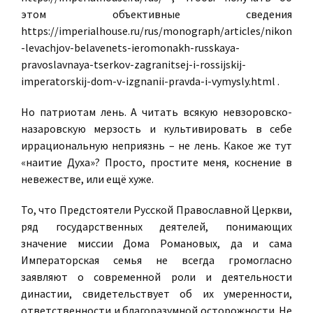
этом объективные сведения
https://imperialhouse.ru/rus/monograph/articles/nikon
-levachjov-belavenets-ieromonakh-russkaya-
pravoslavnaya-tserkov-zagranitsej-i-rossijskij-
imperatorskij-dom-v-izgnanii-pravda-i-vymysly.html .
Но патриотам лень. А читать всякую невзоровско-
назаровскую мерзость и культивировать в себе
иррациональную неприязнь – не лень. Какое же тут
«наитие Духа»? Просто, простите меня, коснение в
невежестве, или ещё хуже.
То, что Предстоятели Русской Православной Церкви,
ряд государственных деятелей, понимающих
значение миссии Дома Романовых, да и сама
Императорская семья не всегда громогласно
заявляют о современной роли и деятельности
династии, свидетельствует об их умеренности,
ответственности и благоразумной осторожности. Не