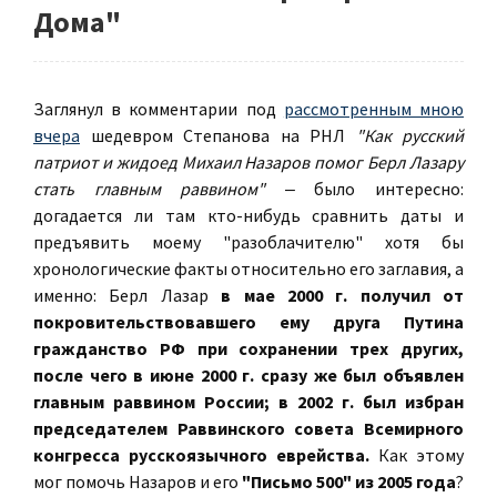
Дома"
Заглянул в комментарии под
рассмотренным мною
вчера
шедевром Степанова на РНЛ
"Как русский
патриот и жидоед Михаил Назаров помог Берл Лазару
стать главным раввином"
‒ было интересно:
догадается ли там кто-нибудь сравнить даты и
предъявить моему "разоблачителю" хотя бы
хронологические факты относительно его заглавия, а
именно: Берл Лазар
в мае 2000 г. получил от
покровительствовавшего ему друга Путина
гражданство РФ при сохранении трех других,
после чего в июне 2000 г. сразу же был объявлен
главным раввином России; в 2002 г. был избран
председателем Раввинского совета Всемирного
конгресса русскоязычного еврейства.
Как этому
мог помочь Назаров и его
"Письмо 500" из 2005 года
?