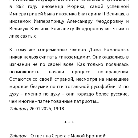
в 862 году иноземца Рюрика, самой успешной
Императрицей была иноземка Екатерина II Великая, а
иноземок Императрицу Александру Феодоровну и
Великую Княгиню Елисавету Феодоровну мы чтим в
лике святых.
К тому же современных членов Дома Романовых
никак нельзя считать «иноземцами». Они оказались в
изгнании не по своей воле. Как только появилась
возможность, начали процесс возвращения.
Остаются со своей страной, несмотря на нынешнее
мировое безумие почти тотальной русофобии. И по
духу – именно по духу – они гораздо более русские,
чем многие «патентованные патриоты».
Zakatov
/ 26.01.2025, 19:18
+ + +
Zakatov
‒ Ответ на Серега с Малой Бронной: