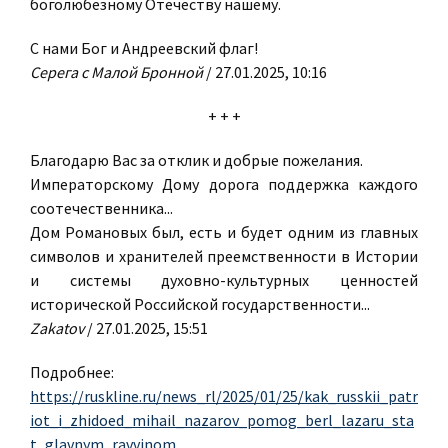
боголюбезному Отечеству нашему.
С нами Бог и Андреевский флаг!
Серега с Малой Бронной
/ 27.01.2025, 10:16
+ + +
Благодарю Вас за отклик и добрые пожелания.
Императорскому Дому дорога поддержка каждого
соотечественника...
Дом Романовых был, есть и будет одним из главных
символов и хранителей преемственности в Истории
и системы духовно-культурных ценностей
исторической Российской государственности...
Zakatov
/ 27.01.2025, 15:51
Подробнее:
https://ruskline.ru/news_rl/2025/01/25/kak_russkii_patr
iot_i_zhidoed_mihail_nazarov_pomog_berl_lazaru_sta
t_glavnym_ravvinom