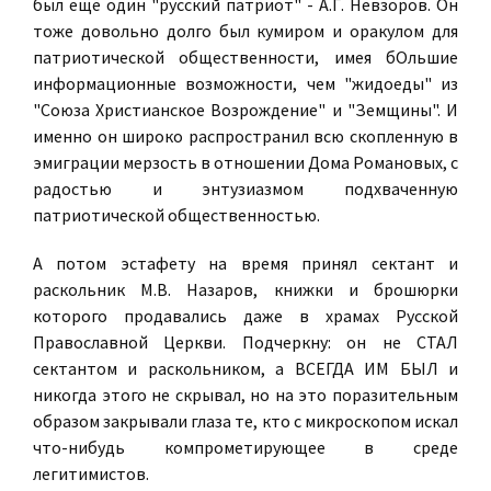
был ещё один "русский патриот" - А.Г. Невзоров. Он
тоже довольно долго был кумиром и оракулом для
патриотической общественности, имея бОльшие
информационные возможности, чем "жидоеды" из
"Союза Христианское Возрождение" и "Земщины". И
именно он широко распространил всю скопленную в
эмиграции мерзость в отношении Дома Романовых, с
радостью и энтузиазмом подхваченную
патриотической общественностью.
А потом эстафету на время принял сектант и
раскольник М.В. Назаров, книжки и брошюрки
которого продавались даже в храмах Русской
Православной Церкви. Подчеркну: он не СТАЛ
сектантом и раскольником, а ВСЕГДА ИМ БЫЛ и
никогда этого не скрывал, но на это поразительным
образом закрывали глаза те, кто с микроскопом искал
что-нибудь компрометирующее в среде
легитимистов.