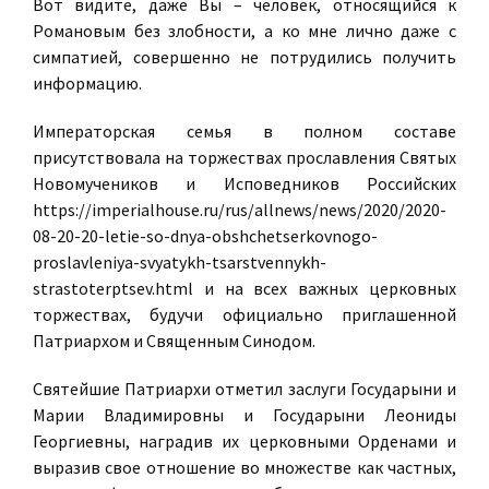
Вот видите, даже Вы – человек, относящийся к
Романовым без злобности, а ко мне лично даже с
симпатией, совершенно не потрудились получить
информацию.
Императорская семья в полном составе
присутствовала на торжествах прославления Святых
Новомучеников и Исповедников Российских
https://imperialhouse.ru/rus/allnews/news/2020/2020-
08-20-20-letie-so-dnya-obshchetserkovnogo-
proslavleniya-svyatykh-tsarstvennykh-
strastoterptsev.html и на всех важных церковных
торжествах, будучи официально приглашенной
Патриархом и Священным Синодом.
Святейшие Патриархи отметил заслуги Государыни и
Марии Владимировны и Государыни Леониды
Георгиевны, наградив их церковными Орденами и
выразив свое отношение во множестве как частных,