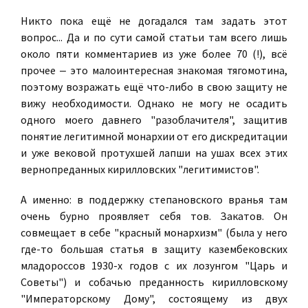
Никто пока ещё не догадался там задать этот
вопрос... Да и по сути самой статьи там всего лишь
около пяти комментариев из уже более 70 (!), всё
прочее ‒ это малоинтересная знакомая тягомотина,
поэтому возражать ещё что-либо в свою защиту не
вижу необходимости. Однако не могу не осадить
одного моего давнего "разоблачителя", защитив
понятие легитимной монархии от его дискредитации
и уже вековой протухшей лапши на ушах всех этих
вернопреданных кирилловских "легитимистов".
А именно: в поддержку степановского вранья там
очень бурно проявляет себя тов. Закатов. Он
совмещает в себе "красный монархизм" (была у него
где-то большая статья в защиту казембековских
младороссов 1930-х годов с их лозунгом "Царь и
Советы") и собачью преданность кирилловскому
"Императорскому Дому", состоящему из двух