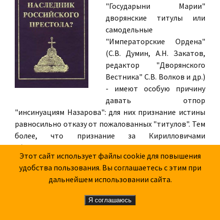
"Государыни Марии"
дворянские титулы или
самодельные
"Императорские Ордена"
(С.В. Думин, А.Н. Закатов,
редактор "Дворянского
Вестника" С.В. Волков и др.)
- имеют особую причину
давать отпор
"инсинуациям Назарова": для них признание истины
равносильно отказу от пожалованных "титулов". Тем
более, что признание за Кирилловичами
официального статуса связано и с возвращением им
Этот сайт использует файлы cookie для повышения
части собственности и недвижимости Династии
удобства пользования. Вы соглашаетесь с этим при
Романовых - так что "двор Государыни Марии и
дальнейшем использовании сайта.
Царевича Георгия" обещает быть не бедным...
Я соглашаюсь
И все же, есть немало порядочных и деятельных
людей в России, которые, не зная истинных прав и