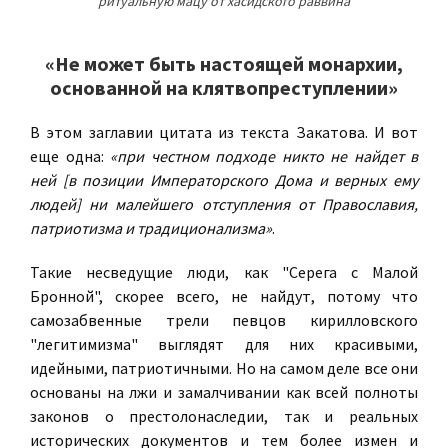
ритуальную мацу от хасидского раввина
«Не может быть настоящей монархии,
основанной на клятвопреступлении»
В этом заглавии цитата из текста Закатова. И вот
еще одна:
«при честном подходе никто не найдет в
ней [в позиции Императорского Дома и верных ему
людей] ни малейшего отступления от Православия,
патриотизма и традиционализма»
.
Такие несведущие люди, как "Серега с Малой
Бронной", скорее всего, не найдут, потому что
самозабвенные трели певцов кирилловского
"легитимизма" выглядят для них красивыми,
идейными, патриотичными. Но на самом деле все они
основаны на лжи и замалчивании как всей полноты
законов о престолонаследии, так и реальных
исторических документов и тем более измен и