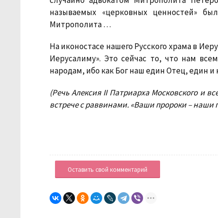
случайно адвокатом Митрополита Петербу
называемых «церковных ценностей» был
Митрополита …
На иконостасе нашего Русского храма в Иер
Иерусалиму». Это сейчас то, что нам все
народам, ибо как Бог наш един Отец, един и 
(Речь Алексия II Патриарха Московского и вс
встрече с раввинами. «Ваши пророки – наши 
Оставить свой комментарий