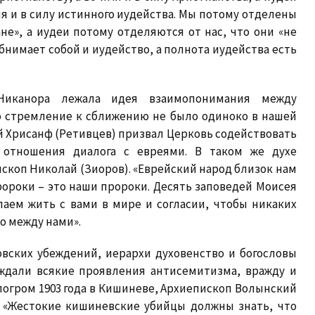
мя и в силу истинного иудейства. Мы потому отделены
не», а иудеи потому отделяются от нас, что они «не
бнимает собой и иудейство, а полнота иудейства есть
Никанора лежала идея взаимопонимания между
о стремление к сближению не было одиноко в нашей
ий Хрисанф (Ретивцев) призвал Церковь содействовать
 отношения диалога с евреями. В таком же духе
ископ Николай (Зиоров). «Еврейский народ близок нам
пророки – это наши пророки. Десять заповедей Моисея
лаем жить с вами в мире и согласии, чтобы никаких
о между нами».
овских убеждений, иерархи духовенство и богословы
ждали всякие проявления антисемитизма, вражду и
погром 1903 года в Кишиневе, Архиепископ Волынский
: «Жестокие кишиневские убийцы должны знать, что