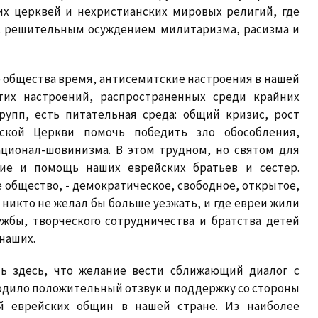
х церквей и нехристианских мировых религий, где
 с решительным осуждением милитаризма, расизма и
о общества время, антисемитские настроения в нашей
тих настроений, распространенных среди крайних
рупп, есть питательная среда: общий кризис, рост
усской Церкви помочь победить зло обособления,
ационал-шовинизма. В этом трудном, но святом для
ие и помощь наших еврейских братьев и сестер.
общество, - демократическое, свободное, открытое,
 никто не желал бы больше уезжать, и где евреи жили
жбы, творческого сотрудничества и братства детей
 наших.
ть здесь, что желание вести сближающий диалог с
одило положительный отзвук и поддержку со стороны
й еврейских общин в нашей стране. Из наиболее