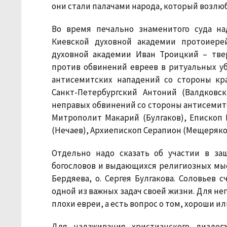
они стали палачами народа, который возлюб
Во время печально знаменитого суда н
Киевской духовной академии протоиере
духовной академии Иван Троицкий – тв
против обвинений евреев в ритуальных уб
антисемитских нападений со стороны кр
Санкт-Петербургский Антоний (Валдков
неправых обвинений со стороны антисемитс
Митрополит Макарий (Булгаков), Епископ 
(Нечаев), Архиепископ Серапион (Мещеряк
Отдельно надо сказать об участии в з
богословов и выдающихся религиозных мы
Бердяева, о. Сергея Булгакова. Соловьев 
одной из важных задач своей жизни. Для не
плохи евреи, а есть вопрос о том, хороши и
Для налаживания христианского диалог