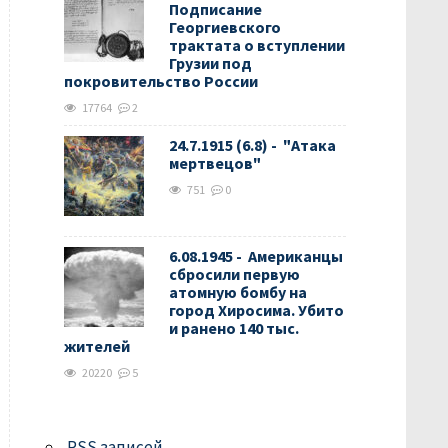
Подписание
Георгиевского
трактата о вступлении
Грузии под
покровительство России
17764
2
24.7.1915 (6.8) - "Атака
мертвецов"
751
0
6.08.1945 - Американцы
сбросили первую
атомную бомбу на
город Хиросима. Убито
и ранено 140 тыс.
жителей
20220
5
RSS
записей