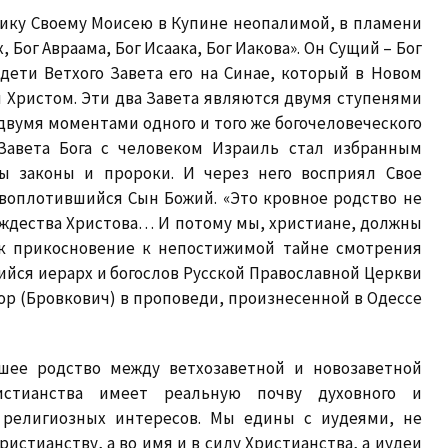
нику Своему Моисею в Купине неопалимой, в пламени
х, Бог Авраама, Бог Исаака, Бог Иакова». Он Сущий – Бог
 дети Ветхого Завета его на Синае, который в Новом
н Христом. Эти два Завета являются двумя ступенями
двумя моментами одного и того же богочеловеческого
 Завета Бога с человеком Израиль стал избранным
ы законы и пророки. И через него восприял Свое
воплотившийся Сын Божий. «Это кровное родство не
ождества Христова… И потому мы, христиане, должны
ак прикосновение к непостижимой тайне смотрения
йся иерарх и богослов Русской Православной Церкви
р (Бровкович) в проповеди, произнесенной в Одессе
шее родство между ветхозаветной и новозаветной
истианства имеет реальную почву духовного и
 религиозных интересов. Мы едины с иудеями, не
ристианству, а во имя и в силу Христианства, а иудеи