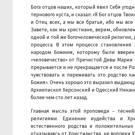
Бога отцов наших, который явил Себя угод
тернового куста, и сказал: «Я Бог отцов Твои
и Отец всех, а мы все братья, ибо мы все
Завете, как мы христиане, верим, обновле
одной и той же богочеловеческой религии, 
процесса. В этом процессе становления
народом Божиим, которому были вверен
«человечество» от Пречистой Девы Марии 
прерывается и не прекращается и после Р
чувствовать и переживать это родство к
Божия». Очень хорошо это выразил выдающи
Архиепископ Херсонский и Одесский Никано
более чем сто лет назад.
Главная мысль этой проповеди – тесней
религиями. Единение иудейства и Хр
естественного родства и положительных
отказываясь от Христианства, не вопреки Х