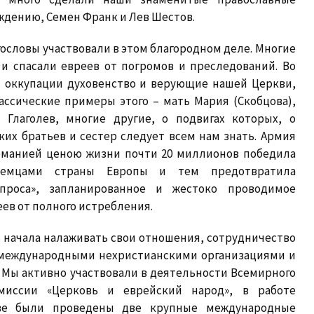
ждению, Семен Франк и Лев Шестов.
ословы участвовали в этом благородном деле. Многие
и спасали евреев от погромов и преследований. Во
 оккупации духовенство и верующие нашей Церкви,
ассические примеры этого – мать Мария (Скобцова),
Глаголев, многие другие, о подвигах которых, о
их братьев и сестер следует всем нам знать. Армия
ерманией ценою жизни почти 20 миллионов победила
 немцами страны Европы и тем предотвратила
проса», запланированное и жестоко проводимое
еев от полного истребления.
 начала налаживать свои отношения, сотрудничество
 международными нехристианскими организациями и
 Мы активно участвовали в деятельности Всемирного
миссии «Церковь и еврейский народ», в работе
ве были проведены две крупные международные