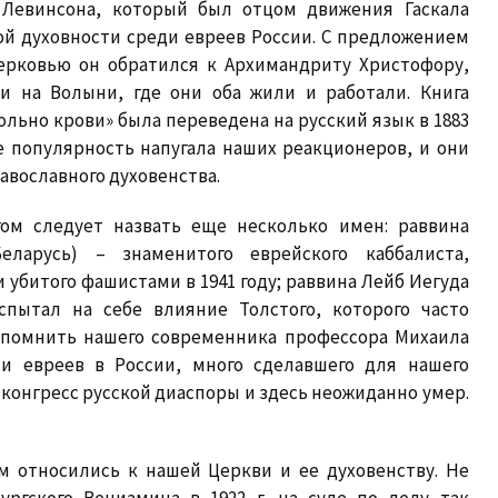
 Левинсона, который был отцом движения Гаскала
кой духовности среди евреев России. С предложением
ерковью он обратился к Архимандриту Христофору,
и на Волыни, где они оба жили и работали. Книга
льно крови» была переведена на русский язык в 1883
е популярность напугала наших реакционеров, и они
равославного духовенства.
гом следует назвать еще несколько имен: раввина
ларусь) – знаменитого еврейского каббалиста,
 убитого фашистами в 1941 году; раввина Лейб Иегуда
спытал на себе влияние Толстого, которого часто
вспомнить нашего современника профессора Михаила
ии евреев в России, много сделавшего для нашего
 конгресс русской диаспоры и здесь неожиданно умер.
м относились к нашей Церкви и ее духовенству. Не