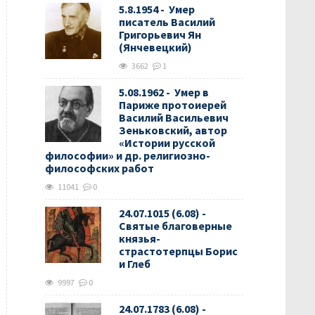
5.8.1954 - Умер
писатель Василий
Григорьевич Ян
(Янчевецкий)
3662
1
5.08.1962 - Умер в
Париже протоиерей
Василий Васильевич
Зеньковский, автор
«Истории русской
философии» и др. религиозно-
философских работ
11041
0
24.07.1015 (6.08) -
Святые благоверные
князья-
страстотерпцы Борис
и Глеб
9997
0
24.07.1783 (6.08) -