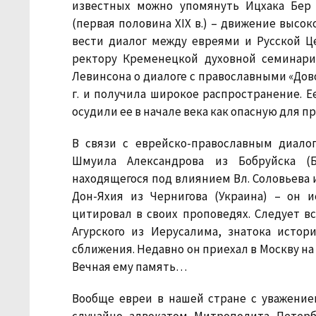
известных можно упомянуть Ицхака Бер
(первая половина XIX в.) – движение высо
вести диалог между евреями и Русской Ц
ректору Кременецкой духовной семинари
Левинсона о диалоге с православными «Дово
г. и получила широкое распространение. Е
осудили ее в начале века как опасную для п
В связи с еврейско-православным диало
Шмуила Александрова из Бобруйска (Бе
находящегося под влиянием Вл. Соловьева и
Дон-Яхия из Чернигова (Украина) – он и
цитировал в своих проповедях. Следует 
Агурского из Иерусалима, знатока истор
сближения. Недавно он приехал в Москву на
Вечная ему память…
Вообще евреи в нашей стране с уважение