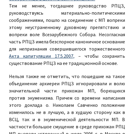
Тем не менее, тогдашнее руководство РПЦЗ,
руководствуясь материально-политическими
соображениями, пошло на соединение с МП вопреки
этому неустраненному духовному препятствию и
вопреки воле Всезарубежного Собора. Несогласная
часть РПЦЗ имела безспорное каноничное основание
для непризнания совершившегося торжественного
Акта капитуляции 17.5.2007,
– чтобы сохранить
существование РПЦЗ на ее традиционной основе.
Нельзя также не отметить, что пошедшие на такое
объединение архиереи РПЦЗ игнорировали и волю
значительной части прихожан МП, борющихся
против экуменизма. Причем со времени написания
этого доклада о. Николаем Савченко положение
изменилось не в лучшую, а в худшую сторону как в
ВСЦ, так и в экуменической деятельности МП. В
частности большое смущение в среде прихожан РПЦ
МП вызвали устроенный в июле 2006 г. в Москве в