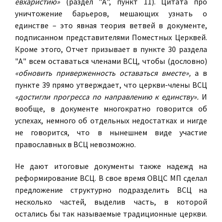
евхаристию»
(раздел "А", пункт 11). Цитата про
уничтожение барьеров, мешающих узнать о
единстве – это явная теория ветвей в документе,
подписанном представителями Поместных Церквей.
Кроме этого, Отчет призывает в пункте 30 раздела
"А" всем оставаться членами ВСЦ, чтобы (дословно)
«обновить приверженность оставаться вместе»,
а в
пункте 39 прямо утверждает, что церкви-члены ВСЦ
«достигли прогресса по направлению к единству».
И
вообще, в документе многократно говорится об
успехах, немного об отдельных недостатках и нигде
не говорится, что в нынешнем виде yчacтие
православных в ВСЦ невозможно.
Не дают итоговые документы также надежд на
реформирование ВСЦ. В свое время ОВЦС МП сделал
предложение структурно подразделить ВСЦ на
несколько частей, выделив часть, в которой
остались бы так называемые традиционные церкви.