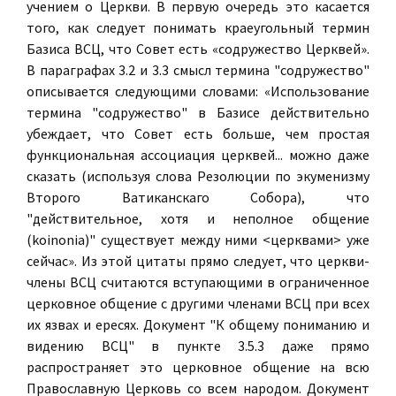
учением о Церкви. В первую очередь это касается
того, как следует понимать краеугольный термин
Базиса ВСЦ, что Совет есть «содружество Церквей».
В параграфах 3.2 и 3.3 смысл термина "содружество"
описывается следующими словами: «Использование
термина "содружество" в Базисе действительно
убеждает, что Совет есть больше, чем простая
функциональная ассоциация церквей... можно даже
сказать (используя слова Резолюции по экуменизму
Второго Ватиканскаго Собора), что
"действительное, хотя и неполное общение
(koinonia)" существует между ними <церквами> уже
сейчас». Из этой цитаты прямо следует, что церкви-
члены ВСЦ считаются вступающими в ограниченное
церковное общение с другими членами ВСЦ при всех
их язвах и ересях. Документ "К общему пониманию и
видению ВСЦ" в пункте 3.5.3 даже прямо
распространяет это церковное общение на всю
Православную Церковь со всем народом. Документ