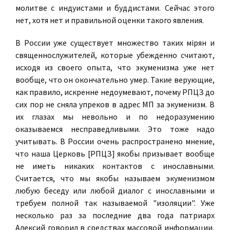
молитве с индуистами и буддистами. Сейчас этого
нет, хотя нет и правильной оценки такого явления.
В Poccии уже существует множество таких мiрян и
священнослужителей, которые убежденно считают,
исходя из своего опыта, что экуменизма уже нет
вообще, что он окончательно умер. Taкиe верующие,
как правило, искренне недоумевают, почему РПЦЗ до
сих пор не сняла упреков в адрес МП за экуменизм. В
их глазах мы невольно и по недоразумению
оказываемся несправедливыми. Это тоже надо
учитывать. В Poccии очень распространено мнение,
что наша Церковь [РПЦЗ] якобы призывает вообще
не иметь никаких контактов с инославными.
Считается, что мы якобы называем экуменизмом
любую беседу или любой диалог с инославными и
требуем полной так называемой "изоляции". Уже
несколько раз за последние два года патриарх
Алексий говорил в средствах массовой информации,