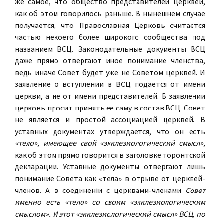
же самое, что общество представителей церквей,
как об этом говорилось раньше. В нынешнем случае
получается, что Православная Церковь считается
частью некоего более широкого сообщества под
названием ВСЦ. Законодательные документы ВСЦ
даже прямо отвергают иное понимание членства,
ведь иначе Совет будет уже не Советом церквей. И
заявление о вступлении в ВСЦ подается от имени
церкви, а не от имени представителей. В заявлении
церковь просит принять ее саму в состав ВСЦ. Совет
не является и простой ассоциацией церквей. В
уставных документах утверждается, что он есть
«тело», имеющее свой «экклезиoлогический смысл»,
как об этом прямо говорится в заголовке торонтской
декларации. Уставные документы отвергают лишь
понимание Совета как «тела» в отрыве от церквей-
членов. А в соединенiи с церквами-членами
Совет
именно есть «тело» со своим «экклезиoлогическим
смыслом». И этот «экклезиoлогический смысл» ВСЦ, по