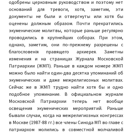
одобрены церковным руководством и поэтому нет
оснований для тревоги, хотя, заметим, эти
документы не были и отвергнуты или хотя бы
оценены должным образом. Почти прекратились
экуменические молитвы, которые раньше регулярно
проводились в крупнейших соборах. При этом,
однако, заметим, они по-прежнему разрешены с
благословенiя правящего архиерея. Заметны
изменения и на страницах Журнала Московской
Пaтpиapxии (ЖМП). Раньше в каждом номере ЖМП
можно было найти один-два десятка упоминаний об
экуменических и даже межрелигиозных молитвах.
Сейчас же в ЖМП трудно найти хотя бы и одно
подобное упоминание. В официальном журнале
Московской Патриархии теперь нет вообще
освещения экуменических мepoпpиятий. Раньше
бывали случаи, когда на межрелигиозных конгрессах
в Москве (1987-88 гг.) все члены Синода МП во главе с
патриархом молились в совместной молчаливой