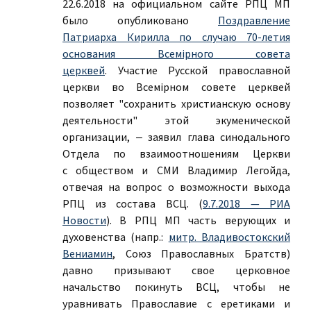
22.6.2018 на официальном сайте РПЦ МП
было опубликовано
Поздравление
Патриарха Кирилла по случаю 70-летия
основания Всемiрного совета
церквей
. Участие Русской православной
церкви во Всемiрном совете церквей
позволяет "сохранить христианскую основу
деятельности" этой экуменической
организации, ‒ заявил глава синодального
Отдела по взаимоотношениям Церкви
с обществом и СМИ Владимир Легойда,
отвечая на вопрос о возможности выхода
РПЦ из состава ВСЦ. (
9.7.2018 — РИА
Новости
). В РПЦ МП часть верующих и
духовенства (напр.:
митр. Владивостокский
Вениамин
, Союз Православных Братств)
давно призывают свое церковное
начальство покинуть ВСЦ, чтобы не
уравнивать Православие с еретиками и