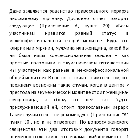
Даже заявляется равенство православного иeрарха
инославному мiрянину. Дословно отчет говорит
следующее (Приложение А, пункт 20): «Всем
участникам нравится равный статус в
межконфессиональной общей молитве. Будь это
клирик или мiрянин, мужчина или женщина, какой бы
ни была наша конфессиональная основа – как
простые паломники в экуменическом путешествии
мы участвуем как равные в межконфессиональной
общей молитве». В соответствии с этим отчетом, по-
прежнему возможны такие случаи, когда в центре у
престола на экуменической молитве стоит женщина-
священница, а сбоку от неё, как будто
прислуживающий ей, стоит православный иepapx.
Taкиe случаи отчет не рекомендует (Приложение "А"
пункт 30), но и не отвергает. По вопросу женского
священства эти два итоговых документа говорят
примерно то же самое, что и дамасский документ от 1