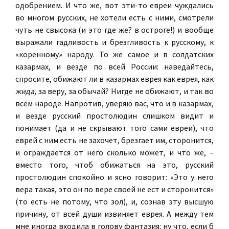
одобрением. И что же, вот эти-то евреи чуждались
во многом русских, не хотели есть с ними, смотрели
чуть не свысока (и это где же? в остроге!) и вообще
выражали гадливость и брезгливость к русскому, к
«коренному» народу. То же самое и в солдатских
казармах, и везде по всей России: наведайтесь,
спросите, обижают ли в казармах еврея как еврея, как
жида,
за веру, за обычай? Нигде не обижают, и так во
всём народе. Напротив, уверяю вас, что и в казармах,
и везде русский простолюдин слишком видит и
понимает (да и не скрывают того сами евреи), что
еврей с ним есть не захочет, брезгает им, сторонится,
и ограждается от него сколько может, и что же, –
вместо того, чтоб обижаться на это, русский
простолюдин спокойно и ясно говорит: «Это у него
вера такая, это он по вере своей не ест и сторонится»
(то есть не потому, что зол), и, сознав эту высшую
причину, от всей души извиняет еврея. А между тем
мне иногда входила в голову фантазия: ну что, если б