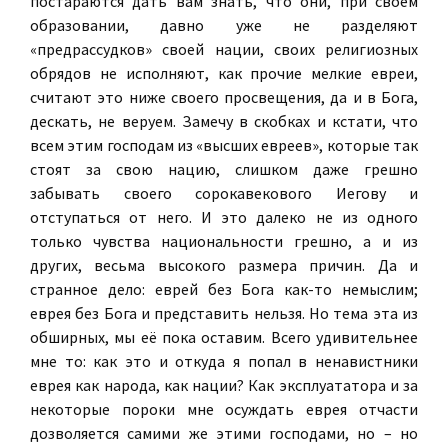
постараются дать вам знать, что они, при своём
образовании, давно уже не разделяют
«предрассудков» своей нации, своих религиозных
обрядов не исполняют, как прочие мелкие евреи,
считают это ниже своего просвещения, да и в Бога,
дескать, не веруем. Замечу в скобках и кстати, что
всем этим господам из «высших евреев», которые так
стоят за свою нацию, слишком даже грешно
забывать своего сорокавекового Иегову и
отступаться от него. И это далеко не из одного
только чувства национальности грешно, а и из
других, весьма высокого размера причин. Да и
странное дело: еврей без Бога как-то немыслим;
еврея без Бога и представить нельзя. Но тема эта из
обширных, мы её пока оставим. Всего удивительнее
мне то: как это и откуда я попал в ненавистники
еврея как народа, как нации? Как эксплуататора и за
некоторые пороки мне осуждать еврея отчасти
дозволяется самими же этими господами, но – но