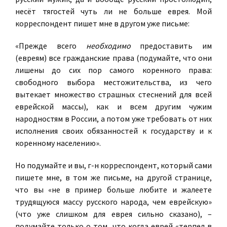
несёт тягостей чуть ли не больше еврея. Мой
корреспондент пишет мне в другом уже письме:
«Прежде всего
необходимо
предоставить им
(евреям) все гражданские права (подумайте, что они
лишены до сих пор самого коренного права:
свободного выбора местожительства, из чего
вытекает множество страшных стеснений для всей
еврейской массы), как и всем другим чужим
народностям в России, а потом уже требовать от них
исполнения своих обязанностей к государству и к
коренному населению».
Но подумайте и вы, г-н корреспондент, который сами
пишете мне, в том же письме, на другой странице,
что вы «не в пример больше любите и жалеете
трудящуюся массу русского народа, чем еврейскую»
(что уже слишком для еврея сильно сказано), –
подумайте только о том, что когда еврей «терпел в