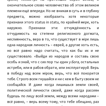
окончательное слово человечества об этом великом
племени ещё впереди. Но не вникая в суть и в глубину
предмета, можно изобразить хотя некоторые
признаки этого status in statu, по крайней мере, хоть
наружно. Признаки эти: отчуждённость и
отчудимость на степени религиозного догмата,
неслиянность, вера в то, что существует в мiре лишь
одна народная личность – еврей, а другие хоть есть,
но всё равно надо считать, что как бы их и не
существовало. «Выйди из народов и составь свою
особь и знай, что с сих пор ты
един у Бога
, остальных
истреби, или в рабов обрати, или эксплуатируй. Верь
в победу над всем мiром, верь, что всё покорится
тебе. Строго всем гнушайся и ни с кем в быту своем не
сообщайся. И даже когда лишишься земли своей,
политической личности своей, даже когда рассеян
будешь по лицу всей земли, между всеми народами –
всё равно, – верь всему тому, что тебе обещано, раз