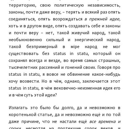
территорию, свою политическую независимость,
законы, почти даже веру, – терять и всякий раз опять
соединяться, опять возрождаться
в прежней идее,
хоть и в другом виде, опять создавать себе и законы
и почти веру – нет, такой живучий народ, такой
необыкновенно сильный и энергический народ,
такой безпримерный в мiре народ не мог
существовать без status in statu, который он
сохранял всегда и везде, во время самых страшных,
тысячелетних рассеяний и гонений своих. Говоря про
status in statu, я вовсе не обвинение какое-нибудь
хочу возвести. Но в чём, однако, заключается этот
status in statu, в чём вековечно-неизменная идея его
и в чём суть этой идеи?
Излагать это было бы долго, да и невозможно в
коротенькой статье, да и невозможно ещё и по той
даже причине, что не настали ещё
все времена и
сроки,
несмотря на протекшие сорок веков, и