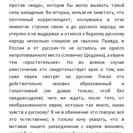
против «жида», которая бы могла вызвать такой
силы нападение. Во-вторых, нельзя не заметить, что
почтенный корреспондент, коснувшись в этих
немногих строках своих и до русского народа, не
утерпел и не выдержал и отнёсся к бедному русскому
народу несколько слишком уж свысока. Правда, в
России и от русских-то не осталось ни одного
непроплёванного места (словечко Щедрина), а еврею
тем «простительнее». Но во всяком случае
ожесточение это свидетельствует ярко о том, как
сами евреи смотрят на русских. Писал это
действительно человек образованный и
талантливый (не думаю только, чтоб без
предрассудков); чего же ждать, после того, от
необразованного еврея, которых так много, каких
чувств к русскому? Я не в обвинение это говорю: всё
это естественно; я только хочу указать, что в
мотивах нашего разъединения с евреем виновен,