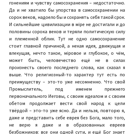
гонениям и чувству самосохранения – недостаточно.
Да и не хватило бы упорства в самосохранении на
сорок веков, надоело бы и сохранять себя такой срок.
И сильнейшие цивилизации в мiре не достигали и до
половины сорока веков и теряли политическую силу
и племенной облик. Тут не одно самосохранение
стоит главной причиной, а некая идея, движущая и
влекущая, нечто такое, мiровое и глубокое, о чём,
может быть, человечество ещё не в силах
произнесть своего последнего слова, как сказал я
выше. Что религиозный-то характер тут есть по
преимуществу – это-то уже несомненно. Что свой
Промыслитель, под именем прежнего
первоначального Иеговы, с своим идеалом и с своим
обетом продолжает вести свой народ к цели
твёрдой – это-то уже ясно. Да и нельзя, повторю я,
даже и представить себе еврея без Бога, мало того,
не верю я даже и в образованных евреев
безбожников: все они одной сути, и ещё Бог знает