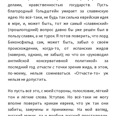
делами, нравственностью государств. Пусть
благородный Гольдштейн умирает за славянскую
идею. Но всё-таки, не будь так сильна еврейская идея
в мiре, и, может быть, тот же самый «славянский»
(прошлогодний) вопрос давно бы уже решён был в
пользу славян, а не турок. Я готов поверить, что лорд
Биконсфильд сам, может быть, забыл о своём
происхождении, когда-то, от испанских жидов
(наверно, однако, не забыл); но что он «руководил
английской консервативной политикой» за
последний год
отчасти с
точки зрения жида, в этом,
по-моему, нельзя сомневаться. «Отчасти-то» уж
нельзя не допустить.
Но пусть всё это, с моей стороны, голословие, лёгкий
тон и лёгкие слова. Уступаю. Но всё-таки не могу
вполне поверить крикам евреев, что уж так они
забиты, замучены и принижены. На мой взгляд,
русский мужик, да и вообще русский простолюдин,