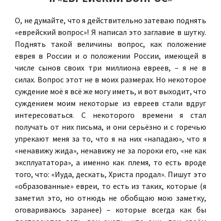
О, не думайте, что я действительно затеваю поднять
«еврейский вопрос»! Я написал это заглавие в шутку.
Поднять такой величины вопрос, как положение
еврея в России и о положении России, имеющей в
числе сынов своих три миллиона евреев, – я не в
силах. Вопрос этот не в моих размерах. Но некоторое
суждение моё я всё же могу иметь, и вот выходит, что
суждением моим некоторые из евреев стали вдруг
интересоваться. С некоторого времени я стал
получать от них письма, и они серьёзно и с горечью
упрекают меня за то, что я на них «нападаю», что я
«ненавижу жида», ненавижу не за пороки его, «не как
эксплуататора», а именно как племя, то есть вроде
того, что: «Иуда, дескать, Христа продал». Пишут это
«образованные» евреи, то есть из таких, которые (я
заметил это, но отнюдь не обобщаю мою заметку,
оговариваюсь заранее) – которые всегда как бы