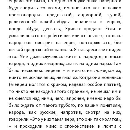
еврейского быта, но одно-то я уже знаю наверно и
буду спорить со всеми, именно: что нет в нашем
простонародье предвзятой, априорной, тупой,
религиозной какой-нибудь ненависти к еврею,
вроде: «Иуда, дескать, Христа продал». Если и
услышишь это от ребятишек или от пьяных, то весь
народ наш смотрит на еврея, повторяю это, без
всякой предвзятой ненависти. Я пятьдесят лет видел
это. Мне даже случалось жить с народом, в массе
народа, в одних казармах, спать на одних нарах. Там
было несколько евреев – и никто не
презирал
их,
никто не исключал их, не гнал их. Когда они молились
(а евреи молятся с криком, надевая особое платье),
то никто не находил этого странным, не мешал им и
не смеялся над ними, чего, впрочем, именно надо бы
было ждать от такого грубого, по вашим понятиям,
народа, как русские; напротив, смотря на них,
говорили: «Это у них такая вера, это они так молятся»,
– и проходили мимо с спокойствием и почти с