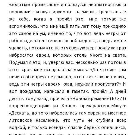
«золотым промыслом» и пользуясь неопытностью и
пороками эксплуатируемого племени. Представьте
же себе, когда я прочёл это, мне тотчас же
вспомнилось, что мне ещё пять лет тому приходило
это самое на ум, именно то, что вот ведь негры от
рабовладельцев теперь освобождены, а ведь им не
уцелеть, потому что на эту свежую жертвочку как раз
набросятся евреи, которых столь много на свете.
Подумал я это, и, уверяю вас, несколько раз потом в
этот срок мне вспадало на мысль: «Да что же там
ничего об евреях не слышно, что в газетах не пишут,
ведь эти негры евреям клад, неужели пропустят?» И
вот дождался, написали в газетах, прочёл. А дней
десять тому назад прочёл в «Новом времени» (№ 371)
корреспонденцию из Ковно, прехарактернейшую:
«Дескать, до того набросились там евреи на местное
литовское население, что чуть не сгубили всех
водкой, и только ксендзы спасли бедных опившихся,
угрожая им муками ада и устраивая между ними