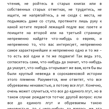
чтения, не ройтесь в старых книгах или в
собственных старых отметках, не трудитесь, не
ищите, не напрягайтесь, а не сходя с места, не
подымаясь даже со стула, протяните лишь руку к
какой хотите первой лежащей подле вас газете и
поищите на второй или на третьей странице:
непременно найдёте что-нибудь о евреях, и
непременно то, что вас интересует, непременно
самое характернейшее и непременно одно и то же –
то есть всё одни и те же подвиги! Так ведь это,
согласитесь сами, что-нибудь да значит, что-нибудь
да указует, что-нибудь открывает же вам, хотя бы вы
были круглый невежда в сорокавековой истории
этого племени. Разумеется, мне ответят, что все
обуреваемы ненавистью, а потому все лгут. Конечно,
очень может случиться, что все до единого лгут, но в
таком случае рождается тотчас другой вопрос: если
все до единого лгут и обуреваемы такою
ненавистью, то с чего-нибудь да взялась же эта