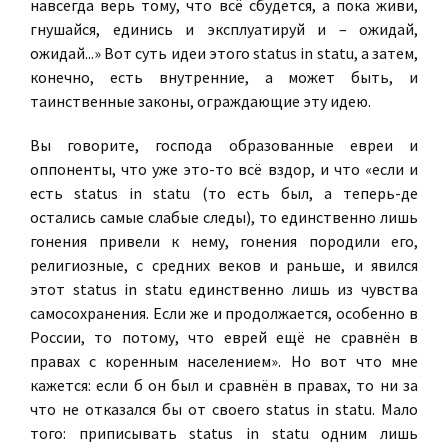
навсегда верь тому, что всё сбудется, а пока живи,
гнушайся, единись и эксплуатируй и – ожидай,
ожидай...» Вот суть идеи этого status in statu, а затем,
конечно, есть внутренние, а может быть, и
таинственные законы, ограждающие эту идею.
Вы говорите, господа образованные евреи и
оппоненты, что уже это-то всё вздор, и что «если и
есть status in statu (то есть был, а теперь-де
остались самые слабые следы), то единственно лишь
гонения привели к нему, гонения породили его,
религиозные, с средних веков и раньше, и явился
этот status in statu единственно лишь из чувства
самосохранения. Если же и продолжается, особенно в
России, то потому, что еврей ещё не сравнён в
правах с коренным населением». Но вот что мне
кажется: если б он был и сравнён в правах, то ни за
что не отказался бы от своего status in statu. Мало
того: приписывать status in statu одним лишь