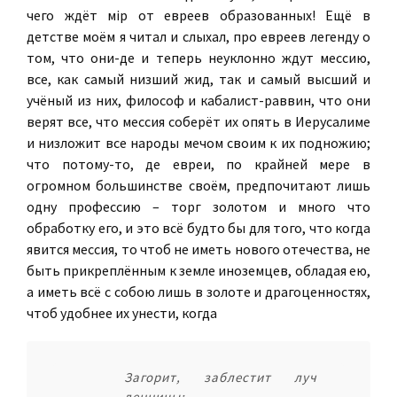
чего ждёт мiр от евреев образованных! Ещё в
детстве моём я читал и слыхал, про евреев легенду о
том, что они-де и теперь неуклонно ждут мессию,
все, как самый низший жид, так и самый высший и
учёный из них, философ и кабалист-раввин, что они
верят все, что мессия соберёт их опять в Иерусалиме
и низложит все народы мечом своим к их подножию;
что потому-то, де евреи, по крайней мере в
огромном большинстве своём, предпочитают лишь
одну профессию – торг золотом и много что
обработку его, и это всё будто бы для того, что когда
явится мессия, то чтоб не иметь нового отечества, не
быть прикреплённым к земле иноземцев, обладая ею,
а иметь всё с собою лишь в золоте и драгоценностях,
чтоб удобнее их унести, когда
Загорит, заблестит луч
денницы: