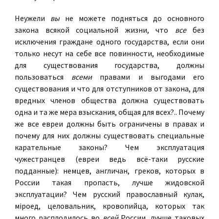
Неужели
вы
не можете подняться до основного
закона всякой социальной жизни, что
все
без
исключения граждане одного государства, если они
только несут на себе все повинности, необходимые
для существования государства, должны
пользоваться
всеми
правами и выгодами его
существования и что для отступников от закона, для
вредных членов общества должна существовать
одна и та же мера взыскания, общая для всех?.. Почему
же все евреи должны быть ограничены в правах и
почему для них должны существовать специальные
карательные законы? Чем эксплуатация
чужестранцев (евреи ведь всё-таки русские
подданные): немцев, англичан, греков, которых в
России такая пропасть, лучше жидовской
эксплуатации? Чем русский православный кулак,
мiроед, целовальник, кровопийца, которых так
много расплодилось во
всей
России, лучше таковых