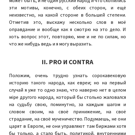
может быть, и не один русский народ и что скопились
эти мотивы, конечно, с обеих сторон, и ещё
неизвестно, на какой стороне в большей степени.
Отметив это, выскажу несколько слов в моё
оправдание и вообще как я смотрю на это дело. И
хоть вопрос этот, повторяю, мне и не по силам, но
что же нибудь ведь и я могу выразить.
II
. PRO И CONTRA
Положим, очень трудно узнать сорокавековую
историю такого народа, как евреи; но на первый
случай я уже то одно знаю, что наверно нет в целом
мiре другого народа, который бы столько жаловался
на судьбу свою, поминутно, за каждым шагом и
словом своим, на своё принижение, на своё
страдание, на своё мученичество. Подумаешь, не они
царят в Европе, не они управляют там биржами хотя
бы только, а стало быть, политикой, внутренними