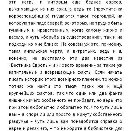
эти негры и литовцы ещё беднее евреев,
выжимающих из них соки, а ведь те (прочтите-ка
корреспонденцию) гнушаются такой торговлей, на
которую так падок еврей; во-вторых, не трудно быть
гуманным и нравственным, когда самому жирно и
весело, а чуть «борьба за существование», так и не
подходи ко мне близко. Не совсем уж это, по-моему,
такая ангельская черта, а в-третьих, ведь и я,
конечно, не выставляю эти два известия из
«Вестника Европы» и «Нового времени» за такие уж
капитальные и всерешающие факты. Если начать
писать историю этого всемiрного племени, то можно
тотчас же найти сто тысяч таких же и ещё
крупнейших фактов, так что один или два факта
лишних ничего особенного не прибавят, но ведь что
при этом любопытно: любопытно то, что чуть лишь
вам – в споре ли или просто в минуту собственного
раздумья – чуть лишь вам понадобится справка о
еврее и делах его, – то не ходите в библиотеки для