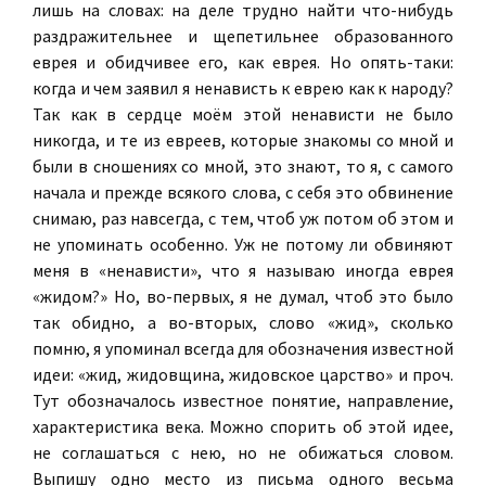
лишь на словах: на деле трудно найти что-нибудь
раздражительнее и щепетильнее образованного
еврея и обидчивее его, как еврея. Но опять-таки:
когда и чем заявил я ненависть к еврею как к народу?
Так как в сердце моём этой ненависти не было
никогда, и те из евреев, которые знакомы со мной и
были в сношениях со мной, это знают, то я, с самого
начала и прежде всякого слова, с себя это обвинение
снимаю, раз навсегда, с тем, чтоб уж потом об этом и
не упоминать особенно. Уж не потому ли обвиняют
меня в «ненависти», что я называю иногда еврея
«жидом?» Но, во-первых, я не думал, чтоб это было
так обидно, а во-вторых, слово «жид», сколько
помню, я упоминал всегда для обозначения известной
идеи: «жид, жидовщина, жидовское царство» и проч.
Тут обозначалось известное понятие, направление,
характеристика века. Можно спорить об этой идее,
не соглашаться с нею, но не обижаться словом.
Выпишу одно место из письма одного весьма