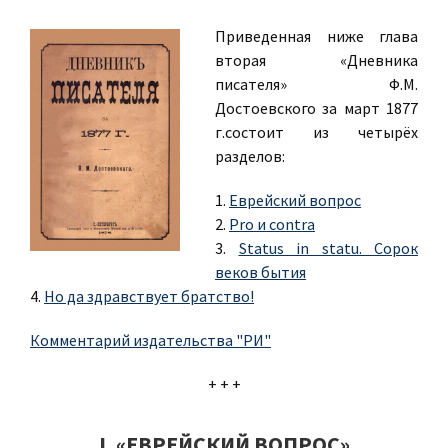
Приведенная ниже глава
вторая «Дневника
писателя» Ф.М.
Достоевского за март 1877
г.состоит из четырёх
разделов:
1.
Еврейский вопрос
2.
Pro и contra
3.
Status in statu. Сорок
веков бытия
4.
Но да здравствует братство!
Комментарий издательства "РИ"
+ + +
I. «ЕВРЕЙСКИЙ ВОПРОС»