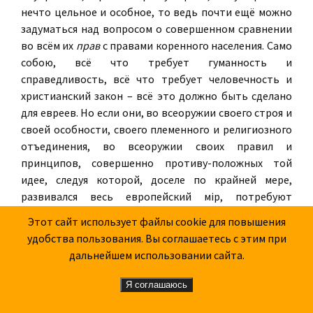
нечто цельное и особное, то ведь почти ещё можно
задуматься над вопросом о совершенном сравнении
во всём их
прав
с правами коренного населения. Само
собою, всё что требует гуманность и
справедливость, всё что требует человечность и
христианский закон – всё это должно быть сделано
для евреев. Но если они, во всеоружии своего строя и
своей особности, своего племенного и религиозного
отъединения, во всеоружии своих правил и
принципов, совершенно противу-положных той
идее, следуя которой, доселе по крайней мере,
развивался весь европейский мiр, потребуют
совершенного уравнения
всевозможных
прав с
Этот сайт использует файлы cookie для повышения
коренным населением, то – не получат ли они уже
удобства пользования. Вы соглашаетесь с этим при
тогда нечто большее, нечто лишнее, нечто
дальнейшем использовании сайта.
верховное против самого коренного даже населения?
Тут, конечно, укажут на других инородцев: «Что вот,
Я соглашаюсь
дескать, сравнены или почти сравнены в правах, а