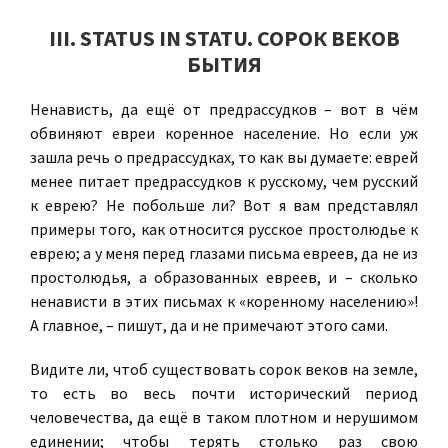
III. STATUS IN STATU. СОРОК ВЕКОВ
БЫТИЯ
Ненависть, да ещё от предрассудков – вот в чём
обвиняют евреи коренное население. Но если уж
зашла речь о предрассудках, то как вы думаете: еврей
менее питает предрассудков к русскому, чем русский
к еврею? Не побольше ли? Вот я вам представлял
примеры того, как относится русское простолюдье к
еврею; а у меня перед глазами письма евреев, да не из
простолюдья, а образованных евреев, и – сколько
ненависти в этих письмах к «коренному населению»!
А главное, – пишут, да и не примечают этого сами.
Видите ли, чтоб существовать сорок веков на земле,
то есть во весь почти исторический период
человечества, да ещё в таком плотном и нерушимом
единении; чтобы терять столько раз свою