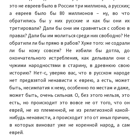
это не евреев было в России три миллиона, а русских;
а евреев было бы 80 миллионов – ну, во что
обратились бы у них русские и как бы они их
третировали? Дали бы они им сравняться с собою в
правах? Дали бы им молиться среди них свободно? Не
обратили ли бы прямо в рабов? Хуже того: не содрали
ли бы кожу совсем? Не избили бы дотла, до
окончательного истребления, как делывали они с
чужими народностями в старину, в древнюю свою
историю? Нет-с, уверяю вас, что в русском народе
нет предвзятой ненависти к еврею, а есть, может
быть, несимпатия к нему, особенно по местам и даже,
может быть, очень сильная. О, без этого нельзя, это
есть, но происходит это вовсе не от того, что он
еврей, не из племенной, не из религиозной какой-
нибудь ненависти, а происходит это от иных причин,
в которых виноват уже не коренной народ, а сам
еврей.