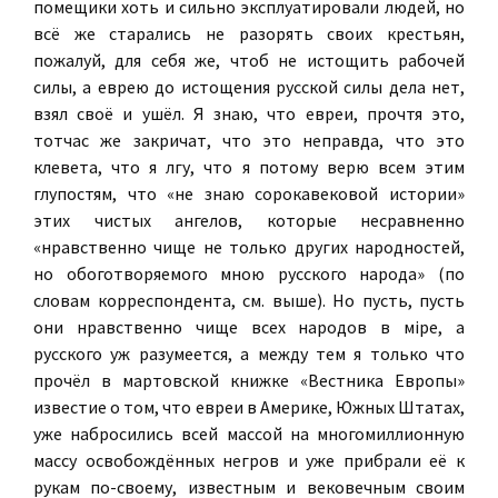
помещики хоть и сильно эксплуатировали людей, но
всё же старались не разорять своих крестьян,
пожалуй, для себя же, чтоб не истощить рабочей
силы, а еврею до истощения русской силы дела нет,
взял своё и ушёл. Я знаю, что евреи, прочтя это,
тотчас же закричат, что это неправда, что это
клевета, что я лгу, что я потому верю всем этим
глупостям, что «не знаю сорокавековой истории»
этих чистых ангелов, которые несравненно
«нравственно чище не только других народностей,
но обоготворяемого мною русского народа» (по
словам корреспондента, см. выше). Но пусть, пусть
они нравственно чище всех народов в мiре, а
русского уж разумеется, а между тем я только что
прочёл в мартовской книжке «Вестника Европы»
известие о том, что евреи в Америке, Южных Штатах,
уже набросились всей массой на многомиллионную
массу освобождённых негров и уже прибрали её к
рукам по-своему, известным и вековечным своим