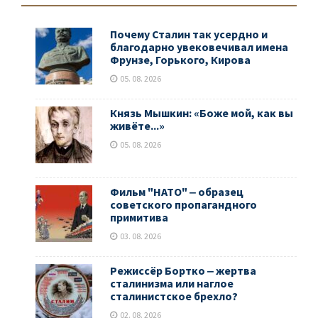
Почему Сталин так усердно и
благодарно увековечивал имена
Фрунзе, Горького, Кирова
05. 08. 2026
Князь Мышкин: «Боже мой, как вы
живёте...»
05. 08. 2026
Фильм "НАТО" ‒ образец
советского пропагандного
примитива
03. 08. 2026
Режиссёр Бортко ‒ жертва
сталинизма или наглое
сталинистское брехло?
02. 08. 2026