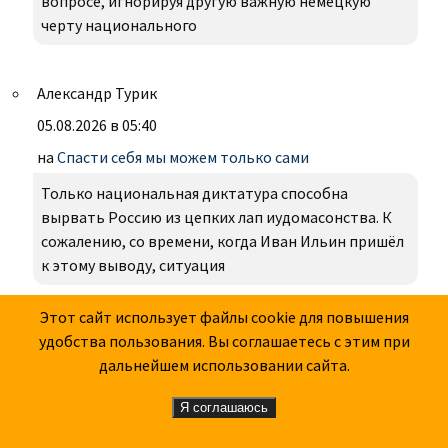
вопросе, игнорируя другую важную немецкую
черту национального
Александр Турик
05.08.2026 в 05:40
на
Спасти себя мы можем только сами
Только национальная диктатура способна
вырвать Россию из цепких лап иудомасонства. К
сожалению, со времени, когда Иван Ильин пришёл
к этому выводу, ситуация
Этот сайт использует файлы cookie для повышения
Иванович
удобства пользования. Вы соглашаетесь с этим при
дальнейшем использовании сайта.
04.08.2026 в 16:12
на
"Двести лет вместе", или Две тысячи лет
Я соглашаюсь
противостояния