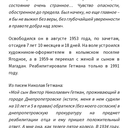
состояние очень странное… Чувство опасности,
обостренное до предела. Был начеку, но еще главное –
я бы не выжил без веры, без глубочайшей уверенности
в правоте добра над злом»
.
Освободился он в августе 1953 года, по зачетам,
отсидев 7 лет 10 месяцев и 18 дней. На воле устроился
художником-оформителем в колымском поселке
Ягодное, а в 1959-м переехал с женой и сыном в
Магадан. Реабилитировали Гетмана только в 1991
году.
Из писем Николая Гетмана:
«Мой сын Виктор Николаевич Гетман, проживающий в
городе Днепропетровске (кстати, меня в нем судили
на 10 лет и 5 в правах) обратился (без моего согласия) в
днепропетровскую прокуратуру на предмет
реабилитации отца и ему пришел положительный
ответ. А мне она, как телеге пятое колесо. В 1934 году,