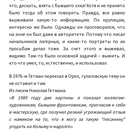
что, дескать, взять с бывшего зэка! Хотя и не принято
было тогда об этом говорить. Правда, все равно
выуживали какую-то информацию. По крупицам,
интересно же было. Однажды он проговорился, что
на зоне он был даже в авторитете. Потому что писал
начальников лагерных, и какие-то портреты по их
просьбам делал тоже. За счет этого и выживал,
видимо. Там-то было основной задачей – выжить. И
кто что умел, то, естественно, и использовал.
В 1976-м Гетман переехал в Орел, гулаговскую тему он
не оставил и там.
Из писем Николая Гетмана:
«В 1989 году две картины я показал коллегам-
художникам, бывшим фронтовикам, пригласив к себе
в мастерскую, где получил резкий угрожающий отзыв
с намеком на то, что я могу за такую "писанину"
угодить на Колыму и надолго»
.