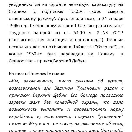
увиденную им на фронте немецкую карикатуру на
Сталина, с подписью "СССР: скоро смерть
сталинскому режиму". Арестовали всех, а 24 января
1946 года Гетман получил свои 10 лет исправительно-
трудовых лагерей по ст. 54-10 ч. 2 УК УССР
("антисоветская агитация и пропаганда"). Первые
несколько лет он отбывал в Тайшете ("Озерлаг"), в
конце 1950-го был переведен на Колыму, в
Севвостлаг – прииск Верхний Дебин.
Из писем Николая Гетмана:
«Мы, заключенные, много слыхали об артели,
возглавляемой з/к Вадимом Тумановым рядом с
прииском Верхний Дебин. Его бригада проводила
зарезки шахт без конвойной охраны, что дало
возможность выполнять и перевыполнять норму
выработки, и, естественно, получать "усиленное"
питание. Мы, и я в том числе, наслышанные об этом,
гордились таким поворотом эксплуатации. Они якобы