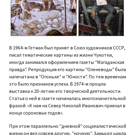
В 1964-м Гетман был принят в Союз художников СССР,
писал тематические картины из жизни Чукотки,
иногда занимался оформлением газеты "Магаданская
правда". Репродукция его картины "Оленеводы" была
напечатана в "Огоньке" и "Юности". По тем временам
это было признаком успеха. В 1974-м прошла
выставка к 20-летию его творческой деятельности.
Статья о ней в газете начиналась многозначительной
фразой: «К нам на Север Николай Иванович приехал в
конце сороковых годов».
При этом параллельно "дневной" соцреалистической
жизни он вел совсем другую, "ночную". Замысел цикла