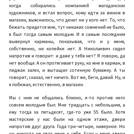
когда собирались компанией магаданских
художников, и встал вопрос, кому идти за вином в
магазин, выяснилось, что денег ни у кого нет. То, что
бежать придется мне, тут никаких сомнений не было,
я был тогда самым молодым. И я самым последним
вывернул карманы, показывая, что и у меня,
собственно, ни копейки нет. А Николаевич сидел
напротив и говорит: и даже у тебя нет? Я говорю, да
нет вообще. А он протягивает руку, ко мне в карман, в
пиджак залез, и вытащил сотенную бумажку. А ты
говорит, сказал, нет ничего. Вот же, беги, давай. Ну, и
я побежал, естественно, в магазин.
Мы с ним не общались близко, я-то против него
совсем молодым был. Мне тридцать с небольшим, а
ему тогда за пятьдесят, где-то уже 55 было. Хотя
мастерские у нас были на одном этаже, двери
напротив друг друга. Года три-четыре, наверное. Но
он никогда не звал меня к себе. Если у меня двери