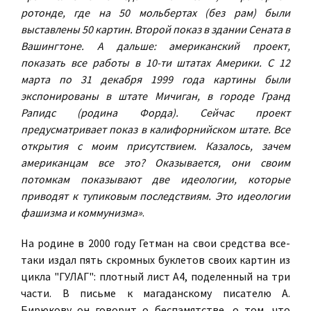
ротонде, где на 50 мольбертах (без рам) были
выставлены 50 картин. Второй показ в здании Сената в
Вашингтоне. А дальше: американский проект,
показать все работы в 10-ти штатах Америки. С 12
марта по 31 декабря 1999 года картины были
экспонированы в штате Мичиган, в городе Гранд
Рапидс (родина Форда). Сейчас проект
предусматривает показ в калифорнийском штате. Все
открытия с моим присутствием. Казалось, зачем
американцам все это? Оказывается, они своим
потомкам показывают две идеологии, которые
приводят к тупиковым последствиям. Это идеологии
фашизма и коммунизма»
.
На родине в 2000 году Гетман на свои средства все-
таки издал пять скромных буклетов своих картин из
цикла "ГУЛАГ": плотный лист А4, поделенный на три
части. В письме к магаданскому писателю А.
Бирюкову он говорит о беспамятстве, о том, что