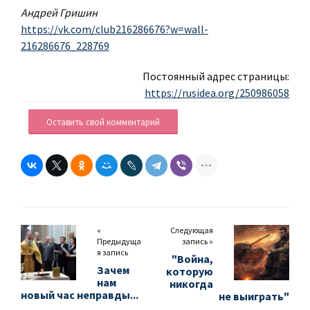
Андрей Гришин
https://vk.com/club216286676?w=wall-
216286676_228769
Постоянный адрес страницы:
https://rusidea.org/250986058
Оставить свой комментарий
«
Следующая
Предыдуща
запись »
я запись
"Война,
Зачем
которую
нам
никогда
новый час неправды...
не выиграть"