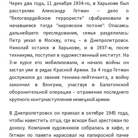
Через два года, 11 декабря 1934-го, в Харькове был
расстрелян Александр Гетман – дело о
"белогвардейском террористе" сфабриковали в
начавшемся тогда "кировском потоке". Опасаясь
дальнейшего преследования, семья разделилась:
Петр уехал в Москву, отец – в Днепропетровск.
Николай остался в Харькове, и в 1937-м, после
техникума, поступил в художественный институт. На
3-м курсе его мобилизовали, и начало войны он
застал уже в рядах Красной Армии. За 4 года Гетман
дослужился до звания техника-лейтенанта, а войну
закончил в Венгрии, участвуя в Балатонской
оборонительной операции – отражении последнего
крупного контрнаступления немецкой армии.
В Днепропетровск он приехал в октябре 1945 года,
чтобы навестить отца, где вскоре был арестован по
доносу. Компания художников собралась в кафе, и
Гетман по памяти нарисовал на папиросной пачке