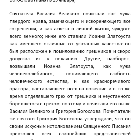
Святителя Василия Великого почитали как мужа
твердого нрава, замечающего и искореняющего все
согрешения, и как аскета в личной жизни, чуждого
всего земного; ниже его ставили Иоанна Златоуста
как имевшего отличные от указанных качества: он
был расположен к помилованию грешников и скоро
допускал их к покаянию. Другие, наоборот,
возвышали Иоанна Златоуста, как мужа
человеколюбивого, понимающего слабость
человеческого естества, и как красноречивого
оратора, наставлявшего всех на покаяние и в то же
время отделявшего грех от грешника и неустанного
боровшегося с грехом; поэтому и почитали его выше
Василия Великого и Григория Богослова. Почитатели
же святого Григория Богослова утверждали, что он
своим искусным истолкованием Священного Писания
превзошел всех славнейших представителей