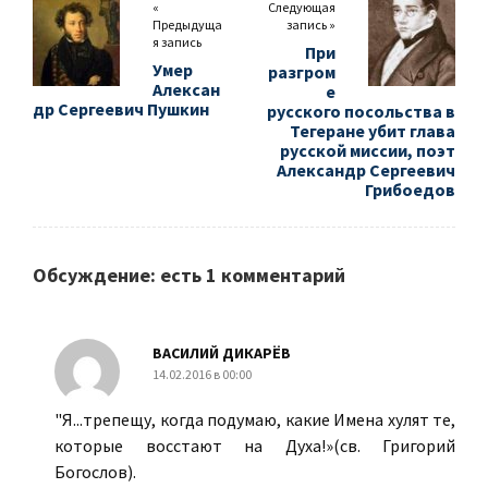
«
Следующая
Предыдуща
запись »
я запись
При
Умер
разгром
Алексан
е
др Сергеевич Пушкин
русского посольства в
Тегеране убит глава
русской миссии, поэт
Александр Сергеевич
Грибоедов
Обсуждение: есть 1 комментарий
ВАСИЛИЙ ДИКАРЁВ
14.02.2016 в 00:00
"Я...трепещу, когда подумаю, какие Имена хулят те,
которые восстают на Духа!»(св. Григорий
Богослов).