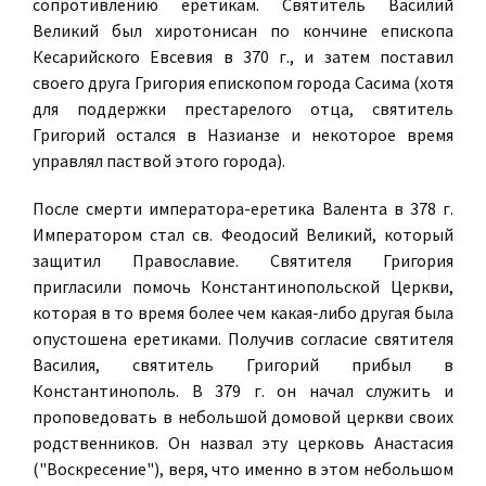
сопротивлению еретикам. Святитель Василий
Великий был хиротонисан по кончине епископа
Кесарийского Евсевия в 370 г., и затем поставил
своего друга Григория епископом города Сасима (хотя
для поддержки престарелого отца, святитель
Григорий остался в Назианзе и некоторое время
управлял паствой этого города).
После смерти императора-еретика Валента в 378 г.
Императором стал св. Феодосий Великий, который
защитил Православие. Cвятителя Григория
пригласили помочь Константинопольской Церкви,
которая в то время более чем какая-либо другая была
опустошена еретиками. Получив согласие святителя
Василия, святитель Григорий прибыл в
Константинополь. В 379 г. он начал служить и
проповедовать в небольшой домовой церкви своих
родственников. Он назвал эту церковь Анастасия
("Воскресение"), веря, что именно в этом небольшом