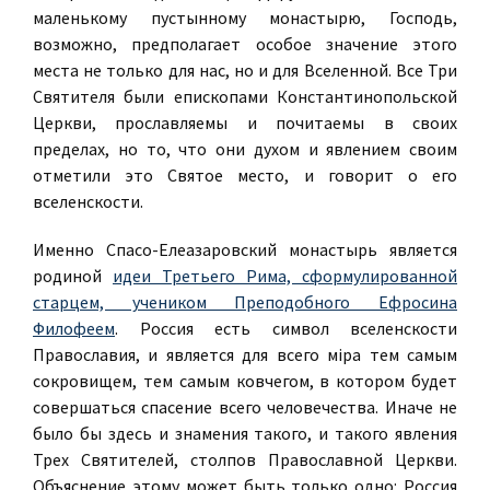
маленькому пустынному монастырю, Господь,
возможно, предполагает особое значение этого
места не только для нас, но и для Вселенной. Все Три
Святителя были епископами Константинопольской
Церкви, прославляемы и почитаемы в своих
пределах, но то, что они духом и явлением своим
отметили это Святое место, и говорит о его
вселенскости.
Именно Спасо-Елеазаровский монастырь является
родиной
идеи Третьего Рима, сформулированной
старцем, учеником Преподобного Ефросина
Филофеем
. Россия есть символ вселенскости
Православия, и является для всего мiра тем самым
сокровищем, тем самым ковчегом, в котором будет
совершаться спасение всего человечества. Иначе не
было бы здесь и знамения такого, и такого явления
Трех Святителей, столпов Православной Церкви.
Объяснение этому может быть только одно: Россия