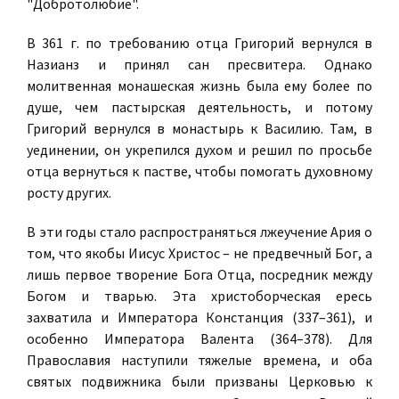
"Добротолюбие".
В 361 г. по требованию отца Григорий вернулся в
Назианз и принял сан пресвитера. Однако
молитвенная монашеская жизнь была ему более по
душе, чем пастырская деятельность, и потому
Григорий вернулся в монастырь к Василию. Там, в
уединении, он укрепился духом и решил по просьбе
отца вернуться к пастве, чтобы помогать духовному
росту других.
В эти годы стало распространяться лжеучение Ария о
том, что якобы Иисус Христос – не предвечный Бог, а
лишь первое творение Бога Отца, посредник между
Богом и тварью. Эта христоборческая ересь
захватила и Императора Констанция (337–361), и
особенно Императора Валента (364–378). Для
Православия наступили тяжелые времена, и оба
святых подвижника были призваны Церковью к