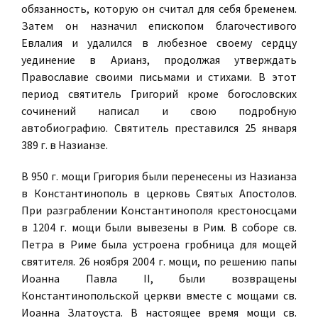
обязанность, которую он считал для себя бременем.
Затем он назначил епископом благочестивого
Евлалия и удалился в любезное своему сердцу
уединение в Арианз, продолжая утверждать
Православие своими письмами и стихами. В этот
период святитель Григорий кроме богословских
сочинений написал и свою подробную
автобиографию. Святитель преставился 25 января
389 г. в Назианзе.
В 950 г. мощи Григория были перенесены из Назианза
в Константинополь в церковь Святых Апостолов.
При разграблении Константинополя крестоносцами
в 1204 г. мощи были вывезены в Рим. В соборе св.
Петра в Риме была устроена гробница для мощей
святителя. 26 ноября 2004 г. мощи, по решению папы
Иоанна Павла II, были возвращены
Константинопольской церкви вместе с мощами св.
Иоанна Златоуста. В настоящее время мощи св.