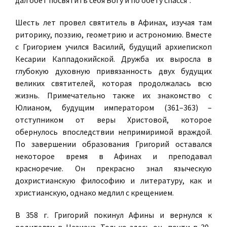
дал обет посвятить себя Богу и по обету спасся".
Шесть лет провел святитель в Афинах, изучая там
риторику, поэзию, геометрию и астрономию. Вместе
с Григорием учился Василий, будущий архиепископ
Кесарии Каппадокийской. Дружба их выросла в
глубокую духовную привязанность двух будущих
великих святителей, которая продолжалась всю
жизнь. Примечательно также их знакомство с
Юлианом, будущим императором (361–363) –
отступником от веры Христовой, которое
обернулось впоследствии непримиримой враждой.
По завершении образования Григорий оставался
некоторое время в Афинах и преподавал
красноречие. Он прекрасно знал языческую
дохристианскую философию и литературу, как и
христианскую, однако медлил с крещением.
В 358 г. Григорий покинул Афины и вернулся к