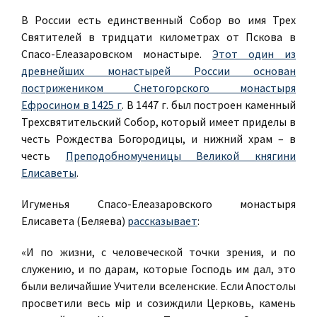
В России есть единственный Собор во имя Трех
Святителей в тридцати километрах от Пскова в
Спасо-Елеазаровском монастыре.
Этот один из
древнейших монастырей России основан
пострижеником Снетогорского монастыря
Ефросином в 1425 г
. В 1447 г. был построен каменный
Трехсвятительский Собор, который имеет приделы в
честь Рождества Богородицы, и нижний храм – в
честь
Преподобномученицы Великой княгини
Елисаветы
.
Игуменья Спасо-Елеазаровского монастыря
Елисавета (Беляева)
рассказывает
:
«И по жизни, с человеческой точки зрения, и по
служению, и по дарам, которые Господь им дал, это
были величайшие Учители вселенские. Если Апостолы
просветили весь мiр и созиждили Церковь, камень