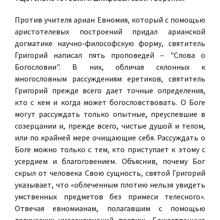
Против учителя ариан Евномия, который с помощью
аристотелевых построений придал арианской
догматике научно-философскую форму, святитель
Григорий написал пять проповедей – "Слова о
Богословии". В них, обличая склонных к
многословным рассуждениям еретиков, святитель
Григорий прежде всего дает точные определения,
кто с кем и когда может богословствовать. О Боге
могут рассуждать только опытные, преуспевшие в
созерцании и, прежде всего, чистые душой и телом,
или по крайней мере очищающие себя. Рассуждать о
Боге можно только с тем, кто приступает к этому с
усердием и благоговением. Объяснив, почему Бог
скрыл от человека Свою сущность, святой Григорий
указывает, что «облеченным плотию нельзя увидеть
умственных предметов без примеси телесного».
Отвечая евномианам, полагавшим с помощью