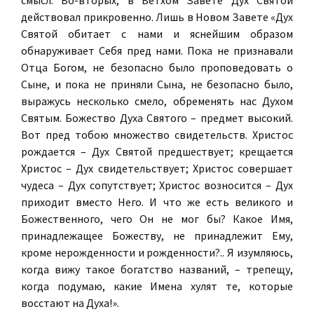
смысл. Во-вторых, в Ветхом Завете Дух Святой
действовал прикровенно. Лишь в Новом Завете «Дух
Святой обитает с нами и яснейшим образом
обнаруживает Себя пред нами. Пока не признавали
Отца Богом, не безопасно было проповедовать о
Сыне, и пока не приняли Сына, не безопасно было,
выражусь несколько смело, обременять нас Духом
Святым. Божество Духа Святого – предмет высокий.
Вот пред тобою множество свидетельств. Христос
рождается – Дух Святой предшествует; крещается
Христос – Дух свидетельствует; Христос совершает
чудеса – Дух сопутствует; Христос возносится – Дух
приходит вместо Него. И что же есть великого и
Божественного, чего Он не мог бы? Какое Имя,
принадлежащее Божеству, не принадлежит Ему,
кроме нерожденности и рожденности?.. Я изумляюсь,
когда вижу такое богатство названий, – трепещу,
когда подумаю, какие Имена хулят те, которые
восстают на Духа!».