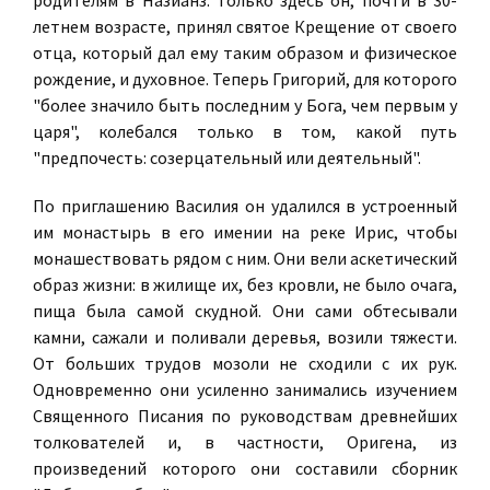
родителям в Назианз. Только здесь он, почти в 30-
летнем возрасте, принял святое Крещение от своего
отца, который дал ему таким образом и физическое
рождение, и духовное. Теперь Григорий, для которого
"более значило быть последним у Бога, чем первым у
царя", колебался только в том, какой путь
"предпочесть: созерцательный или деятельный".
По приглашению Василия он удалился в устроенный
им монастырь в его имении на реке Ирис, чтобы
монашествовать рядом с ним. Они вели аскетический
образ жизни: в жилище их, без кровли, не было очага,
пища была самой скудной. Они сами обтесывали
камни, сажали и поливали деревья, возили тяжести.
От больших трудов мозоли не сходили с их рук.
Одновременно они усиленно занимались изучением
Священного Писания по руководствам древнейших
толкователей и, в частности, Оригена, из
произведений которого они составили сборник