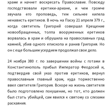
храме и начнет воскресать Православие. Повсюду
господствовали еретики-ариане, и чем громче
звучала его проповедь, тем сильнее кипела
ненависть еретиков. В ночь на Пасху 21 апреля 379 г.,
когда святитель Григорий совершал Крещение
новообращенных, толпа вооруженных еретиков
ворвалась в храм и обрушила на православных град
камней, убив одного епископа и ранив Григория. Но
он с еще большим усердием продолжал свое дело.
24 ноября 380 г. по завершении войны с готами в
Константинополь прибыл Император Феодосий и,
подтвердив свой указ против еретиков, вернул
православным главный храм, куда торжественно
ввел святителя Григория. Вскоре на жизнь святителя
было подготовлено покушение, но тот, кто должен
был стать убийцей, сам явился к святому со слезами
раскаяния.