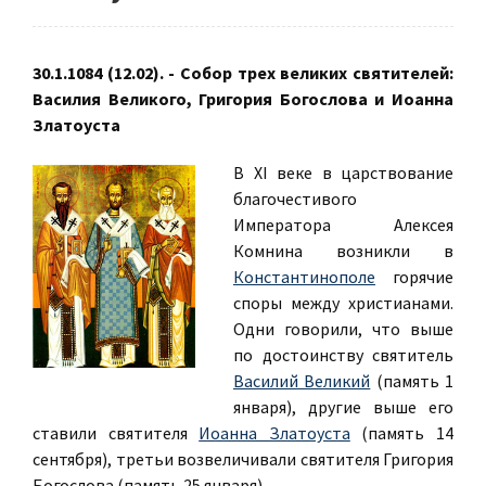
30.1.1084 (12.02). - Собор трех великих святителей:
Василия Великого, Григория Богослова и Иоанна
Златоуста
В XI веке в царствование
благочестивого
Императора Алексея
Комнина возникли в
Константинополе
горячие
споры между христианами.
Одни говорили, что выше
по достоинству святитель
Василий Великий
(память 1
января), другие выше его
ставили святителя
Иоанна Златоуста
(память 14
сентября), третьи возвеличивали святителя Григория
Богослова (память 25 января).