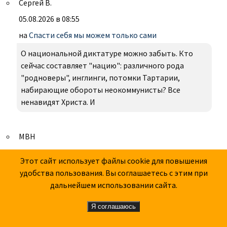
Сергей В.
05.08.2026 в 08:55
на
Спасти себя мы можем только сами
О национальной диктатуре можно забыть. Кто
сейчас составляет "нацию": различного рода
"родноверы", инглинги, потомки Тартарии,
набирающие обороты неокоммунисты? Все
ненавидят Христа. И
МВН
05.08.2026 в 08:45
Этот сайт использует файлы cookie для повышения
на
Тогда и теперь
удобства пользования. Вы соглашаетесь с этим при
дальнейшем использовании сайта.
А.С., с темой Гитлера ты меня постоянно удивляешь
его защитой. Тебе не кажется, что именно
Я соглашаюсь
гитлеровская колонизаторская Остполитик была
причиной нелояльности русских