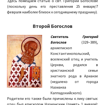
Здесь помещаем статью о свт. Григории Богослове
(поскольку день его преставления 25 января/7
февраля наиболее близок к сегодняшнему празднику).
Второй Богослов
Святитель Григорий
Богослов
(329–389),
архиепископ
Константинопольский,
вселенский отец и учитель
Церкви, родился в
христианской семье
знатного рода в Арианзе
(недалеко от города
Назианза
Каппадокийского).
Родители его также были причислены к лику святых:
отец был епископом Назианским (память 1 января);