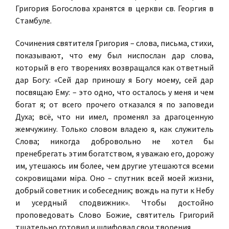
Григория Богослова хранятся в церкви св. Георгия в
Стамбуле.
Сочинения святителя Григория – слова, письма, стихи,
показывают, что ему был ниспослан дар слова,
который в его творениях возвращался как ответный
дар Богу: «Сей дар приношу я Богу моему, сей дар
посвящаю Ему: – это одно, что осталось у меня и чем
богат я; от всего прочего отказался я по заповеди
Духа; всё, что ни имел, променял за драгоценную
жемчужину. Только словом владею я, как служитель
Слова; никогда добровольно не хотел бы
пренебрегать этим богатством, я уважаю его, дорожу
им, утешаюсь им более, чем другие утешаются всеми
сокровищами мiра. Оно – спутник всей моей жизни,
добрый советник и собеседник; вождь на пути к Небу
и усердный сподвижник». Чтобы достойно
проповедовать Слово Божие, святитель Григорий
тщательно готовил и шлифовал свои творения.