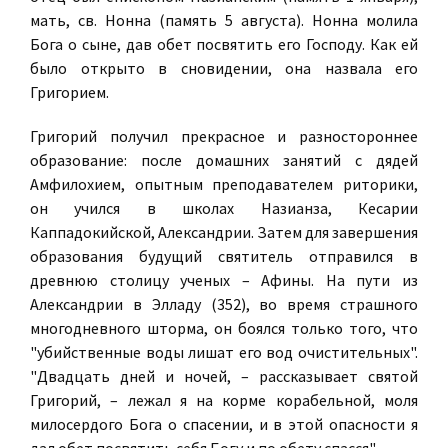
мать, св. Нонна (память 5 августа). Нонна молила
Бога о сыне, дав обет посвятить его Господу. Как ей
было открыто в сновидении, она назвала его
Григорием.
Григорий получил прекрасное и разностороннее
образование: после домашних занятий с дядей
Амфилохием, опытным преподавателем риторики,
он учился в школах Назианза, Кесарии
Каппадокийской, Александрии. Затем для завершения
образования будущий святитель отправился в
древнюю столицу ученых – Афины. На пути из
Александрии в Элладу (352), во время страшного
многодневного шторма, он боялся только того, что
"убийственные воды лишат его вод очистительных".
"Двадцать дней и ночей, – рассказывает святой
Григорий, – лежал я на корме корабельной, моля
милосердого Бога о спасении, и в этой опасности я