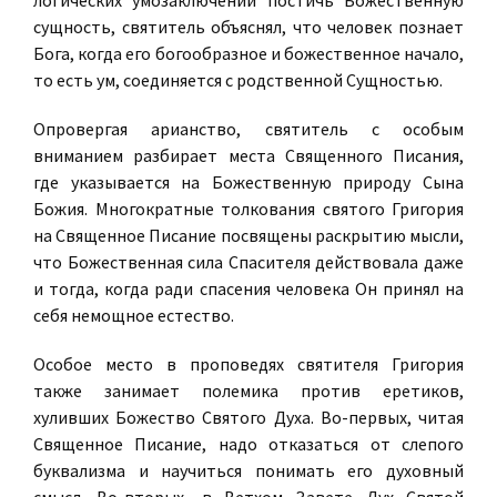
логических умозаключений постичь Божественную
сущность, святитель объяснял, что человек познает
Бога, когда его богообразное и божественное начало,
то есть ум, соединяется с родственной Сущностью.
Опровергая арианство, святитель с особым
вниманием разбирает места Священного Писания,
где указывается на Божественную природу Сына
Божия. Многократные толкования святого Григория
на Священное Писание посвящены раскрытию мысли,
что Божественная сила Спасителя действовала даже
и тогда, когда ради спасения человека Он принял на
себя немощное естество.
Особое место в проповедях святителя Григория
также занимает полемика против еретиков,
хуливших Божество Святого Духа. Во-первых, читая
Священное Писание, надо отказаться от слепого
буквализма и научиться понимать его духовный