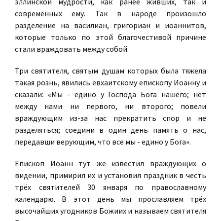
эллинской мудрости, как ранее живших, так и
современных ему. Так в народе произошло
разделение на василиан, григориан и иоаннитов,
которые только по этой благочестивой причине
стали враждовать между собой.
Три святителя, святым душам которых была тяжела
такая рознь, явились евхаитскому епископу Иоанну и
сказали: «Мы - едино у Господа Бога нашего; нет
между нами ни первого, ни второго; повели
враждующим из-за нас прекратить спор и не
разделяться; соедини в один день память о нас,
передавши верующим, что все мы - едино у Бога».
Епископ Иоанн тут же известил враждующих о
видении, примирил их и установил праздник в честь
трёх святителей 30 января по православному
календарю. В этот день мы прославляем трёх
высочайших угодников Божиих и называем святителя