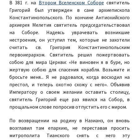
В 381 г. на
Втором Вселенском Соборе
святитель
Григорий был утвержден в сане архиепископа
Константинопольского. По кончине Антиохийского
архиерея Мелетия святитель председательствовал
на Соборе. Надеясь уврачевать возникшие
нестроения, он уступил тем, которые не захотели
считать св. Григория Константинопольским
первоиерархом. Святитель решил пожертвовать
собою для мира Церкви: «Не виновен я в буре, но
жертвую собою для спасения корабля. Возьмите и
бросьте меня... Я не радовался, когда восходил на
престол, и теперь охотно схожу с него». Объявив
Императору о своем желании оставить столицу,
святитель Григорий еще раз явился на Собор, в
прощальном слове попросив отпустить его с миром.
По возвращении на родину в Назианз, он вновь
возглавил там епархию, не переставая просить
митрополита Тианского снять с него эту