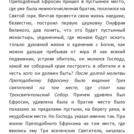
Преподобный Ефросин пришел в пустынное место,
где уже была немногочисленная братия, поселился на
Святой горе. Мечтая провести свою жизнь наедине,
безвестно, построил первую церковку Онуфрия
Великого, дав понять, что это будет пустынный
монастырь, уединенный, где монахи будут искать
только духовной жизни и единения с Богом, как
можно дальше пребывая от мiра. И как всякий
подвижник, устрояя обитель, он молился Господу,
какой же соборный храм построить в обители и в
честь кого он должен быть?
После долгой молитвы
Преподобному Ефросину было видение Трех
святителей на том месте, где стоит наш
Трехсвятительский Собор
. Причем удивлен был
Ефросин, удивлена была и братия: место было
показано за пределами пустыни, на берегу реки, в
неудобном месте. Но Господь указал именно так. При
жизни Преподобного Ефросина на том месте, где
явились ему Три вселенских Святители, началась