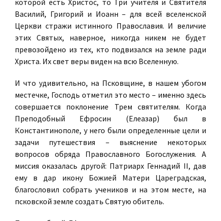
которой есть Христос, то Три учителя и Святителя
Василий, Григорий и Иоанн – для всей вселенской
Церкви стражи истинного Православия. И величие
этих Святых, наверное, никогда никем не будет
превозойдено из тех, кто подвизался на земле ради
Христа. Их свет веры виден на всю Вселенную.
И что удивительно, на Псковщине, в нашем убогом
местечке, Господь отметил это место – именно здесь
совершается поклонение Трем святителям. Когда
Преподобный Ефросин (Елеазар) был в
Константинополе, у него были определенные цели и
задачи путешествия – выяснение некоторых
вопросов обряда Православного Богослужения. А
миссия оказалась другой: Патриарх Геннадий II, дав
ему в дар икону Божией Матери Цареградская,
благословил собрать учеников и на этом месте, на
псковской земле создать Святую обитель.