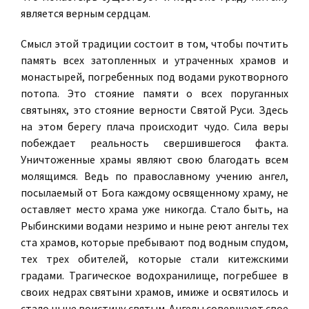
является верным сердцам.
Смысл этой традиции состоит в том, чтобы почтить
память всех затопленных и утраченных храмов и
монастырей, погребенных под водами рукотворного
потопа. Это стояние памяти о всех поруганных
святынях, это стояние верности Святой Руси. Здесь
на этом берегу плача происходит чудо. Сила веры
побеждает реальность свершившегося факта.
Уничтоженные храмы являют свою благодать всем
молящимся. Ведь по православному учению ангел,
посылаемый от Бога каждому освященному храму, не
оставляет место храма уже никогда. Стало быть, на
Рыбинскими водами незримо и ныне реют ангелы тех
ста храмов, которые пребывают под водным спудом,
тех трех обителей, которые стали китежскими
градами. Трагическое водохранилище, погребшее в
своих недрах святыни храмов, имиже и освятилось и
стало ныне воистину святым. Ангелы совершают свое