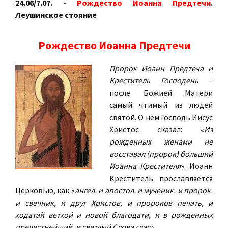
24.06/7.07. -
Рождество Иоанна Предтечи
.
Леушинское стояние
Рождество Иоанна Предтечи
Пророк Иоанн Предтеча и
Креститель Господень
–
после Божией Матери
самый чтимый из людей
святой. О нем Господь Иисус
Христос сказал: «
Из
рожденных женами не
восставал (пророк) больший
Иоанна Крестителя
». Иоанн
Креститель прославляется
Церковью, как «
ангел, и апостол, и мученик, и пророк,
и свечник, и друг Христов, и пророков печать, и
ходатай ветхой и новой благодати, и в рожденных
пречестнейший, и светлый Слова глас
».