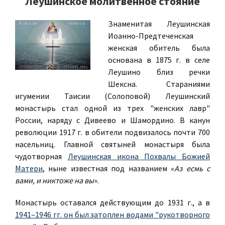
Леушинское молитвенное стояние
Знаменитая
Леушинская
Иоанно-Предтеченская
женская обитель была
основана в 1875 г. в селе
Леушино близ речки
Шексна. Стараниями
игумении Таисии (Солоповой) Леушинский
монастырь стал одной из трех "женских лавр"
России, наряду с Дивеево и Шамордино. В канун
революции 1917 г. в обители подвизалось почти 700
насельниц. Главной святыней монастыря была
чудотворная
Леушинская икона Похвалы Божией
Матери
, ныне известная под названием «
Аз есмь с
вами, и никтоже на вы
».
Монастырь оставался действующим до 1931 г., а в
1941–1946 гг. он был затоплен водами "рукотворного