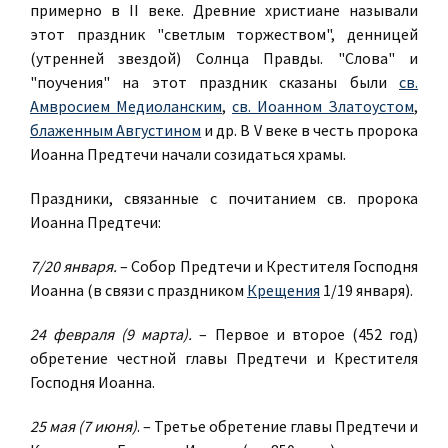
примерно в II веке. Древние христиане называли
этот праздник "светлым торжеством", денницей
(утренней звездой) Солнца Правды. "Слова" и
"поучения" на этот праздник сказаны были
св.
Амвросием Медиоланским
,
св. Иоанном Златоустом
,
блаженным Августином
и др. В V веке в честь пророка
Иоанна Предтечи начали созидаться храмы.
Праздники, связанные с почитанием св. пророка
Иоанна Предтечи:
7/20 января.
– Собор Предтечи и Крестителя Господня
Иоанна (в связи с праздником
Крещения
1/19 января).
24 февраля (9 марта).
– Первое и второе (452 год)
обретение честной главы Предтечи и Крестителя
Господня Иоанна.
25 мая (7 июня)
. – Третье обретение главы Предтечи и