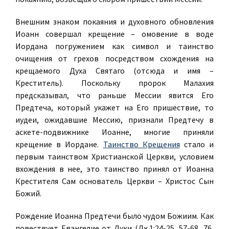
Внешним знаком покаяния и духовного обновления
Иоанн совершал крещение – омовение в воде
Иордана погружением как символ и таинство
очищения от грехов посредством схождения на
крещаемого Духа Святаго (отсюда и имя –
Креститель). Поскольку пророк Малахия
предсказывал, что раньше Мессии явится Его
Предтеча, который укажет на Его пришествие, то
иудеи, ожидавшие Мессию, признали Предтечу в
аскете-подвижнике Иоанне, многие приняли
крещение в Иордане.
Таинство Крещения
стало и
первым таинством Христианской Церкви, условием
вхождения в нее, это таинство принял от Иоанна
Крестителя Сам основатель Церкви – Христос Сын
Божий.
Рождение Иоанна Предтечи было чудом Божиим. Как
повествует Евангелие от Луки (Лк.1:24-25, 57-68, 76,