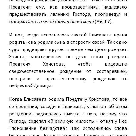
Предтечи: ему, как провозвестнику, надлежало
предшествовать явлению Господа, проповедуя и
говоря:
Идет за мной Сильнейший меня
(Мк. 1:7).
И вот, когда исполнилось святой Елисавете время
родить, она родила сына в старости своей. Так одно
чудо предваряет другое: прежде чем Дева рождает
Христа, заматеревшая во днях своих рождает
Предтечу Христова, чтобы видевшие
сверхъестественное рождение от состаревшей,
поверили и преестественному рождению от
небрачной Девицы.
Когда Елисавета родила Предтечу Христова, то все
ее сродники, соседи и знакомые, услышав об этом
рождении, радовались вместе с нею, потому что
Господь соделал ей великую милость – отнял у Нее
"поношение безчадства". Так исполнились слова
благовестника Божия архангела Гавриила, который