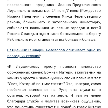
престольного праздника Иоанно-Предтеченского
Леушинского монастыря 24 июня/7 июля (Рождество
Иоанна Предтечи) у селения Мякса Череповецкого
района, ближайшего к затопленному монастырю,
собираются паломники из разных городов и весей
России. С каждым годом число богомольцев на берегу
Рыбинского моря становится все больше и больше.
Священник Геннадий Беловолов описывает одно из
последних стояний
:
«К Леушинскому кресту приносят множество
обожженных свечек Божией Матери, зажигаемых на
камнях у креста и знаменующих своим пламенем тот
"Свет, Который во тьме светит". Это, наверно, самая
необычная всенощная на Руси, она служится в
обители, которой нет на земле. И тем не менее
благодаря службе и молитве возникает ощущение,
что монастырь существует и подобно граду Китежу