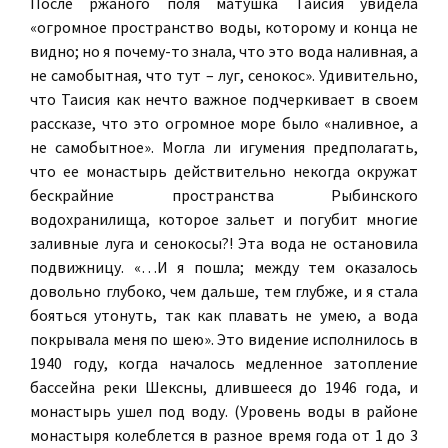
После ржаного поля матушка Таисия увидела
«огромное пространство воды, которому и конца не
видно; но я почему-то знала, что это вода наливная, а
не самобытная, что тут – луг, сенокос». Удивительно,
что Таисия как нечто важное подчеркивает в своем
рассказе, что это огромное море было «наливное, а
не самобытное». Могла ли игумения предполагать,
что ее монастырь действительно некогда окружат
бескрайние пространства Рыбинского
водохранилища, которое зальет и погубит многие
заливные луга и сенокосы?! Эта вода не остановила
подвижницу. «…И я пошла; между тем оказалось
довольно глубоко, чем дальше, тем глубже, и я стала
бояться утонуть, так как плавать не умею, а вода
покрывала меня по шею». Это видение исполнилось в
1940 году, когда началось медленное затопление
бассейна реки Шексны, длившееся до 1946 года, и
монастырь ушел под воду. (Уровень воды в районе
монастыря колеблется в разное время года от 1 до 3