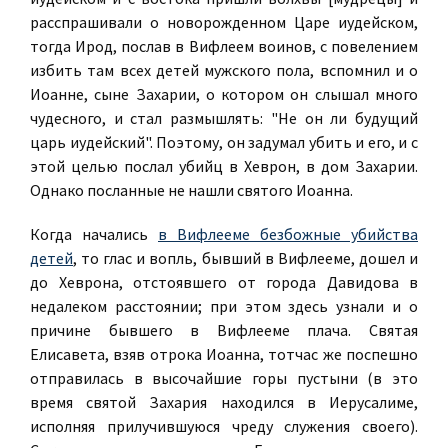
расспрашивали о новорожденном Царе иудейском,
тогда Ирод, послав в Вифлеем воинов, с повелением
избить там всех детей мужского пола, вспомнил и о
Иоанне, сыне Захарии, о котором он слышал много
чудесного, и стал размышлять: "Не он ли будущий
царь иудейский". Поэтому, он задумал убить и его, и с
этой целью послал убийц в Хеврон, в дом Захарии.
Однако посланные не нашли святого Иоанна.
Когда начались
в Вифлееме безбожные убийства
детей
, то глас и вопль, бывший в Вифлееме, дошел и
до Хеврона, отстоявшего от города Давидова в
недалеком расстоянии; при этом здесь узнали и о
причине бывшего в Вифлееме плача. Святая
Елисавета, взяв отрока Иоанна, тотчас же поспешно
отправилась в высочайшие горы пустыни (в это
время святой Захария находился в Иерусалиме,
исполняя прилучившуюся чреду служения своего).