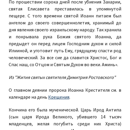
По прошествии сорока дней после убиения Захарии,
святая Елисавета преставилась в упомянутой
пещере. С того времени святой Иоанн питаем был
ангелом до своего совершеннолетия, хранимый до
дня явления своего израильскому народу. Так хранила
и покрывала рука Божия святого Иоанна, да
предыдет он перед лицем Господним духом и силой
Илииной, и уготовит путь Ему, грядущему спасти род
человеческий. За все сие да славится Христос, Бог и
Спас наш, со Отцом и Святым Духом во веки. Аминь».
Из "Жития святых святителя Димитрия Ростовского"
О главном деянии пророка Иоанна Крестителя см. в
календаре на день
Крещения
.
Кончина его была мученической. Царь Ирод Антипа
(сын царя Ирода Великого, убившего 14 тысяч
младенцев, желая погубить среди них Христа)