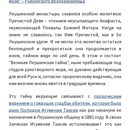
моря" – Рыбинского водохранилища
.
Леушинский монастырь славился особою молитвою
Пречистой Деве – чтением неусыпающего Акафиста,
неумолкающей Похвалы Божией Матери. Нигде на
земле не славилось так Имя Пречистой, как в Ее
Леушинском уделе. И не могла эта молитва остаться
безплодной и прекратиться: она продолжается в
ином, тайном виде по сей день. В этом и состоит
"Великая Леушинская тайна", ныне пребывающая под
спудом рукотворного моря, но духовно действующая
для всей Руси и, согласно пророческому видению, она
нам воочию вновь явится в грядущие времена.
Эту тайну верующие связывают с
пророческим
видением о грядущих судьбах обители, которое было
дано Господом Игумении Таисии
как раз накануне ее
назначения в Леушинскую общину в 1881 году. В своих
Записках Игумения Таисия истолковывает это как