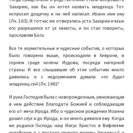
Захарию, как бы он хотел назвать младенца. Тот
испросил дощечку и на ней написал:
Иоанн имя ему
(Лк. 1:63). И тотчас же отверзлись уста Захарии и язык
его разрешился от уз немоты, и он стал говорить,
прославляя Бога.
Все те изумительные и чудесные события, о которых
было говорено выше, происходили в Хевроне, в
горнем граде колена Иудова, посреди нагорной
страны. И все слышавшие об этих событиях много
дивились и с недоумением думали:
что будет
младенец сей
(Лк. 1:66)?
И рука Господня была с новорожденным, умножающая
в нем действие благодати Божией и соблюдающая
его от меча Ирода. Ибо о чудесном рождении Иоанна
дошел слух и до Ирода, и он много дивился ему. Когда
же родился Господь наш Иисус Христос в Вифлееме
иудейском и с востока пришли волхвы [мудрецы] и