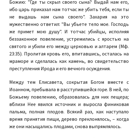
Божию: "Где ты скрыл своего сына? Выдай нам его,
ибо царь приказал нам тотчас же убить тебя, если ты
не выдашь нам сына своего". Захария на это
мужественно ответил: "Вы убьете тело мое. Господь
же примет мою душу". И тотчас убийцы, исполняя
беззаконное повеление, устремились с яростью на
святого и убили его между церковью и алтарем (Мф.
23:35). Пролитая кровь его, впитавшись, осталась на
мраморе и сделалась как камень, во свидетельство
преступления Ирода и его вечного осуждения.
Между тем Елисавета, сокрытая Богом вместе с
Иоанном, пребывала в расступившейся горе. В ней, по
Божьему повелению, образовалась для них пещера;
вблизи Нее явился источник и выросла финиковая
пальма, полная плодов. Всякий раз, как наступало
время принятия пищи, дерево преклонялось, – когда
же они насыщались плодами, снова выпрямлялось.