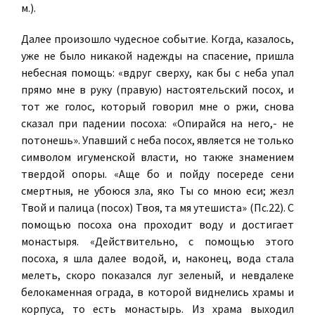
м.).
Далее произошло чудесное событие. Когда, казалось,
уже не было никакой надежды на спасение, пришла
небесная помощь: «вдруг сверху, как бы с неба упал
прямо мне в руку (правую) настоятельский посох, и
тот же голос, который говорил мне о ржи, снова
сказал при падении посоха: «Опирайся на него,- не
потонешь». Упавший с неба посох, является не только
символом игуменской власти, но также знамением
твердой опоры. «Аще бо и пойду посереде сени
смертныя, не убоюся зла, яко Ты со мною еси; жезл
Твой и палица (посох) Твоя, та мя утешиста» (Пс.22). С
помощью посоха она проходит воду и достигает
монастыря. «Действительно, с помощью этого
посоха, я шла далее водой, и, наконец, вода стала
мелеть, скоро показался луг зеленый, и невдалеке
белокаменная ограда, в которой виднелись храмы и
корпуса, то есть монастырь. Из храма выходил