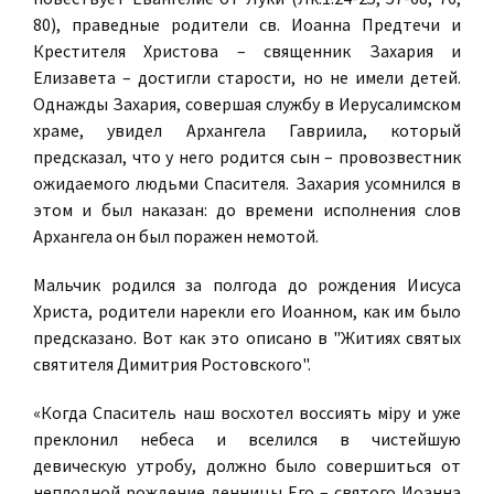
80), праведные родители св. Иоанна Предтечи и
Крестителя Христова – священник Захария и
Елизавета – достигли старости, но не имели детей.
Однажды Захария, совершая службу в Иерусалимском
храме, увидел Архангела Гавриила, который
предсказал, что у него родится сын – провозвестник
ожидаемого людьми Спасителя. Захария усомнился в
этом и был наказан: до времени исполнения слов
Архангела он был поражен немотой.
Мальчик родился за полгода до рождения Иисуса
Христа, родители нарекли его Иоанном, как им было
предсказано. Вот как это описано в "Житиях святых
святителя Димитрия Ростовского".
«Когда Спаситель наш восхотел воссиять міру и уже
преклонил небеса и вселился в чистейшую
девическую утробу, должно было совершиться от
неплодной рождение денницы Его – святого Иоанна