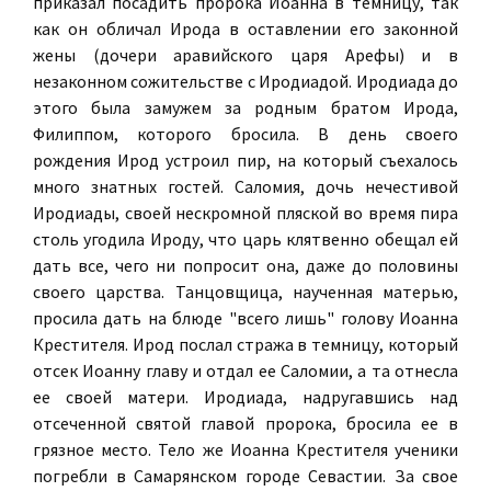
приказал посадить пророка Иоанна в темницу, так
как он обличал Ирода в оставлении его законной
жены (дочери аравийского царя Арефы) и в
незаконном сожительстве с Иродиадой. Иродиада до
этого была замужем за родным братом Ирода,
Филиппом, которого бросила. В день своего
рождения Ирод устроил пир, на который съехалось
много знатных гостей. Саломия, дочь нечестивой
Иродиады, своей нескромной пляской во время пира
столь угодила Ироду, что царь клятвенно обещал ей
дать все, чего ни попросит она, даже до половины
своего царства. Танцовщица, наученная матерью,
просила дать на блюде "всего лишь" голову Иоанна
Крестителя. Ирод послал стража в темницу, который
отсек Иоанну главу и отдал ее Саломии, а та отнесла
ее своей матери. Иродиада, надругавшись над
отсеченной святой главой пророка, бросила ее в
грязное место. Тело же Иоанна Крестителя ученики
погребли в Самарянском городе Севастии. За свое