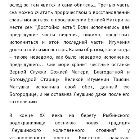
вслед за тем явится и сама обитель... Третью часть
сна можно считать пророчеством о восстановлении
славы монастыря, о прославлении Божией Матери на
месте сем "Достойно есть". Если исполнились две
предыдущие части видения, видимо, предстоит
исполниться и этой последней части. Игумения
должна войти монастырь. Каким образом, как и когда
– также неведомо, как было неведомо исполнение
предыдущего… Сие море хранит честные останки
Верной Служки Божией Матери, Благодатной и
Богомудрой Старицы Великой Игумении Таисии.
Матушка исполнила свой обет, данный ею
Богородице, и не оставила Леушино даже после его
затопления».
В конце ХХ века на берегу Рыбинского
водохранилища возникла новая традиция
"Леушинского молитвенного стояния" у
установленного креста. Ежегодно накануне