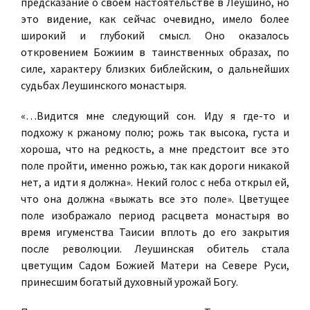
предсказание о своем настоятельстве в Леушино, но
это видение, как сейчас очевидно, имело более
широкий и глубокий смысл. Оно оказалось
откровением Божиим в таинственных образах, по
силе, характеру близких библейским, о дальнейших
судьбах Леушинского монастыря.
«…Видится мне следующий сон. Иду я где-то и
подхожу к ржаному полю; рожь так высока, густа и
хороша, что на редкость, а мне предстоит все это
поле пройти, именно рожью, так как дороги никакой
нет, а идти я должна». Некий голос с неба открыл ей,
что она должна «выжать все это поле». Цветущее
поле изображало период расцвета монастыря во
время игуменства Таисии вплоть до его закрытия
после революции. Леушинская обитель стала
цветущим Садом Божией Матери на Севере Руси,
принесшим богатый духовный урожай Богу.