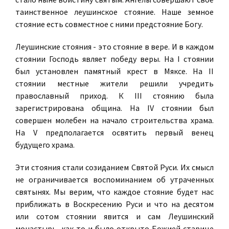
таинственное леушинское стояние. Наше земное
стояние есть совместное с ними предстояние Богу.
Леушинские стояния - это стояние в вере. И в каждом
стоянии Господь являет победу веры. На I стоянии
был установлен памятный крест в Мяксе. На II
стоянии местные жители решили учредить
православный приход. К III стоянию была
зарегистрирована община. На IV стоянии был
совершен молебен на начало строительства храма.
На V предполагается освятить первый венец
будущего храма.
Эти стояния стали созиданием Святой Руси. Их смысл
не ограничивается воспоминанием об утраченных
святынях. Мы верим, что каждое стояние будет нас
приближать в Воскресению Руси и что на десятом
или сотом стоянии явится и сам Леушинский
монастырь, как то и было открыто Божией старице