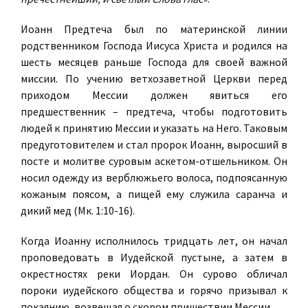
Иоанн Предтеча был по материнской линии
родственником Господа Иисуса Христа и родился на
шесть месяцев раньше Господа для своей важной
миссии. По учению ветхозаветной Церкви перед
приходом Мессии должен явиться его
предшественник – предтеча, чтобы подготовить
людей к принятию Мессии и указать на Него. Таковым
предуготовителем и стал пророк Иоанн, выросший в
посте и молитве суровым аскетом-отшельником. Он
носил одежду из верблюжьего волоса, подпоясанную
кожаным поясом, а пищей ему служила саранча и
дикий мед (Мк. 1:10-16).
Когда Иоанну исполнилось тридцать лет, он начал
проповедовать в Иудейской пустыне, а затем в
окрестностях реки Иордан. Он сурово обличал
пороки иудейского общества и горячо призывал к
покаянию, возвещая о скором пришествии Мессии.