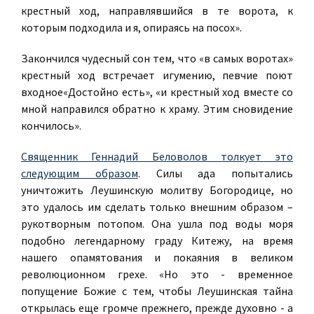
крестный ход, направлявшийся в те ворота, к
которым подходила и я, опираясь на посох».
Закончился чудесный сон тем, что «в самых воротах»
крестный ход встречает игумению, певчие поют
входное«Достойно есть», «и крестный ход вместе со
мной направился обратно к храму. Этим сновидение
кончилось».
Священник Геннадий Беловолов толкует это
следующим образом
. Силы ада попытались
уничтожить Леушинскую молитву Богородице, но
это удалось им сделать только внешним образом –
рукотворным потопом. Она ушла под воды моря
подобно легендарному граду Китежу, на время
нашего опамятования и покаяния в великом
революционном грехе. «Но это - временное
попущение Божие с тем, чтобы Леушинская тайна
открылась еще громче прежнего, прежде духовно - а