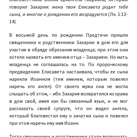
говорил Захарии:
жена твоя Елисавета родит тебе
сына, и многие о рождении его возрадуются
(Лк. 1:13-
14).
В восьмой день по рождении Предтечи пришли
священники и родственники Захарии в дом его для
участия в обряде обрезания младенца; при этом они
хотели назвать его именем отца – Захариею. Но мать
младенца не соглашалась на то. По пророческому
предвидению Елисавета настаивала, чтобы ее сына
нарекли Иоанном (тем именем, которым повелел
наречь его ангел). От своего мужа она не могла
слышать об этом, – ибо Захария возвратился из храма
в дом свой, имея как бы связанный язык, и не мог
рассказать своей супруге, что он видел ангела,
который благовестил ему о зачатии сына и повелел
при этом наречь ему имя Иоанн.
Тогда священники и родственники стали вопрошать