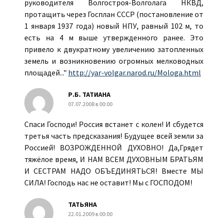
руководителя Волгостроя-Волголага НКВД,
протащить через Госплан СССР (постановление от
1 января 1937 года) новый НПУ, равный 102 м, то
есть на 4 м выше утвержденного ранее. Это
привело к двукратному увеличению затопленных
земель и возникновению огромных мелководных
площадей..."
http://yar-volgar.narod.ru/Mologa.html
Р.Б. ТАТИАНА
07.07.2008 в 00:00
Спаси Господи! Россия встанет с колен! И сбудется
третья часть предсказания! Будущее всей земли за
Россией! ВОЗРОЖДЕННОЙ ДУХОВНО! Да,Грядет
тяжёлое время, И НАМ ВСЕМ ДУХОВНЫМ БРАТЬЯМ
И СЕСТРАМ НАДО ОБЪЕДИНЯТЬСЯ! Вместе МЫ
СИЛА! Господь нас не оставит! Мы с ГОСПОДОМ!
ТАТЬЯНА
22.01.2009 в 00:00