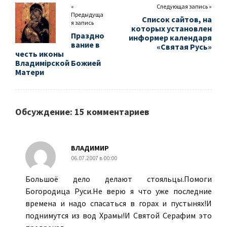
«
Следующая запись »
Предыдуща
Список сайтов, на
я запись
которых установлен
Праздно
информер календаря
вание в
«Святая Русь»
честь иконы
Владимiрской Божией
Матери
Обсуждение: 15 комментариев
ВЛАДИМИР
06.07.2007 в 00:00
Большоё дело делают стояльцы.Помоги
Богородица Руси.Не верю я что уже последние
времена и надо спасаться в горах и пустынях!И
поднимутся из вод Храмы!И Святой Серафим это