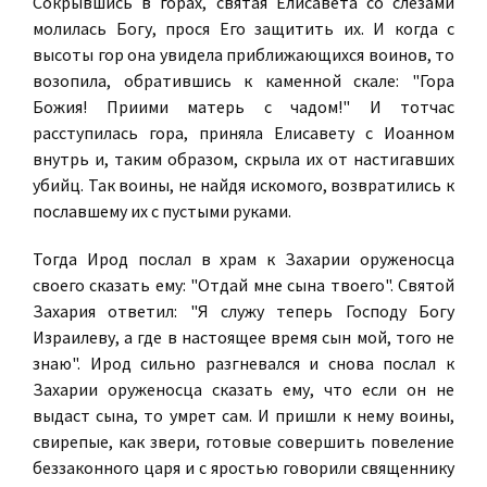
Сокрывшись в горах, святая Елисавета со слезами
молилась Богу, прося Его защитить их. И когда с
высоты гор она увидела приближающихся воинов, то
возопила, обратившись к каменной скале: "Гора
Божия! Приими матерь с чадом!" И тотчас
расступилась гора, приняла Елисавету с Иоанном
внутрь и, таким образом, скрыла их от настигавших
убийц. Так воины, не найдя искомого, возвратились к
пославшему их с пустыми руками.
Тогда Ирод послал в храм к Захарии оруженосца
своего сказать ему: "Отдай мне сына твоего". Святой
Захария ответил: "Я служу теперь Господу Богу
Израилеву, а где в настоящее время сын мой, того не
знаю". Ирод сильно разгневался и снова послал к
Захарии оруженосца сказать ему, что если он не
выдаст сына, то умрет сам. И пришли к нему воины,
свирепые, как звери, готовые совершить повеление
беззаконного царя и с яростью говорили священнику