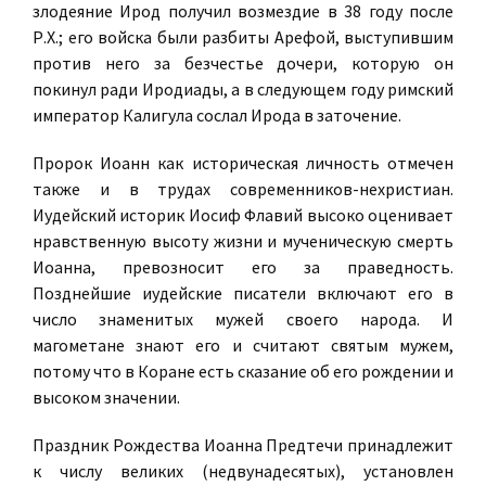
злодеяние Ирод получил возмездие в 38 году после
Р.X.; его войска были разбиты Арефой, выступившим
против него за безчестье дочери, которую он
покинул ради Иродиады, а в следующем году римский
император Калигула сослал Ирода в заточение.
Пророк Иоанн как историческая личность отмечен
также и в трудах современников-нехристиан.
Иудейский историк Иосиф Флавий высоко оценивает
нравственную высоту жизни и мученическую смерть
Иоанна, превозносит его за праведность.
Позднейшие иудейские писатели включают его в
число знаменитых мужей своего народа. И
магометане знают его и считают святым мужем,
потому что в Коране есть сказание об его рождении и
высоком значении.
Праздник Рождества Иоанна Предтечи принадлежит
к числу великих (недвунадесятых), установлен