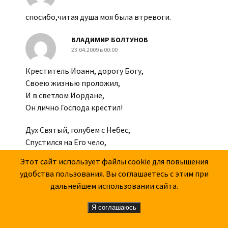
спосибо,читая душа моя была втревоги.
ВЛАДИМИР БОЛТУНОВ
23.04.2009 в 00:00
Креститель Иоанн, дорогу Богу,
Своею жизнью проложил,
И в светлом Иордане,
Он лично Господа крестил!
Дух Святый, голубем с Небес,
Спустился на Его чело,
И весь народ Ему молился,
Этот сайт использует файлы cookie для повышения
Узнав в Спасителе-Его!
удобства пользования. Вы соглашаетесь с этим при
дальнейшем использовании сайта.
23.07.07.Н.Новгород
Стихи.ру
Я соглашаюсь
ВЕРОНИКА