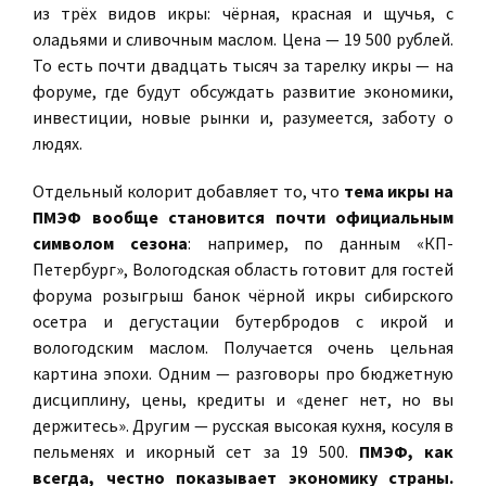
из трёх видов икры: чёрная, красная и щучья, с
оладьями и сливочным маслом. Цена — 19 500 рублей.
То есть почти двадцать тысяч за тарелку икры — на
форуме, где будут обсуждать развитие экономики,
инвестиции, новые рынки и, разумеется, заботу о
людях.
Отдельный колорит добавляет то, что
тема икры на
ПМЭФ вообще становится почти официальным
символом сезона
: например, по данным «КП-
Петербург», Вологодская область готовит для гостей
форума розыгрыш банок чёрной икры сибирского
осетра и дегустации бутербродов с икрой и
вологодским маслом. Получается очень цельная
картина эпохи. Одним — разговоры про бюджетную
дисциплину, цены, кредиты и
«денег нет, но вы
держитесь»
. Другим — русская высокая кухня, косуля в
пельменях и икорный сет за 19 500.
ПМЭФ, как
всегда, честно показывает экономику страны.