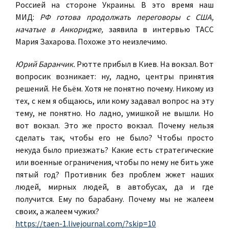
Россией на стороне Украины. В это время наш
МИД:
РФ готова продолжать переговоры с США,
начатые в Анкоридже,
заявила в интервью ТАСС
Мария Захарова. Похоже это неизлечимо.
Юрий Баранчик.
Рютте прибыл в Киев. На вокзал. Вот
вопросик возникает: ну, ладно, центры принятия
решений. Не бьём. Хотя не понятно почему. Никому из
тех, с кем я общаюсь, или кому задавал вопрос на эту
тему, не понятно. Но ладно, умишкой не вышли. Но
вот вокзал. Это же просто вокзал.
Почему нельзя
сделать так, чтобы его не было? Чтобы просто
некуда было приезжать?
Какие есть стратегические
или военные ограничения, чтобы по нему не бить уже
пятый год? Противник без проблем жжет наших
людей, мирных людей, в автобусах, да и где
получится. Ему по барабану. Почему мы не жалеем
своих, а жалеем чужих?
https://taen-1.livejournal.com/?skip=10