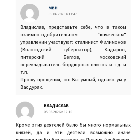
МВН
05.06.2026 в 11:47
Владислав, представьте себе, что в таком
взаимно-одобрительном "княжеском"
управлении участвуют: сталинист Филимонов
(Вологодский губернатор), Кадыров,
питерский Беглов, московский
перекладыватель бордюрных плиток и т.д. и
т.п.
Прошу прощения, но: Вы умный, однако ум у
Вас дурак.
ВЛАДИСЛАВ
05.06.2026 в 12:10
Кроме этих деятелей было бы много нормальных
князей, да и эти деятели возможно иначе
руководили бы без оглядки на Путина (не боялись