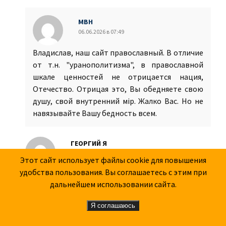
МВН
06.06.2026 в 07:49
Владислав, наш сайт православный. В отличие
от т.н. "уранополитизма", в православной
шкале ценностей не отрицается нация,
Отечество. Отрицая это, Вы обедняете свою
душу, свой внутренний мiр. Жалко Вас. Но не
навязывайте Вашу бедность всем.
ГЕОРГИЙ Я
06.06.2026 в 11:27
Этот сайт использует файлы cookie для повышения
удобства пользования. Вы соглашаетесь с этим при
ВЛАДИСЛАВу - Это не «имперские амбиции»
дальнейшем использовании сайта.
сегодня, а диктаторская политика колонизаторов!
В Империи все ключевые, руководящие посты
Я соглашаюсь
занимают представители «имперской нации», а не
«воры и мошенники», презирающие