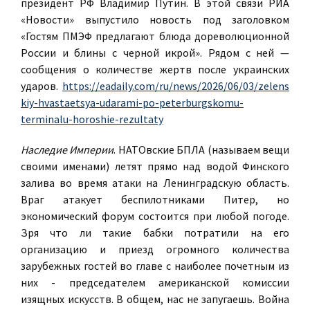
президент РФ Владимир Путин. В этой связи РИА
«Новости» выпустило новость под заголовком
«Гостям ПМЭФ предлагают блюда дореволюционной
России и блины с черной икрой». Рядом с ней —
сообщения о количестве жертв после украинских
ударов.
https://eadaily.com/ru/news/2026/06/03/zelens
kiy-hvastaetsya-udarami-po-peterburgskomu-
terminalu-horoshie-rezultaty
Наследие Империи
. НАТОвские БПЛА (называем вещи
своими именами) летят прямо над водой Финского
залива во время атаки на Ленинградскую область.
Враг атакует беспилотниками Питер, но
экономический форум состоится при любой погоде.
Зря что ли такие бабки потратили на его
организацию и приезд огромного количества
зарубежных гостей во главе с наиболее почетным из
них - председателем американской комиссии
изящных искусств. В общем, нас не запугаешь. Война