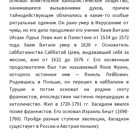
основал влиятельное каббалистическое общество,
занимавшееся вызываниями духов, причем
тайнодействующие облачались в какие-то особые
ритуальные одеяния. Он рано умер в Иерусалиме от
чумы, но его дело продолжил его ученик Хаим Витали
(Исаак Лурье Леви жил в Палестине от 1534 до 1572
года. Хаим Витали умер в 1620 г. Основатель
саббатианства Саббатай Цеви, выдававший себя за
мессию, жил от 1622 до 1676 г. Его косвенным
продолжателем был так называемый Яков Франк,
которого истинное имя — Янкель Лейбович.
Родившись в Польше, он перешел в каббализм в
Турции и потом основал на родине секту
франкистов, впоследствии частично перешедшую в
католичество. Жил в 1720-1791 гг. Хасидизм явился
позже франкистов. Его основал Израиль Бешт (1698-
1760). Пройдя разные ступени эволюции, Хасидизм
существует в России и Австрии поныне).