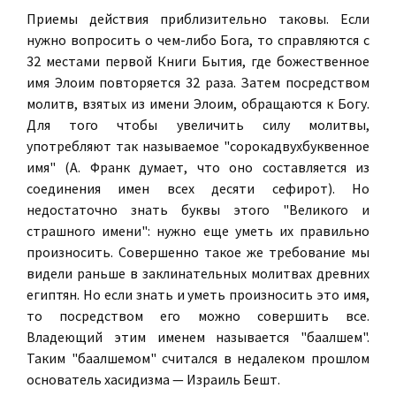
Приемы действия приблизительно таковы. Если
нужно вопросить о чем-либо Бога, то справляются с
32 местами первой Книги Бытия, где божественное
имя Элоим повторяется 32 раза. Затем посредством
молитв, взятых из имени Элоим, обращаются к Богу.
Для того чтобы увеличить силу молитвы,
употребляют так называемое "сорокадвухбуквенное
имя" (А. Франк думает, что оно составляется из
соединения имен всех десяти сефирот). Но
недостаточно знать буквы этого "Великого и
страшного имени": нужно еще уметь их правильно
произносить. Совершенно такое же требование мы
видели раньше в заклинательных молитвах древних
египтян. Но если знать и уметь произносить это имя,
то посредством его можно совершить все.
Владеющий этим именем называется "баалшем".
Таким "баалшемом" считался в недалеком прошлом
основатель хасидизма — Израиль Бешт.