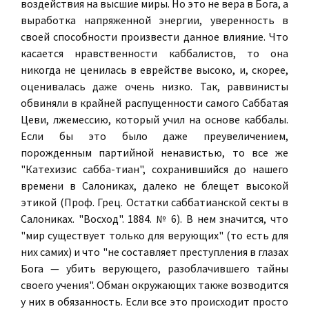
воздействия на высшие миры. Но это не вера в Бога, а
выработка напряженной энергии, уверенность в
своей способности произвести данное влияние. Что
касается нравственности каббалистов, то она
никогда не ценилась в еврействе высоко, и, скорее,
оценивалась даже очень низко. Так, раввинисты
обвиняли в крайней распущенности самого Саббатая
Цеви, лжемессию, который учил на основе каббалы.
Если бы это было даже преувеличением,
порожденным партийной ненавистью, то все же
"Катехизис сабба-тиан", сохранившийся до нашего
времени в Салониках, далеко не блещет высокой
этикой (Проф. Грец. Остатки саббатианской секты в
Салониках. "Восход". 1884. № 6). В нем значится, что
"мир существует только для верующих" (то есть для
них самих) и что "не составляет преступления в глазах
Бога — убить верующего, разоблачившего тайны
своего учения". Обман окружающих также возводится
у них в обязанность. Если все это происходит просто