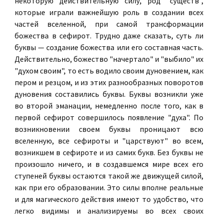
некоторую действительную силу, род "существ",
которые играли важнейшую роль в создании всех
частей вселенной, при самой трансформации
божества в сефирот. Трудно даже сказать, суть ли
буквы — создание божества или его составная часть.
Действительно, божество "начертало" и "выбило" их
"духом своим", то есть водило своим дуновением, как
пером и резцом, и из этих разнообразных поворотов
дуновения составились буквы. Буквы возникли уже
во второй эманации, немедленно после того, как в
первой сефирот совершилось появление "духа". По
возникновении своем буквы проницают всю
вселенную, все сефироты и "царствуют" во всем,
возникшем в сефироте и из самих букв. Без буквы не
произошло ничего, и в создавшемся мире всех его
ступеней буквы остаются такой же движущей силой,
как при его образовании. Это силы вполне реальные
и для магического действия имеют то удобство, что
легко видимы и анализируемы во всех своих