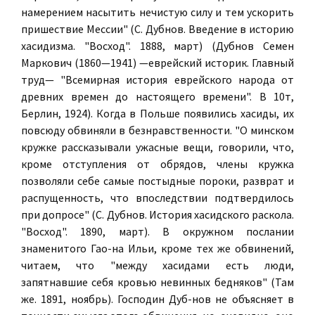
намерением насытить нечистую силу и тем ускорить
пришествие Мессии" (С. Дубнов. Введение в историю
хасидизма. "Восход". 1888, март) (Дубнов Семен
Маркович (1860—1941) —еврейский историк. Главный
труд— "Всемирная история еврейского народа от
древних времен до настоящего времени". В 10т,
Берлин, 1924). Когда в Польше появились хасиды, их
повсюду обвиняли в безнравственности. "О минском
кружке рассказывали ужасные вещи, говорили, что,
кроме отступления от обрядов, члены кружка
позволяли себе самые постыдные пороки, разврат и
распущенность, что впоследствии подтвердилось
при допросе" (С. Дубнов. История хасидского раскола.
"Восход". 1890, март). В окружном послании
знаменитого Гао-на Ильи, кроме тех же обвинений,
читаем, что "между хасидами есть люди,
запятнавшие себя кровью невинных бедняков" (Там
же. 1891, ноябрь). Господин Дуб-нов не объясняет в