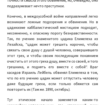
точности смысла этого обвинения, но, очевидно, оно
подразумевает нечто преступное.
Конечно, в междоусобной войне направлений легко
возникают ложные подозрения и обвинения. Но в
цадикизме каббалистический мистицизм подходит,
несомненно, к опасному порогу безнравственности.
Так, по учению знаменитого цадика Елимелеха из
Лезайска, "цадик может грешить нарочно, чтобы
связать свою душу с душой человека, совершившего
этот грех, и чтобы своим последующим покаянием
очистить от этого греха душу, вместе со своей, и того
грешника, и поднять его вместе с собой". Враг
хасидов Израиль Лейбель обвинял Елимелеха в том,
что по его учению цадик может отпустить человеку
даже будущие грехи, если только обяжется сам
повторить их (Там же. 1890, октябрь).
Тут этическое начало заменяется каким-то