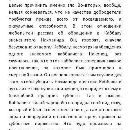
целью причинить именно зло. Во-вторых, вообще,
нельзя сомневаться, что не качества
добродетели
требуются прежде всего от посвящаемого, а
оккультные
способности. В этом отношении
любопытен рассказ об обращении в Каббалу
знаменитого Нахманида. Он, говорят, сначала
безусловно отвергал Каббалу, несмотря на убеждения
одного знакомого каббалиста. Наконец, раз
случилось так, что этот каббалист совершил тяжкое
преступление, за которое был приговорен к
смертной казни. Он воспользовался этим случаем для
того, чтобы убедить Нахманида в истине Каббалы и
чуть ли не накануне казни заявил, что придет к нему в
ближайший праздник субботы. Так и вышло.
Каббалист силой чародейства придал свой вид ослу,
который и был казнен вместо него, а сам он остался
здрав и невредим и в назначенное время пришел на
субботнее пиршество. Это чудо произвело на