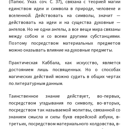
(Папюс. Указ. соч. С. 37), связана с теорией магии
единством идеи и символа в природе, человеке и
вселенной.
Действовать на символы
, значит —
действовать на идеи и на существа духовные —
ангелов
. Но не одни ангелы, а все вещи мира связаны
между собою и со всеми другими субстанциями.
Поэтому посредством материальных предметов
можно оказывать влияние на духовные предметы.
Практическая Каббала, как
искусство
, является
достоянием лишь посвященных. Но о
способах
магических действий можно судить в общих чертах
по литературным данным.
Таинственное знание действует, во-первых,
посредством угадывания
по символу
, во-вторых,
посредством так называемой
молитвы
, связанной со
знанием смысла и силы
букв
еврейской азбуки, в-
третьих, посредством
материального колдовства
, в-