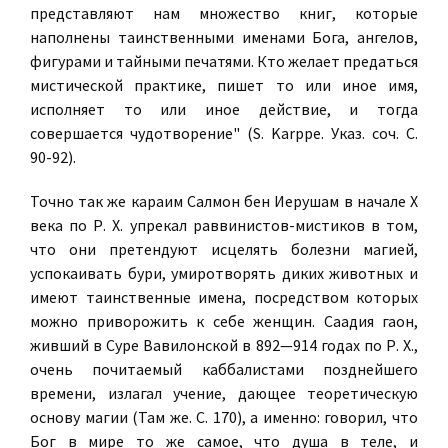
представляют нам множество книг, которые
наполнены таинственными именами Бога, ангелов,
фигурами и тайными печатями. Кто желает предаться
мистической практике, пишет то или иное имя,
исполняет то или иное действие, и тогда
совершается чудотворение" (S. Karppe. Указ. соч. С.
90-92).
Точно так же караим Салмон бен Иерушам в начале Х
века по Р. X. упрекал раввинистов-мистиков в том,
что они претендуют исцелять болезни магией,
успокаивать бури, умиротворять диких животных и
имеют таинственные имена, посредством которых
можно приворожить к себе женщин. Саадия гаон,
живший в Суре Вавилонской в 892—914 годах по Р. X.,
очень почитаемый каббалистами позднейшего
времени, излагал учение, дающее теоретическую
основу магии (Там же. С. 170), а именно: говорил, что
Бог в мире то же самое, что душа в теле, и