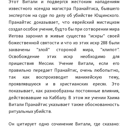
Этот Витали и подвергся жестоким нападениям
известного ксендза магистра Пранайтиса, бывшего
экспертом на суде по делу об убийстве Ющинского.
Пранайтис доказывает, что еврейский мистицизм
создал особое учение, будто бы при сотворении мира
Иегова заронил в живые существа "искры" своей
божественной святости и что из этих искр 288 были
захвачены "злой" стороной мира, "клипот".
Освобождение этих искр необходимо для
пришествия Мессии. Учение Витали, если его
правильно передает Пранайтис, очень любопытно,
так как воспроизводит манихейскую тему,
проявлявшуюся и в христианских ересях. Это
показывает, как разнообразны постоянные влияния,
действовавшие на Каббалу. В этом же учении Хаима
Витали Пранайтис указывает также обоснованность
ритуальных убийств.
Он цитирует одно сочинение Витали, где сказано: