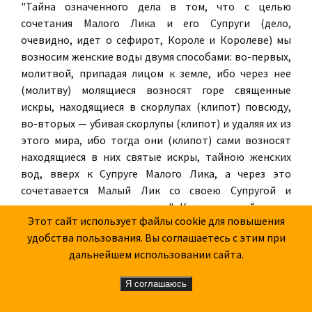
"Тайна означенного дела в том, что с целью
сочетания Малого Лика и его Супруги (дело,
очевидно, идет о сефирот, Короле и Королеве) мы
возносим женские воды двумя способами: во-первых,
молитвой, припадая лицом к земле, ибо через нее
(молитву) молящиеся возносят горе священные
искры, находящиеся в скорлупах (клипот) повсюду,
во-вторых — убивая скорлупы (клипот) и удаляя их из
этого мира, ибо тогда они (клипот) сами возносят
находящиеся в них святые искры, тайною женских
вод, вверх к Супруге Малого Лика, а через это
сочетавается Малый Лик со своею Супругой и
приводит в порядок искры". Каков точный смысл
Этот сайт использует файлы cookie для повышения
этих слов, разобрать нелегко. Сам Пранайтис, в связи
удобства пользования. Вы соглашаетесь с этим при
с другими приводимыми им цитатами, выводит
дальнейшем использовании сайта.
заключение, что "убийству не еврея, а следовательно
и христианина, придается значение жертвенного
Я соглашаюсь
акта" ("Заключение о тайне крови у евреев, данное
бывшим профессором римско-католической