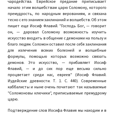
чародейства. Еврейское предание приписывает
начало этим волшебствам царю Соломону, которого
премудрость, по народным верованиям, и связана
тесно с его знанием заклинаний и волшебств. Об этом
пишет еще Иосиф Флавий. "Господь Бог, — говорит
он, — даровал Соломону возможность изучить
искусство входить в общение с демонами на пользу и
благо людям. Соломон оставил после себя заклинания
для излечения всяких болезней и волшебные
формулы, помощью которых возможно связать
демонов. Это искусство, — прибавляет Иосиф
Флавий, — и до сих пор еще весьма сильно
процветает среди нас, евреев" (Иосиф Флавий.
Иудейские древности. Т. 1. С. 440). Современные
каббалисты и ныне очень почитают так называемые
"Соломоновы ключики", приписываемые премудрому
царю.
Подтверждение слов Иосифа Флавия мы находим и в