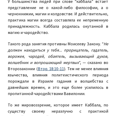
У большинства людей при слове "каббала" встает
представление не о какой-либо философии, а о
чернокнижии, магии и колдовстве. И действительно,
практика магии всегда составляла ее непременную
принадлежность. Каббала родилась окутанной в
магию и чародейство.
Такого рода занятия противны Моисееву Закону. "
Не
должен находиться у тебя... прорицатель, гадатель,
ворожея, чародей, обаятель, вызывающий духов,
волшебник и вопрошающий мертвых
", — сказано во
Второзаконии (
Втор. 18:10-11
). Тем не менее влияния
язычества, влияния политеистического периода
порождали в Израиле гадания и волшебства с
давнейших времен, и это еще более усилилось в
пропитанной чародействами Вавилонии.
То же мировоззрение, которое имеет Каббала, по
существу своему неразлучно с практикой