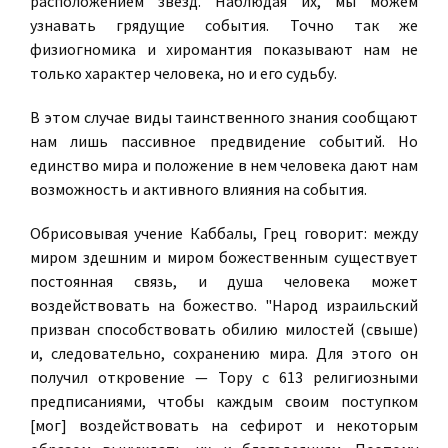
расположением звезд. Наблюдая их, мы можем
узнавать грядущие события. Точно так же
физиогномика и хиромантия показывают нам не
только характер человека, но и его судьбу.
В этом случае виды таинственного знания сообщают
нам лишь
пассивное
предвидение событий. Но
единство мира и положение в нем человека дают нам
возможность и
активного влияния
на события.
Обрисовывая учение Каббалы, Грец говорит: между
миром здешним и миром божественным существует
постоянная связь, и душа человека может
воздействовать на божество. "Народ израильский
призван способствовать обилию милостей (свыше)
и, следовательно, сохранению мира. Для этого он
получил откровение — Тору с 613 религиозными
предписаниями, чтобы каждым своим поступком
[мог] воздействовать на сефирот и некоторым