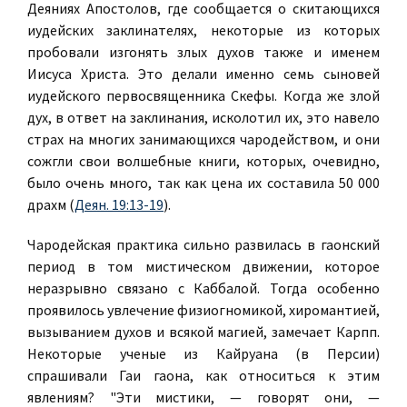
Деяниях Апостолов, где сообщается о скитающихся
иудейских заклинателях, некоторые из которых
пробовали изгонять злых духов также и именем
Иисуса Христа. Это делали именно семь сыновей
иудейского первосвященника Скефы. Когда же злой
дух, в ответ на заклинания, исколотил их, это навело
страх на многих занимающихся чародейством, и они
сожгли свои волшебные книги, которых, очевидно,
было очень много, так как цена их составила 50 000
драхм (
Деян. 19:13-19
).
Чародейская практика сильно развилась в гаонский
период в том мистическом движении, которое
неразрывно связано с Каббалой. Тогда особенно
проявилось увлечение физиогномикой, хиромантией,
вызыванием духов и всякой магией, замечает Карпп.
Некоторые ученые из Кайруана (в Персии)
спрашивали Гаи гаона, как относиться к этим
явлениям? "Эти мистики, — говорят они, —