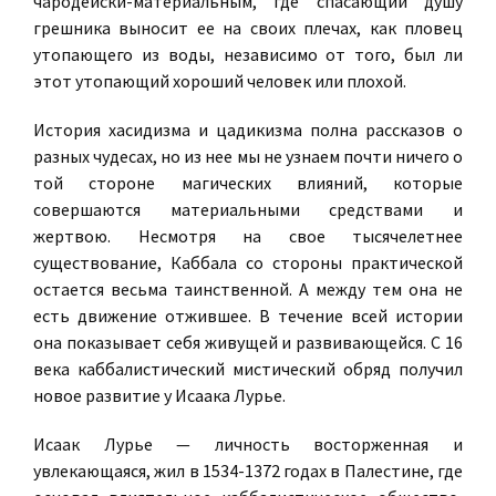
чародейски-материальным, где спасающий душу
грешника выносит ее на своих плечах, как пловец
утопающего из воды, независимо от того, был ли
этот утопающий хороший человек или плохой.
История хасидизма и цадикизма полна рассказов о
разных чудесах, но из нее мы не узнаем почти ничего о
той стороне магических влияний, которые
совершаются материальными средствами и
жертвою. Несмотря на свое тысячелетнее
существование, Каббала со стороны практической
остается весьма таинственной. А между тем она не
есть движение отжившее. В течение всей истории
она показывает себя живущей и развивающейся. С 16
века каббалистический мистический обряд получил
новое развитие у Исаака Лурье.
Исаак Лурье — личность восторженная и
увлекающаяся, жил в 1534-1372 годах в Палестине, где