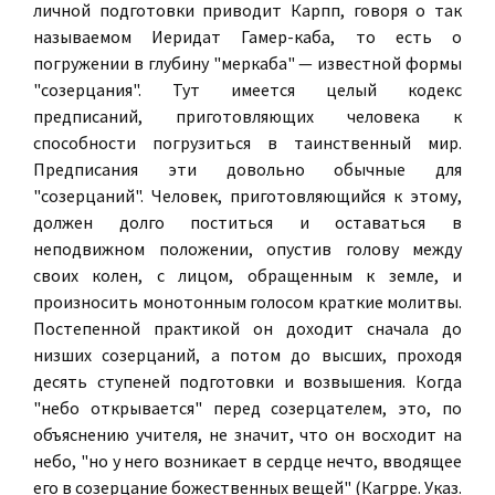
личной подготовки приводит Карпп, говоря о так
называемом Иеридат Гамер-каба, то есть о
погружении в глубину "меркаба" — известной формы
"созерцания". Тут имеется целый кодекс
предписаний, приготовляющих человека к
способности погрузиться в таинственный мир.
Предписания эти довольно обычные для
"созерцаний". Человек, приготовляющийся к этому,
должен долго поститься и оставаться в
неподвижном положении, опустив голову между
своих колен, с лицом, обращенным к земле, и
произносить монотонным голосом краткие молитвы.
Постепенной практикой он доходит сначала до
низших созерцаний, а потом до высших, проходя
десять ступеней подготовки и возвышения. Когда
"небо открывается" перед созерцателем, это, по
объяснению учителя, не значит, что он восходит на
небо, "но у него возникает в сердце нечто, вводящее
его в созерцание божественных вещей" (Кагрре. Указ.