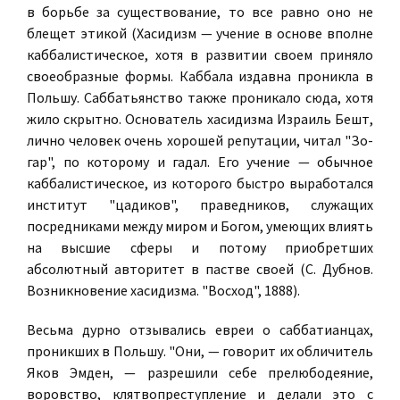
в борьбе за существование, то все равно оно не
блещет этикой (Хасидизм — учение в основе вполне
каббалистическое, хотя в развитии своем приняло
своеобразные формы. Каббала издавна проникла в
Польшу. Саббатьянство также проникало сюда, хотя
жило скрытно. Основатель хасидизма Израиль Бешт,
лично человек очень хорошей репутации, читал "Зо-
гар", по которому и гадал. Его учение — обычное
каббалистическое, из которого быстро выработался
институт "цадиков", праведников, служащих
посредниками между миром и Богом, умеющих влиять
на высшие сферы и потому приобретших
абсолютный авторитет в пастве своей (С. Дубнов.
Возникновение хасидизма. "Восход", 1888).
Весьма дурно отзывались евреи о саббатианцах,
проникших в Польшу. "Они, — говорит их обличитель
Яков Эмден, — разрешили себе прелюбодеяние,
воровство, клятвопреступление и делали это с