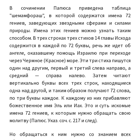
В сочинении Папюса приведена таблица
"шемамфораш", в которой содержатся имена 72
гениев, заведующих звездными сферами и силами
природы. Имена этих гениев можно узнать таким
способом. В трех строках трех стихов 14 главы Исхода
содержится в каждой по 72 буквы, речь же идет об
ангеле, оказавшему помощь Израилю при переходе
через Чермное (Красное) море. Эти три стиха пишутся
один над другим, первый и третий слева направо, а
средний — справа налево. Затем читают
вертикально буквы всех трех строк, находящиеся
одна над другой, и таким образом получают 72 слова,
по три буквы каждое. К каждому из них прибавляют
божественное имя Эль или Иах. Это и суть искомые
имена 72 гениев, к которым нужно обращать свою
молитву (Папюс. Указ. соч. с. 217 и след).
Но обращаться к ним нужно со знанием всех