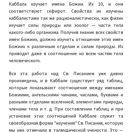
Каббала изучает
имена
Божии. Их 10, и они
соответствуют сефирот. Свойства их изучены
каббалистами так же рационалистически, как физик
изучает силы природы или зоолог — части тела
какого-либо организма. Получив знание всех свойств
имен Божиих, должно изучить отношение этих имен
Божиих к различным отделам и силам природы. Их
приводят даже в соотношение ко всем частям тела
человеческого.
Вся эта работа над Св. Писанием уже давно
произведена, и в Каббале существует ряд таблиц,
которые показывают соотношение между именами
Божиими, ангельскими чинами, числами, буквами и
разными отделами вселенной, элементами природы,
членами тела и т. д. При составлении таблиц и при
установке этих соотношений Каббале служит та
своеобразная форма "изучения" Св. Писания, которую
мы уже отмечали в талмудической учености. Это —