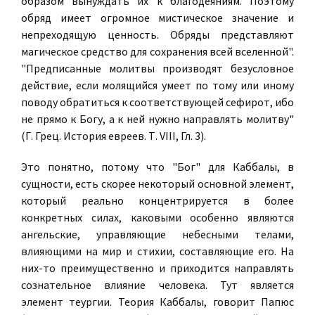
образом
вынуждать
их к благодеяниям. Поэтому
обряд имеет огромное мистическое значение и
непреходящую ценность. Обряды представляют
магическое средство для сохранения всей вселенной".
"Предписанные молитвы производят безусловное
действие, если молящийся умеет по тому или иному
поводу обратиться к соответствующей сефирот, ибо
не прямо к Богу, а к ней нужно направлять молитву"
(Г. Грец. История евреев. Т. VIII, Гл. 3).
Это понятно, потому что "Бог" для Каббалы, в
сущности, есть скорее некоторый основной элемент,
который реально концентрируется в более
конкретных силах, каковыми особенно являются
ангельские, управляющие небесными телами,
влияющими на мир и стихии, составляющие его. На
них-то преимущественно и приходится направлять
сознательное влияние человека. Тут является
элемент
теургии
. Теория Каббалы, говорит Папюс