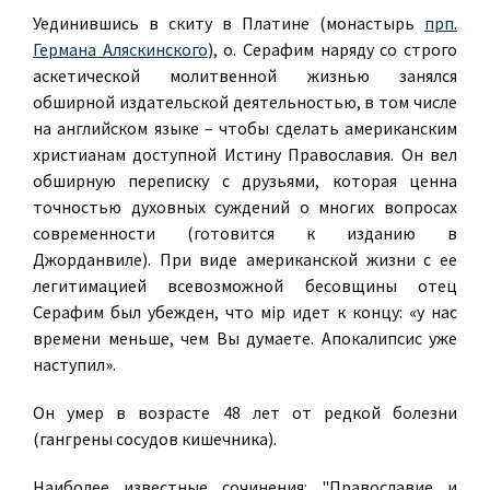
Уединившись в скиту в Платине (монастырь
прп.
Германа Аляскинского
), о. Серафим наряду со строго
аскетической молитвенной жизнью занялся
обширной издательской деятельностью, в том числе
на английском языке – чтобы сделать американским
христианам доступной Истину Православия. Он вел
обширную переписку с друзьями, которая ценна
точностью духовных суждений о многих вопросах
современности (готовится к изданию в
Джорданвиле). При виде американской жизни с ее
легитимацией всевозможной бесовщины отец
Серафим был убежден, что мір идет к концу: «у нас
времени меньше, чем Вы думаете. Апокалипсис уже
наступил».
Он умер в возрасте 48 лет от редкой болезни
(гангрены сосудов кишечника).
Наиболее известные сочинения: "Православие и