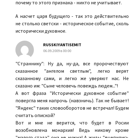
почему то этого признака - никто не учитывает.
А насчет царя будущего - так это действительно
не столько светски - историческое событие, сколь
исторически духовное.
RUSSKIYANTISEMIT
06.09.2009 в 00:00
"Страннику": Ну да, ну-да, все пророчествуют
сказанное "ангелом светлым", легко верят
сказанному сами, и легко же уверяют нас. Не
сказано им: "Сыне человечь повеждь людем..."!
А вот фраза "Исторически духовное событие"
повергла меня напрочь (навзничь). Так не бывает!
"Яндекс" таких словооборотов не встречал! Будем
считать опиской?
Вот и мне не верится, что будет в Росии
возобновлена монархия! Ведь никому кроме
"малого стада" она не нужна! А жиды "вцепились