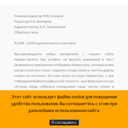
Главный редактор: М.В. Назаров
Редактор: Н.В. Дмитриев
Администратор: А.О. Овсянников
Обратная связь
© 2006 - 2026 Издательство Русская Идея
Воспроизведение любых материалов с нашего сайта
приветствуется при условии: не вносить изменений в текст
(возможные сокращения необходимо обозначать), указывать имя
автора (если оно стоит), сохранять гиперссылки в тексте и давать
ссылку на источник. Это нам нужно не ради первенства, а для
соблюдения библиографической точности – во избежание частых
случаев, когда небрежно копируемые наши тексты гуляют в
интернете анонимно с накапливающимися искажениями, но у
Этот сайт использует файлы cookie для повышения
читателей нет возможности обратиться к оригиналу.
удобства пользования. Вы соглашаетесь с этим при
Наш сайт не имеет отношения к оформлению и содержанию
размещаемых сайтов рекламы.
дальнейшем использовании сайта.
Я соглашаюсь