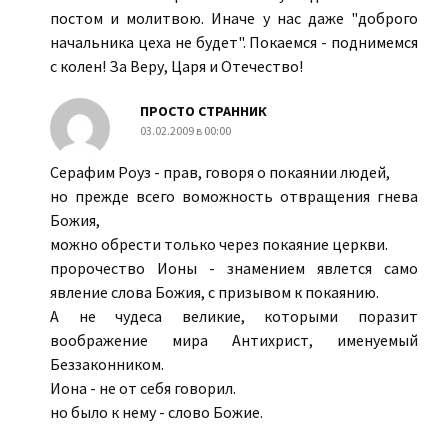
постом и молитвою. Иначе у нас даже "доброго
начальника цеха не будет". Покаемся - поднимемся
с колен! За Веру, Царя и Отечество!
ПРОСТО СТРАННИК
03.02.2009 в 00:00
Серафим Роуз - прав, говоря о покаянии людей,
но прежде всего воможность отвращения гнева
Божия,
можно обрести только через покаяние церкви.
пророчество Ионы - знамением явлется само
явление слова Божия, с призывом к покаянию.
А не чудеса великие, которыми поразит
воображение мира Антихрист, именуемый
Беззаконником.
Иона - не от себя говорил.
но было к нему - слово Божие.