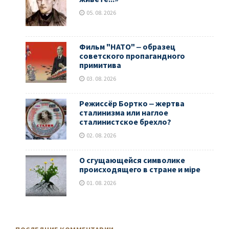
05. 08. 2026
Фильм "НАТО" ‒ образец
советского пропагандного
примитива
03. 08. 2026
Режиссёр Бортко ‒ жертва
сталинизма или наглое
сталинистское брехло?
02. 08. 2026
О сгущающейся символике
происходящего в стране и мiре
01. 08. 2026