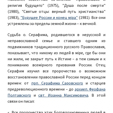
религия будущего" (1975), "Душа после смерти"
(1980), "Святые отцы: верный путь христианства"
(1983),
"Будущее России и конец міра"
(1981). Все они
устремлены за пределы земной жизни – к вечной.
Судьба о. Серафима, родившегося в нерусской и
неправославной семье и ставшего одним из
подвижников традиционного русского Православия,
показывает, что никому из людей в міре, где бы они
ни жили, не закрыт путь к Истине – а тем самым и к
пониманию всемірного призвания России. Отец
Серафим изучил все пророчества о возможном
восстановлении православной России перед концом
времен: от
прп. Серафима Саровского
и старцев
предреволюционного времени – до
архиеп. Феофана
Полтавского
и
свт. Иоанна Максимовича
. В этой
связи он писал:
«...Все пророчества этих Боговдохновенных людей в