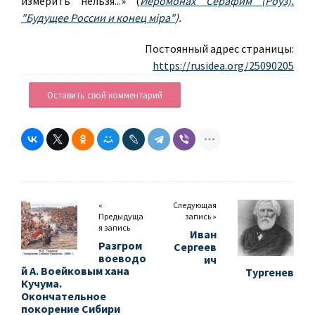
измерить нельзя...» (
Иеромонах Серафим (Роуз).
"Будущее России и конец міра"
).
Постоянный адрес страницы:
https://rusidea.org/25090205
Оставить свой комментарий
«
Следующая
Предыдуща
запись »
я запись
Иван
Разгром
Сергеев
воеводо
ич
й А. Воейковым хана
Тургенев
Кучума.
Окончательное
покорение Сибири