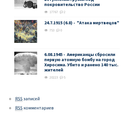
покровительство России
17767
2
24.7.1915 (6.8) - "Атака мертвецов"
753
0
6.08.1945 - Американцы сбросили
первую атомную бомбу на город
Хиросима. Убито и ранено 140 тыс.
жителей
20223
5
RSS
записей
RSS
комментариев