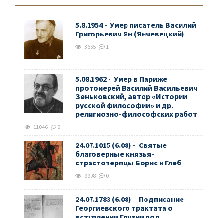
5.8.1954 - Умер писатель Василий
Григорьевич Ян (Янчевецкий)
3665
1
5.08.1962 - Умер в Париже
протоиерей Василий Васильевич
Зеньковский, автор «Истории
русской философии» и др.
религиозно-философских работ
11046
0
24.07.1015 (6.08) - Святые
благоверные князья-
страстотерпцы Борис и Глеб
9998
0
24.07.1783 (6.08) - Подписание
Георгиевского трактата о
вступлении Грузии под