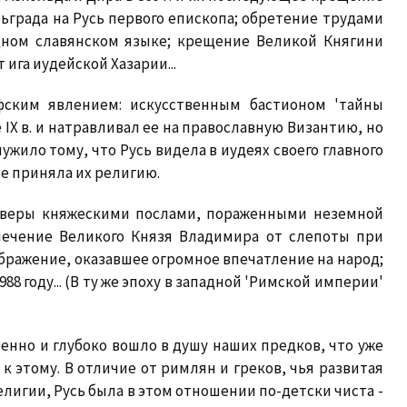
ьграда на Русь первого епископа; обретение трудами
дном славянском языке; крещение Великой Княгини
от ига иудейской Хазарии...
фским явлением: искусственным бастионом 'тайны
 IX в. и натравливал ее на православную Византию, но
жило тому, что Русь видела в иудеях своего главного
не приняла их религию.
 веры княжескими послами, пораженными неземной
злечение Великого Князя Владимира от слепоты при
бражение, оказавшее огромное впечатление на народ;
8 году... (В ту же эпоху в западной 'Римской империи'
енно и глубоко вошло в душу наших предков, что уже
 этому. В отличие от римлян и греков, чья развитая
игии, Русь была в этом отношении по-детски чиста -