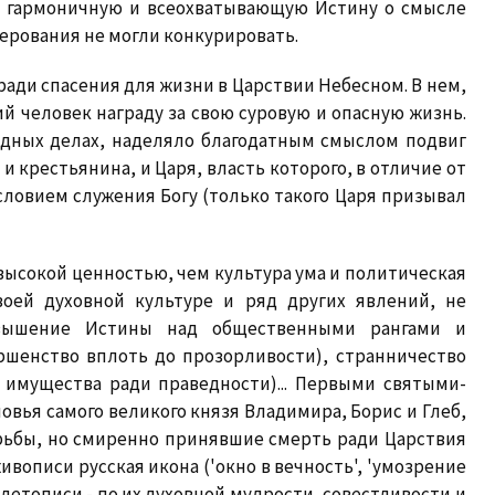
, гармоничную и всеохватывающую Истину о смысле
ерования не могли конкурировать.
 ради спасения для жизни в Царствии Небесном. В нем,
й человек награду за свою суровую и опасную жизнь.
едных делах, наделяло благодатным смыслом подвиг
и крестьянина, и Царя, власть которого, в отличие от
словием служения Богу (только такого Царя призывал
высокой ценностью, чем культура ума и политическая
воей духовной культуре и ряд других явлений, не
звышение Истины над общественными рангами и
ершенство вплоть до прозорливости), странничество
 имущества ради праведности)... Первыми святыми-
вья самого великого князя Владимира, Борис и Глеб,
рьбы, но смиренно принявшие смерть ради Царствия
живописи русская икона ('окно в вечность', 'умозрение
 летописи - по их духовной мудрости, совестливости и