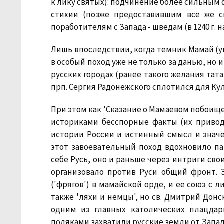
к лику святых): подчинение более сильным
стихии (позже предоставившим все же с
поработителям с Запада - шведам (в 1240 г. н
Лишь впоследствии, когда темник Мамай 
в особый поход уже не только за данью, но
русских городах (ранее такого желания тат
прп. Сергия Радонежского сплотился для Кул
При этом как 'Сказание о Мамаевом побоище
историками бесспорные факты (их приводи
истории России и истинный смысл и значе
этот завоевательный поход вдохновило па
себе Русь, оно и раньше через интриги сво
организовало против Руси общий фронт. 
('фрягов') в мамайской орде, и ее союз с 
также 'ляхи и немцы', но св. Дмитрий Донс
одним из главных католических плацдарм
поляками захватили русские земли от Запад