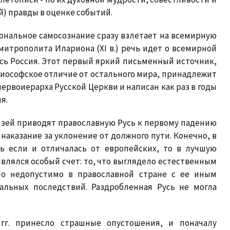
) правды в оценке событий.
ональное самосознание сразу взлетает на всемирную
' митрополита Илариона (XI в.) речь идет о всемирной
сь Россия. Этот первый яркий письменный источник,
риософское отличие от остального мира, принадлежит
первоиерарха Русской Церкви и написан как раз в годы
я.
нязей приводят православную Русь к первому падению
аказание за уклонение от должного пути. Конечно, в
ь если и отличалась от европейских, то в лучшую
являлся особый счет: то, что выглядело естественным
ло недопустимо в православной стране с ее иным
альных последствий. Раздробленная Русь не могла
0 гг. принесло страшные опустошения, и поначалу