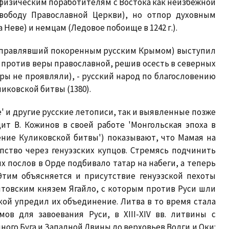
 физическим поработителям с Востока как неизбежной
вободу Православной Церкви), но отпор духовным
а Неве) и немцам (Ледовое побоище в 1242 г.).
(управлявший покоренным русским Крымом) выступил
 и против веры православной, решив осесть в северных
ары не проявляли), - русский народ по благословению
иковской битвы (1380).
' и другие русские летописи, так и выявленные позже
т В. Кожинов в своей работе 'Монгольская эпоха в
ние Куликовской битвы') показывают, что Мамая на
пство через генуэзских купцов. Стремясь подчинить
их послов в Орде подбивало татар на набеги, а теперь
Этим объясняется и присутствие генуэзской пехоты
литовским князем Ягайло, с которым против Руси шли
кой упредил их объединение. Литва в то время стала
ов для завоевания Руси, в XIII-XIV вв. литвины с
ного Буга и Западной Двины до верховьев Волги и Оки: