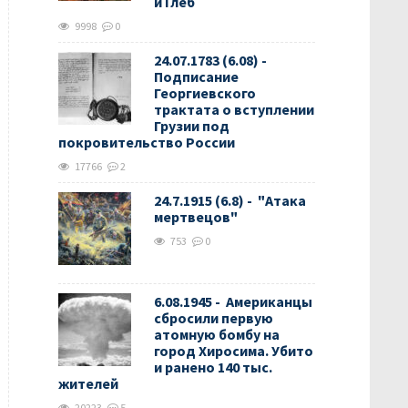
и Глеб
9998
0
24.07.1783 (6.08) -
Подписание
Георгиевского
трактата о вступлении
Грузии под
покровительство России
17766
2
24.7.1915 (6.8) - "Атака
мертвецов"
753
0
6.08.1945 - Американцы
сбросили первую
атомную бомбу на
город Хиросима. Убито
и ранено 140 тыс.
жителей
20223
5