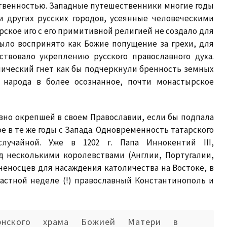
ственностью. Западные путешественники многие годы
и других русских городов, усеянные человеческими
арское иго с его примитивной религией не создало для
было воспринято как Божие попущение за грехи, для
ствовало укреплению русского православного духа.
ический гнет как бы подчеркнули бренность земных
 народа в более осознанное, почти монастырское
вно окрепшей в своем Православии, если бы подпала
 в те же годы с Запада. Одновременность татарского
лучайной. Уже в 1202 г. Папа Иннокентий III,
д несколькими королевствами (Англии, Португалии,
еченосцев для насаждения католичества на Востоке, в
растной неделе (!) православный Константинополь и
рнского храма Божией Матери в