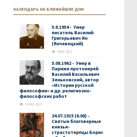
КАЛЕНДАРЬ НА БЛИЖАЙШИЕ ДНИ
5.8.1954 - Умер
писатель Василий
Григорьевич Ян
(Янчевецкий)
3665
1
5.08.1962 - Умер в
Париже протоиерей
Василий Васильевич
Зеньковский, автор
«Истории русской
философии» и др. религиозно-
философских работ
11045
0
24.07.1015 (6.08) -
Святые благоверные
князья-
страстотерпцы Борис