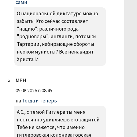
сами
О национальной диктатуре можно
забыть. Кто сейчас составляет
"нацию": различного рода
"родноверы", инглинги, потомки
Тартарии, набирающие обороты
неокоммунисты? Все ненавидят
Христа. И
МВН
05.08.2026 в 08:45
на
Тогда и теперь
А.С., с темой Гитлера ты меня
постоянно удивляешь его защитой.
Тебе не кажется, что именно
гитлеровская колонизаторская