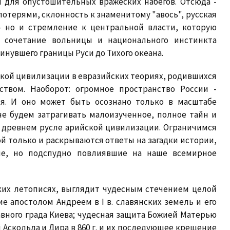
 для опустошительных вражеских набегов. Отсюда -
потерями, склонность к знаменитому "авось", русская
- но и стремление к центральной власти, которую
е сочетание вольницы и национального инстинкта
инувшего границы Руси до Тихого океана.
ской цивилизации в евразийских теориях, родившихся
ством. Наоборот: огромное пространство России -
ия. И оно может быть осознано только в масштабе
е будем затрагивать малоизученное, полное тайн и
в древнем русле арийской цивилизации. Ограничимся
ой только и раскрываются ответы на загадки истории,
ые, но подспудно повлиявшие на наше всемирное
ких летописях, выглядит чудесным стечением целой
 апостолом Андреем в I в. славянских земель и его
вного града Киева; чудесная защита Божией Матерью
 Аскольда и Дира в 860 г. и их последующее крещение