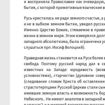
и восприняла Православие как очевидную
бытия, с которой примитивные языческие в
Русь крестилась не ради земного счастья, а
а не в зыбком земном бытии, увидел русски
Именно Царство Божие, стяжаемое в прав
жизни в земном мире. Этим измерялся долг 
западного абсолютизма, была ограничена у
слушаться прп. Иосиф Волоцкий).
Праведная жизнь становится на Руси более 
свобода. Поэтому русский народ дал в с
известных на Западе: юродивость (во
условностями), старчество (духовное сов
(следование словам Христа об оставлении
страстотерпцами Русской Церкви стали сыно
имевшие земную власть и возможность бо
Небесного... Не имеют аналогов в западной 
в красках') и в мировой литературе русские