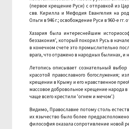
(первое крещение Руси) с отправкой из Цар
свв. Кирилла и Мефодия Евангелия на ро
Ольги в 946 г.; освобождение Руси в 960-е гг. 
Хазария была интереснейшим историосо
беззакония', который покорил Русь в начале
в конечном счете это промыслительно послу
врага, что отражено в народных былинах, и 
Летопись описывает сознательный выбор
красотой православного богослужения; и
крещении в Крыму и его нравственное прео
массовое добровольное крещение народа в 98
чаще всего крестили 'огнем и мечом'.)
Видимо, Православие потому столь естеств
их язычество было более предрасположено к
философия оказала сопротивление новой рел