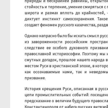
природы и бескрайней равнины, открытой
стойкость и терпение, умение смиряться с 
широта и размах вплоть до крайностей, 
диктует инстинкт самосохранения. Тако
создает феномен русского казачества, раздв
Однако напрасно было бы искать смысл рус
из завороженности российским простран
следствие ее особого духовного призван
православной историософии. Поэтому мы н
смутных догадок, прошлое нашего народа 
местом Руси в христианской эпохе, в котор
как осознаваемые нами, так и неведом
призвание.
История крещения Руси, описанная в русс
цепи промыслительных событий: посещение
предсказание о величии будущего правосла
Константинополя от набега русских витязей