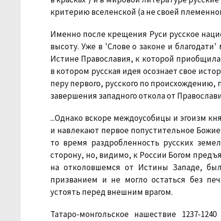
критерию вселенской (а не своей племенной
Именно после крещения Руси русское наци
высоту. Уже в 'Слове о законе и благодати
Истине Православия, к которой приобщила
в котором русская идея осознает свое исто
перу первого, русского по происхождению, 
завершения западного откола от Православи
...Однако вскоре междоусобицы и эгоизм к
и навлекают первое попустительное Божие н
то время раздробленность русских земел
сторону, но, видимо, к России Богом предъ
на отколовшемся от Истины Западе, бы
призванием и не могло остаться без печ
устоять перед внешним врагом.
Татаро-монгольское нашествие 1237-124