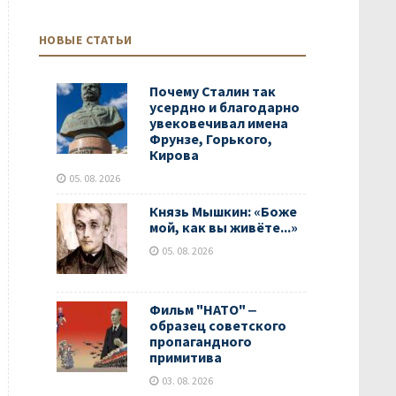
НОВЫЕ СТАТЬИ
Почему Сталин так
усердно и благодарно
увековечивал имена
Фрунзе, Горького,
Кирова
05. 08. 2026
Князь Мышкин: «Боже
мой, как вы живёте...»
05. 08. 2026
Фильм "НАТО" ‒
образец советского
пропагандного
примитива
03. 08. 2026