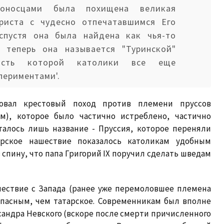
стоносцами была похищена великая
риста с чудесно отпечатавшимся Его
спустя она была найдена как чья-то
'; теперь она называется "Туринской"
ность которой католики все еще
периментами'.
зовал крестовый поход против племени пруссов
ам), которое было частично истреблено, частично
талось лишь название - Пруссия, которое переняли
тарское нашествие показалось католикам удобным
спину, что папа Григорий IX поручил сделать шведам
шествие с Запада (ранее уже перемоловшее племена
опасным, чем татарское. Современникам был вполне
сандра Невского (вскоре после смерти причисленного