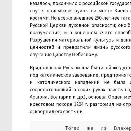
казалось, покончило с российской государ
спустя описывали руины на месте Киева 
костями. Но все же внешнее 250-летнее тат
Русской Церкви духовной опасности; оно 
вразумления, и в конечном счете способ
Разрушения материальной культуры и данн
ценностей и превратили жизнь русского
служение Царству Небесному.
Вряд ли юная Русь вышла бы такой же духо
под католическое завоевание, предпринятое
и католического нападений не была с
сосредоточивший в своих руках власть на
Арагона, Болгарии и др.), основал Орден м
крестовом походе 1204 г. разгромил на ст
осквернил его святыни.
Тогда же из Влахе