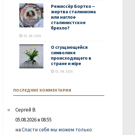
Режиссёр Бортко ‒
жертва сталинизма
или наглое
сталинистское
брехло?
02. 08. 2026
О сгущающейся
символике
происходящего в
стране и мiре
01. 08. 2026
ПОСЛЕДНИЕ КОММЕНТАРИИ
Сергей В.
05.08.2026 в 08:55
на
Спасти себя мы можем только