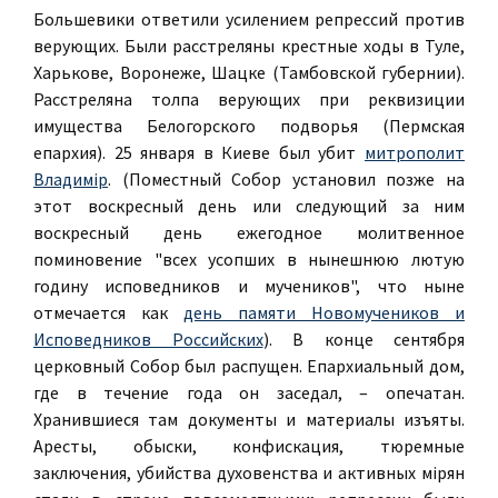
Большевики ответили усилением репрессий против
верующих. Были расстреляны крестные ходы в Туле,
Харькове, Воронеже, Шацке (Тамбовской губернии).
Расстреляна толпа верующих при реквизиции
имущества Белогорского подворья (Пермская
епархия). 25 января в Киеве был убит
митрополит
Владимiр
. (Поместный Собор установил позже на
этот воскресный день или следующий за ним
воскресный день ежегодное молитвенное
поминовение "всех усопших в нынешнюю лютую
годину исповедников и мучеников", что ныне
отмечается как
день памяти Новомучеников и
Исповедников Российских
). В конце сентября
церковный Собор был распущен. Епархиальный дом,
где в течение года он заседал, – опечатан.
Хранившиеся там документы и материалы изъяты.
Аресты, обыски, конфискация, тюремные
заключения, убийства духовенства и активных мiрян