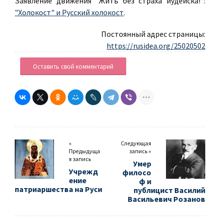
Заявление движения "Жить без страха иудейска!":
"Холокост" и Русский холокост
.
Постоянный адрес страницы:
https://rusidea.org/25020502
Оставить свой комментарий
«
Следующая
Предыдуща
запись »
я запись
Умер
Учрежд
филосо
ение
ф и
патриаршества на Руси
публицист Василий
Васильевич Розанов