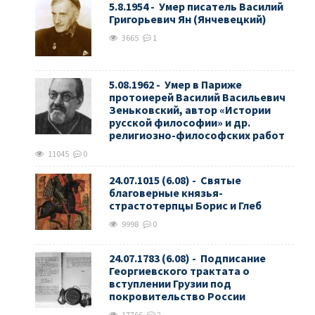
5.8.1954 - Умер писатель Василий
Григорьевич Ян (Янчевецкий)
3665
1
5.08.1962 - Умер в Париже
протоиерей Василий Васильевич
Зеньковский, автор «Истории
русской философии» и др.
религиозно-философских работ
11045
0
24.07.1015 (6.08) - Святые
благоверные князья-
страстотерпцы Борис и Глеб
9998
0
24.07.1783 (6.08) - Подписание
Георгиевского трактата о
вступлении Грузии под
покровительство России
17766
2