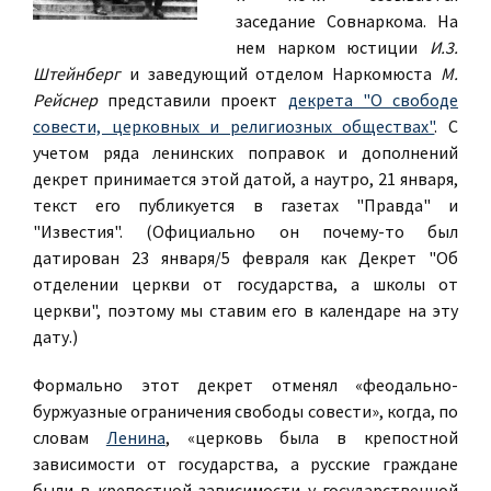
заседание Совнаркома. На
нем нарком юстиции
И.3.
Штейнберг
и заведующий отделом Наркомюста
М.
Рейснер
представили проект
декрета "О свободе
совести, церковных и религиозных обществах"
. С
учетом ряда ленинских поправок и дополнений
декрет принимается этой датой, а наутро, 21 января,
текст его публикуется в газетах "Правда" и
"Известия". (Официально он почему-то был
датирован 23 января/5 февраля как Декрет "Об
отделении церкви от государства, а школы от
церкви", поэтому мы ставим его в календаре на эту
дату.)
Формально этот декрет отменял «феодально-
буржуазные ограничения свободы совести», когда, по
словам
Ленина
, «церковь была в крепостной
зависимости от государства, а русские граждане
были в крепостной зависимости у государственной