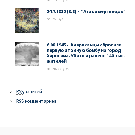
24.7.1915 (6.8) - "Атака мертвецов"
753
0
6.08.1945 - Американцы сбросили
первую атомную бомбу на город
Хиросима. Убито и ранено 140 тыс.
жителей
20222
5
RSS
записей
RSS
комментариев