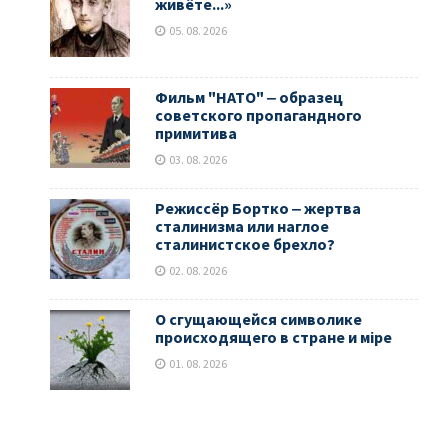
живёте...»
05. 08. 2026
Фильм "НАТО" ‒ образец
советского пропагандного
примитива
03. 08. 2026
Режиссёр Бортко ‒ жертва
сталинизма или наглое
сталинистское брехло?
02. 08. 2026
О сгущающейся символике
происходящего в стране и мiре
01. 08. 2026