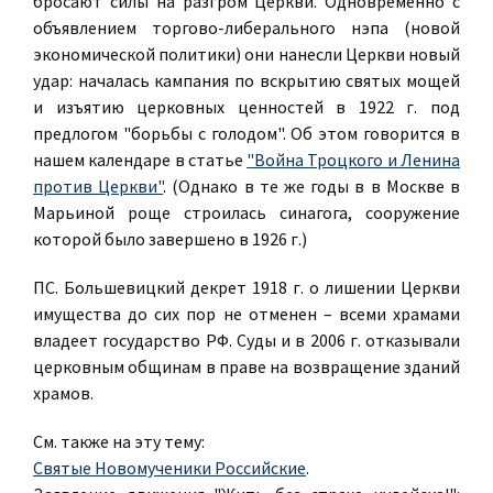
бросают силы на разгром Церкви. Одновременно с
объявлением торгово-либерального нэпа (новой
экономической политики) они нанесли Церкви новый
удар: началась кампания по вскрытию святых мощей
и изъятию церковных ценностей в 1922 г. под
предлогом "борьбы с голодом". Об этом говорится в
нашем календаре в статье
"Война Троцкого и Ленина
против Церкви"
. (Однако в те же годы в в Москве в
Марьиной роще строилась синагога, сооружение
которой было завершено в 1926 г.)
ПС. Большевицкий декрет 1918 г. о лишении Церкви
имущества до сих пор не отменен – всеми храмами
владеет государство РФ. Суды и в 2006 г. отказывали
церковным общинам в праве на возвращение зданий
храмов.
См. также на эту тему:
Святые Новомученики Российские
.