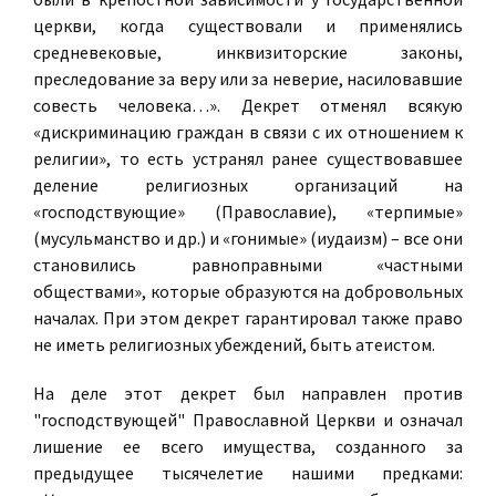
церкви, когда существовали и применялись
средневековые, инквизиторские законы,
преследование за веру или за неверие, насиловавшие
совесть человека…». Декрет отменял всякую
«дискриминацию граждан в связи с их отношением к
религии», то есть устранял ранее существовавшее
деление религиозных организаций на
«господствующие» (Православие), «терпимые»
(мусульманство и др.) и «гонимые» (иудаизм) – все они
становились равноправными «частными
обществами», которые образуются на добровольных
началах. При этом декрет гарантировал также право
не иметь религиозных убеждений, быть атеистом.
На деле этот декрет был направлен против
"господствующей" Православной Церкви и означал
лишение ее всего имущества, созданного за
предыдущее тысячелетие нашими предками: