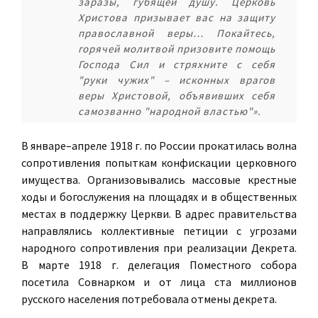
заразы, губящей душу. Церковь
Христова призывает вас на защиту
православной веры… Покайтесь,
горячей молитвой призовите помощь
Господа Сил и стряхните с себя
"руки чужих" – исконных врагов
веры Христовой, объявивших себя
самозванно "народной властью"».
В январе–апреле 1918 г. по России прокатилась волна
сопротивления попыткам конфискации церковного
имущества. Организовывались массовые крестные
ходы и богослужения на площадях и в общественных
местах в поддержку Церкви. В адрес правительства
направлялись коллективные петиции с угрозами
народного сопротивления при реализации Декрета.
В марте 1918 г. делегация Поместного собора
посетила Совнарком и от лица ста миллионов
русского населения потребовала отмены декрета.