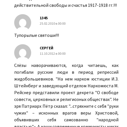
действительной свободы и счастья 1917-1918 гг.!!!
1345
25.02.2010 в 00:00
Тупорылые святоши!!!
СЕРГЕЙ
11.10.2012 в 00:00
Слёзы наворачиваются, когда читаешь, как
погибали русские люди в период репрессий
жидобольшевиков. "На нем нарком юстиции И.3.
Штейнберг и заведующий отделом Наркомюста М.
Рейснер представили проект декрета "О свободе
совести, церковных и религиозных обществах". Не
зря Патриарх Пётр сказал: "...стряхните с себя "руки
чужих" – исконных врагов веры Христовой,
объявивших себя самозванно "народной
властью"». А наши современные коммунисты никах