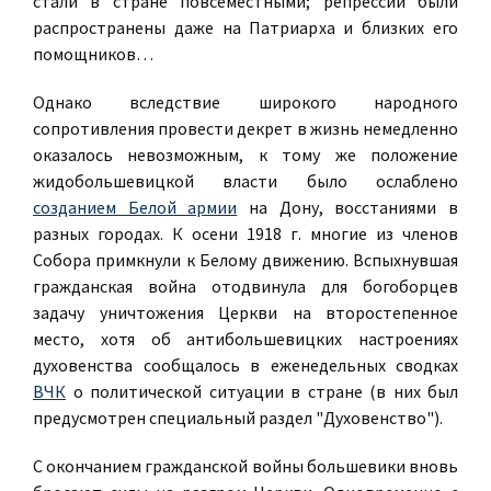
стали в стране повсеместными; репрессии были
распространены даже на Патриарха и близких его
помощников…
Однако вследствие широкого народного
сопротивления провести декрет в жизнь немедленно
оказалось невозможным, к тому же положение
жидобольшевицкой власти было ослаблено
созданием Белой армии
на Дону, восстаниями в
разных городах. К осени 1918 г. многие из членов
Собора примкнули к Белому движению. Вспыхнувшая
гражданская война отодвинула для богоборцев
задачу уничтожения Церкви на второстепенное
место, хотя об антибольшевицких настроениях
духовенства сообщалось в еженедельных сводках
ВЧК
о политической ситуации в стране (в них был
предусмотрен специальный раздел "Духовенство").
С окончанием гражданской войны большевики вновь