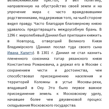
великокняжеский престол, а вел политику,
направленную на обустройство своей земли и на
упрочение мира с часто враждовавшими
родственниками, поддерживая того, на чьей стороне
видел правду. Часто благодаря благоверному князю
удавалось предотвращать междоусобную брань. В
1296 г. миролюбивый Даниил был приглашен княжить
в Новгород, отвергший Великого Князя
Владимірского (Даниил послал туда своего сына
Ивана Калиту
). В 1301 г. Даниил не стал казнить
плененного союзника татар рязанского князя
Константина Романовича, а держал его в Москве с
сохранением чести и достоинства, чем
способствовал присоединению населения и
территорий Коломны в устье Москвы-реки,
впадавшей в Оку. Это было первое важное
присоединение земель к Московскому уделу,
начавшее более чем двухвековой процесс
складывания Московского государства.