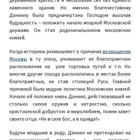
деревянной крепости и нескольких сел без единого
каменного здания. Но именно благочестивому
Даниилу была предначертана Господом высокая
будущность – положить начало мощной Московской
державе. Он стал родоначальником московских
князей.
Когда историки размышляют о причинах
возвышения
Москвы
в ту эпоху, упоминают ее благоприятное
расположение на узле торговых путей и т.п. Но
многие другие города располагались в местах более
благоприятных, не став столицей Руси. Главной
причиной была мудрая политика Московских князей.
Начало ей положил князь Даниил, действовавший не
столько силою оружия и хитростию, сколько
христианской добротою и миролюбием, помня завет
своего отца: «Не в силе Бог, а в правде!».
Будучи младшим в роду, Даниил не претендовал на