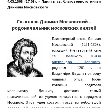
4.03.1303 (17.03). - Память св. благоверного князя
Даниила Московского
Св. князь Даниил Московский –
родоначальник московских князей
Благоверный князь Даниил
Московский (1261-1303),
младший (четвертый) сын
св. Великого Князя
Александра Невского
,
родился в 1261 г. во
Владиміре. Двух лет от роду
лишился отца. После
кончины родителя
маленькому Даниилу достался самый
незначительный из уделов княжества с городком
Москвою. Этот удел состоял тогда из небольшой