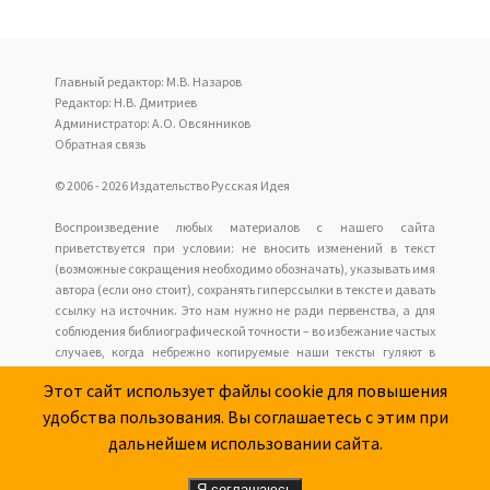
Главный редактор: М.В. Назаров
Редактор: Н.В. Дмитриев
Администратор: А.О. Овсянников
Обратная связь
© 2006 - 2026 Издательство Русская Идея
Воспроизведение любых материалов с нашего сайта
приветствуется при условии: не вносить изменений в текст
(возможные сокращения необходимо обозначать), указывать имя
автора (если оно стоит), сохранять гиперссылки в тексте и давать
ссылку на источник. Это нам нужно не ради первенства, а для
соблюдения библиографической точности – во избежание частых
случаев, когда небрежно копируемые наши тексты гуляют в
интернете анонимно с накапливающимися искажениями, но у
Этот сайт использует файлы cookie для повышения
читателей нет возможности обратиться к оригиналу.
удобства пользования. Вы соглашаетесь с этим при
Наш сайт не имеет отношения к оформлению и содержанию
размещаемых сайтов рекламы.
дальнейшем использовании сайта.
Я соглашаюсь