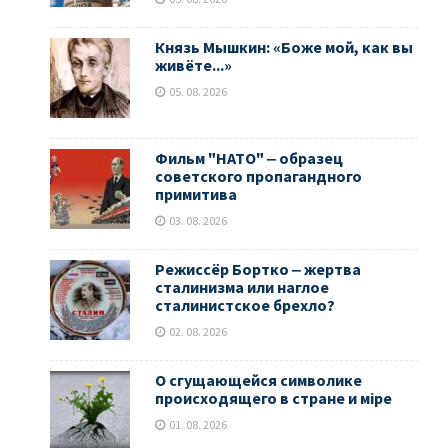
Князь Мышкин: «Боже мой, как вы
живёте...»
05. 08. 2026
Фильм "НАТО" ‒ образец
советского пропагандного
примитива
03. 08. 2026
Режиссёр Бортко ‒ жертва
сталинизма или наглое
сталинистское брехло?
02. 08. 2026
О сгущающейся символике
происходящего в стране и мiре
01. 08. 2026