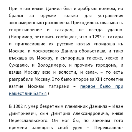
При этом князь Даниил был и храбрым воином, но
брался за оружие только для устрашения
злонамеренных грозою меча. Приходилось оказывать
сопротивление и татарам, не всегда удачно.
(Например, летопись сообщает, что в 1293 г. татары
и пригласившие их русские князья «поидоша къ
Москве, и московскаго Данила обольстиша, и тако
въехаша въ Москву, и сътвориша такоже, якоже и
Суждалю, и Володимерю, и прочимъ городомъ, и
взяша Москву всю и волости, и села», – то есть
разграбили Москву. Это было второе за XIII столетие
взятие Москвы татарами –
первое было при
нашествии Батыя
.)
В 1302 г. умер бездетным племянник Даниила – Иван
Дмитриевич, сын Дмитрия Александровича, князя
Переяславльского. Он мог бы, по законам того
времени завещать свой удел – Переяславль-