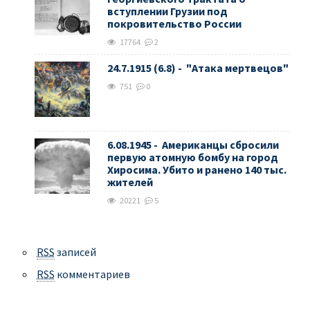
вступлении Грузии под
покровительство России
17764
2
24.7.1915 (6.8) - "Атака мертвецов"
751
0
6.08.1945 - Американцы сбросили
первую атомную бомбу на город
Хиросима. Убито и ранено 140 тыс.
жителей
20221
5
RSS
записей
RSS
комментариев