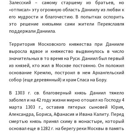
Залесский – самому старшему из братьев, но
«отписал» эту огромную область Даниилу из любви к
его мудрости и благочестию. В попытках оспорить
это решение князьями сами жители Переяславля
поддержали Даниила.
Территория Московского княжества при Данииле
выросла вдвое и княжество выдвинулось в число
значительных в то время на Руси. Даниил был первый
из князей, кто жил в Москве постоянно. Он положил
основание Кремлю, построил в нем Архангельский
собор (еще деревянный) и храм Спаса на Бору.
В 1303 г. св. благоверный князь Даниил тяжело
заболел и на 42 году жизни мирно отошел ко Господу 4
марта 1303 г., оставив пятерых сыновей Юрия,
Александра, Бориса, Афанасия и Ивана Калиту. Перед
смертью князь принял схиму в монастыре, который
основал еще в 1282 г. на берегу реки Москвы в память