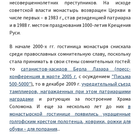
несовершеннолетних преступников. На исходе
советской власти монастырь возвращен Церкви в
числе первых – в 1983 г., став резиденцией патриарха
и в 1988 г. местом празднования 1000-летия Крещения
Руси.
В начале 2000-х гг. гостиница монастыря снискала
среди православных сомнительную славу, поскольку
стала принимать в свои стены сомнительных гостей:
то
сатанистов-хасидов Берла Лазара (пресс-
конференция в марте 2005 г.
с осуждением
"Письма
500-5000"
), то в декабре 2009 г.
учредительный съезд
тамплиеров, награжденных при этом патриаршими
наградами
и ратующих за построение Храма
Соломона. И еще за несколько лет до них
в
монастырской гостинице появились украшенные
голгофским крестом полотенца, коврики, рожки для
обуви – для попрания
...