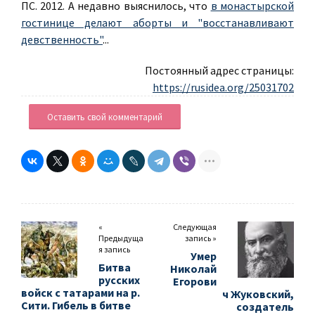
ПС. 2012. А недавно выяснилось, что
в монастырской
гостинице делают аборты и "восстанавливают
девственность"
...
Постоянный адрес страницы:
https://rusidea.org/25031702
Оставить свой комментарий
«
Следующая
Предыдуща
запись »
я запись
Умер
Битва
Николай
русских
Егорови
войск с татарами на р.
ч Жуковский,
Сити. Гибель в битве
создатель