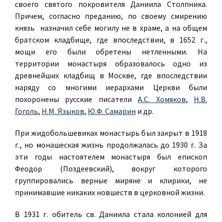
своего святого покровителя Даниила Столпника.
Причем, согласно преданию, по своему смирению
князь назначил себе могилу не в храме, а на общем
братском кладбище, где впоследствии, в 1652 г.,
мощи его были обретены нетленными. На
территории монастыря образовалось одно из
древнейших кладбищ в Москве, где впоследствии
наряду со многими иерархами Церкви были
похоронены русские писатели
А.С. Хомяков
,
Н.В.
Гоголь
,
Н.М. Языков
,
Ю.Ф. Самарин
и др.
При жидобольшевиках монастырь был закрыт в 1918
г., но монашеская жизнь продолжалась до 1930 г. За
эти годы настоятелем монастыря был епископ
Феодор (Поздеевский), вокруг которого
группировались верные миряне и клирики, не
принимавшие никаких новшеств в церковной жизни.
В 1931 г. обитель св. Даниила стала колонией для