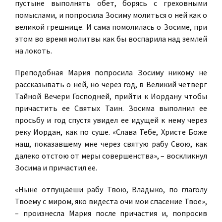
пустыне выполнять обет, борясь с греховными
помыслами, и попросила Зосиму молиться о ней как о
великой грешнице. И сама помолилась о Зосиме, при
этом во время молитвы как бы воспарила над землей
на локоть.
Преподобная Мария попросила Зосиму никому не
рассказывать о ней, но через год, в Великий четверг
Тайной Вечери Господней, прийти к Иордану чтобы
причастить ее Святых Таин. Зосима выполнил ее
просьбу и год спустя увидел ее идущей к нему через
реку Иордан, как по суше. «Слава Тебе, Христе Боже
наш, показавшему мне через святую рабу Свою, как
далеко отстою от меры совершенства», – воскликнул
Зосима и причастил ее.
«Ныне отпущаеши рабу Твою, Владыко, по глаголу
Твоему с миром, яко видеста очи мои спасение Твое»,
– произнесла Мария после причастия и, попросив