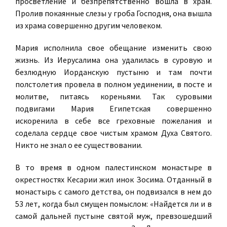
просветление и безпрепятственно вошла в храм.
Пролив покаянные слезы у гроба Господня, она вышла
из храма совершенно другим человеком.
Мария исполнила свое обещание изменить свою
жизнь. Из Иерусалима она удалилась в суровую и
безлюдную Иорданскую пустыню и там почти
полстолетия провела в полном уединении, в посте и
молитве, питаясь кореньями. Так суровыми
подвигами Мария Египетская совершенно
искоренила в себе все греховные пожелания и
соделала сердце свое чистым храмом Духа Святого.
Никто не знал о ее существовании.
В то время в одном палестинском монастыре в
окрестностях Кесарии жил инок Зосима. Отданный в
монастырь с самого детства, он подвизался в нем до
53 лет, когда был смущен помыслом: «Найдется ли и в
самой дальней пустыне святой муж, превзошедший