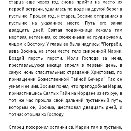
старца еще через год снова прийти на место их
первой встречи, удалилась по воде на другой берег в
пустыню. Прошел год, и старец Зосима отправился в
пустыню на указанное место. Путь его занял
двадцать дней. Святая подвижница лежала там
мертвая, нетленная, со сложенными на груди руками,
лицом к Востоку. У главы ее была надпись: "Погреби,
авва Зосима, на этом месте тело смиренной Марии.
Воздай персть персти. Моли Господа за меня,
преставльшуюся месяца апреля в первый день, в
самую ночь спасительных страданий Христовых, по
причащении Божественной Тайной Вечери". Так он
узнал и ее имя. Зосима понял, что преподобная Мария,
причастившись Святых Тайн на Иордане из его рук, в
тот же час прошла свой дальний пустынный путь,
которым он, Зосима, шествовал двадцать дней, и
тотчас отошла ко Господу.
Старец похоронил останки св. Марии там в пустыне,