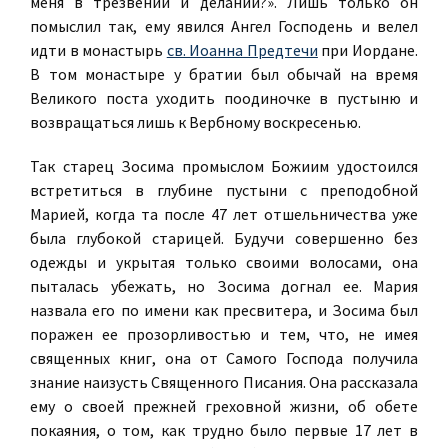
меня в трезвении и делании?». Лишь только он
помыслил так, ему явился Ангел Господень и велел
идти в монастырь
св. Иоанна Предтечи
при Иордане.
В том монастыре у братии был обычай на время
Великого поста уходить поодиночке в пустыню и
возвращаться лишь к Вербному воскресенью.
Так старец Зосима промыслом Божиим удостоился
встретиться в глубине пустыни с преподобной
Марией, когда та после 47 лет отшельничества уже
была глубокой старицей. Будучи совершенно без
одежды и укрытая только своими волосами, она
пыталась убежать, но Зосима догнал ее. Мария
назвала его по имени как пресвитера, и Зосима был
поражен ее прозорливостью и тем, что, не имея
священных книг, она от Самого Господа получила
знание наизусть Священного Писания. Она рассказала
ему о своей прежней греховной жизни, об обете
покаяния, о том, как трудно было первые 17 лет в