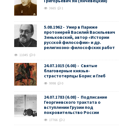
Григорьевич Ян (Янчевецкий)
3665
1
5.08.1962 - Умер в Париже
протоиерей Василий Васильевич
Зеньковский, автор «Истории
русской философии» и др.
религиозно-философских работ
11045
0
24.07.1015 (6.08) - Святые
благоверные князья-
страстотерпцы Борис и Глеб
9998
0
24.07.1783 (6.08) - Подписание
Георгиевского трактата о
вступлении Грузии под
покровительство России
17766
2