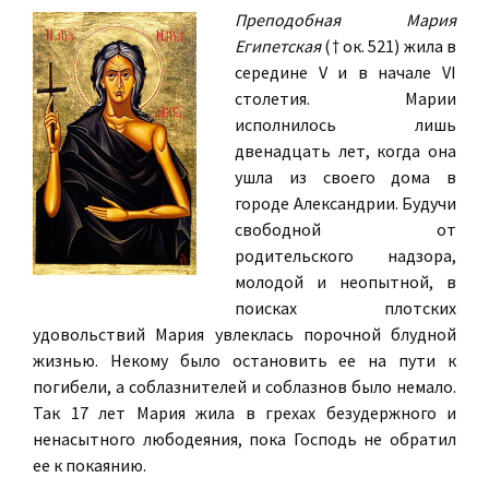
Преподобная Мария
Египетская
(† ок. 521) жила в
середине V и в начале VI
столетия. Марии
исполнилось лишь
двенадцать лет, когда она
ушла из своего дома в
городе Александрии. Будучи
свободной от
родительского надзора,
молодой и неопытной, в
поисках плотских
удовольствий Мария увлеклась порочной блудной
жизнью. Некому было остановить ее на пути к
погибели, а соблазнителей и соблазнов было немало.
Так 17 лет Мария жила в грехах безудержного и
ненасытного любодеяния, пока Господь не обратил
ее к покаянию.