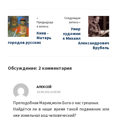
«
Следующая
Предыдуща
запись »
я запись
Умер
Киев -
художни
Матерь
к Михаил
городов русских
Александрович
Врубель
Обсуждение: 2 комментария
АЛЕКСЕЙ
14.04.2011 в 00:00
Преподобная Мария,моли Бога о нас грешных.
Найдётся ли в наше время такой подвижник или
уже измельчал род человеческий?