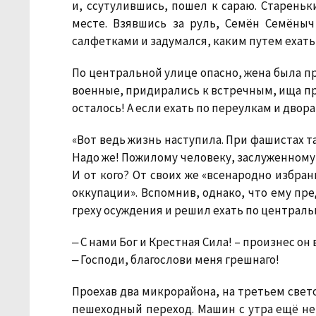
и, ссутулившись, пошел к сараю. Стареньк
месте. Взявшись за руль, Семён Семёныч
салфетками и задумался, каким путем ехать
По центральной улице опасно, жена была пра
военные, придирались к встречным, ища пр
осталось! А если ехать по переулкам и двора
«Вот ведь жизнь наступила. При фашистах т
Надо же! Пожилому человеку, заслуженному
И от кого? От своих же «всенародно избра
оккупации». Вспомнив, однако, что ему пр
греху осуждения и решил ехать по централь
‒ С нами Бог и Крестная Сила! – произнес он
‒ Господи, благослови меня грешнаго!
Проехав два микрорайона, на третьем свето
пешеходный переход. Машин с утра ещё не