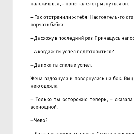
належишься, – попытался огрызнуться он.
‒ Так отстранили ж тебя! Настоятель-то ст
ворчать бабка.
‒ Да схожу в последний раз. Причащусь напо
‒ А когда ж ты успел подготовиться?
‒ Да пока ты спала и успел.
Жена вздохнула и повернулась на бок. Выц
нею одеяла.
‒ Только ты осторожно теперь, – сказала
всенощной.
‒ Чево?
‒ Да эти выдумки-то новыя. Страха ради иу