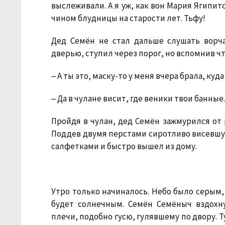
выслеживали. А я уж, как вон Мария Ягипитс
чином блудницы на старости лет. Тьфу!
Дед Семён не стал дальше слушать ворч
дверью, ступил через порог, но вспомнив чт
‒ А ты это, маску-то у меня вчера брала, куда
‒ Да в чулане висит, где веники твои банные.
Пройдя в чулан, дед Семён зажмурился от р
Поддев двумя перстами сиротливо висевшую 
салфетками и быстро вышел из дому.
Утро только начиналось. Небо было серым, 
будет солнечным. Семён Семёныч вздохн
плечи, подобно гусю, гулявшему по двору. Т