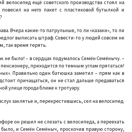
ий велосипед ещё советского производства стоял на
 повесил на него пакет с пластиковой бутылкой и
?
ва. Вчера какие-то патрульные, то ли «казаки», то ли
едлог выписать штраф. Совести-то у людей совсем не
м, так время терять.
ак не было! – в сердцах подумалось Семён Семёнычу. –
 пенсионеру, приходится по темным углам прятаться!
нных». Правильно один батюшка заметил – прям как в
едстоит причащаться, он не стал дальше предаваться
ной улице города ближе к тротуару.
 вслух заклятье и, перекрестившись, сел на велосипед.
форе он решил не слезать с велосипеда, а переехать
 было, и Семён Семёныч, проскочив правую сторону,