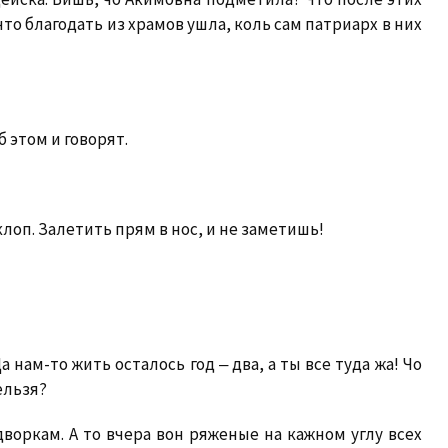
что благодать из храмов ушла, коль сам патриарх в них
!
об этом и говорят.
 клоп. Залетить прям в нос, и не заметишь!
а нам-то жить осталось год ‒ два, а ты все туда жа! Чо
ельзя?
дворкам. А то вчера вон ряженые на кажном углу всех