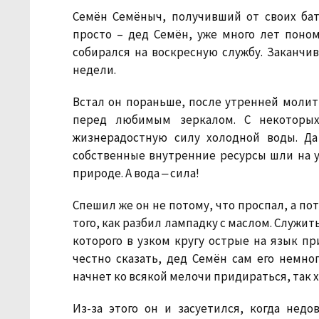
Семён Семёныч, получивший от своих ба
просто – дед Семён, уже много лет поно
собирался на воскресную службу. Заканчив
недели.
Встал он пораньше, после утренней молит
перед любимым зеркалом. С некоторы
жизнерадостную силу холодной воды. Да
собственные внутренние ресурсы шли на у
природе. А вода ‒ сила!
Спешил же он не потому, что проспал, а по
того, как разбил лампадку с маслом. Служи
которого в узком кругу острые на язык п
честно сказать, дед Семён сам его немног
начнет ко всякой мелочи придираться, так х
Из-за этого он и засуетился, когда нед