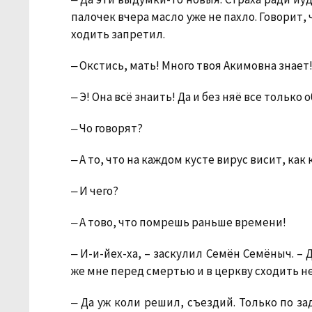
палочек вчера масло уже не пахло. Говорит, 
ходить запретил.
‒ Окстись, мать! Много твоя Акимовна знает
‒ Э! Она всё знаить! Да и без няё все только 
‒ Чо говорят?
‒ А то, что на каждом кусте вирус висит, как
‒ И чего?
‒ А тово, что помрешь раньше времени!
‒ И-и-йех-ха, – заскулил Семён Семёныч. – Д
же мне перед смертью и в церкву сходить н
‒ Да уж коли решил, съездий. Только по за