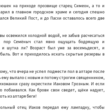
тюшек на приходе прозвище старец Симеон, а то и
марил в главном городском храме и сегодня спешно
ался Великий Пост, и до Пасхи оставалось всего две
вы освежился холодной водой, не забыв расчесаться
х пор Семёныч cтал явно ощущать бодрящую и
 и шутка ли? Возраст был уже за восемьдесят, и
быль. Вот и приходилось искать скрытые резервы в
тому, что вчера не успел подмести пол в алтаре после
ть ему выпало с новым и потому строгим священником,
рихожанки сразу окрестили Иаковом Грозным. И если
о побаивался. Как брови свои сведет, щёки надует,
оть из алтаря беги!
овольный отец Иаков передал ему лампадку, чтобы