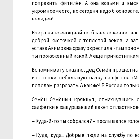
поправить фитилёк. А она возьми и выск
укромноеместо, но сегодня надо б основате
неладен!
Вчера на всенощной по благословению нас
доброй кисточкой с теплотой веков, а в
устава Акимовна сразу окрестила «тампоном»
ты прокаженный какой. А ещё причастникам
Вспомнив эту оказию, дед Семён прошел на 
из стопки небольшую пачку салфеток. «М
пополам разрезать. А как же! В России тольк
Семён Семёныч крякнул, отмахнувшись о
салфетки в зашуршавший пакет с пластиково
‒ Куда-й-то ты собрался? – послышался голо
‒ Куда, куда... Добрые люди на службу по 