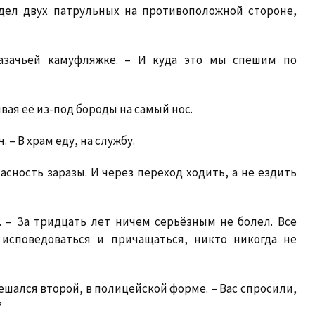
идел двух патрульных на противоположной стороне,
казачьей камуфляжке. – И куда это мы спешим по
ая её из-под бороды на самый нос.
 – В храм еду, на службу.
асность заразы. И через переход ходить, а не ездить
. – За тридцать лет ничем серьёзным не болел. Все
 исповедоваться и причащаться, никто никогда не
мешался второй, в полицейской форме. – Вас спросили,
?