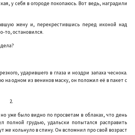
кая, у себя в огороде покопаюсь. Вот ведь, наградили
авшую жену и, перекрестившись перед иконой над
о-то, остановился.
 дела?
езкого, ударившего в глаза и ноздри запаха чеснока.
на одном из веников маску, он положил её в пакет с
2.
но уже было видно по просветам в облаках, что день
ул полной грудью, удальски попытался расправить
ут же кольнуло в спину. Он вспомнил про свой возраст