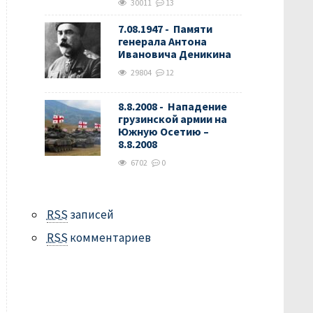
30011
13
7.08.1947 - Памяти
генерала Антона
Ивановича Деникина
29804
12
8.8.2008 - Нападение
грузинской армии на
Южную Осетию –
8.8.2008
6702
0
RSS
записей
RSS
комментариев