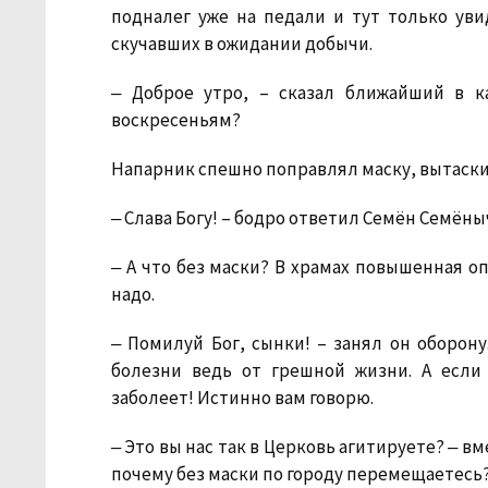
подналег уже на педали и тут только ув
скучавших в ожидании добычи.
‒ Доброе утро, – сказал ближайший в 
воскресеньям?
Напарник спешно поправлял маску, вытаскив
‒ Слава Богу! – бодро ответил Семён Семёныч.
‒ А что без маски? В храмах повышенная оп
надо.
‒ Помилуй Бог, сынки! – занял он оборону
болезни ведь от грешной жизни. А если
заболеет! Истинно вам говорю.
‒ Это вы нас так в Церковь агитируете? ‒ в
почему без маски по городу перемещаетесь