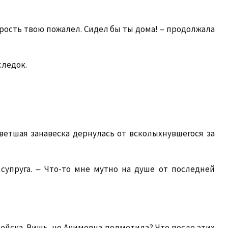
арость твою пожалел. Сидел бы ты дома! – продолжала
следок.
ветшая занавеска дернулась от всколыхнувшегося за
 супруга. ‒ Что-то мне мутно на душе от последней
дейска. Вишь, чо Акимовна подметила? Что после этих