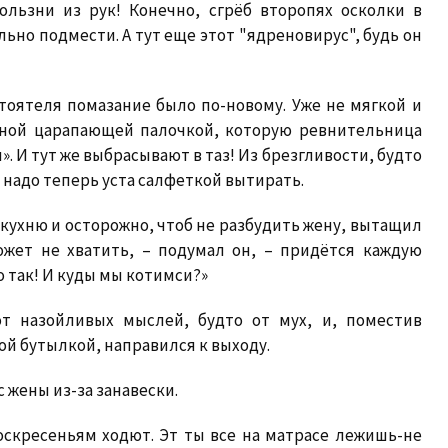
ользни из рук! Конечно, сгрёб второпях осколки в
льно подмести. А тут еще этот "ядреновирус", будь он
тоятеля помазание было по-новому. Уже не мягкой и
атной царапающей палочкой, которую ревнительница
. И тут же выбрасывают в таз! Из брезгливости, будто
 надо теперь уста салфеткой вытирать.
кухню и осторожно, чтоб не разбудить жену, вытащил
ожет не хватить, – подумал он, – придётся каждую
о так! И куды мы котимси?»
т назойливых мыслей, будто от мух, и, поместив
й бутылкой, направился к выходу.
с жены из-за занавески.
воскресеньям ходют. Эт ты все на матрасе лежишь-не