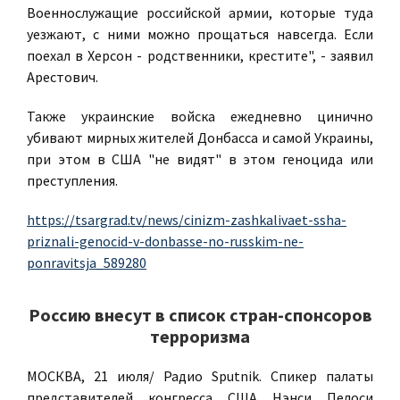
Военнослужащие российской армии, которые туда
уезжают, с ними можно прощаться навсегда. Если
поехал в Херсон - родственники, крестите", - заявил
Арестович.
Также украинские войска ежедневно цинично
убивают мирных жителей Донбасса и самой Украины,
при этом в США "не видят" в этом геноцида или
преступления.
https://tsargrad.tv/news/cinizm-zashkalivaet-ssha-
priznali-genocid-v-donbasse-no-russkim-ne-
ponravitsja_589280
Россию внесут в список стран-спонсоров
терроризма
МОСКВА, 21 июля/ Радио Sputnik. Спикер палаты
представителей конгресса США Нэнси Пелоси