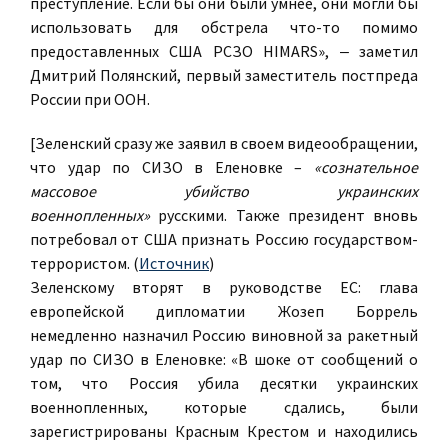
преступление. Если бы они были умнее, они могли бы
использовать для обстрела что-то помимо
предоставленных США РСЗО HIMARS», ‒ заметил
Дмитрий Полянский, первый заместитель постпреда
России при ООН.
[Зеленский сразу же заявил в своем видеообращении,
что удар по СИЗО в Еленовке –
«сознательное
массовое убийство украинских
военнопленных»
русскими. Также президент вновь
потребовал от США признать Россию государством-
террористом. (
Источник
)
Зеленскому вторят в руководстве ЕС: глава
европейской дипломатии Жозеп Боррель
немедленно назначил Россию виновной за ракетный
удар по СИЗО в Еленовке: «В шоке от сообщений о
том, что Россия убила десятки украинских
военнопленных, которые сдались, были
зарегистрированы Красным Крестом и находились