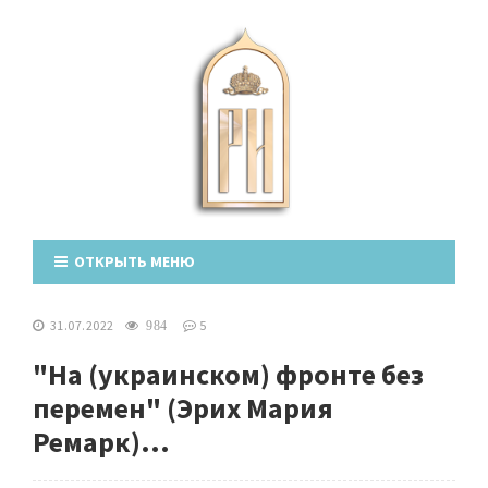
ОТКРЫТЬ МЕНЮ
31.07.2022
5
984
"На (украинском) фронте без
перемен" (Эрих Мария
Ремарк)...