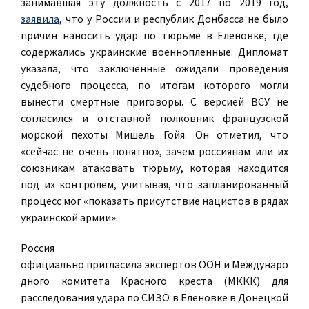
занимавшая эту должность с 2017 по 2019 год,
заявила
, что у России и республик Донбасса не было
причин наносить удар по тюрьме в Еленовке, где
содержались украинские военнопленные. Дипломат
указала, что заключенные ожидали проведения
судебного процесса, по итогам которого могли
вынести смертные приговоры. C версией ВСУ не
согласился и отставной полковник французской
морской пехоты Мишель Гойя. Он отметил, что
«сейчас не очень понятно», зачем россиянам или их
союзникам атаковать тюрьму, которая находится
под их контролем, учитывая, что запланированный
процесс мог «показать присутствие нацистов в рядах
украинской армии».
Россия
официально пригласила экспертов ООН и Междунаро
дного комитета Красного креста (МККК) для
расследования удара по СИЗО в Еленовке в Донецкой