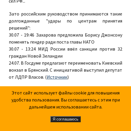
сел РФ...
Зато российским руководством принимаются такие
долгожданные "удары по центрам принятия
решений":
30.07 - 19:46 Захарова предложила Борису Джонсону
поменять гендер ради поста главы НАТО
30.07 - 13:24 МИД России ввёл санкции против 32
граждан Новой Зеландии
24.07. В Госдуме предлагают переименовать Киевский
вокзал в Брянский. С инициативой выступил депутат
от ЛДПР Власов. (
Источник
)
И еще зато: у нас сегодня очередной военный парад
Этот сайт использует файлы cookie для повышения
русской воинской славы в т.ч. со знаменем крейсера
удобства пользования. Вы соглашаетесь с этим при
"Аврора"...
дальнейшем использовании сайта.
31.7.2022
Я соглашаюсь
В последнюю минуту
.