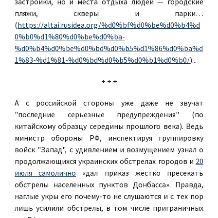
застройки, но и места отдыха людей — городские
пляжи, скверы и парки…
(
https://altai.rusidea.org/%d0%bf%d0%be%d0%b4%d
0%b0%d1%80%d0%be%d0%ba-
%d0%b4%d0%be%d0%bd%d0%b5%d1%86%d0%ba%d
1%83-%d1%81-%d0%bd%d0%b5%d0%b1%d0%b0/
)...
+ + +
А с российской стороны уже даже не звучат
"последние серьезные предупреждения" (по
китайскому образцу середины прошлого века). Ведь
министр обороны РФ, инспектируя группировку
войск "Запад", с удивлением и возмущением узнал о
продолжающихся украинских обстрелах городов и
20
июля самолично
«дал приказ жестко пресекать
обстрелы населенных пунктов Донбасса». Правда,
наглые укры его почему-то не слушаются и с тех пор
лишь усилили обстрелы, в том числе приграничных