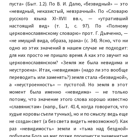
пуста» (Быт. 1.2). По В. И. Далю, «безвидный» — это
«невидный, неказистый, невзрачный». По «Словарю
русского языка XI–XVII вв.», — «утративший
настоящий вид» (т. 1, с. 97). По «Полному
церковнославянскому словарю» прот. Г. Дьяченко, —
«не имущий вида, образа, зрака» (с. 34). Ясно, что ни
одно из этих значений в нашем случае не подходит:
для них просто не пришло время. А как это звучит на
церковнославянском? «Земля же была невидима и
неустроена». Итак, «невидимая» (надо ли это вообще
переводить или заменять?) земля стала «безвидной»,
а «неустроенность» — пустотой. Но земля в этот
момент была именно «невидима» — не только
потому, что значение этого слова хорошо известно
«славянистам» (напр., Быт. 41.4, когда говорится, что
худые коровы съели тучных), но и по смыслу: ведь еще
не создан свет (а без света видеть невозможно!). Как
раз «невидимость» земли и «тьма над бездной»
побудили Бога на миг позже произнести знаменитые