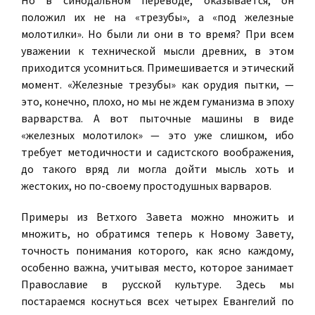
Но в синодальном переводе, оказывается, он
положил их не на «трезубы», а «под железные
молотилки». Но были ли они в то время? При всем
уважении к технической мысли древних, в этом
приходится усомниться. Примешивается и этический
момент. «Железные трезубы» как орудия пытки, —
это, конечно, плохо, но мы не ждем гуманизма в эпоху
варварства. А вот пыточные машины в виде
«железных молотилок» — это уже слишком, ибо
требует методичности и садистского воображения,
до такого вряд ли могла дойти мысль хоть и
жестоких, но по-своему простодушных варваров.
Примеры из Ветхого Завета можно множить и
множить, но обратимся теперь к Новому Завету,
точность понимания которого, как ясно каждому,
особенно важна, учитывая место, которое занимает
Православие в русской культуре. Здесь мы
постараемся коснуться всех четырех Евангелий по