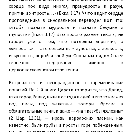
сердце мое виде многая, премудрость и разум,
притчи и хитрость…» (Еккл. 1.17). А что видит сердце
проповедника в синодальном переводе? Вот что:
«чтобы познать мудрость и познать безумие и
глупость» (Еккл. 1.17). Это просто разные тексты, не
говоря уже о том, что потеряны «притчи», а
«хитрость» — это совсем не «глупость», а ловкость,
искусность, порой и злой ум. Снова мы видим более
серьезное содержание именно в
церковнославянском изложении.
Встречается и неоправданное осовременивание
понятий. Во 2-й книге Царств говорится, что Давид,
взяв город Равву, вывел оттуда людей и «положил» их
под пилы, под железные топоры, бросил в
обжигательные печи, и даже — «на трезубы железны»
(2 Цар. 12.31), — нравы варварских племен, как
известно, были грубы и просты: горе побежденным.