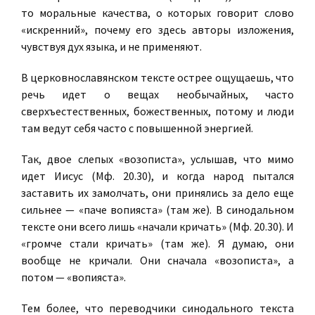
то моральные качества, о которых говорит слово
«искренний», почему его здесь авторы изложения,
чувствуя дух языка, и не применяют.
В церковнославянском тексте острее ощущаешь, что
речь идет о вещах необычайных, часто
сверхъестественных, божественных, потому и люди
там ведут себя часто с повышенной энергией.
Так, двое слепых «возописта», услышав, что мимо
идет Иисус (Мф. 20.30), и когда народ пытался
заставить их замолчать, они принялись за дело еще
сильнее — «паче вопияста» (там же). В синодальном
тексте они всего лишь «начали кричать» (Мф. 20.30). И
«громче стали кричать» (там же). Я думаю, они
вообще не кричали. Они сначала «возописта», а
потом — «вопияста».
Тем более, что переводчики синодального текста