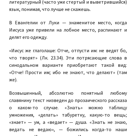
литературный (часто уже стертый и выветрившийся)
язык, понимая, что лучше не скажешь.
В Евангелии от Луки — знаменитое место, когда
Иисуса уже привели на лобное место, распинают и
делят его одежду.
«Иисус же глаголаше: Отче, отпусти им: не ведят бо,
что творят» (Лк. 23.34). Эти потрясающие слова в
синодальном варианте приобретают такой вид:
«Отче! Прости им; ибо не знают, что делают» (там
же).
Возвышенный, абсолютно понятный любому
славянину текст низведен до прозаического рассказа
о каком-то случае. «Знать» можно таблицу
умножения, «делать» табуретку, какую-то вещь;
«знает» — ум, а «ведает» — душа. «Знать не знаю,
ведать не ведаю», — божились когда-то наши