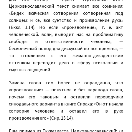
Церковнославянский текст снимает все сомнения:
«Видех всяческая сотворения сотворенная под
солнцем: и се, вся суетство и произволение духа»
(Еккл. 1.14). Но если «произволение», т. е. акт
человеческой. воли, выводит нас на проблематику
свободы и ответственности человека, —
бесконечный повод для дискуссий во все времена, —
то «томление» с его жеманно-декадентским
оттенком переводит дело в сферу психологии и
смутных ощущений.
Замена слова тем более не оправданна, что
«произволение» — понятное и без перевода слова,
почему его таковым и оставили переводчики
синодального варианта в книге Сираха: «Он от начала
сотворил человека и оставил его в руке
произволения его» (Сир. 15.14).
Еще пример из Екклезиаста. Церковнославянский: «и