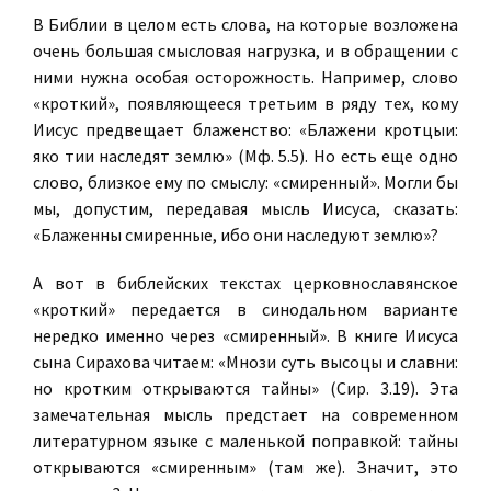
В Библии в целом есть слова, на которые возложена
очень большая смысловая нагрузка, и в обращении с
ними нужна особая осторожность. Например, слово
«кроткий», появляющееся третьим в ряду тех, кому
Иисус предвещает блаженство: «Блажени кротцыи:
яко тии наследят землю» (Мф. 5.5). Но есть еще одно
слово, близкое ему по смыслу: «смиренный». Могли бы
мы, допустим, передавая мысль Иисуса, сказать:
«Блаженны смиренные, ибо они наследуют землю»?
А вот в библейских текстах церковнославянское
«кроткий» передается в синодальном варианте
нередко именно через «смиренный». В книге Иисуса
сына Сирахова читаем: «Мнози суть высоцы и славни:
но кротким открываются тайны» (Сир. 3.19). Эта
замечательная мысль предстает на современном
литературном языке с маленькой поправкой: тайны
открываются «смиренным» (там же). Значит, это