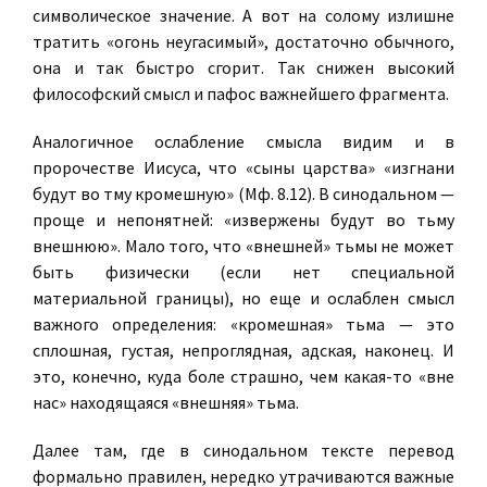
символическое значение. А вот на солому излишне
тратить «огонь неугасимый», достаточно обычного,
она и так быстро сгорит. Так снижен высокий
философский смысл и пафос важнейшего фрагмента.
Аналогичное ослабление смысла видим и в
пророчестве Иисуса, что «сыны царства» «изгнани
будут во тму кромешную» (Мф. 8.12). В синодальном —
проще и непонятней: «извержены будут во тьму
внешнюю». Мало того, что «внешней» тьмы не может
быть физически (если нет специальной
материальной границы), но еще и ослаблен смысл
важного определения: «кромешная» тьма — это
сплошная, густая, непроглядная, адская, наконец. И
это, конечно, куда боле страшно, чем какая-то «вне
нас» находящаяся «внешняя» тьма.
Далее там, где в синодальном тексте перевод
формально правилен, нередко утрачиваются важные