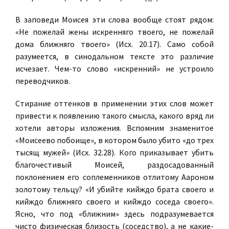
В заповеди Моисея эти слова вообще стоят рядом:
«Не пожелай жены искренняго твоего, не пожелай
дома ближняго твоего» (Исх. 20.17). Само собой
разумеется, в синодальном тексте это различие
исчезает. Чем-то слово «искренний» не устроило
переводчиков.
Стирание оттенков в применении этих слов может
привести к появлению такого смысла, какого вряд ли
хотели авторы изложения. Вспомним знаменитое
«Моисеево побоище», в котором было убито «до трех
тысящ мужей» (Исх. 32.28). Кого приказывает убить
благочестивый Моисей, раздосадованный
поклонением его соплеменников отлитому Аароном
золотому тельцу? «И убийте кийждо брата своего и
кийждо ближняго своего и кийждо соседа своего».
Ясно, что под «ближним» здесь подразумевается
чисто физическая близость (соседство), а не какие-