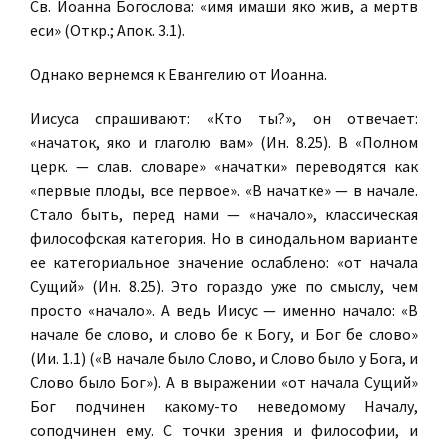
Св. Иоанна Богослова: «имя имаши яко жив, а мертв
еси» (Откр.; Апок. 3.1).
Однако вернемся к Евангелию от Иоанна.
Иисуса спрашивают: «Кто ты?», он отвечает:
«начаток, яко и глаголю вам» (Ин. 8.25). В «Полном
церк. — слав. словаре» «начатки» переводятся как
«первые плоды, все первое». «В начатке» — в начале.
Стало быть, перед нами — «начало», классическая
философская категория. Но в синодальном варианте
ее категориальное значение ослаблено: «от начала
Сущий» (Ин. 8.25). Это гораздо уже по смыслу, чем
просто «начало». А ведь Иисус — именно начало: «В
начале бе слово, и слово бе к Богу, и Бог бе слово»
(Ии. 1.1) («В начале было Слово, и Слово было у Бога, и
Слово было Бог»). А в выражении «от начала Сущий»
Бог подчинен какому-то неведомому Началу,
соподчинен ему. С точки зрения и философии, и