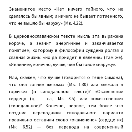
Знаменитое место «Нет ничего тайного, что не
сделалось бы явным; и ничего не бывает потаенного,
что не вышло бы наружу» (Мк. 4.22).
В церковнославянском тексте мысль эта выражена
короче, а значит энергичнее и заканчивается
понятием, которому в философии суждена долгая и
славная жизнь: «но да приидет в явление» (там же).
«Явление», конечно, лучше, чем бытовое «наружу».
Или, скажем, что лучше (говорится о теще Симона),
что она «огнем жегома» (Мк. 1.30) или «лежала в
горячке» (в синодальном тексте)? «Окаменение
сердец» (ц. — сл., Мк. 3.5) или «ожесточение»
(синодальное)? Конечно, первое, тем более что
поздние переводчики синодального варианта
правильно оставили слово «окаменено» (сердце их)
(Мк. 6.52) — без перевода на современный