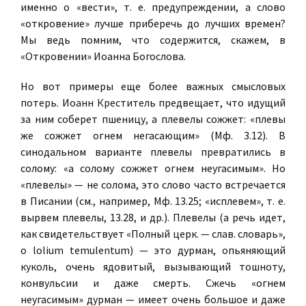
именно о «вести», т. е. предупреждении, а слово
«откровение» лучше приберечь до лучших времен?
Мы ведь помним, что содержится, скажем, в
«Откровении» Иоанна Богослова.
Но вот примеры еще более важных смысловых
потерь. Иоанн Креститель предвещает, что идущий
за ним соберет пшеницу, а плевелы сожжет: «плевы
же сожжет огнем негасающим» (Мф. 3.12). В
синодальном варианте плевелы превратились в
солому: «а солому сожжет огнем неугасимым». Но
«плевелы» — не солома, это слово часто встречается
в Писании (см., например, Мф. 13.25; «исплевем», т. е.
вырвем плевелы, 13.28, и др.). Плевелы (а речь идет,
как свидетельствует «Полный церк. — слав. словарь»,
о lolium temulentum) — это дурман, опьяняющий
куколь, очень ядовитый, вызывающий тошноту,
конвульсии и даже смерть. Сжечь «огнем
неугасимым» дурман — имеет очень большое и даже