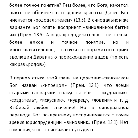
более точное понятие? Тем более, что Бога, кажется,
никто не обвиняет в создании красоты. Далее Бог
именуется «рододелателем» (13.5). В синодальном же
варианте Бог опять воспринят «виновником бытия
их» (Прем. 13.5). А ведь «рододелатель» — не только
более емкое и точное понятие, но и
многозначительное, — в связи со спорами о «теории»
эволюции Дарвина о происхождении видов (то есть
как раз «родов»).
В первом стихе этой главы на церковно-славянском
Бог назван «хитрецом» (Прем. 13.1), что всеми
старыми словарями толкуется как — «художник»,
«создатель», «искусник», «мудрец», «ловкий» и т. д.
Выбирай любое значение! Но в синодальном
переводе Бог по-прежнему воспринимается с точки
зрения юриспруденции: «виновник» (Прем. 13.1). Нет
сомнения, что это искажает суть дела.