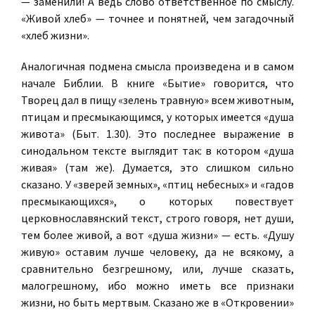
— заменили! А ведь слово ответственное по смыслу.
«Живой хлеб» — точнее и понятней, чем загадочный
«хлеб жизни».
Аналогичная подмена смысла произведена и в самом
начале Библии. В книге «Бытие» говорится, что
Творец дал в пищу «зелень травную» всем животным,
птицам и пресмыкающимся, у которых имеется «душа
живота» (Быт. 1.30). Это последнее выражение в
синодальном тексте выглядит так: в котором «душа
живая» (там же). Думается, это слишком сильно
сказано. У «зверей земных», «птиц небесных» и «гадов
пресмыкающихся», о которых повествует
церковнославянский текст, строго говоря, нет души,
тем более живой, а вот «душа жизни» — есть. «Душу
живую» оставим лучше человеку, да не всякому, а
сравнительно безгрешному, или, лучше сказать,
малогрешному, ибо можно иметь все признаки
жизни, но быть мертвым. Сказано же в «Откровении»