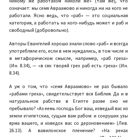
никому же работахом николи же» (там же), что
означает: мы семя Авраамово и никогда ни на кого не
работали. Ясно ведь, что «раб» — это социальная
категория, а работать на кого-нибудь может и раб и
свободный (добровольно).
Авторы Евангелий хорошо знали слово «раб» и всегда
употребляли его, если в нем нуждались, в том числе и
в метафорическом смысле, например, «раб греха»
(Ин. 8.34), — «в сяк творяй грех раб есть греха» (Ин.
8.34).
А уж о том, что «семя Авраамово» не раз бывало
«рабами греха», свидетельствует вся Библия. Да и в
натуральном рабстве в Египте разве оно не
пребывало? «Аз еемь господь Бог ваш, изведый вас из
земли египетскиа, сущым вам рабом: и сокруших узы
ярма вашего, и изведох вас со дерзновением» (Лев.
26.13). А вавилонское пленение? «На реках