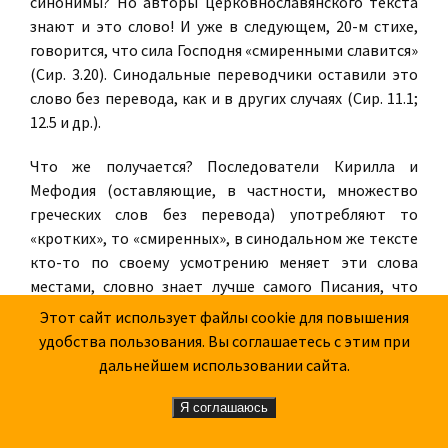
синонимы? Но авторы церковнославянского текста
знают и это слово! И уже в следующем, 20-м стихе,
говорится, что сила Господня «смиренными славится»
(Сир. 3.20). Синодальные переводчики оставили это
слово без перевода, как и в других случаях (Сир. 11.1;
12.5 и др.).
Что же получается? Последователи Кирилла и
Мефодия (оставляющие, в частности, множество
греческих слов без перевода) употребляют то
«кротких», то «смиренных», в синодальном же тексте
кто-то по своему усмотрению меняет эти слова
местами, словно знает лучше самого Писания, что
именно те хотели сказать!
Этот сайт использует файлы cookie для повышения
удобства пользования. Вы соглашаетесь с этим при
А ведь два этих важных слова отнюдь не синонимы.
дальнейшем использовании сайта.
«Кротость» — положительное качество, которое
посрамляет даже «высоких и славных», «смирение»
Я соглашаюсь
же, помимо общего с «кротостью» содержания, имеет