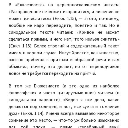
В «Екклезиасте» на церковнославянском читаем:
«Развращенное не может исправитися, и лишение не
может изчислитися» (Еккл. 1.15), — этого, по-моему,
вообще не надо переводить, понятно и так. Но в
синодальном тексте читаем: «Кривое не может
сделаться прямым, и чего нет, того нельзя считать»
(Еккл. 1.15). Более строгий и содержательный текст
имеем в первом случае. Иисус Христос, как известно,
охотно прибегал к притчам и образной речи и сам
объяснил, почему это делает, но от переводчиков
вовсе не требуется переходить на притчи.
В том же Екклезиасте (а это одна из наиболее
философских и часто цитируемых книг) читаем (в
синодальном варианте): «Видел я все дела, какие
делаются под солнцем, и вот, все суета и томление
духа» (Еккл. 1.14). У меня всегда вызывало некоторое
сомнение это место, — что-то уж больно изысканно
для той эпохи, — прямо «серебряный век»!