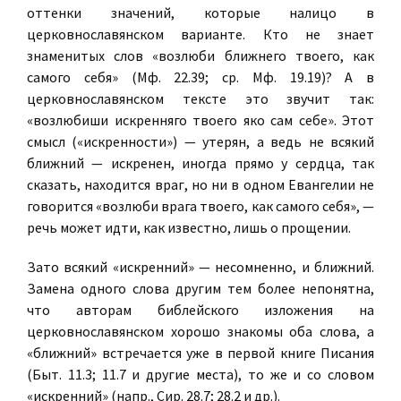
оттенки значений, которые налицо в
церковнославянском варианте. Кто не знает
знаменитых слов «возлюби ближнего твоего, как
самого себя» (Мф. 22.39; ср. Мф. 19.19)? А в
церковнославянском тексте это звучит так:
«возлюбиши искренняго твоего яко сам себе». Этот
смысл («искренности») — утерян, а ведь не всякий
ближний — искренен, иногда прямо у сердца, так
сказать, находится враг, но ни в одном Евангелии не
говорится «возлюби врага твоего, как самого себя», —
речь может идти, как известно, лишь о прощении.
Зато всякий «искренний» — несомненно, и ближний.
Замена одного слова другим тем более непонятна,
что авторам библейского изложения на
церковнославянском хорошо знакомы оба слова, а
«ближний» встречается уже в первой книге Писания
(Быт. 11.3; 11.7 и другие места), то же и со словом
«искренний» (напр., Сир. 28.7; 28.2 и др.).