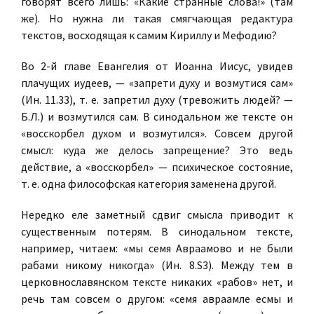
говорят всего лишь: «Какие странные слова!» (там
же). Но нужна ли такая смягчающая редактура
текстов, восходящая к самим Кириллу и Мефодию?
Во 2-й главе Евангелия от Иоанна Иисус, увидев
плачущих иудеев, — «запрети духу и возмутися сам»
(Ин. 11.33), т. е. запретил духу (тревожить людей? —
Б.Л.) и возмутился сам. В синодальном же тексте он
«восскорбел духом и возмутился». Совсем другой
смысл: куда же делось запрещение? Это ведь
действие, а «восскорбел» — психическое состояние,
т. е. одна философская категория заменена другой.
Нередко еле заметный сдвиг смысла приводит к
существенным потерям. В синодальном тексте,
например, читаем: «мы семя Авраамово и не были
рабами никому никогда» (Ин. 8.S3). Между тем в
церковнославянском тексте никаких «рабов» нет, и
речь там совсем о другом: «семя авраамле есмы и