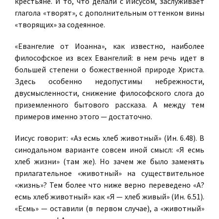
крестьяне. И то, что делали с Иисусом, заслуживает
глагола «творят», с дополнительным оттенком вины
«творящих» за содеянное.
«Евангелие от Иоанна», как известно, наиболее
философское из всех Евангелий: в нем речь идет в
большей степени о божественной природе Христа.
Здесь особенно недопустимы небрежности,
двусмысленности, снижение философского слога до
приземленного бытового рассказа. А между тем
примеров именно этого — достаточно.
Иисус говорит: «Аз есмь хлеб животный» (Ин. 6.48). В
синодальном варианте совсем иной смысл: «Я есмь
хлеб жизни» (там же). Но зачем же было заменять
прилагательное «животный» на существительное
«жизнь»? Тем более что ниже верно переведено «А?
есмь хлеб животный» как «Я — хлеб живый» (Ин. 6.51).
«Есмь» — оставили (в первом случае), а «животный»