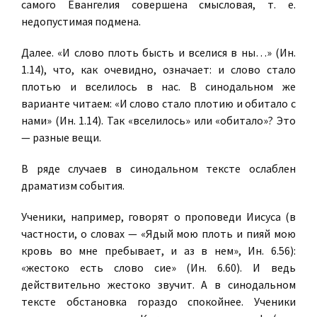
самого Евангелия совершена смысловая, т. е.
недопустимая подмена.
Далее. «И слово плоть бысть и вселися в ны…» (Ин.
1.14), что, как очевидно, означает: и слово стало
плотью и вселилось в нас. В синодальном же
варианте читаем: «И слово стало плотию и обитало с
нами» (Ин. 1.14). Так «вселилось» или «обитало»? Это
— разные вещи.
В ряде случаев в синодальном тексте ослаблен
драматизм события.
Ученики, например, говорят о проповеди Иисуса (в
частности, о словах — «Ядый мою плоть и пияй мою
кровь во мне пребывает, и аз в нем», Ин. 6.56):
«жестоко есть слово сие» (Ин. 6.60). И ведь
действительно жестоко звучит. А в синодальном
тексте обстановка гораздо спокойнее. Ученики