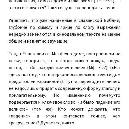
вавилонских, тамо седохом и плакахом» (Пс. 136.1), —
это кто жалуется? Так что лучше переводить точно.
Удивляет, что уже найденные в славянской Библии,
глубокие по смыслу и яркие по слогу выражения
нередко заменяются в синодальном тексте на менее
общие и невнятно звучащие.
Так, в Евангелии от Матфея о доме, построенном на
песке, говорится, что когда пошел дождь, подул
ветер, — «бе разрушение ея велие» (Мф. 7.27). («Ея»
здесь потому, что в церковнославянском тексте дом
представлен «храминой»). Тут и переводить ничего
не надо, лишь придать современную форму глаголу и
прилагательному. Но изменению почему-то
подвергается и ключевое слово: «и было падение его
великое» (там же). Кто может доказать, что
«падение» в этом контексте точнее, чем
«разрушение»? Думается, никто.