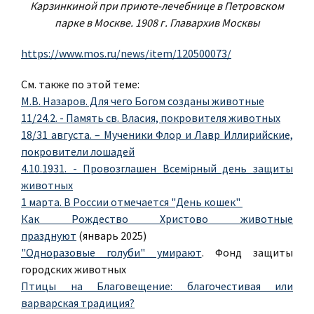
Карзинкиной при приюте-лечебнице в Петровском
парке в Москве. 1908 г. Главархив Москвы
https://www.mos.ru/news/item/120500073/
См. также по этой теме:
М.В. Назаров. Для чего Богом созданы животные
11/24.2. - Память св. Власия, покровителя животных
18/31 августа. – Мученики Флор и Лавр Иллирийские,
покровители лошадей
4.10.1931. - Провозглашен Всемiрный день защиты
животных
1 марта. В России отмечается "День кошек"
Как Рождество Христово животные
празднуют
(январь 2025)
"Одноразовые голуби" умирают
. Фонд защиты
городских животных
Птицы на Благовещение: благочестивая или
варварская традиция?