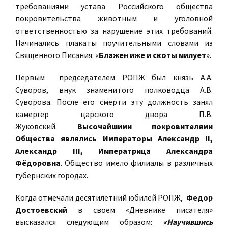
требованиями устава Российского общества
покровительства животным и уголовной
ответственностью за нарушение этих требований.
Начинались плакаты поучительными словами из
Священного Писания: «
Блажен иже и скоты милует
».
Первым председателем РОПЖ был князь А.А.
Суворов, внук знаменитого полководца А.В.
Суворова. После его смерти эту должность занял
камергер царского двора П.В.
Жуковский.
Высочайшими покровителями
Общества являлись Императоры Александр II,
Александр III, Императрица Александра
Фёдоровна
. Общество имело филиалы в различных
губернских городах.
Когда отмечали десятилетний юбилей РОПЖ,
Федор
Достоевский
в своем «Дневнике писателя»
высказался следующим образом:
«Научившись