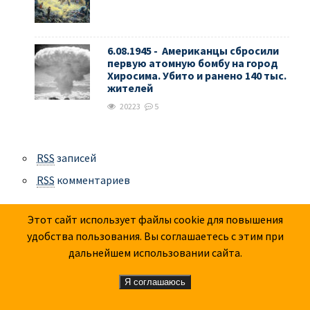
6.08.1945 - Американцы сбросили
первую атомную бомбу на город
Хиросима. Убито и ранено 140 тыс.
жителей
20223
5
RSS
записей
RSS
комментариев
Этот сайт использует файлы cookie для повышения
удобства пользования. Вы соглашаетесь с этим при
дальнейшем использовании сайта.
Главный редактор: М.В. Назаров
Редактор: Н.В. Дмитриев
Я соглашаюсь
Администратор: А.О. Овсянников
Обратная связь