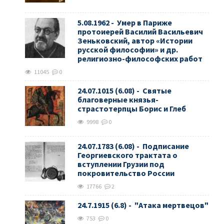
5.08.1962 - Умер в Париже
протоиерей Василий Васильевич
Зеньковский, автор «Истории
русской философии» и др.
религиозно-философских работ
11045
0
24.07.1015 (6.08) - Святые
благоверные князья-
страстотерпцы Борис и Глеб
9998
0
24.07.1783 (6.08) - Подписание
Георгиевского трактата о
вступлении Грузии под
покровительство России
17766
2
24.7.1915 (6.8) - "Атака мертвецов"
753
0