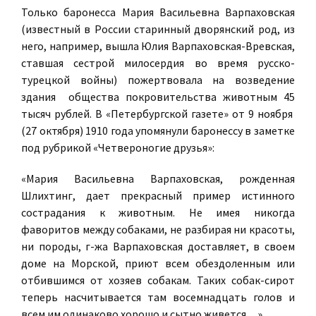
Только баронесса Мария Васильевна Варпаховская
(известный в России старинный дворянский род, из
него, например, вышла Юлия Варпаховская-Вревская,
ставшая сестрой милосердия во время русско-
турецкой войны) пожертвовала на возведение
здания общества покровительства животным 45
тысяч рублей. В «Петербургской газете» от 9 ноября
(27 октября) 1910 года упомянули баронессу в заметке
под рубрикой «Четвероногие друзья»:
«Мария Васильевна Варпаховская, рожденная
Шлихтинг, дает прекрасный пример истинного
сострадания к животным. Не имея никогда
фаворитов между собаками, не разбирая ни красоты,
ни породы, г-жа Варпаховская доставляет, в своем
доме на Морской, приют всем обездоленным или
отбившимся от хозяев собакам. Таких собак-сирот
теперь насчитывается там восемнадцать голов и
всем им одинаково хорошо и сытно живется…»