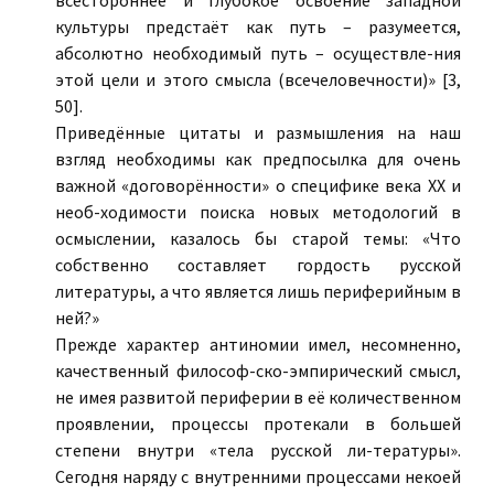
всестороннее и глубокое освоение западной
культуры предстаёт как путь – разумеется,
абсолютно необходимый путь – осуществле-ния
этой цели и этого смысла (всечеловечности)» [3,
50].
Приведённые цитаты и размышления на наш
взгляд необходимы как предпосылка для очень
важной «договорённости» о специфике века ХХ и
необ-ходимости поиска новых методологий в
осмыслении, казалось бы старой темы: «Что
собственно составляет гордость русской
литературы, а что является лишь периферийным в
ней?»
Прежде характер антиномии имел, несомненно,
качественный философ-ско-эмпирический смысл,
не имея развитой периферии в её количественном
проявлении, процессы протекали в большей
степени внутри «тела русской ли-тературы».
Сегодня наряду с внутренними процессами некоей