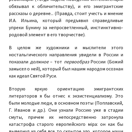
обязывал к обличительству), и его эмигрантские
рассказы о деревне... (Правда, стоит учесть и мнение
И.А. Ильина, который предъявил справедливые
упреки Бунину за непросветленный, инстинктивно-
родовой элемент в его творчестве).
В целом же художники и мыслители этого
ностальгического направления увидели в России и
показали
должное
– тот
первообраз
России (Божий
замысел о ней), который был нашим народом осознан
как идеал Святой Руси.
Вторую яркую ориентацию эмигрантских
литераторов я бы отнес к экзистенциализму. Это
были молодые люди, в основном поэты (Поплавский,
Г. Иванов и др.). Они узнали Россию уже в стадии
смуты, причем их непосредственно затронула
катастрофа старого европейского мiра: он как бы
вывернул из себя все то скрытое зло, которое наши