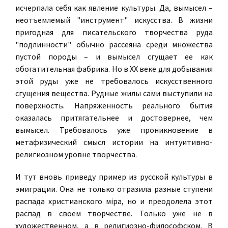
исчерпала себя как явление культуры. Да, вымысел –
неотъемлемый "инструмент" искусства. В жизни
пригодная для писательского творчества руда
"подлинности" обычно рассеяна среди множества
пустой породы – и вымысел сгущает ее как
обогатительная фабрика. Но в XX веке для добывания
этой руды уже не требовалось искусственного
сгущения вещества. Рудные жилы сами выступили на
поверхность. Напряженность реального бытия
оказалась притягательнее и достовернее, чем
вымысел. Требовалось уже проникновение в
метафизический смысл истории на интуитивно-
религиозном уровне творчества.
И тут вновь приведу пример из русской культуры в
эмиграции. Она не только отразила разные ступени
распада христианского мiра, но и преодолела этот
распад в своем творчестве. Только уже не в
художественном, а в религиозно-философском. В