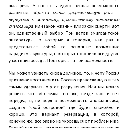
шла речь. У нас есть единственная возможность
развития:
обрести снова удерживающую роль –
вернуться к истинному, православному пониманию
смысла мiра
. Или закон жизни – или закон смерти. Вот
он, единственный выбор. Три ветви эмигрантской
литературы, о которых я говорил, как раз и
представляют собой те основные возможные
парадигмы культуры, о которых говорили все другие
участники беседы. Повторю эти три возможности.
Мы можем увидеть снова должное, то, к чему Россия
призвана: восстановить Россию православную и тем
самым удержать мiр от разрушения. Или мы можем
решить, что мiр лежит во зле, везде хаос и нет
порядка, и, не веря в возможность апокалипсиса,
создать "свой островок", где будет спокойно и
хорошо. Это вариант резервации, в которой,
конечно же, все равно не укроешься от проблем мiра.
Третий вариант, который сегодня осуществляется по