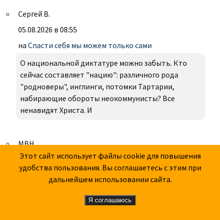
Сергей В.
05.08.2026 в 08:55
на
Спасти себя мы можем только сами
О национальной диктатуре можно забыть. Кто
сейчас составляет "нацию": различного рода
"родноверы", инглинги, потомки Тартарии,
набирающие обороты неокоммунисты? Все
ненавидят Христа. И
МВН
Этот сайт использует файлы cookie для повышения
05.08.2026 в 08:45
удобства пользования. Вы соглашаетесь с этим при
на
Тогда и теперь
дальнейшем использовании сайта.
А.С., с темой Гитлера ты меня постоянно удивляешь
Я соглашаюсь
его защитой. Тебе не кажется, что именно
гитлеровская колонизаторская Остполитик была