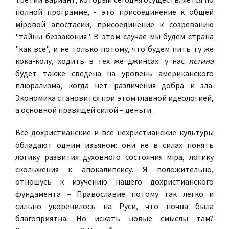
полной программе, - это присоединение к общей
мiровой апостасии, присоединение к созреванию
"тайны беззакония". В этом случае мы будем страна
"как все", и не только потому, что будем пить ту же
кока-колу, ходить в тех же джинсах: у нас
истина
будет также сведена на уровень американского
плюрализма, когда нет различения добра и зла.
Экономика становится при этом главной идеологией,
а основной правящей силой – деньги.
Все дохристианские и все нехристианские культуры
обладают одним изъяном: они не в силах понять
логику развития духовного состояния мiра, логику
скольжения к апокалипсису. Я положительно,
отношусь к изучению нашего дохристианского
фундамента – Православие потому так легко и
сильно укоренилось на Руси, что почва была
благоприятна. Но искать новые смыслы там?