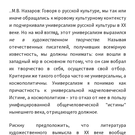
...
М.В. Назаров
: Говоря о русской культуре, мы так или
иначе обращались к мiровому культурному контексту
и подчеркивали универсализм русской культуры в XX
веке. Но на мой взгляд, этот универсализм выразился
не в художественном творчестве
. Называя
отечественных писателей, получивших всемiрную
известность, мы должны понимать: они вошли в
западный мiр в основном потому, что он сам вобрал
их творчество в себя, осуществив свой отбор.
Критерии же такого отбора часто не универсальны, а
космополитичны. Универсализм я понимаю как
причастность к универсальной надчеловеческой
Истине, а космополитизм – это отказ от нее в пользу
унифицированной общечеловеческой "истины"
нынешнего века, отрицающего должное.
Рискну предположить, что литература
художественного вымысла в XX веке вообще