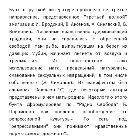
Бунт в русской литературе произвело ее третье
направление, представленное "третьей волной"
эмиграции: И. Бродский, В. Аксенов, А. Синявский, В.
Войнович... Лишенные нравственно сдерживающей
традиции, они не справились с обретенной
свободой: так рыба, выпрыгнувшая на берег из
давящих глубин, начинает пьянеть от воздуха и
трепыхаться... Их новаторством стало
использование мата, предельный натурализм,
смакование сексуальных извращений, в том числе
собственных (Э. Лимонов)... Их манифестом был
альманах "Аполлон-77", где некоторые авторы
представлены в чем мать родила... Идеологию этого
бунта сформулировал по "Радио Свобода" Б.
Парамонов как «половое освобождение от
репрессивной культуры». То есть под
"репрессивными" они понимают нравственные
нормы самого "должного"...