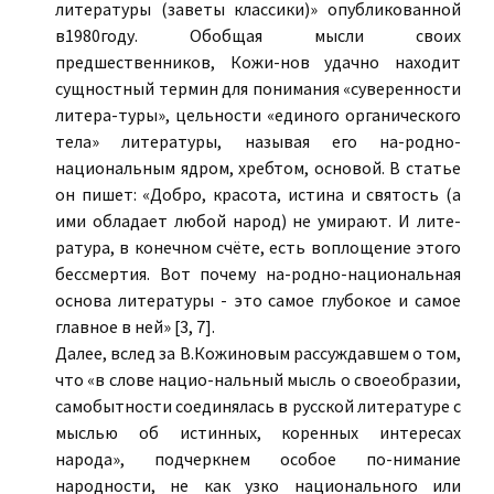
литературы (заветы классики)» опубликованной
в1980году. Обобщая мысли своих
предшественников, Кожи-нов удачно находит
сущностный термин для понимания «суверенности
литера-туры», цельности «единого органического
тела» литературы, называя его на-родно-
национальным ядром, хребтом, основой. В статье
он пишет: «Добро, красота, истина и святость (а
ими обладает любой народ) не умирают. И лите-
ратура, в конечном счёте, есть воплощение этого
бессмертия. Вот почему на-родно-национальная
основа литературы - это самое глубокое и самое
главное в ней» [3, 7].
Далее, вслед за В.Кожиновым рассуждавшем о том,
что «в слове нацио-нальный мысль о своеобразии,
самобытности соединялась в русской литературе с
мыслью об истинных, коренных интересах
народа», подчеркнем особое по-нимание
народности, не как узко национального или