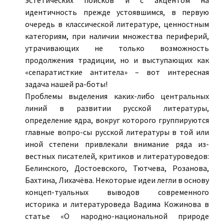
эстетических поисков и с акцентом на
идентичность прежде устоявшимся, в первую
очередь в классической литературе, ценностным
категориям, при наличии множества периферий,
утрачивающих не только возможность
продолжения традиции, но и выступающих как
«сепаратисткие антитела» – вот интересная
задача нашей ра-боты!
Проблемы выделения каких-либо центральных
линий в развитии русской литературы,
определение ядра, вокруг которого группируются
главные вопро-сы русской литературы в той или
иной степени привлекали внимание ряда из-
вестных писателей, критиков и литературоведов:
Белинского, Достоевского, Тютчева, Розанова,
Бахтина, Лихачёва. Некоторые идеи легли в основу
концеп-туальных выводов современного
историка и литературоведа Вадима Кожинова в
статье «О народно-национальной природе