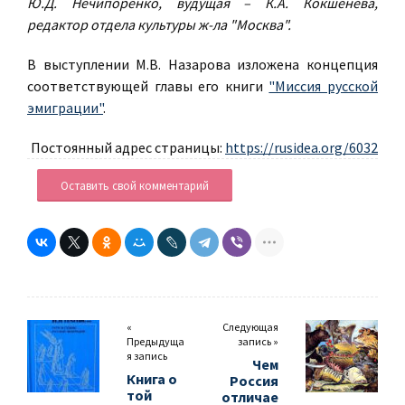
Ю.Д. Нечипоренко, вудущая – К.А. Кокшенева,
редактор отдела культуры ж-ла "Москва".
В выступлении М.В. Назарова изложена концепция
соответствующей главы его книги
"Миссия русской
эмиграции"
.
Постоянный адрес страницы:
https://rusidea.org/6032
Оставить свой комментарий
«
Следующая
Предыдуща
запись »
я запись
Чем
Книга о
Россия
той
отличае