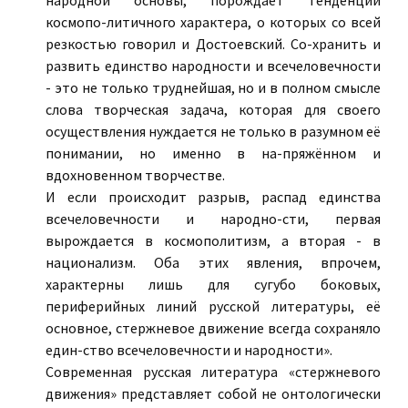
народной основы, порождает тенденции
космопо-литичного характера, о которых со всей
резкостью говорил и Достоевский. Со-хранить и
развить единство народности и всечеловечности
- это не только труднейшая, но и в полном смысле
слова творческая задача, которая для своего
осуществления нуждается не только в разумном её
понимании, но именно в на-пряжённом и
вдохновенном творчестве.
И если происходит разрыв, распад единства
всечеловечности и народно-сти, первая
вырождается в космополитизм, а вторая - в
национализм. Оба этих явления, впрочем,
характерны лишь для сугубо боковых,
периферийных линий русской литературы, её
основное, стержневое движение всегда сохраняло
един-ство всечеловечности и народности».
Современная русская литература «стержневого
движения» представляет собой не онтологически