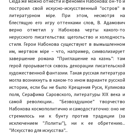
Сюда же можно отнести и феномен Набокова: он-то и
построил свой искусно-искусственный "остров" в
литературном мiре. При этом, несмотря на
блестящую его игру оттенками слов, В. Адамович
верно отметил у Набокова черты какого-то
нерусского писательства: щегольство и холодность
стиля. Герои Набокова существуют в вымышленном
им, мертвом мiре – что, например, символизирует
завершение романа "Приглашение на казнь": там
герой прорывается сквозь декорации писательской
художественной фантазии. Такая русская литература
могла возникнуть в каком-то ином варианте русской
истории, если бы не было Крещения Руси, Куликова
поля, Серафима Саровского, литературы XIX века и
самой революции... "Безвоздушное" творчество
Набокова космополитично и самодостаточно: оно не
стремилось ни к бунту против традиции (за
исключением "Лолиты"), ни к ее обретению...
"Искусство для искусства"...