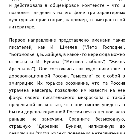
и действовала в общемiровом контексте – что и
позволяет выделить на его фоне три характерных
культурных ориентации, например, в эмигрантской
литературе.
Первое направление представлено именами таких
писателей, как И. Шмелев ("Лето Господне",
"Богомолье"), Б. Зайцев, в какой-то мере сюда можно
отнести и И. Бунина ("Митина любовь", "Жизнь
Арсеньева"), Они состоялись как художники еще в
дореволюционной России, "вывезли" ее с собой в
эмиграцию. Их горькое осознание, что та Россия
утрачена навсегда, позволило им навести на нее
фокус своего писательского микроскопа с такой
предельной резкостью, что они смогли увидеть в
бытии дореволюционной России нечто ценное, чего
раньше не замечали. Сравните безысходную,
страшную "Деревню" Бунина, написанную до
революции (тогда кодекс поведения интеллигенции