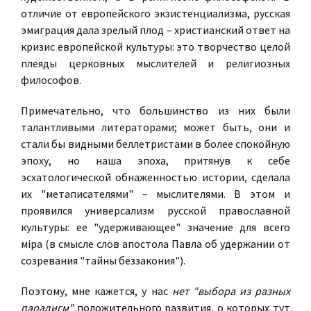
отличие от европейского экзистенциализма, русская
эмиграция дала зрелый плод – христианский ответ на
кризис европейской культуры: это творчество целой
плеяды церковных мыслителей и религиозных
философов.
Примечательно, что большинство из них были
талантливыми литераторами; может быть, они и
стали бы видными беллетристами в более спокойную
эпоху, но наша эпоха, притянув к себе
эсхатологической обнаженностью истории, сделала
их "метаписателями" – мыслителями. В этом и
проявился универсализм русской православной
культуры: ее "удерживающее" значение для всего
мiра (в смысле слов апостола Павла об удержании от
созревания "тайны беззакония").
Поэтому, мне кажется, у нас
нет "выбора из разных
парадигм"
положительного развития, о которых тут