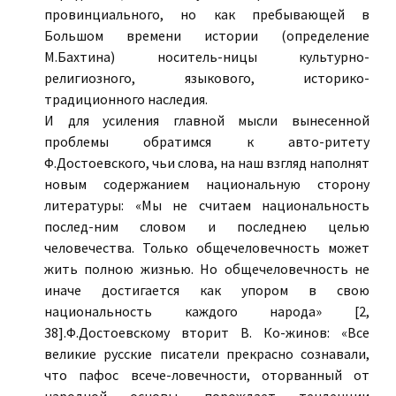
провинциального, но как пребывающей в
Большом времени истории (определение
М.Бахтина) носитель-ницы культурно-
религиозного, языкового, историко-
традиционного наследия.
И для усиления главной мысли вынесенной
проблемы обратимся к авто-ритету
Ф.Достоевского, чьи слова, на наш взгляд наполнят
новым содержанием национальную сторону
литературы: «Мы не считаем национальность
послед-ним словом и последнею целью
человечества. Только общечеловечность может
жить полною жизнью. Но общечеловечность не
иначе достигается как упором в свою
национальность каждого народа» [2,
38].Ф.Достоевскому вторит В. Ко-жинов: «Все
великие русские писатели прекрасно сознавали,
что пафос всече-ловечности, оторванный от