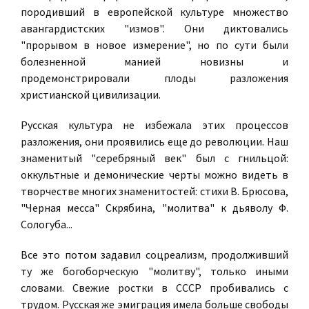
породивший в европейской культуре множество
авангардистских "измов". Они диктовались
"прорывом в новое измерение", но по сути были
болезненной манией новизны и
продемонстрировали плоды разложения
христианской цивилизации.
Русская культура не избежала этих процессов
разложения, они проявились еще до революции. Наш
знаменитый "серебряный век" был с гнильцой:
оккультные и демонические черты можно видеть в
творчестве многих знаменитостей: стихи В. Брюсова,
"Черная месса" Скрябина, "молитва" к дьяволу Ф.
Сологуба...
Все это потом задавил соцреализм, продолживший
ту же богоборческую "молитву", только иными
словами. Свежие ростки в СССР пробивались с
трудом. Русская же эмиграция имела больше свободы