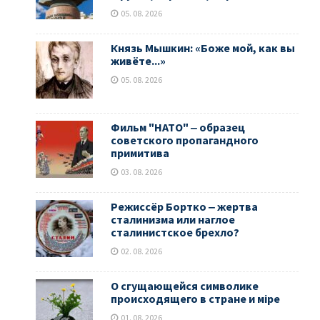
05. 08. 2026
Князь Мышкин: «Боже мой, как вы
живёте...»
05. 08. 2026
Фильм "НАТО" ‒ образец
советского пропагандного
примитива
03. 08. 2026
Режиссёр Бортко ‒ жертва
сталинизма или наглое
сталинистское брехло?
02. 08. 2026
О сгущающейся символике
происходящего в стране и мiре
01. 08. 2026