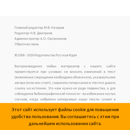
Главный редактор: М.В. Назаров
Редактор: Н.В. Дмитриев
Администратор: А.О. Овсянников
Обратная связь
© 2006 - 2026 Издательство Русская Идея
Воспроизведение любых материалов с нашего сайта
приветствуется при условии: не вносить изменений в текст
(возможные сокращения необходимо обозначать), указывать имя
автора (если оно стоит), сохранять гиперссылки в тексте и давать
ссылку на источник. Это нам нужно не ради первенства, а для
соблюдения библиографической точности – во избежание частых
случаев, когда небрежно копируемые наши тексты гуляют в
интернете анонимно с накапливающимися искажениями, но у
Этот сайт использует файлы cookie для повышения
читателей нет возможности обратиться к оригиналу.
удобства пользования. Вы соглашаетесь с этим при
Наш сайт не имеет отношения к оформлению и содержанию
размещаемых сайтов рекламы.
дальнейшем использовании сайта.