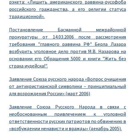
рэкета: «Лишить американского раввина-русофоба
российского гражданства, а его религии статуса
традиционной».
Постановление Басманной межрайонной
прокуратуры от 14.03.2006 после рассмотрения
требования "главного раввина РФ" Берла Лазара
возбудить уголовное дело против М.В. Назарова на
основании его Обращения 5000 и книги "Жить без
страха иудейска!".
Заявление Союза русского народа «Вопрос очищения
от антихристианской символики – принципиальный
для возрождения России» (март 2006)
Заявление Союза Русского Народа в связи с
необоснованным привлечением к уголовной
ответственности русских патриотов по обвинению в
«возбуждении ненависти и вражды» (декабрь 2005).