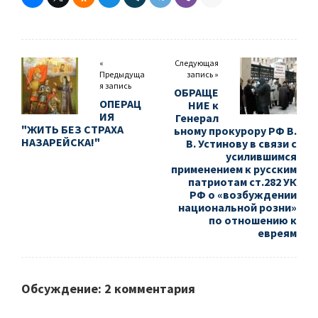
«
Следующая
Предыдуща
запись »
я запись
ОБРАЩЕ
ОПЕРАЦ
НИЕ к
ИЯ
Генерал
"ЖИТЬ БЕЗ СТРАХА
ьному прокурору РФ В.
НАЗАРЕЙСКА!"
В. Устинову в связи с
усилившимся
применением к русским
патриотам ст.282 УК
РФ о «возбуждении
национальной розни»
по отношению к
евреям
Обсуждение: 2 комментария