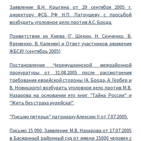
Заявление В.Н. Крыгина от 29 сентября 2005 г.
директору ФСБ РФ Н.П. Патрушеву с просьбой
возбудить уголовное дело против А.С. Брода.
Приветствие из Киева (Г. Щекин, Н. Сенченко, В.
Яременко, В. Каленяк) и Ответ участников движения
ЖБСИ! (сентябрь 2005)
Постановление Черемушкинской межрайонной
прокуратуры от 31.08.2005 после рассмотрения
требования еврейской стороны (А. Брода, А. Гербер и
В. Новицкого) возбудить уголовное дело против М.В.
Назарова на основании его книг "Тайна России" и
"Жить без страха иудейска!".
"Письмо пятерых" патриарху Алексию II от 7.07.2005.
Письмо 15 000. Заявление М.В. Назарова от 17.07.2005
в Басманный районный суд от имени 15000 человек с