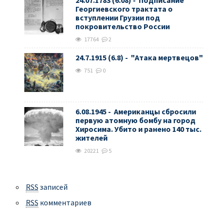
24.07.1783 (6.08) - Подписание
Георгиевского трактата о
вступлении Грузии под
покровительство России
17764
2
24.7.1915 (6.8) - "Атака мертвецов"
751
0
6.08.1945 - Американцы сбросили
первую атомную бомбу на город
Хиросима. Убито и ранено 140 тыс.
жителей
20221
5
RSS
записей
RSS
комментариев