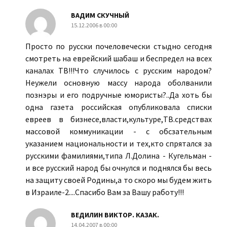
ВАДИМ СКУЧНЫЙ
15.12.2006 в 00:00
Просто по русски почеловечески стыдно сегодня
смотреть на еврейский шабаш и беспредел на всех
каналах ТВ!!!Что случилось с русским народом?
Неужели основную массу народа оболванили
познэры и его подручные юмористы?..Да хоть бы
одна газета российская опубликовала списки
евреев в бизнесе,власти,культуре,ТВ.средствах
массовой коммуникации - с обсзательным
указанием национальности и тех,кто спрятался за
русскими фамилиями,типа Л.Долина - Кугельман -
и все русский народ бы очнулся и поднялся бы весь
на защиту своей Родины,а то скоро мы будем жить
в Израиле-2....Спасибо Вам за Вашу работу!!!
ВЕДИЛИН ВИКТОР. КАЗАК.
14.04.2007 в 00:00