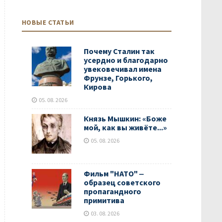
НОВЫЕ СТАТЬИ
Почему Сталин так
усердно и благодарно
увековечивал имена
Фрунзе, Горького,
Кирова
05. 08. 2026
Князь Мышкин: «Боже
мой, как вы живёте...»
05. 08. 2026
Фильм "НАТО" ‒
образец советского
пропагандного
примитива
03. 08. 2026