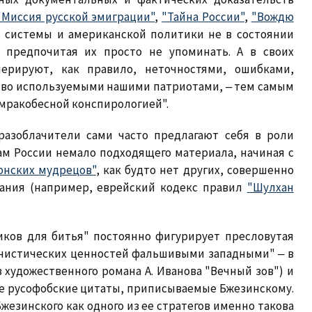
"Миссия русской эмиграции"
,
"Тайна России"
,
"Вождю
й системы и американской политики не в состоянии
 предпочитая их просто не упоминать. А в своих
ерируют, как правило, неточностями, ошибками,
во используемыми нашими патриотами, ‒ тем самым
"мракобесной конспирологией".
разоблачители сами часто предлагают себя в роли
ам России немало подходящего материала, начиная с
онских мудрецов"
, как будто нет других, совершенно
жания (например, еврейский кодекс правил
"Шулхан
иков для битья" постоянно фигурирует пресловутая
нистических ценностей фальшивыми западными" ‒ в
 художественного романа А. Иванова "Вечный зов") и
ые русофобские цитаты, приписываемые Бжезинскому.
жезинского как одного из ее стратегов именно такова