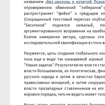
названием
«Без цензуры и изъятий: Позне
опровержению обвинений "либералов"
распространяет "фейки" о грядущем эл
(Сокращенный текстовый пересказ опубли
"Бесогонов" поднялся немалый, по
аргументированного возражения на ошибки
благом намерении автора, сделаны эти
исследовательской квалификации в столь в
Разумеется, цель создания глобального ко
пока еще в виде так называемой
мiровой 
"Наших задачах". Результатом ее власти ст
власти большевиков, их политическая, фин
русского народа и затем в зачистке Евр
православных монархий, и затем сокруше
власти прозападных ставленников на его
мiрового порядка, чего не видеть может тол
Всему этому имеется множество безспор