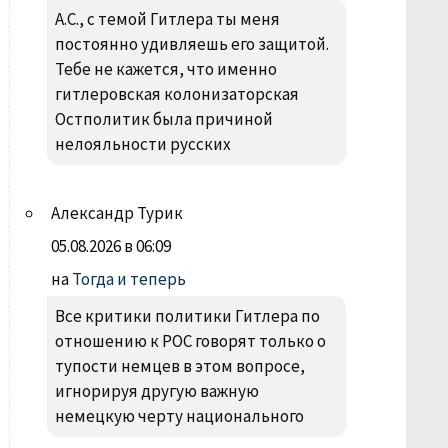
А.С., с темой Гитлера ты меня
постоянно удивляешь его защитой.
Тебе не кажется, что именно
гитлеровская колонизаторская
Остполитик была причиной
нелояльности русских
Александр Турик
05.08.2026 в 06:09
на
Тогда и теперь
Все критики политики Гитлера по
отношению к РОС говорят только о
тупости немцев в этом вопросе,
игнорируя другую важную
немецкую черту национального