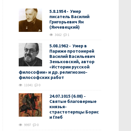
5.8.1954 - Умер
писатель Василий
Григорьевич Ян
(Янчевецкий)
3662
1
5.08.1962 - Умер в
Париже протоиерей
Василий Васильевич
Зеньковский, автор
«Истории русской
философии» и др. религиозно-
философских работ
11041
0
24.07.1015 (6.08) -
Святые благоверные
князья-
страстотерпцы Борис
и Глеб
9997
0