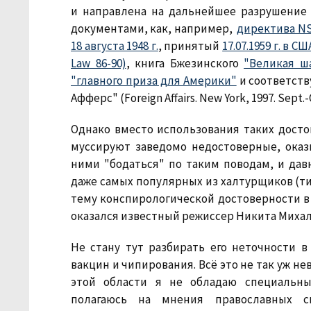
и направлена на дальнейшее разрушение
документами, как, например,
директива NS
18 августа 1948 г.
, принятый
17.07.1959 г. в 
Law 86-90)
, книга Бжезинского
"Великая ш
"главного приза для Америки"
и соответст
Афферс" (Foreign Affairs. New York, 1997. Sept.
Однако вместо использования таких досто
муссируют заведомо недостоверные, оказы
ними "бодаться" по таким поводам, и дав
даже самых популярных из халтурщиков (тип
тему конспирологической достоверности в с
оказался известный режиссер Никита Михал
Не стану тут разбирать его неточности в
вакцин и чипирования. Всё это не так уж н
этой области я не обладаю специальн
полагаюсь на мнения православных с