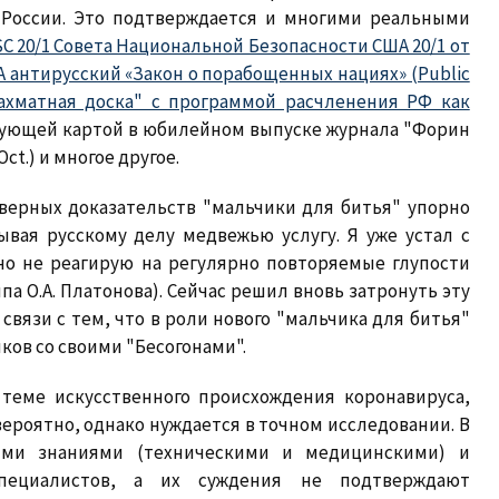
 России. Это подтверждается и многими реальными
C 20/1 Совета Национальной Безопасности США 20/1 от
США антирусский «Закон о порабощенных нациях» (Public
ахматная доска" с программой расчленения РФ как
вующей картой в юбилейном выпуске журнала "Форин
-Oct.) и многое другое.
верных доказательств "мальчики для битья" упорно
вая русскому делу медвежью услугу. Я уже устал с
но не реагирую на регулярно повторяемые глупости
а О.А. Платонова). Сейчас решил вновь затронуть эту
вязи с тем, что в роли нового "мальчика для битья"
ков со своими "Бесогонами".
 теме искусственного происхождения коронавируса,
евероятно, однако нуждается в точном исследовании. В
ыми знаниями (техническими и медицинскими) и
пециалистов, а их суждения не подтверждают