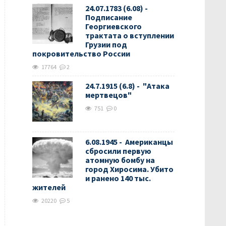
24.07.1783 (6.08) -
Подписание
Георгиевского
трактата о вступлении
Грузии под
покровительство России
17764
2
24.7.1915 (6.8) - "Атака
мертвецов"
751
0
6.08.1945 - Американцы
сбросили первую
атомную бомбу на
город Хиросима. Убито
и ранено 140 тыс.
жителей
20220
5