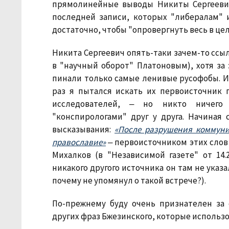
прямолинейные выводы Никиты Сергеевич
последней записи, которых "либералам" 
достаточно, чтобы "опровергнуть весь в ц
Никита Сергеевич опять-таки зачем-то ссы
в "научный оборот" Платоновым), хотя за
пинали только самые ленивые русофобы. И
раз я пытался искать их первоисточник 
исследователей, ‒ но никто ничего
"конспирологами" друг у друга. Начиная
высказывания:
«После разрушения коммуни
православие»
‒ первоисточником этих слов 
Михалков (в "Независимой газете" от 14.
никакого другого источника он там не указа
почему не упомянул о такой встрече?).
По-прежнему буду очень признателен за
других фраз Бжезинского, которые использо