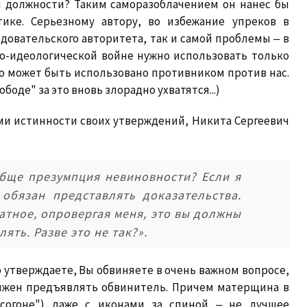
й должности? Таким саморазоблачением он нанес бы
ике. Серьезному автору, во избежание упреков в
довательского авторитета, так и самой проблемы ‒ в
о-идеологической войне нужно использовать только
о может быть использовано противником против нас.
боде" за это вновь злорадно ухватятся...)
ми истинности своих утверждений, Никита Сергеевич
обще презумпция невиновности? Если я
 обязан представлять доказательства.
атное, опровергая меня, это вы должны
ять. Разве это не так?».
то утверждаете, Вы обвиняете в очень важном вопросе,
олжен предъявлять обвинитель. Причем матерщина в
есогоне") даже с иконами за спиной ‒ не лучшее