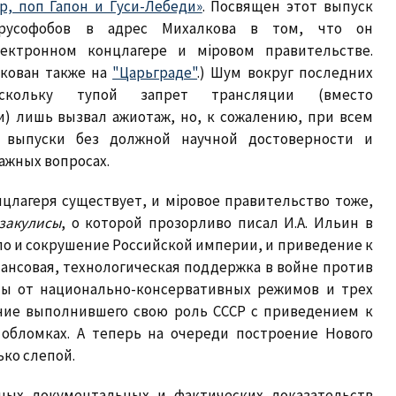
р, поп Гапон и Гуси-Лебеди»
. Посвящен этот выпуск
-русофобов в адрес Михалкова в том, что он
ектронном концлагере и мiровом правительстве.
кован также на
"Царьграде"
.) Шум вокруг последних
скольку тупой запрет трансляции (вместо
) лишь вызвал ажиотаж, но, к сожалению, при всем
 выпуски без должной научной достоверности и
ажных вопросах.
нцлагеря существует, и мiровое правительство тоже,
закулисы
, о которой прозорливо писал И.А. Ильин в
ало и сокрушение Российской империи, и приведение к
ансовая, технологическая поддержка в войне против
опы от национально-консервативных режимов и трех
ние выполнившего свою роль СССР с приведением к
 обломках. А теперь на очереди построение Нового
ько слепой.
ных документальных и фактических доказательств