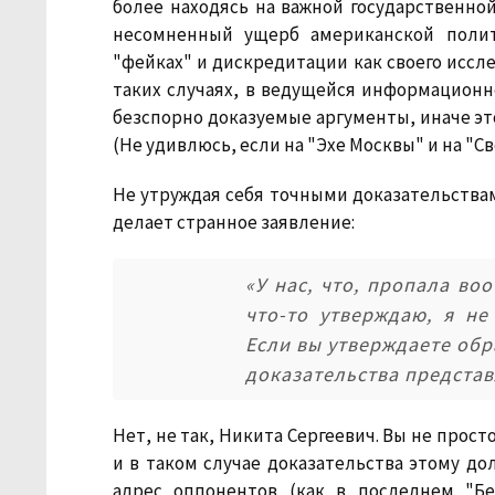
более находясь на важной государственно
несомненный ущерб американской полит
"фейках" и дискредитации как своего иссле
таких случаях, в ведущейся информационн
безспорно доказуемые аргументы, иначе эт
(Не удивлюсь, если на "Эхе Москвы" и на "Сво
Не утруждая себя точными доказательства
делает странное заявление:
«У нас, что, пропала во
что-то утверждаю, я не
Если вы утверждаете обр
доказательства представл
Нет, не так, Никита Сергеевич. Вы не прос
и в таком случае доказательства этому д
адрес оппонентов (как в последнем "Б