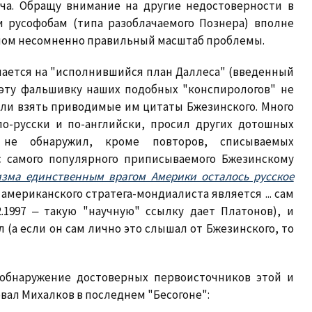
а. Обращу внимание на другие недостоверности в
и русофобам (типа разоблачаемого Познера) вполне
елом несомненно правильный масштаб проблемы.
лается на "исполнившийся план Даллеса" (введенный
 эту фальшивку наших подобных "конспирологов" не
ли взять приводимые им цитаты Бжезинского. Много
по-русски и по-английски, просил других дотошных
 не обнаружил, кроме повторов, списываемых
 с самого популярного приписываемого Бжезинскому
зма единственным врагом Америки осталось русское
американского стратега-мондиалиста является ... сам
2.1997 ‒ такую "научную" ссылку дает Платонов), и
л (а если он сам лично это слышал от Бжезинского, то
 обнаружение достоверных первоисточников этой и
вал Михалков в последнем "Бесогоне":