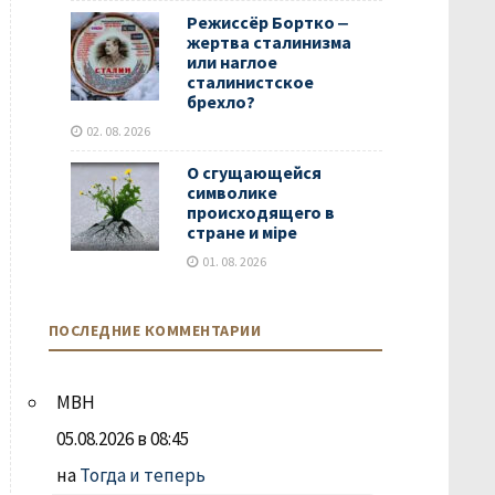
Режиссёр Бортко ‒
жертва сталинизма
или наглое
сталинистское
брехло?
02. 08. 2026
О сгущающейся
символике
происходящего в
стране и мiре
01. 08. 2026
ПОСЛЕДНИЕ КОММЕНТАРИИ
МВН
05.08.2026 в 08:45
на
Тогда и теперь