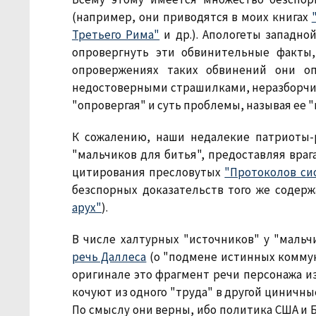
(например, они приводятся в моих книгах
Третьего Рима"
и др.). Апологеты западно
опровергнуть эти обвинительные факты,
опровержениях таких обвинений они оп
недостоверными страшилками, неразборчи
"опровергая" и суть проблемы, называя ее 
К сожалению, наши недалекие патриоты-
"мальчиков для битья", предоставляя враг
цитирования пресловутых
"Протоколов си
безспорных доказательств того же содер
арух"
).
В числе халтурных "источников" у "мальч
речь Даллеса
(о "подмене истинных комму
оригинале это фрагмент речи персонажа из
кочуют из одного "труда" в другой циничн
По смыслу они верны, ибо политика США и Б