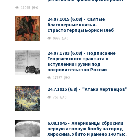
11045
0
24.07.1015 (6.08) - Святые
благоверные князья-
страстотерпцы Борис и Глеб
9998
0
24.07.1783 (6.08) - Подписание
Георгиевского трактата о
вступлении Грузии под
покровительство России
17767
2
24.7.1915 (6.8) - "Атака мертвецов"
753
0
6.08.1945 - Американцы сбросили
первую атомную бомбу на город
Хиросима. Убито и ранено 140 тыс.