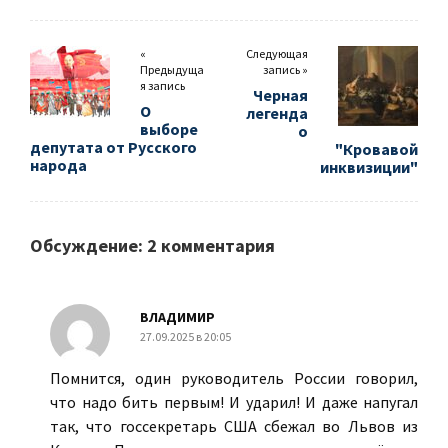
«
Следующая
Предыдуща
запись »
я запись
Черная
О
легенда
выборе
о
депутата от Русского
"Кровавой
народа
инквизиции"
Обсуждение: 2 комментария
ВЛАДИМИР
27.09.2025 в 20:05
Помнится, один руководитель России говорил,
что надо бить первым! И ударил! И даже напугал
так, что госсекретарь США сбежал во Львов из