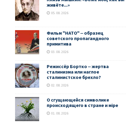
живёте...»
05. 08. 2026
Фильм "НАТО" ‒ образец
советского пропагандного
примитива
03. 08. 2026
Режиссёр Бортко ‒ жертва
сталинизма или наглое
сталинистское брехло?
02. 08. 2026
О сгущающейся символике
происходящего в стране и мiре
01. 08. 2026