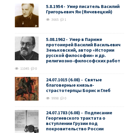
5.8.1954 - Умер писатель Василий
Григорьевич Ян (Янчевецкий)
3665
1
5.08.1962 - Умер в Париже
протоиерей Василий Васильевич
Зеньковский, автор «Истории
русской философии» и др.
религиозно-философских работ
11045
0
24.07.1015 (6.08) - Святые
благоверные князья-
страстотерпцы Борис и Глеб
9998
0
24.07.1783 (6.08) - Подписание
Георгиевского трактата о
вступлении Грузии под
покровительство России