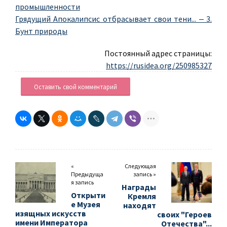
промышленности
Грядущий Апокалипсис отбрасывает свои тени... ‒ 3.
Бунт природы
Постоянный адрес страницы:
https://rusidea.org/250985327
Оставить свой комментарий
«
Следующая
Предыдуща
запись »
я запись
Награды
Открыти
Кремля
е Музея
находят
изящных искусств
своих "Героев
имени Императора
Отечества"...