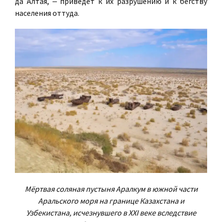
да Алтая, ‒ приведет к их разрушению и к бегству
населения оттуда.
Мёртвая соляная пустыня Аралкум в южной части
Аральского моря на границе Казахстана и
Узбекистана, исчезнувшего в XXI веке вследствие