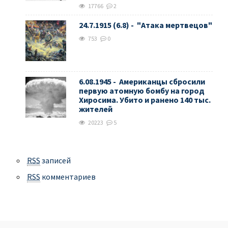
17766
2
24.7.1915 (6.8) - "Атака мертвецов"
753
0
6.08.1945 - Американцы сбросили
первую атомную бомбу на город
Хиросима. Убито и ранено 140 тыс.
жителей
20223
5
RSS
записей
RSS
комментариев