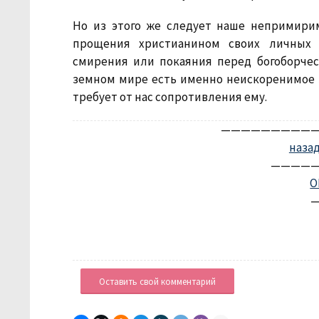
Но из этого же следует наше непримирим
прощения христианином своих личных в
смирения или покаяния перед богоборческ
земном мире есть именно неискоренимое з
требует от нас сопротивления ему.
——————————
наза
—————
О
—
Оставить свой комментарий