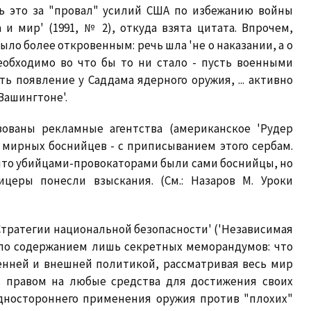
ать это за "провал" усилий США по избежанию войны
и мир' (1991, № 2), откуда взята цитата. Впрочем,
 было более откровенным: речь шла 'не о наказании, а о
необходимо во что бы то ни стало - пусть военными
ь появление у Саддама ядерного оружия, ... активно
Вашингтоне'.
ованы рекламные агентства (американское 'Рудер
 мирных боснийцев - с приписыванием этого сербам.
что убийцами-провокаторами были сами боснийцы, но
церы понесли взыскания. (См.: Назаров М. Уроки
Стратегии национальной безопасности' ('Независимая
 было содержанием лишь секретных меморандумов: что
енней и внешней политикой, рассматривая весь мир
с правом на любые средства для достижения своих
одностороннего применения оружия против "плохих"