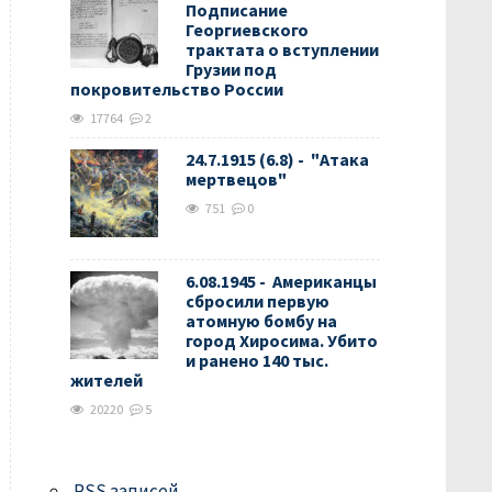
Подписание
Георгиевского
трактата о вступлении
Грузии под
покровительство России
17764
2
24.7.1915 (6.8) - "Атака
мертвецов"
751
0
6.08.1945 - Американцы
сбросили первую
атомную бомбу на
город Хиросима. Убито
и ранено 140 тыс.
жителей
20220
5
RSS
записей