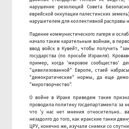
нарушение резолюций Совета Безопасно
еврейской оккупации палестинских земель),
нарушителем для коллективной расправы н
Падение коммунистического лагеря и ослаб
начало таким карательным войнам, в перв
ввод войск в Кувейт, чтобы получить "за
государства (по просьбе Израиля). Крова
пример, когда 'мировое сообщество' де
"цивилизованной" Европе, стаей набрас
"демократические" нормы, да еще демо
"миротворчество".
О войне в Ираке приведем такие признани
проводила политику госдепартамента: за не
что 'у нас нет мнения относительно... в
незадолго до того, как иракские танки двину
ЦРУ, конечно же, изучали снимки со спутн