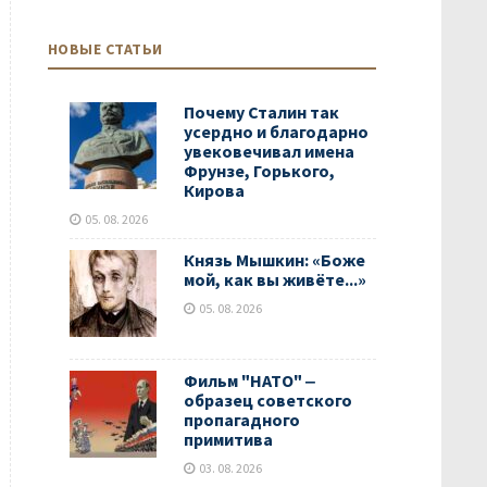
НОВЫЕ СТАТЬИ
Почему Сталин так
усердно и благодарно
увековечивал имена
Фрунзе, Горького,
Кирова
05. 08. 2026
Князь Мышкин: «Боже
мой, как вы живёте...»
05. 08. 2026
Фильм "НАТО" ‒
образец советского
пропагадного
примитива
03. 08. 2026