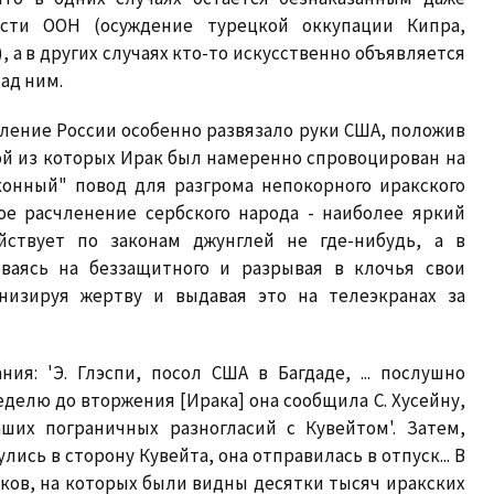
сти ООН (осуждение турецкой оккупации Кипра,
 а в других случаях кто-то искусственно объявляется
ад ним.
ление России особенно развязало руки США, положив
ой из которых Ирак был намеренно спровоцирован на
конный" повод для разгрома непокорного иракского
вое расчленение сербского народа - наиболее яркий
йствует по законам джунглей не где-нибудь, а в
ываясь на беззащитного и разрывая в клочья свои
низируя жертву и выдавая это на телеэкранах за
я: 'Э. Глэспи, посол США в Багдаде, ... послушно
делю до вторжения [Ирака] она сообщила С. Хусейну,
аших пограничных разногласий с Кувейтом'. Затем,
лись в сторону Кувейта, она отправилась в отпуск... В
иков, на которых были видны десятки тысяч иракских