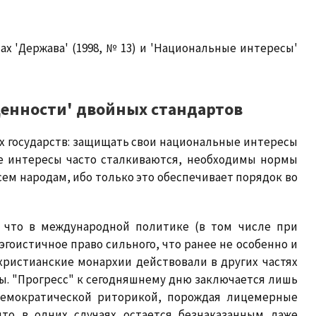
х 'Держава' (1998, № 13) и 'Национальные интересы'
ценности' двойных стандартов
х государств: защищать свои национальные интересы
е интересы часто сталкиваются, необходимы нормы
ем народам, ибо только это обеспечивает порядок во
, что в международной политике (в том числе при
гоистичное право сильного, что ранее не особенно и
христианские монархии действовали в других частях
ы. "Прогресс" к сегодняшнему дню заключается лишь
 демократической риторикой, порождая лицемерные
что в одних случаях остается безнаказанным даже