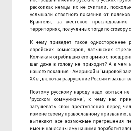
раскопках немцы их не считали, посколь
услышали ответного покаяния от поляков
Врангеля, за жестокое преследование
территориях, полученных тогда по сговору с
К чему приведет такое одностороннее 
еврейских комиссаров, латышских стрел
Колчака и ограбивших его армию с поощрени
шаг даже в голову не приходит? А в чем
нашего покаяния - Америкой и 'мировой зак
XX в., включая разрушение России и захват
Поэтому русскому народу надо каяться н
'русском коммунизме', к чему нас при
затушевать свои преступления перед чел
измене своему православному призванию, ва
вытекают все возможные прегрешения п
имени нанесены ему нашими поработителя