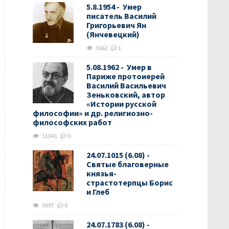
5.8.1954 - Умер
писатель Василий
Григорьевич Ян
(Янчевецкий)
3662
1
5.08.1962 - Умер в
Париже протоиерей
Василий Васильевич
Зеньковский, автор
«Истории русской
философии» и др. религиозно-
философских работ
11041
0
24.07.1015 (6.08) -
Святые благоверные
князья-
страстотерпцы Борис
и Глеб
9997
0
24.07.1783 (6.08) -