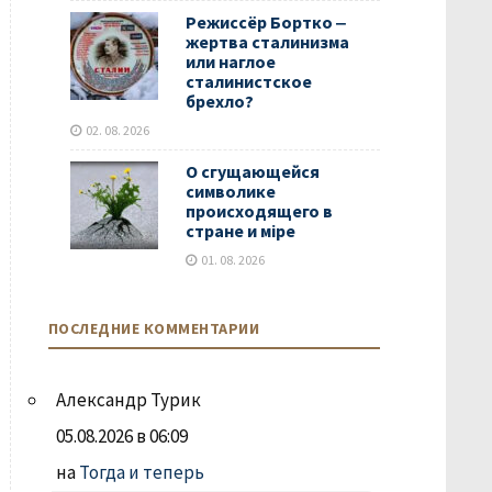
Режиссёр Бортко ‒
жертва сталинизма
или наглое
сталинистское
брехло?
02. 08. 2026
О сгущающейся
символике
происходящего в
стране и мiре
01. 08. 2026
ПОСЛЕДНИЕ КОММЕНТАРИИ
Александр Турик
05.08.2026 в 06:09
на
Тогда и теперь