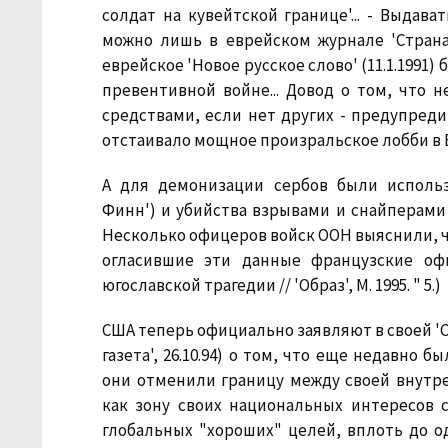
солдат на кувейтской границе'... - Выдав
можно лишь в еврейском журнале 'Страна 
еврейское 'Новое русское слово' (11.1.1991)
превентивной войне... Довод о том, что 
средствами, если нет других - предупредит
отстаивало мощное произральское лобби в 
А для демонизации сербов были использ
Финн') и убийства взрывами и снайперами
Несколько офицеров войск ООН выяснили, 
огласившие эти данные французские офи
югославской трагедии // 'Образ', М. 1995. " 5.)
США теперь официально заявляют в своей '
газета', 26.10.94) о том, что еще недавно
они отменили границу между своей внутр
как зону своих национальных интересов 
глобальных "хороших" целей, вплоть до 