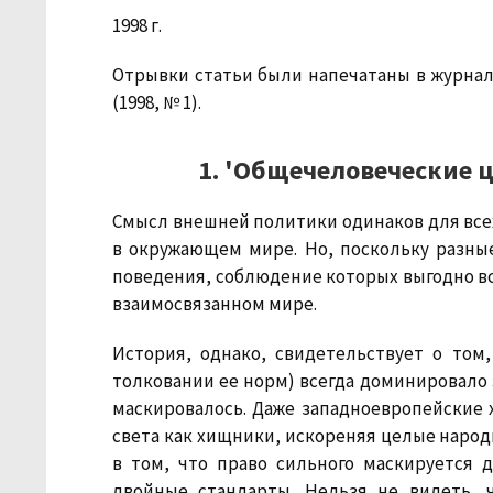
1998 г.
Отрывки статьи были напечатаны в журнала
(1998, № 1).
1. 'Общечеловеческие 
Смысл внешней политики одинаков для все
в окружающем мире. Но, поскольку разны
поведения, соблюдение которых выгодно вс
взаимосвязанном мире.
История, однако, свидетельствует о том
толковании ее норм) всегда доминировало э
маскировалось. Даже западноевропейские 
света как хищники, искореняя целые народ
в том, что право сильного маскируется
двойные стандарты. Нельзя не видеть, 