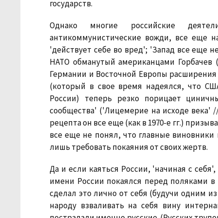
государств.
Однако многие российские деяте
антикоммунистические вожди, все еще н
'действует себе во вред'; 'Запад все еще н
НАТО обманутый американцами Горбачев (о
Германии и Восточной Европы расширения НА
(который в свое время надеялся, что СШ
России) теперь резко порицает циничн
сообщества' ('Лицемерие на исходе века' // 
рецепта он все еще (как в 1970-е гг.) призы
все еще не понял, что главные виновники 
лишь требовать покаяния от своих жертв.
Да и если каяться России, 'начиная с себя'
имени России покаялся перед поляками в 
сделал это лично от себя (будучи одним из
народу взваливать на себя вину интерна
пострадали именно русские. (Русских трупо