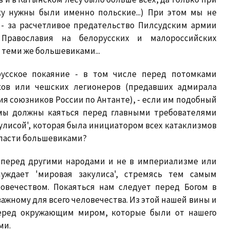
ку нужны были именно польские...) При этом мы не
 - за расчетливое предательство Пилсудским армии
 Православия на белорусских и малороссийских
 теми же большевиками...
русское покаяние - в том числе перед потомками
ков или чешских легионеров (предавших адмирала
я союзников России по Антанте), - если им подобный
 мы должны каяться перед главными требователями
улисой', которая была инициатором всех катаклизмов
 власти большевиками?
е перед другими народами и не в империализме или
нуждает 'мировая закулиса', стремясь тем самым
овечеством. Покаяться нам следует перед Богом в
жному для всего человечества. Из этой нашей вины и
еред окружающим миром, которые были от нашего
ми.