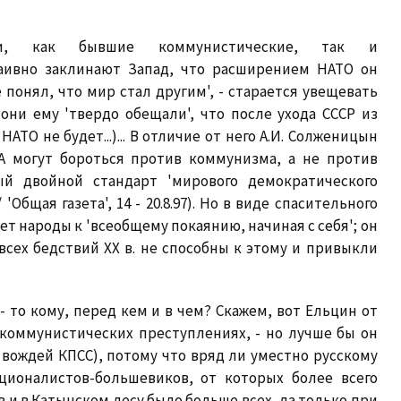
ли, как бывшие коммунистические, так и
аивно заклинают Запад, что расширением НАТО он
е понял, что мир стал другим', - старается увещевать
ни ему 'твердо обещали', что после ухода СССР из
ТО не будет...)... В отличие от него А.И. Солженицын
А могут бороться против коммунизма, а не против
ый двойной стандарт 'мирового демократического
'Общая газета', 14 - 20.8.97). Но в виде спасительного
вает народы к 'всеобщему покаянию, начиная с себя'; он
всех бедствий XX в. не способны к этому и привыкли
, - то кому, перед кем и в чем? Скажем, вот Ельцин от
коммунистических преступлениях, - но лучше бы он
 вождей КПСС), потому что вряд ли уместно русскому
ционалистов-большевиков, от которых более всего
в и в Катынском лесу было больше всех, да только при