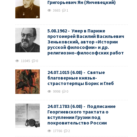
Григорьевич Ян (Янчевецкий)
3665
1
5.08.1962 - Умер в Париже
протоиерей Василий Васильевич
Зеньковский, автор «Истории
русской философии» и др.
религиозно-философских работ
11045
0
24.07.1015 (6.08) - Святые
благоверные князья-
страстотерпцы Борис и Глеб
9998
0
24.07.1783 (6.08) - Подписание
Георгиевского трактата о
вступлении Грузии под
покровительство России
17766
2