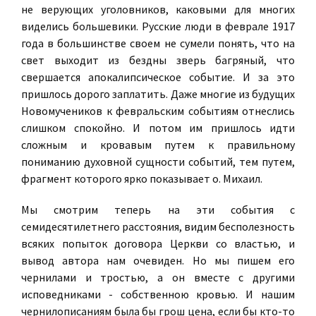
не верующих уголовников, каковыми для многих
виделись большевики. Русские люди в феврале 1917
года в большинстве своем не сумели понять, что на
свет выходит из бездны зверь багряный, что
свершается апокалипсическое событие. И за это
пришлось дорого заплатить. Даже многие из будущих
Новомучеников к февральским событиям отнеслись
слишком спокойно. И потом им пришлось идти
сложным и кровавым путем к правильному
пониманию духовной сущности событий, тем путем,
фрагмент которого ярко показывает о. Михаил.
Мы смотрим теперь на эти события с
семидесятилетнего расстояния, видим бесполезность
всяких попыток договора Церкви со властью, и
вывод автора нам очевиден. Но мы пишем его
чернилами и тростью, а он вместе с другими
исповедниками - собственною кровью. И нашим
чернилописаниям была бы грош цена, если бы кто-то