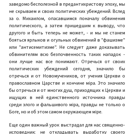
заведомо бесполезной в предантихристову эпоху, мы
не скрываем и своих политических убеждений. Вслед
за о. Михаилом, опасавшимся поначалу обвинения
политического, а затем пришедшим к выводу, что
другого и быть теперь не может, - и мы не станем
бояться ярлыков и огульных обвинений в "фашизме"
или "антисемитизме". Не следует даже доказывать
обвинителям всю безпочвенность таких нападок -
они лучше нас все понимают. Отречься от своих
политических убеждений сегодня, значило бы
отречься и от Новомучеников, от учения Церкви о
православном Царстве и кончине мiра. Это значило
бы отречься и от многих душ, приходящих к Церкви и
ищущих в ней единственного источника правды
среди злого и фальшивого мipa, правды не только о
Боге, но и об этом самом окружающем мiре.
Еще один важный урок выстрадал для нас священно-
исповедник: не откладывать выработку своего