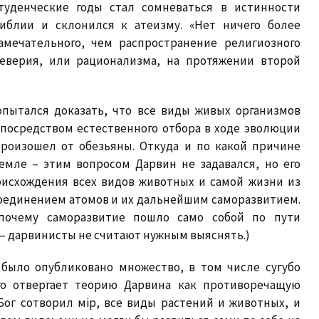
туденческие годы стал сомневаться в истинности
иблии и склонился к атеизму. «Нет ничего более
амечательного, чем распространение религиозного
еверия, или рационализма, на протяжении второй
опытался доказать, что все виды живых организмов
 посредством естественного отбора в ходе эволюции
произошел от обезьяны. Откуда и по какой причине
емле – этим вопросом Дарвин не задавался, но его
оисхождения всех видов животных и самой жизни из
соединением атомов и их дальнейшим саморазвитием.
почему саморазвитие пошло само собой по пути
 – дарвинисты не считают нужным выяснять.)
было опубликовано множество, в том числе сугубо
ого отвергает теорию Дарвина как противоречащую
ог сотворил мiр, все виды растений и животных, и