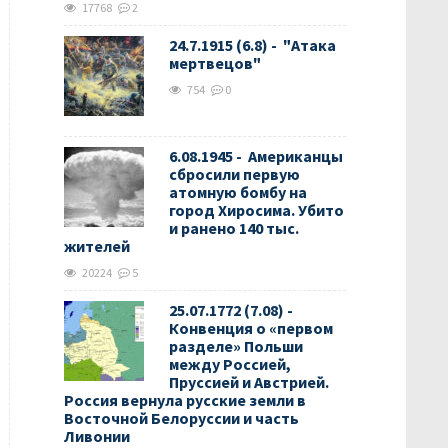
17768
2
24.7.1915 (6.8) - "Атака
мертвецов"
754
0
6.08.1945 - Американцы
сбросили первую
атомную бомбу на
город Хиросима. Убито
и ранено 140 тыс.
жителей
20224
5
25.07.1772 (7.08) -
Конвенция о «первом
разделе» Польши
между Россией,
Пруссией и Австрией.
Россия вернула русские земли в
Восточной Белоруссии и часть
Ливонии