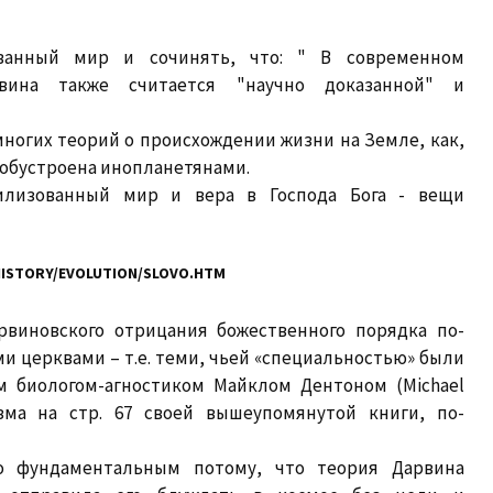
ванный мир и сочинять, что: " В современном
вина также считается "научно доказанной" и
 многих теорий о происхождении жизни на Земле, как,
а обустроена инопланетянами.
илизованный мир и вера в Господа Бога - вещи
HISTORY/EVOLUTION/SLOVO.HTM
рвиновского отрицания божественного порядка по-
 церквами – т.е. теми, чьей «специальностью» были
м биологом-агностиком Майклом Дентоном (Michael
зма на стр. 67 своей вышеупомянутой книги, по-
о фундаментальным потому, что теория Дарвина