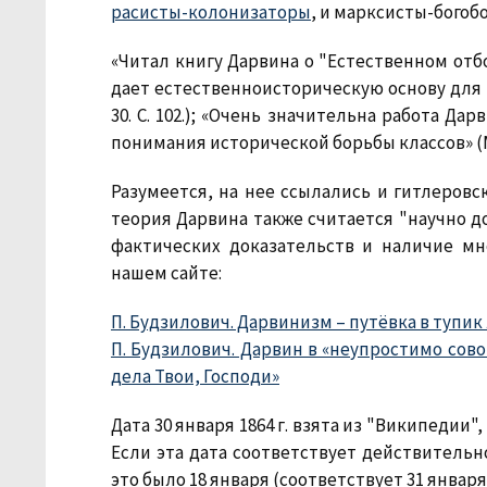
расисты-колонизаторы
, и марксисты-богоб
«Читал книгу Дарвина о "Естественном отбо
дает естественноисторическую основу для наш
30. С. 102.); «Очень значительна работа Да
понимания исторической борьбы классов» (Маркс 
Разумеется, на нее ссылались и гитлеров
теория Дарвина также считается "научно д
фактических доказательств и наличие мн
нашем сайте:
П. Будзилович. Дарвинизм – путёвка в тупик
П. Будзилович. Дарвин в «неупростимо сов
дела Твои, Господи»
Дата 30 января 1864 г. взята из "Википедии
Если эта дата соответствует действительно
это было 18 января (соответствует 31 января 