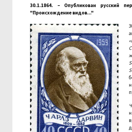
30.1.1864. – Опубликован русский п
"Происхождение видов..."
3
«
С
ж
S
S
б
н
п
Ч
н
в
д