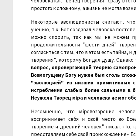
человека как "венец творения" сразу в гот
простого к сложному, а жизнь не могла возни
Некоторые эволюционисты считают, что
учению, т.к. Бог создавал человека посте
можно спорить, так как мы не можем п
продолжительности "шести дней" творе
согласиться с тем, что в этом есть тайна, и
творения", которому Бог дал душу. Однако
вопрос, опровергающий теорию самопрои
Всемогущему Богу нужен был столь сложн
"эволюцией" из низших примитивных с
истребления слабых более сильными в б
Неужели Творец мiра и человека не мог обо
Несомненно, что мiровоззрение челове
воспринимает себя и своё место во Вс
творение и древний человек" писал: «То, 
представляем себе своё происхождение». Ес