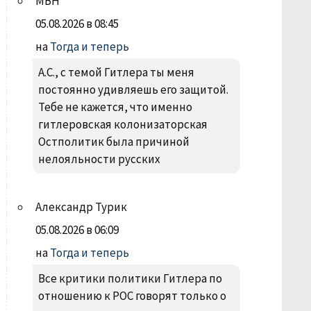
МВН
05.08.2026 в 08:45
на
Тогда и теперь
А.С., с темой Гитлера ты меня
постоянно удивляешь его защитой.
Тебе не кажется, что именно
гитлеровская колонизаторская
Остполитик была причиной
нелояльности русских
Александр Турик
05.08.2026 в 06:09
на
Тогда и теперь
Все критики политики Гитлера по
отношению к РОС говорят только о