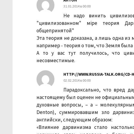
АНТОН
31.01.2014 в 00:00
Не надо винить цивилизо
"цивилизованном" мiре теория Дар
общепринятой"
Эта теория не доказана, а лишь одна из
например - теория о том, что Земля был
А то у вас тут получилось, что цив
несовместимые.
HTTP://WWW.RUSSIA-TALK.ORG/CD-
02.02.2014 в 00:00
Парадоксально, что вред да
настоящему был оценен не официальными
духовные вопросы, – а – молекулярны
Denton), суммировавшим зло дарвини
английски, следующим образом:
«Влияние дарвинизма стало настольк