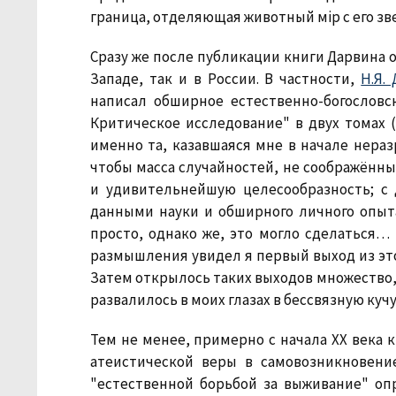
граница, отделяющая животный мiр с его зв
Сразу же после публикации книги Дарвина о
Западе, так и в России. В частности,
Н.Я.
написал обширное естественно-богословс
Критическое исследование" в двух томах (
именно та, казавшаяся мне в начале нер
чтобы масса случайностей, не соображённы
и удивительнейшую целесообразность; с
данными науки и обширного личного опыт
просто, однако же, это могло сделаться… 
размышления увидел я первый выход из эт
Затем открылось таких выходов множество, 
развалилось в моих глазах в бессвязную кучу мус
Тем не менее, примерно с начала ХХ века 
атеистической веры в самовозникновени
"естественной борьбой за выживание" оп