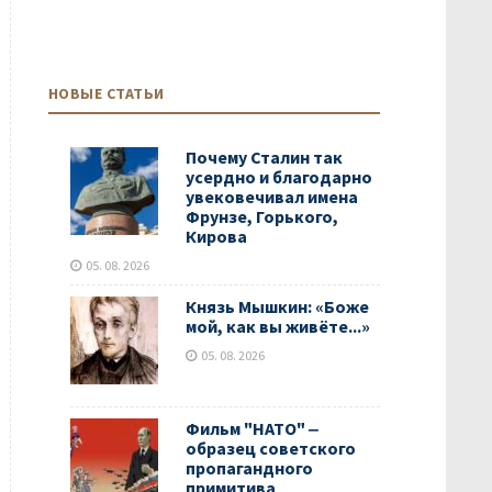
НОВЫЕ СТАТЬИ
Почему Сталин так
усердно и благодарно
увековечивал имена
Фрунзе, Горького,
Кирова
05. 08. 2026
Князь Мышкин: «Боже
мой, как вы живёте...»
05. 08. 2026
Фильм "НАТО" ‒
образец советского
пропагандного
примитива