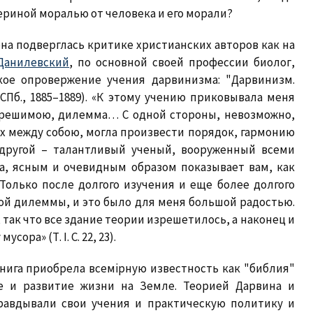
ериной моралью от человека и его морали?
на подверглась критике христианских авторов как на
 Данилевский
, по основной своей профессии биолог,
кое опровержение учения дарвинизма: "Дарвинизм.
СПб., 1885–1889). «К этому учению приковывала меня
азрешимою, дилемма… С одной стороны, невозможно,
х между собою, могла произвести порядок, гармонию
 другой – талантливый ученый, вооруженный всеми
а, ясным и очевидным образом показывает вам, как
Только после долгого изучения и еще более долгого
ой дилеммы, и это было для меня большой радостью.
так что все здание теории изрешетилось, а наконец и
ора» (Т. I. С. 22, 23).
книга приобрела всемiрную известность как "библия"
е и развитие жизни на Земле. Теорией Дарвина и
равдывали свои учения и практическую политику и