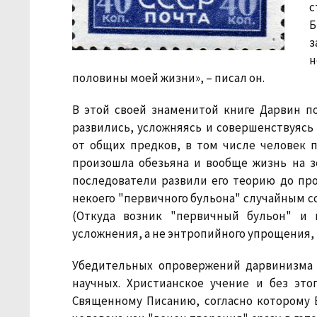
с
Б
з
н
половины моей жизни», – писал он.
В этой своей знаменитой книге Дарвин п
развились, усложняясь и совершенствуясь
от общих предков, в том числе человек 
произошла обезьяна и вообще жизнь на з
последователи развили его теорию до пр
некоего "первичного бульона" случайным 
(Откуда возник "первичный бульон" и 
усложнения, а не энтропийного упрощения,
Убедительных опровержений дарвинизма 
научных. Христианское учение и без эт
Священному Писанию, согласно которому Б