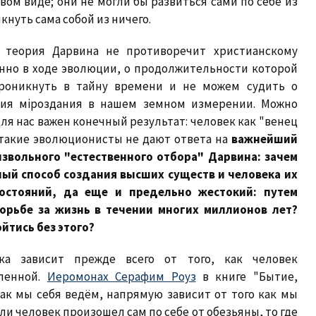
овом виде; они не могли бы развиться сами по себе из
кнуть сама собой из ничего.
 теория Дарвина не противоречит христианскому
пенно в ходе эволюции, о продолжительности которой
роникнуть в тайну времени и не можем судить о
ния мiроздания в нашем земном измерении. Можно
 для нас важен конечный результат: человек как "венец
 такие эволюционисты не дают ответа на
важнейший
звольного "естественного отбора" Дарвина: зачем
ый способ создания высших существ и человека их
остояний, да еще и предельно жестокий: путем
орьбе за жизнь в течении многих миллионов лет?
йтись без этого?
ка зависит прежде всего от того, как человек
еленной.
Иеромонах Серафим Роуз
в книге "Бытие,
как мы себя ведём, напрямую зависит от того как мы
ли человек произошел сам по себе от обезьяны, то где