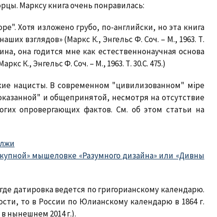
орцы. Марксу книга очень понравилась:
ре". Хотя изложено грубо, по-английски, но эта книга
их взглядов» (Маркс К., Энгельс Ф. Соч. – М., 1963. Т.
рвина, она годится мне как естественнонаучная основа
К., Энгельс Ф. Соч. – М., 1963. Т. 30.С. 475.)
ские нацисты. В современном "цивилизованном" мiре
оказанной" и общепринятой, несмотря на отсутствие
огих опровергающих фактов. См. об этом статьи на
 лжи
окупной» мышеловке «Разумного дизайна» или «Дивны
", где датировка ведется по григорианскому календарю.
сти, то в России по Юлианскому календарю в 1864 г.
в нынешнем 2014 г.).