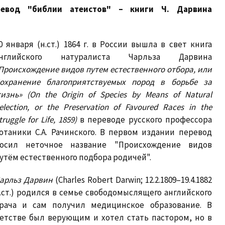
еревод "библии атеистов" – книги Ч. Дарвина
0 января (н.ст.) 1864 г. в России вышла в свет книга
английского натуралиста Чарльза Дарвина
Происхождение видов путем естественного отбора, или
охранение благоприятствуемых пород в борьбе за
изнь» (On the Origin of Species by Means of Natural
election, or the Preservation of Favoured Races in the
truggle for Life, 1859)
в переводе русского профессора
отаники С.А. Рачинского. В первом издании перевод
осил неточное название "Происхождение видов
утём естественного подбора родичей".
арльз Дарвин
(Charles Robert Darwin; 12.2.1809–19.4.1882
.ст.) родился в семье свободомыслящего английского
рача и сам получил медицинское образование. В
етстве был верующим и хотел стать пастором, но в