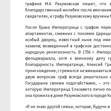
графиня М.А. Разумовская пишет, что
благодарственный молебен после венчания. 
свидетелях, и графу Разумовскому вручены 
После брака Императрица с графом перее
апартаментах, смежных с покоями Царицы. 
особый дворец, известный ныне под име
казаков; возведенный в графское достоин
народную религиозность. В 1756 г. Импер
фельдмаршала, хотя к военному делу г
благодарность Императрице, Алексей Гр
происхождение, стремился не вмешиваться 
двум вопросам граф всегда решительно и
Государыне своими ходатайствами, – это
которую Императрица Елизавета лично пос
она прожила в доме Разумовского в городе К
«Я не знаю другой семьи, которая, будучи 