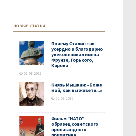
НОВЫЕ СТАТЬИ
Почему Сталин так
усердно и благодарно
увековечивал имена
Фрунзе, Горького,
Кирова
05. 08. 2026
Князь Мышкин: «Боже
мой, как вы живёте...»
05. 08. 2026
Фильм "НАТО" ‒
образец советского
пропагандного
примитива