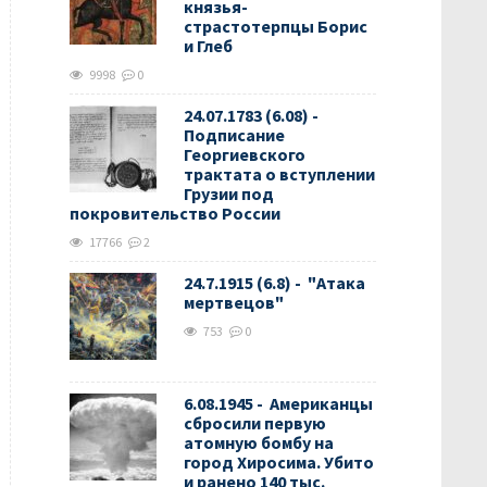
князья-
страстотерпцы Борис
и Глеб
9998
0
24.07.1783 (6.08) -
Подписание
Георгиевского
трактата о вступлении
Грузии под
покровительство России
17766
2
24.7.1915 (6.8) - "Атака
мертвецов"
753
0
6.08.1945 - Американцы
сбросили первую
атомную бомбу на
город Хиросима. Убито
и ранено 140 тыс.