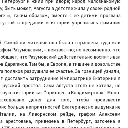
в Петербург и жили при дворе; народ малознакомую
 быть может, Августа в детстве жила у своей родной
ге и, таким образом, вместе с ее детьми прозвана
Августой в предании и истории упрочилась фамилия
й. Самой ли матерью она была отправлена туда или
графом Разумовским, – неизвестно; но несомненно, что
в сообщает, что Разумовский действительно воспитывал
 Дараганов. Там бы, в Европе, в тишине и довольстве
га поляков разрушила ее счастье. За границей узнали,
 г. доставить затруднение Императрице Екатерине в
русский престол. Сама Августа этого не хотела, но
тную в истории как "принцесса Владимирская". Много
асходовано денег для того, чтобы произвести
жно больше неприятностей Екатерине; но выдумка не
Италии, на Ливорнском рейде, графом Алексеем
 арестована, привезена в Петербург, заточена в