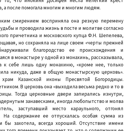
о то, что инокиня Досифея несла нелегкий крест
а, а после помогала многим и многим людям.
боким смирением восприняла она резкую перемену
судьбы и проводила жизнь в посте и молитве согласно
ого причетника и московского купца Ф.Н. Шепелева,
ощавая, но сохраняла на лице своем «черты прежней
наруживали благородство ее происхождения и
аяся в монастыре у одной из монахинь, рассказывала,
а к себе лишь одну монахиню, «кроме нее, только
дила никуда, даже в общую монастырскую церковь».
 храм Казанской иконы Пресвятой Богородицы.
тником. В церковь она «выходила весьма редко и то в
рицы. Тогда церковные двери запирались изнутри,
задернутым занавесками, иногда любопытство и молва
ель, заступавший место караульного, отгонял
. На содержание ее отпускалась особая сумма из
ли бы захотела, всегда хороший. Отсутствие имени
х того времени доказывает то, что о содержании ее