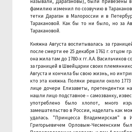
называли, Дарагановы), были привезены 
фамилию изменил по созвучию в Тараканову;
тетки Дараган в Малороссии и в Петербур
Таракановой. Как бы то ни было, но за 
Таракановой.
Княжна Августа воспитывалась за границе
после смерти ее 25 декабря 1761 г. отцом 
она жила там до 1780-х гг. А.А. Васильчико
за границей в Швейцарии своих племянников
Августа и кончила бы свою жизнь, но интри
кто эта княжна. Поляки решили около 1773
лице дочери Елизаветы, претендентки на 
нашли лицо подставное – самозванку, извес
употреблено было хлопот, много изр
замешательство в России, наделать как мо
удалась. "Принцесса Владимирская" в 
Григорьевичем Орловым-Чесменским была