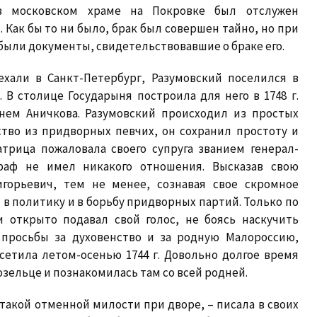
 в московском храме на Покровке был отслужен
Как бы то ни было, брак был совершен тайно, но при
были документы, свидетельствовавшие о браке его.
хали в Санкт-Петербург, Разумовский поселился в
В столице Государыня построила для него в 1748 г.
нем Аничкова. Разумовский происходил из простых
ство из придворных певчих, он сохранил простоту и
атрица пожаловала своего супруга званием генерал-
раф не имел никакого отношения. Высказав свою
игорьевич, тем не менее, сознавая свое скромное
в политику и в борьбу придворных партий. Только по
 открыто подавал свой голос, не боясь наскучить
 просьбы за духовенство и за родную Малороссию,
етила летом-осенью 1744 г. Довольно долгое время
озельце и познакомилась там со всей родней.
в такой отменной милости при дворе, – писала в своих