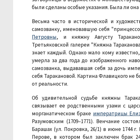
были сделаны особые указания. Была ли она
Весьма часто в исторической и художес
cамозванку, именовавшую себя "принцесс
Петровны
, и княжну Августу Таракано
Третьяковской галереи "Княжна Тараканов
знает каждый. Однако мало кому известно,
умерла за два года до изображенного нав
самозванка, выдававшая себя за дочь имп
себя Таракановой. Картина Флавицкого не 
от реальности.
Об удивительной судьбе княжны Тарака
связывает ее родственными узами с царс
морганатическом браке
императрицы Ели
Разумовским (1709–1771). Венчание состо
Барашах (ул. Покровка, 26/1) в июне 1744 
Перове, в котором был заключен брак 24