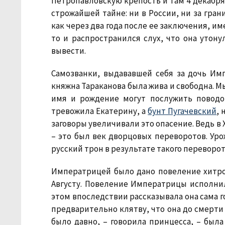
Петропавловскую крепость и там 4 декабря 1
строжайшей тайне: ни в России, ни за грани
как через два года после ее заключения, им
то и распространился слух, что она утону
вывести.
Самозванки, выдававшей себя за дочь Им
княжна Тараканова была жива и свободна. М
имя и рождение могут послужить поводо
тревожила Екатерину, а
бунт Пугачевский
,
заговоры увеличивали это опасение. Ведь в X
– это был век дворцовых переворотов. Уро
русский трон в результате такого переворот
Императрицей было дано повеление хитро
Августу. Повеление Императрицы исполнили.
этом впоследствии рассказывала она сама г
предварительно клятву, что она до смерти 
было давно, – говорила принцесса, – была