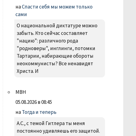
на
Спасти себя мы можем только
сами
О национальной диктатуре можно
забыть. Кто сейчас составляет
"нацию": различного рода
"родноверы", инглинги, потомки
Тартарии, набирающие обороты
неокоммунисты? Все ненавидят
Христа. И
МВН
05.08.2026 в 08:45
на
Тогда и теперь
А.С., с темой Гитлера ты меня
постоянно удивляешь его защитой.