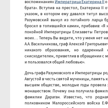
воспоминаниях
Императрица Екатерина II
о
брата». Вступив на престол, Екатерина II 
указом, в котором ему давался титул высо
Разумовский вынул из потайного ларца б
бросил в топившийся камин, прибавив: «Я 
покойной Императрицы Елизаветы Петров
моих… Теперь Вы видите, что у меня нет ни
А.А. Васильчикова, граф Алексей Григорьеви
никакого образования, но одаренный
снисходителен, приветлив в обращении с 
и пользовался общей любовью».
Дочь графа Разумовского и Императрицы роди
Августой в честь святой мученицы, память к
высшем обществе, молодые годы провела з
монашеством. Почему она получила фамили
фамилии Дараган. Известно, что родна
полковником Малороссийского войска Е.Ф.