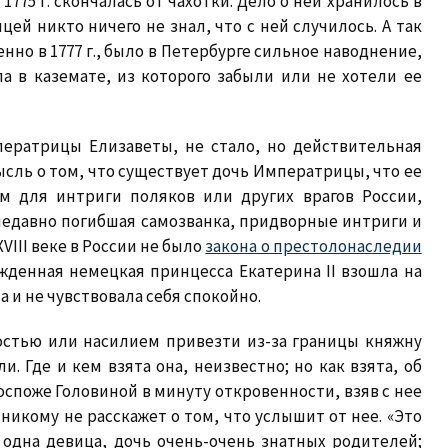
775 г. скончалась от чахотки. Дело о ней хранилось в
цей никто ничего не знал, что с ней случилось. А так
енно в 1777 г., было в Петербурге сильное наводнение,
ла в каземате, из которого забыли или не хотели ее
ператрицы Елизаветы, не стало, но действительная
ысль о том, что существует дочь Императрицы, что ее
м для интриги поляков или других врагов России,
 недавно погибшая самозванка, придворные интриги и
VIII веке в России не было
закона о престолонаследии
жденная немецкая принцесса Екатерина II взошла на
а и не чувствовала себя спокойно.
стью или насилием привезти из-за границы княжну
 Где и кем взята она, неизвестно; но как взята, об
оспоже Головиной в минуту откровенности, взяв с нее
никому не расскажет о том, что услышит от нее. «Это
 одна девица, дочь очень-очень знатных родителей;