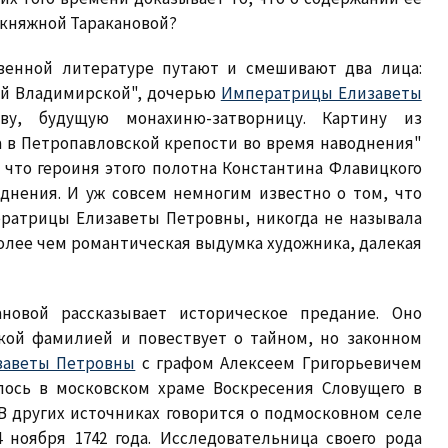
 княжной Таракановой?
твенной литературе путают и смешивают два лица:
ой Владимирской", дочерью
Императрицы Елизаветы
ву, будущую монахиню-затворницу. Картину из
а в Петропавловской крепости во время наводнения"
 что героиня этого полотна Константина Флавицкого
однения. И уж совсем немногим известно о том, что
ератрицы Елизаветы Петровны, никогда не называла
более чем романтическая выдумка художника, далекая
новой рассказывает историческое предание. Оно
кой фамилией и повествует о тайном, но законном
заветы Петровны
с графом Алексеем Григорьевичем
ялось в московском храме Воскресения Словущего в
г. В других источниках говорится о подмосковном селе
 ноября 1742 года. Исследовательница своего рода