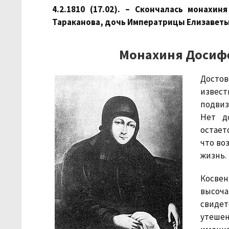
4.2.1810 (17.02). – Скончалась монахи
Тараканова, дочь Императрицы Елизавет
Монахиня Досифе
Досто
изве
подвиз
Нет д
остает
что во
жизнь.
Косве
высоч
свидет
утешен