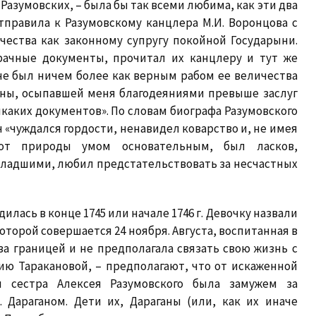
 Разумовских, – была бы так всеми любима, как эти два
отправила к Разумовскому канцлера М.И. Воронцова с
чества как законному супругу покойной Государыни.
рачные документы, прочитал их канцлеру и тут же
не был ничем более как верным рабом ее величества
ны, осыпавшей меня благодеяниями превыше заслуг
каких документов». По словам биографа Разумовского
ч «чуждался гордости, ненавидел коварство и, не имея
 от природы умом основательным, был ласков,
младшими, любил предстательствовать за несчастных
лась в конце 1745 или начале 1746 г. Девочку назвали
оторой совершается 24 ноября. Августа, воспитанная в
а границей и не предполагала связать свою жизнь с
ю Таракановой, – предполагают, что от искаженной
я сестра Алексея Разумовского была замужем за
 Дараганом. Дети их, Дараганы (или, как их иначе