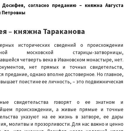
ня Досифея, согласно преданию – княжна Августа
ы Петровны
я – княжна Тараканова
верных исторических сведений о происхождении
стной московской старицы-затворницы,
авшейся четверть века в Ивановском монастыре, нет.
окументов, нет прямых и точных свидетельств,
ся предание, однако вполне достоверное. Но главное,
звышает поистине ее личность, – это подвижническая
нные свидетельства говорят о ее знатном и
айшем происхождении, а живые прямые и точные
ельства указуют на ее жизнь в затворе, ее дары
ия, молитвы и прозорливости. Для нас важно и ценно