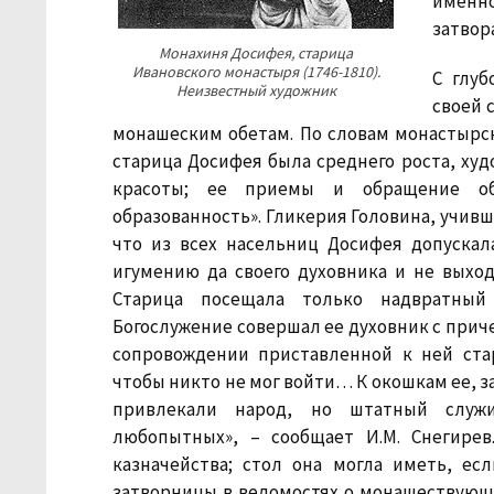
именн
затвор
Монахиня Досифея, старица
Ивановского монастыря (1746-1810).
С глу
Неизвестный художник
своей 
монашеским обетам. По словам монастырск
старица Досифея была среднего роста, худ
красоты; ее приемы и обращение об
образованность». Гликерия Головина, учивш
что из всех насельниц Досифея допускал
игумению да своего духовника и не выхо
Старица посещала только надвратный
Богослужение совершал ее духовник с приче
сопровождении приставленной к ней ста
чтобы никто не мог войти… К окошкам ее, 
привлекали народ, но штатный служит
любопытных», – сообщает И.М. Снегирев
казначейства; стол она могла иметь, ес
затворницы в ведомостях о монашествующи