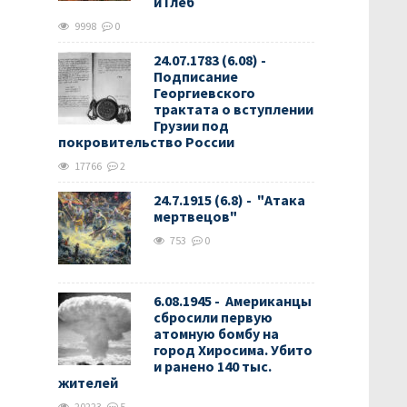
и Глеб
9998
0
24.07.1783 (6.08) -
Подписание
Георгиевского
трактата о вступлении
Грузии под
покровительство России
17766
2
24.7.1915 (6.8) - "Атака
мертвецов"
753
0
6.08.1945 - Американцы
сбросили первую
атомную бомбу на
город Хиросима. Убито
и ранено 140 тыс.
жителей
20223
5