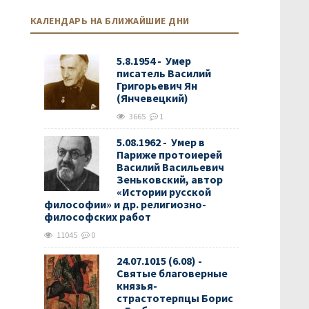
КАЛЕНДАРЬ НА БЛИЖАЙШИЕ ДНИ
5.8.1954 - Умер
писатель Василий
Григорьевич Ян
(Янчевецкий)
3665
1
5.08.1962 - Умер в
Париже протоиерей
Василий Васильевич
Зеньковский, автор
«Истории русской
философии» и др. религиозно-
философских работ
11045
0
24.07.1015 (6.08) -
Святые благоверные
князья-
страстотерпцы Борис