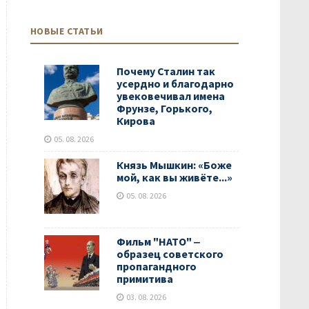
НОВЫЕ СТАТЬИ
Почему Сталин так
усердно и благодарно
увековечивал имена
Фрунзе, Горького,
Кирова
05. 08. 2026
Князь Мышкин: «Боже
мой, как вы живёте...»
05. 08. 2026
Фильм "НАТО" ‒
образец советского
пропагандного
примитива
03. 08. 2026