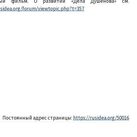
ный фильм. О развитии «Дела Душенова» см.
usidea.org/forum/viewtopic.php?t=357
Постоянный адрес страницы:
https://rusidea.org/50016