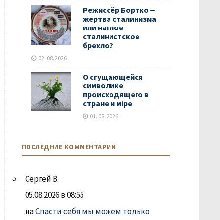
Режиссёр Бортко ‒
жертва сталинизма
или наглое
сталинистское
брехло?
02. 08. 2026
О сгущающейся
символике
происходящего в
стране и мiре
01. 08. 2026
ПОСЛЕДНИЕ КОММЕНТАРИИ
Сергей В.
05.08.2026 в 08:55
на
Спасти себя мы можем только