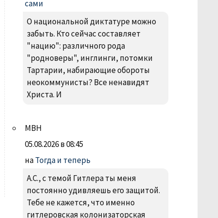
сами
О национальной диктатуре можно
забыть. Кто сейчас составляет
"нацию": различного рода
"родноверы", инглинги, потомки
Тартарии, набирающие обороты
неокоммунисты? Все ненавидят
Христа. И
МВН
05.08.2026 в 08:45
на
Тогда и теперь
А.С., с темой Гитлера ты меня
постоянно удивляешь его защитой.
Тебе не кажется, что именно
гитлеровская колонизаторская