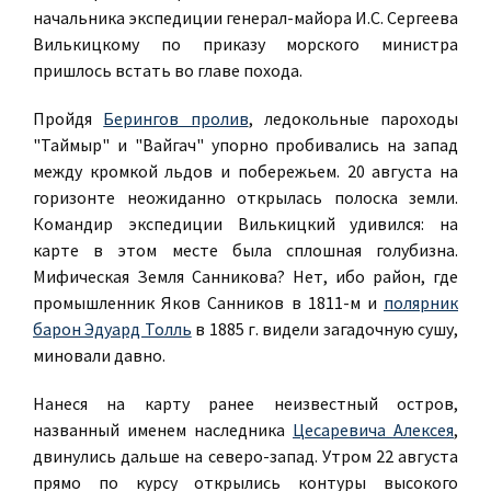
начальника экспедиции генерал-майора И.С. Сергеева
Вилькицкому по приказу морского министра
пришлось встать во главе похода.
Пройдя
Берингов пролив
, ледокольные пароходы
"Таймыр" и "Вайгач" упорно пробивались на запад
между кромкой льдов и побережьем. 20 августа на
горизонте неожиданно открылась полоска земли.
Командир экспедиции Вилькицкий удивился: на
карте в этом месте была сплошная голубизна.
Мифическая Земля Санникова? Нет, ибо район, где
промышленник Яков Санников в 1811-м и
полярник
барон Эдуард Толль
в 1885 г. видели загадочную сушу,
миновали давно.
Нанеся на карту ранее неизвестный остров,
названный именем наследника
Цесаревича Алексея
,
двинулись дальше на северо-запад. Утром 22 августа
прямо по курсу открылись контуры высокого