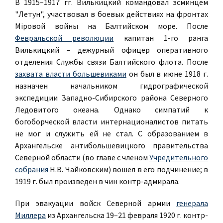
В 1915–1917 гг. Вилькицкий командовал эсминцем
"Летун", участвовал в боевых действиях на фронтах
Мiровой войны на Балтийском море. После
Февральской революции
капитан 1-го ранга
Вилькицкий – дежурный офицер оперативного
отделения Службы связи Балтийского флота. После
захвата власти большевиками
он был в июне 1918 г.
назначен начальником гидрографической
экспедиции Западно-Сибирского района Северного
Ледовитого океана. Однако симпатий к
богоборческой власти интернационалистов питать
не мог и служить ей не стал. С образованием в
Архангельске антибольшевицкого правительства
Северной области (во главе с членом
Учредительного
собрания
Н.В. Чайковским) вошел в его подчинение; в
1919 г. был произведен в чин контр-адмирала.
При эвакуации войск Северной армии
генерала
Миллера
из Архангельска 19–21 февраля 1920 г. контр-