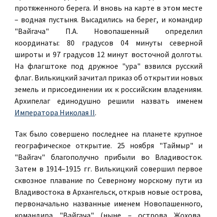
протяженного берега. И вновь на карте в этом месте
– водная пустыня. Высадились на берег, и командир
"Вайгача" П.А. Новопашенный определил
координаты: 80 градусов 04 минуты северной
широты и 97 градусов 12 минут восточной долготы.
На флагштоке под дружное "ура" взвился русский
флаг. Вилькицкий зачитал приказ об открытии новых
земель и присоединении их к российским владениям.
Архипелаг единодушно решили назвать именем
Императора Николая II
.
Так было совершено последнее на планете крупное
географическое открытие. 25 ноября "Таймыр" и
"Вайгач" благополучно прибыли во Владивосток.
Затем в 1914–1915 гг. Вилькицкий совершил первое
сквозное плавание по Северному морскому пути из
Владивостока в Архангельск, открыв новые острова,
первоначально названные именем Новопашенного,
командира "Вайгача" (ныне – острова Жохова,