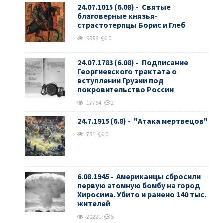
24.07.1015 (6.08) - Святые
благоверные князья-
страстотерпцы Борис и Глеб
9998
0
24.07.1783 (6.08) - Подписание
Георгиевского трактата о
вступлении Грузии под
покровительство России
17764
2
24.7.1915 (6.8) - "Атака мертвецов"
751
0
6.08.1945 - Американцы сбросили
первую атомную бомбу на город
Хиросима. Убито и ранено 140 тыс.
жителей
20221
5