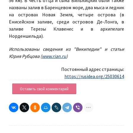
56 км). В честь отца и сына Вилькицких были также
названы залив в Баренцевом море, два мыса и ледник
на островах Новая Земля, четыре острова (в
Енисейском заливе, среди островов Де-Лонга, в
заливе Терезы Клавенес и в архипелаге
Норденшельда).
Использованы сведения из "Википедии" и статьи
Юрия Рубцова (
www.rian.ru
)
Постоянный адрес страницы:
https://rusidea.org/25030614
Оставить свой комментарий