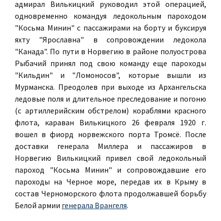
адмирал Вилькицкий руководил этой операцией,
одновременно командуя ледокольным пароходом
"Косьма Минин" с пассажирами на борту и буксируя
яхту "Ярославна" в сопровождении ледокола
"Канада". По пути в Норвегию в районе полуострова
Рыбачий принял под свою команду еще пароходы
"Кильдин" и "Ломоносов", которые вышли из
Мурманска. Преодолев при выходе из Архангельска
ледовые поля и длительное преследование и погоню
(с артиллерийским обстрелом) кораблями красного
флота, караван Вилькицкого 26 февраля 1920 г.
вошел в фиорд норвежского порта Тромсё. После
доставки генерала Миллера и пассажиров в
Норвегию Вилькицкий привел свой ледокольный
пароход "Косьма Минин" и сопровождавшие его
пароходы на Черное море, передав их в Крыму в
состав Черноморского флота продолжавшей борьбу
Белой армии
генерала Врангеля
.