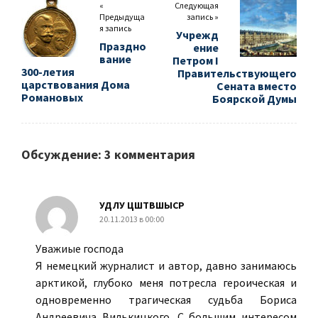
«
Следующая
Предыдуща
запись »
я запись
Учрежд
Праздно
ение
вание
Петром I
300-летия
Правительствующего
царствования Дома
Сената вместо
Романовых
Боярской Думы
Обсуждение: 3 комментария
УДЛУ ЦШТВШЫСР
20.11.2013 в 00:00
Уважиые господа
Я немецкий журналист и автор, давно занимаюсь
арктикой, глубоко меня потресла героическая и
одновременно трагическая судьба Бориса
Андреевича Вилькицкого. С большим интересом