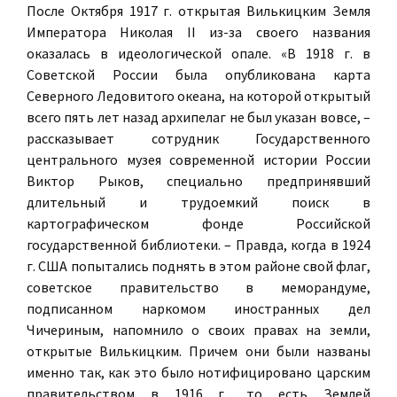
После Октября 1917 г. открытая Вилькицким Земля
Императора Николая II из-за своего названия
оказалась в идеологической опале. «В 1918 г. в
Советской России была опубликована карта
Северного Ледовитого океана, на которой открытый
всего пять лет назад архипелаг не был указан вовсе, –
рассказывает сотрудник Государственного
центрального музея современной истории России
Виктор Рыков, специально предпринявший
длительный и трудоемкий поиск в
картографическом фонде Российской
государственной библиотеки. – Правда, когда в 1924
г. США попытались поднять в этом районе свой флаг,
советское правительство в меморандуме,
подписанном наркомом иностранных дел
Чичериным, напомнило о своих правах на земли,
открытые Вилькицким. Причем они были названы
именно так, как это было нотифицировано царским
правительством в 1916 г., то есть Землей