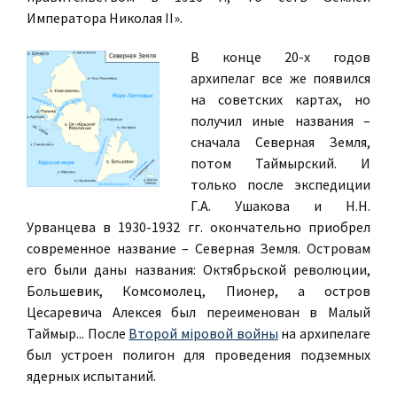
Императора Николая II».
В конце 20-х годов
архипелаг все же появился
на советских картах, но
получил иные названия –
сначала Северная Земля,
потом Таймырский. И
только после экспедиции
Г.А. Ушакова и Н.Н.
Урванцева в 1930-1932 гг. окончательно приобрел
современное название – Северная Земля. Островам
его были даны названия: Октябрьской революции,
Большевик, Комсомолец, Пионер, а остров
Цесаревича Алексея был переименован в Малый
Таймыр... После
Второй мiровой войны
на архипелаге
был устроен полигон для проведения подземных
ядерных испытаний.