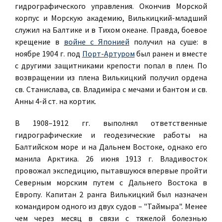
гидрографического управления. Окончив Морской
корпус и Морскую академию, Вилькицкий-младший
служил на Балтике и в Тихом океане. Правда, боевое
крещение в
войне с Японией
получил на суше: в
ноябре 1904 г. под
Порт-Артуром
был ранен и вместе
с другими защитниками крепости попал в плен. По
возвращении из плена Вилькицкий получил ордена
св. Станислава, св. Владимiра с мечами и бантом и св.
Анны 4-й ст. на кортик.
В 1908–1912 гг. выполнял ответственные
гидрографические и геодезические работы на
Балтийском море и на Дальнем Востоке, однако его
манила Арктика. 26 июня 1913 г. Владивосток
провожал экспедицию, пытавшуюся впервые пройти
Северным морским путем с Дальнего Востока в
Европу. Капитан 2 ранга Вилькицкий был назначен
командиром одного из двух судов – "Таймыра". Менее
чем через месяц в связи с тяжелой болезнью