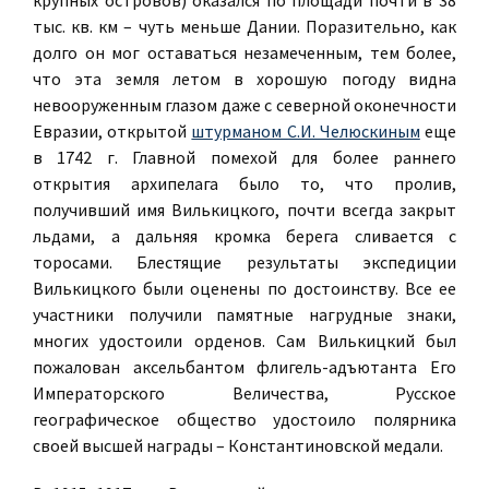
крупных островов) оказался по площади почти в 38
тыс. кв. км – чуть меньше Дании. Поразительно, как
долго он мог оставаться незамеченным, тем более,
что эта земля летом в хорошую погоду видна
невооруженным глазом даже с северной оконечности
Евразии, открытой
штурманом С.И. Челюскиным
еще
в 1742 г. Главной помехой для более раннего
открытия архипелага было то, что пролив,
получивший имя Вилькицкого, почти всегда закрыт
льдами, а дальняя кромка берега сливается с
торосами. Блестящие результаты экспедиции
Вилькицкого были оценены по достоинству. Все ее
участники получили памятные нагрудные знаки,
многих удостоили орденов. Сам Вилькицкий был
пожалован аксельбантом флигель-адъютанта Его
Императорского Величества, Русское
географическое общество удостоило полярника
своей высшей награды – Константиновской медали.