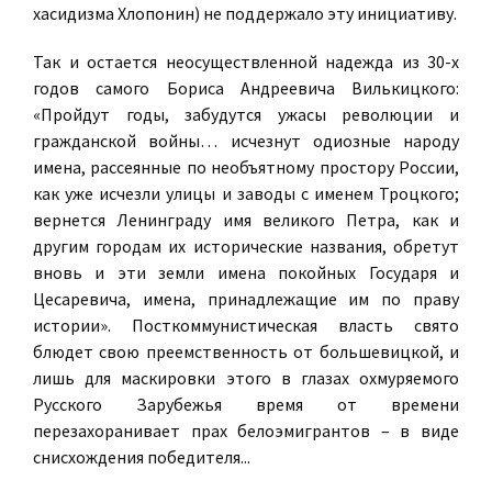
хасидизма Хлопонин) не поддержало эту инициативу.
Так и остается неосуществленной надежда из 30-х
годов самого Бориса Андреевича Вилькицкого:
«Пройдут годы, забудутся ужасы революции и
гражданской войны… исчезнут одиозные народу
имена, рассеянные по необъятному простору России,
как уже исчезли улицы и заводы с именем Троцкого;
вернется Ленинграду имя великого Петра, как и
другим городам их исторические названия, обретут
вновь и эти земли имена покойных Государя и
Цесаревича, имена, принадлежащие им по праву
истории». Посткоммунистическая власть свято
блюдет свою преемственность от большевицкой, и
лишь для маскировки этого в глазах охмуряемого
Русского Зарубежья время от времени
перезахоранивает прах белоэмигрантов – в виде
снисхождения победителя...